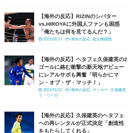
【海外の反応】RIZINのシバター
vs.HIROYAに外国人ファンも困惑
「俺たちは何を見てるんだ？」
2021/01/13
-
海外の反応
,
総合格闘技
【海外の反応】ヘタフェ久保建英の2
ゴールに絡む衝撃の新天地デビュー
にレアルサポも興奮「明らかにマ
ン・オブ・ザ・マッチ！」
2021/01/12
-
海外の反応
,
サッカー
,
久保建英
,
ラ・リーガ
【海外の反応】久保建英のヘタフェ
ヘの再レンタルが正式決定「創造性
をもたらしてくれる」