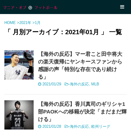
HOME
>
2021年
>
1月
「 月別アーカイブ：2021年01月 」 一覧
【海外の反応】マー君こと田中将大
の楽天復帰にヤンキースファンから
感謝の声「特別な存在であり続け
る」
2021/01/29
-
海外の反応
,
MLB
【海外の反応】香川真司のギリシャ1
部PAOKへの移籍が決定「まだまだ輝
ける」
2021/01/28
-
海外の反応
,
欧州リーグ