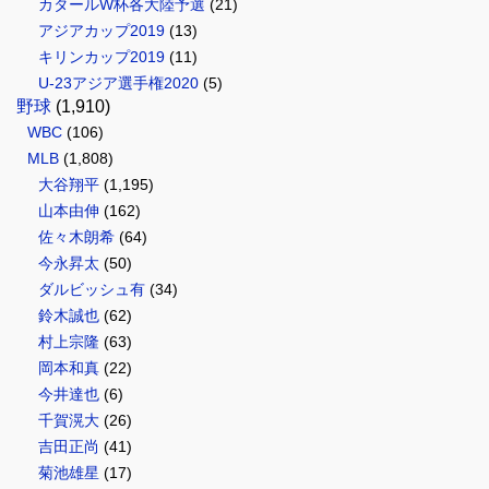
カタールW杯各大陸予選
(21)
アジアカップ2019
(13)
キリンカップ2019
(11)
U-23アジア選手権2020
(5)
野球
(1,910)
WBC
(106)
MLB
(1,808)
大谷翔平
(1,195)
山本由伸
(162)
佐々木朗希
(64)
今永昇太
(50)
ダルビッシュ有
(34)
鈴木誠也
(62)
村上宗隆
(63)
岡本和真
(22)
今井達也
(6)
千賀滉大
(26)
吉田正尚
(41)
菊池雄星
(17)