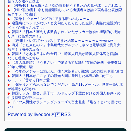
合う人を選べと炎上...
【櫻坂46】 秋元康さん「次の曲を良くするための見せ球」←これ次...
【NHK性加害】 今も芸能活動している出演者Ｘは誰？実名非公表は隠
蔽？ネットで逃げ...
【緊急】 ウォーキング中にできる暇つぶしｗｗｗ
避難所にベッドがない！と文句たらたらだった左派、実際に避難所に
ベッドが搬入されてし...
韓国人「日本人審判も多数含まれていたサッカー協会の衝撃的な接待
リストに衝撃の声！」...
【悲報】パパ活でセッ○スしてきた結果ｗｗｗｗｗｗｗｗwwww
海外「また来たの？」中島翔哉のポルティモネンセ電撃復帰に海外大
騒ぎ！（海外の反応）
韓国人「とある日本の飲食店で、韓国人店員が韓国人団体客と口論に
なった理由がこちら・...
【夏の風物詩】「うるさい」で消える?“盆踊り”存続の危機 会場数は
20年で半減 騒...
「今年のメジャーは混とん」佐々木朗希が6回2失点の力投もド軍7連敗
韓国人「日本がここまでの観光大国に発展した本当の理由がこち
ら…」→「昔から日本は愛...
「探そうとすら思わないでください」高さ116メートル、世界一高い木
が地図から消され...
韓国サッカー協会、男子ワールドカップ予選における外国人審判への
性接待疑惑が浮上…よ...
ドイツ人男性がランニングシューズで富士登山 「足をくじいて動けな
い」
Powered by livedoor 相互RSS