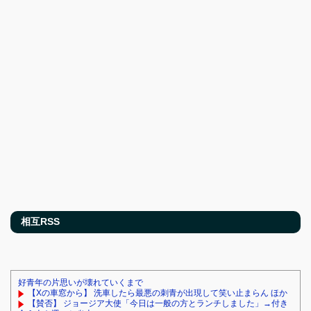
相互RSS
好青年の片思いが壊れていくまで
【Xの車窓から】 洗車したら最悪の刺青が出現して笑い止まらん ほか
【賛否】 ジョージア大使「今日は一般の方とランチしました」→付き