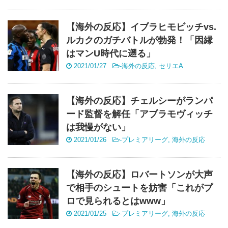
【海外の反応】イブラヒモビッチvs.
ルカクのガチバトルが勃発！「因縁
はマンU時代に遡る」
2021/01/27
-
海外の反応
,
セリエA
【海外の反応】チェルシーがランパ
ード監督を解任「アブラモヴィッチ
は我慢がない」
2021/01/26
-
プレミアリーグ
,
海外の反応
【海外の反応】ロバートソンが大声
で相手のシュートを妨害「これがプ
ロで見られるとはwww」
2021/01/25
-
プレミアリーグ
,
海外の反応