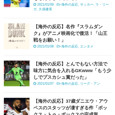
2021/01/09
-
海外の反応
,
サッカー
,
ラ・リー
ガ
,
久保建英
【海外の反応】名作『スラムダン
ク』がアニメ映画化で復活！「山王
戦をお願い！」
2021/01/08
-
海外の反応
,
エンタメ
【海外の反応】とんでもない方法で
味方に気合を入れるGKwww「もう少
しでプスカシュ賞だった」
2021/01/07
-
海外の反応
,
リーグ・アン
【海外の反応】37歳ダニエウ・アウ
ベスのスタッツが凄すぎる件「ボッ
クス・トゥ・ボックスの完成形