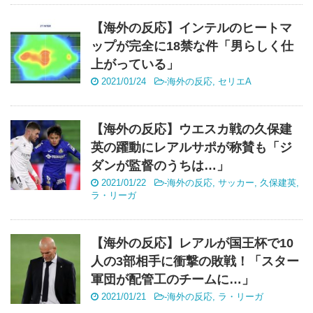
【海外の反応】インテルのヒートマ
ップが完全に18禁な件「男らしく仕
上がっている」
2021/01/24
-
海外の反応
,
セリエA
【海外の反応】ウエスカ戦の久保建
英の躍動にレアルサポが称賛も「ジ
ダンが監督のうちは…」
2021/01/22
-
海外の反応
,
サッカー
,
久保建英
,
ラ・リーガ
【海外の反応】レアルが国王杯で10
人の3部相手に衝撃の敗戦！「スター
軍団が配管工のチームに…」
2021/01/21
-
海外の反応
,
ラ・リーガ