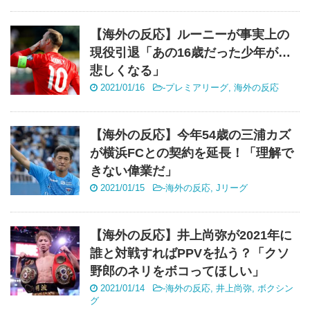
【海外の反応】ルーニーが事実上の
現役引退「あの16歳だった少年が…
悲しくなる」
2021/01/16
-
プレミアリーグ
,
海外の反応
【海外の反応】今年54歳の三浦カズ
が横浜FCとの契約を延長！「理解で
きない偉業だ」
2021/01/15
-
海外の反応
,
Jリーグ
【海外の反応】井上尚弥が2021年に
誰と対戦すればPPVを払う？「クソ
野郎のネリをボコってほしい」
2021/01/14
-
海外の反応
,
井上尚弥
,
ボクシン
グ