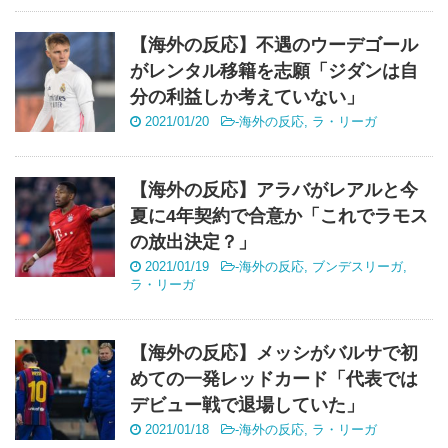
【海外の反応】不遇のウーデゴール
がレンタル移籍を志願「ジダンは自
分の利益しか考えていない」
2021/01/20
-
海外の反応
,
ラ・リーガ
【海外の反応】アラバがレアルと今
夏に4年契約で合意か「これでラモス
の放出決定？」
2021/01/19
-
海外の反応
,
ブンデスリーガ
,
ラ・リーガ
【海外の反応】メッシがバルサで初
めての一発レッドカード「代表では
デビュー戦で退場していた」
2021/01/18
-
海外の反応
,
ラ・リーガ