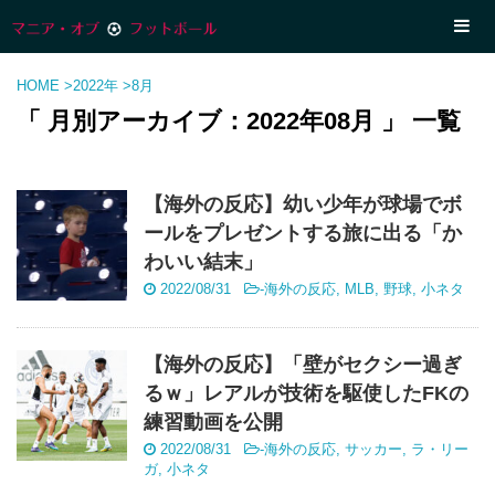
HOME
>
2022年
>
8月
「 月別アーカイブ：2022年08月 」 一覧
【海外の反応】幼い少年が球場でボ
ールをプレゼントする旅に出る「か
わいい結末」
2022/08/31
-
海外の反応
,
MLB
,
野球
,
小ネタ
【海外の反応】「壁がセクシー過ぎ
るｗ」レアルが技術を駆使したFKの
練習動画を公開
2022/08/31
-
海外の反応
,
サッカー
,
ラ・リー
ガ
,
小ネタ