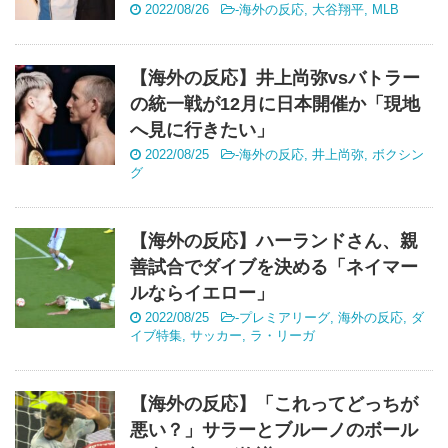
2022/08/26
-
海外の反応
,
大谷翔平
,
MLB
【海外の反応】井上尚弥vsバトラー
の統一戦が12月に日本開催か「現地
へ見に行きたい」
2022/08/25
-
海外の反応
,
井上尚弥
,
ボクシン
グ
【海外の反応】ハーランドさん、親
善試合でダイブを決める「ネイマー
ルならイエロー」
2022/08/25
-
プレミアリーグ
,
海外の反応
,
ダ
イブ特集
,
サッカー
,
ラ・リーガ
【海外の反応】「これってどっちが
悪い？」サラーとブルーノのボール