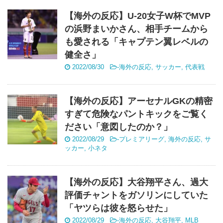
【海外の反応】U-20女子W杯でMVP
の浜野まいかさん、相手チームから
も愛される「キャプテン翼レベルの
健全さ」
2022/08/30
-
海外の反応
,
サッカー
,
代表戦
【海外の反応】アーセナルGKの精密
すぎて危険なパントキックをご覧く
ださい「意図したのか？」
2022/08/29
-
プレミアリーグ
,
海外の反応
,
サ
ッカー
,
小ネタ
【海外の反応】大谷翔平さん、過大
評価チャントをガソリンにしていた
「ヤツらは彼を怒らせた」
2022/08/29
-
海外の反応
,
大谷翔平
,
MLB