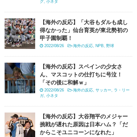
グ
,
小ネタ
【海外の反応】「大谷もダルも成し
得なかった」仙台育英が東北勢初の
甲子園制覇！
2022/08/26
-
海外の反応
,
NPB
,
野球
【海外の反応】スペインの少女さ
ん、マスコットの仕打ちに号泣！
「その後に和解ｗ」
2022/08/26
-
海外の反応
,
サッカー
,
ラ・リー
ガ
,
小ネタ
【海外の反応】大谷翔平のメジャー
挑戦が遅れた原因は日本ハム？「だ
からこそユニコーンになれた」