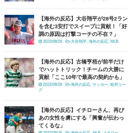
【海外の反応】大谷翔平が28号2ラン
を含む3安打でスイープに貢献！「好
調の原因は打撃コーチの不在？」
2022/08/29
-
大谷翔平
,
海外の反応
,
MLB
【海外の反応】古橋亨梧が前半だけ
でハットトリック！チームの大勝に
貢献「ここ10年で最高の契約かも」
2022/08/28
-
海外の反応
,
サッカー
,
欧州リー
グ
【海外の反応】イチローさん、再び
あの女性を虜にする「興奮が伝わっ
てくるな」
2022/08/28
-
海外の反応
,
MLB
,
イチロー