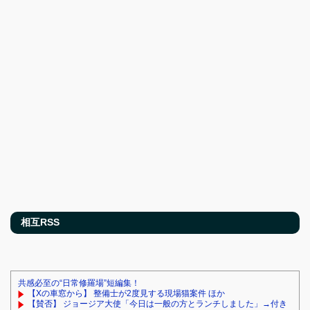
相互RSS
共感必至の“日常修羅場”短編集！
【Xの車窓から】 整備士が2度見する現場猫案件 ほか
【賛否】 ジョージア大使「今日は一般の方とランチしました」→付き