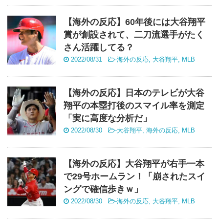
【海外の反応】60年後には大谷翔平
賞が創設されて、二刀流選手がたく
さん活躍してる？
2022/08/31
-
海外の反応
,
大谷翔平
,
MLB
【海外の反応】日本のテレビが大谷
翔平の本塁打後のスマイル率を測定
「実に高度な分析だ」
2022/08/30
-
大谷翔平
,
海外の反応
,
MLB
【海外の反応】大谷翔平が右手一本
で29号ホームラン！「崩されたスイ
ングで確信歩きｗ」
2022/08/30
-
海外の反応
,
大谷翔平
,
MLB