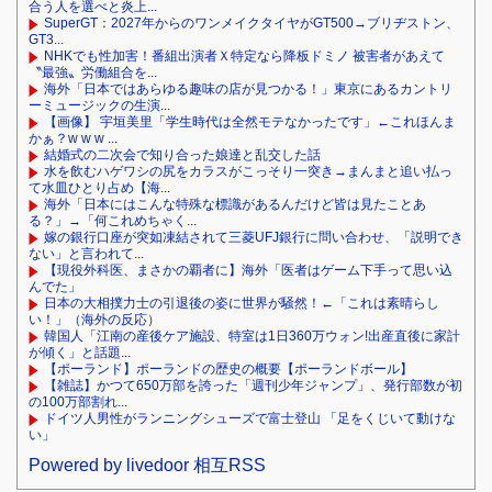
合う人を選べと炎上...
SuperGT：2027年からのワンメイクタイヤがGT500→ブリヂストン、
GT3...
NHKでも性加害！番組出演者Ｘ特定なら降板ドミノ 被害者があえて
〝最強〟労働組合を...
海外「日本ではあらゆる趣味の店が見つかる！」東京にあるカントリ
ーミュージックの生演...
【画像】 宇垣美里「学生時代は全然モテなかったです」←これほんま
かぁ？w w w ...
結婚式の二次会で知り合った娘達と乱交した話
水を飲むハゲワシの尻をカラスがこっそり一突き→まんまと追い払っ
て水皿ひとり占め【海...
海外「日本にはこんな特殊な標識があるんだけど皆は見たことあ
る？」→「何これめちゃく...
嫁の銀行口座が突如凍結されて三菱UFJ銀行に問い合わせ、「説明でき
ない」と言われて...
【現役外科医、まさかの覇者に】海外「医者はゲーム下手って思い込
んでた」
日本の大相撲力士の引退後の姿に世界が騒然！←「これは素晴らし
い！」（海外の反応）
韓国人「江南の産後ケア施設、特室は1日360万ウォン!出産直後に家計
が傾く」と話題...
【ポーランド】ポーランドの歴史の概要【ポーランドボール】
【雑誌】かつて650万部を誇った「週刊少年ジャンプ」、発行部数が初
の100万部割れ...
ドイツ人男性がランニングシューズで富士登山 「足をくじいて動けな
い」
Powered by livedoor 相互RSS