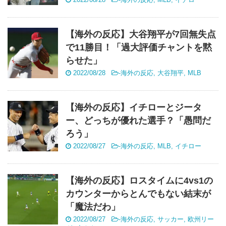
【海外の反応】大谷翔平が7回無失点
で11勝目！「過大評価チャントを黙
らせた」
2022/08/28
-
海外の反応
,
大谷翔平
,
MLB
【海外の反応】イチローとジータ
ー、どっちが優れた選手？「愚問だ
ろう」
2022/08/27
-
海外の反応
,
MLB
,
イチロー
【海外の反応】ロスタイムに4vs1の
カウンターからとんでもない結末が
「魔法だわ」
2022/08/27
-
海外の反応
,
サッカー
,
欧州リー