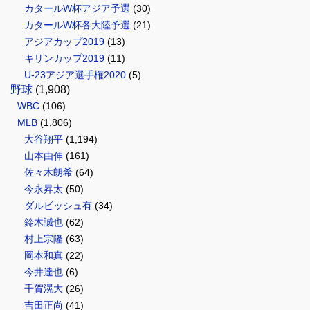
カタールW杯アジア予選
(30)
カタールW杯各大陸予選
(21)
アジアカップ2019
(13)
キリンカップ2019
(11)
U-23アジア選手権2020
(5)
野球
(1,908)
WBC
(106)
MLB
(1,806)
大谷翔平
(1,194)
山本由伸
(161)
佐々木朗希
(64)
今永昇太
(50)
ダルビッシュ有
(34)
鈴木誠也
(62)
村上宗隆
(63)
岡本和真
(22)
今井達也
(6)
千賀滉大
(26)
吉田正尚
(41)