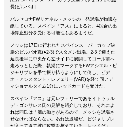
長)ビルバオ]
バルセロナFWリオネル・メッシの一発退場が物議を
醸している。スペイン『アス』によると、4試合の出
場停止処分を受ける可能性もあるようだ。
メッシは17日に行われたスペインスーパーカップ決
勝のビルバオ戦(●2-3)でスタメン出場。2-3で迎えた
延長後半に中央から左サイドに展開してゴール前へ
走ろうとした際、執拗にマークするFWアシエル・ビ
ジャリブレを手で振り払うようにして倒し、ビデ
オ・アシスタント・レフェリー(VAR)を経て同アデ
ィショナルタイム1分にレッドカードを受けた。
スペイン『アス』は元レフェリーであるイトゥラル
デ・ゴンサレス氏の見解を紹介しており、それによ
れば同氏は「腕の動きがあるので、メッシを退場さ
せなければならない。あれは退場だ。ビジャリブレ
が入ってきて彼に攻撃を与えている。レッドだ」