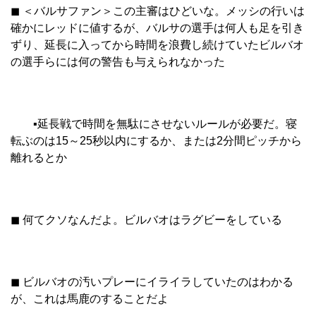
◼︎ ＜バルサファン＞この主審はひどいな。メッシの行いは
確かにレッドに値するが、バルサの選手は何人も足を引き
ずり、延長に入ってから時間を浪費し続けていたビルバオ
の選手らには何の警告も与えられなかった
▪︎延長戦で時間を無駄にさせないルールが必要だ。寝
転ぶのは15～25秒以内にするか、または2分間ピッチから
離れるとか
◼︎ 何てクソなんだよ。ビルバオはラグビーをしている
◼︎ ビルバオの汚いプレーにイライラしていたのはわかる
が、これは馬鹿のすることだよ