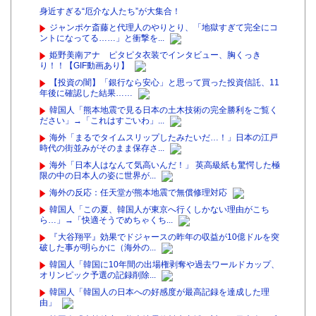
身近すぎる“厄介な人たち”が大集合！
ジャンポケ斎藤と代理人のやりとり、「地獄すぎて完全にコ
ントになってる……」と衝撃を...
姫野美南アナ ピタピタ衣装でインタビュー、胸くっき
り！！【GIF動画あり】
【投資の闇】「銀行なら安心」と思って買った投資信託、11
年後に確認した結果……
韓国人「熊本地震で見る日本の土木技術の完全勝利をご覧く
ださい」→「これはすごいわ」...
海外「まるでタイムスリップしたみたいだ…！」日本の江戸
時代の街並みがそのまま保存さ...
海外「日本人はなんて気高いんだ！」 英高級紙も驚愕した極
限の中の日本人の姿に世界が...
海外の反応：任天堂が熊本地震で無償修理対応
韓国人「この夏、韓国人が東京へ行くしかない理由がこち
ら…」→「快適そうでめちゃくち...
『大谷翔平』効果でドジャースの昨年の収益が10億ドルを突
破した事が明らかに（海外の...
韓国人「韓国に10年間の出場権剥奪や過去ワールドカップ、
オリンピック予選の記録削除...
韓国人「韓国人の日本への好感度が最高記録を達成した理
由」