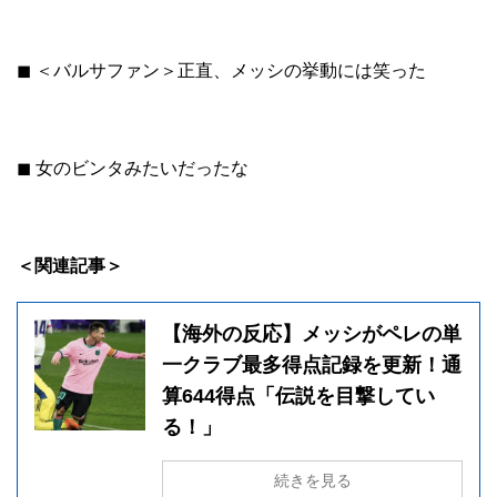
◼︎ ＜バルサファン＞正直、メッシの挙動には笑った
◼︎ 女のビンタみたいだったな
＜関連記事＞
【海外の反応】メッシがペレの単
一クラブ最多得点記録を更新！通
算644得点「伝説を目撃してい
る！」
続きを見る