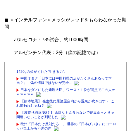
◼︎ ＜インテルファン＞メッシがレッドをもらわなかった期
間
バルセロナ：785試合、約1000時間
アルゼンチン代表：2分（僕の記憶では）
1420gの娘がくれた“生きる力”。
中国オタク「日本には中国料理の店がたくさんあるって本
当？」「偽の情報ではないが完全...
日本をダメにした総理大臣、ワースト１位が同点でこの人ｗ
ｗｗｗｗｗ
【熊本地震】 発生後に居酒屋店内から温泉が吹き出す ← こ
れ前触れじゃね？
【波乗り納豆NG？】 余計なもん食わないで納豆食っときゃ
間違いないことが判明した
欧州「日本だけ反則だろ…」 世界の『日本びいき』にヨーロ
ッパ全土から不満の声