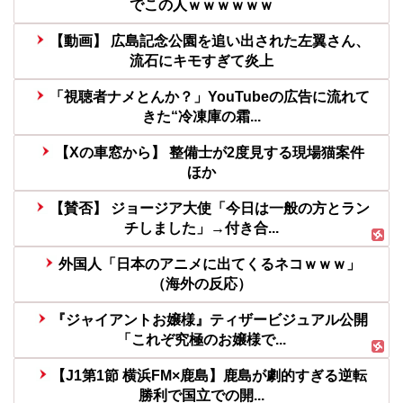
でこの人ｗｗｗｗｗｗ
【動画】 広島記念公園を追い出された左翼さん、
流石にキモすぎて炎上
「視聴者ナメとんか？」YouTubeの広告に流れて
きた“冷凍庫の霜...
【Xの車窓から】 整備士が2度見する現場猫案件
ほか
【賛否】 ジョージア大使「今日は一般の方とラン
チしました」→付き合...
外国人「日本のアニメに出てくるネコｗｗｗ」
（海外の反応）
『ジャイアントお嬢様』ティザービジュアル公開
「これぞ究極のお嬢様で...
【J1第1節 横浜FM×鹿島】鹿島が劇的すぎる逆転
勝利で国立での開...