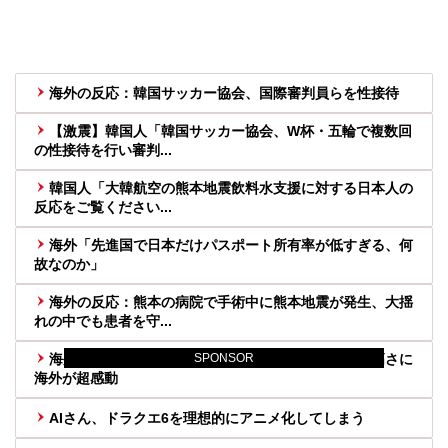
海外の反応：韓国サッカー協会、国際審判員らを性接待
【激震】韓国人「韓国サッカー協会、W杯・五輪で複数回
の性接待を行い審判...
韓国人「大韓航空の熊本地震飲料水支援に対する日本人の
反応をご覧ください...
海外「先進国で日本だけパスポート所有率が低すぎる、何
故なのか」
海外の反応：熊本の病院で手術中に熊本地震が発生、大揺
れの中でも患者を守...
海外「さすが日本！」日本の医療従事者の倫理観の高さに
SPONSOR
海外が超感動
AIさん、ドラクエ6を理想的にアニメ化してしまう