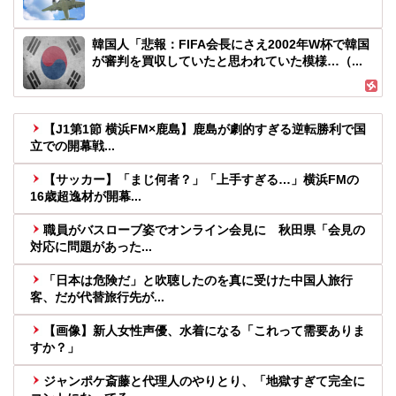
韓国人「悲報：FIFA会長にさえ2002年W杯で韓国
が審判を買収していたと思われていた模様…（...
【J1第1節 横浜FM×鹿島】鹿島が劇的すぎる逆転勝利で国
立での開幕戦...
【サッカー】「まじ何者？」「上手すぎる…」横浜FMの
16歳超逸材が開幕...
職員がバスローブ姿でオンライン会見に 秋田県「会見の
対応に問題があった...
「日本は危険だ」と吹聴したのを真に受けた中国人旅行
客、だが代替旅行先が...
【画像】新人女性声優、水着になる「これって需要ありま
すか？」
ジャンポケ斎藤と代理人のやりとり、「地獄すぎて完全に