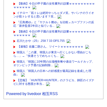
【動画】今日の甲子園の女性審判の誤審ｗｗｗｗｗｗｗｗｗ
ｗｗｗｗｗｗ
イチロー「筋トレは絶対やっちゃダメ笑。サバンナのライオ
ンが筋トレすると思います？笑...
『広島燃ゆ』と『ヤクルト燃ゆ』を比較←カープファンの反
応「新井監督2年目と似ている...
【動画】今日の甲子園の女性審判の誤審ｗｗｗｗｗｗｗｗｗ
ｗｗｗｗｗｗ
石川たかや（25）.258 7 33 OPS.755
【速報】佐藤二朗さん、ツイートｗｗｗｗｗｗｗｗ
韓国人「この夏、韓国人が東京へ行くしかない理由がこち
ら…」→「快適そうでめちゃくち...
韓国人「韓国に10年間の出場権剥奪や過去ワールドカップ、
オリンピック予選の記録削除...
韓国人「韓国人の日本への好感度が最高記録を達成した理
由」
【悲報】「HUNTER×HUNTER」のクラピカ、師匠のイズナ
ビに対する態度が本当...
Powered by livedoor 相互RSS