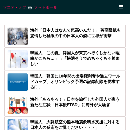
海外「日本人はなんて気高いんだ！」 英高級紙も
驚愕した極限の中の日本人の姿に世界が衝撃
韓国人「この夏、韓国人が東京へ行くしかない理
由がこちら…」→「快適そうでめちゃくちゃ羨ま
しい…...
韓国人「韓国に10年間の出場権剥奪や過去ワール
ドカップ、オリンピック予選の記録削除を要求す
るF...
海外「あるある！」日本を旅行した外国人が患う
新たな症状「日本後PTSD」に海外が大騒ぎ
韓国人「大韓航空の熊本地震飲料水支援に対する
日本人の反応をご覧ください・・・」→「」