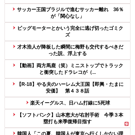
サッカー王国ブラジルで進むサッカー離れ 36％
が「関心なし」
ビッグモーターとかいう完全に逃げ切ったゴミク
ズ
才木浩人が降板した瞬間に梅野も交代するべきだ
った説、浮上する
【動画】両方馬鹿（笑）ミニストップでトラック
と衝突したドラレコが（...
【R-18】やる夫のハーレム大王国【即興・たまに
安価】 第４３８話
楽天イーグルス、日ハム打線に5死球
【ソフトバンク】山本恵大が右肘手術 今季３本
塁打も来季復帰目指す
韓国人「この夏、韓国人が東京へ行くしかない理