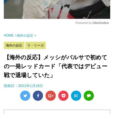
Powered by 
GliaStudios
M
HOME
>
海外の反応
>
u
t
海外の反応
ラ・リーガ
e
【海外の反応】メッシがバルサで初めて
の一発レッドカード「代表ではデビュー
戦で退場していた」
投稿日：
2021年1月18日
B!