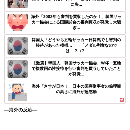
に失...
海外「2002年も審判を買収したのか！」韓国サッ
カー協会による国際試合の審判買収が発覚し大騒
ぎ...
韓国人「どうやら五輪サッカー日韓戦でも審判の
接待があった模様…」→「メダル剥奪なので
は…？（ﾌ...
【激震】韓国人「韓国サッカー協会、W杯・五輪
で複数回の性接待を行い審判を買収していたこと
が発覚...
海外「さすが日本！」日本の医療従事者の倫理観
の高さに海外が超感動
―海外の反応―