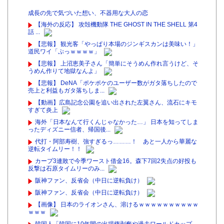
成長の先で気づいた想い、不器用な大人の恋
【海外の反応】 攻殻機動隊 THE GHOST IN THE SHELL 第4
話 ...
【悲報】 観光客「やっぱり本場のジンギスカンは美味い！」
道民ワイ「ぷっｗｗｗｗ」
【悲報】 上沼恵美子さん「簡単にそうめん作れ言うけど、そ
うめん作りて地獄なんよ」
【悲報】 DeNA「ポケポケのユーザー数がガタ落ちしたので
売上と利益もガタ落ちしま...
【動画】広島記念公園を追い出された左翼さん、流石にキモ
すぎて炎上
海外「日本なんて行くんじゃなかった…」 日本を知ってしま
ったディズニー信者、帰国後...
代打・阿部寿樹、強すぎるっ………！ あと一人から華麗な
逆転タイムリー！！
カープ3連敗で今季ワースト借金16。森下7回2失点の好投も
反撃は石原タイムリーのみ...
阪神ファン、反省会（中日に逆転負け）
阪神ファン、反省会（中日に逆転負け）
【画像】 日本のライオンさん、溶けるｗｗｗｗｗｗｗｗｗｗ
ｗｗｗ