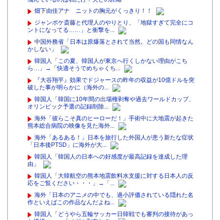
畑下由佳アナ ニットの胸元がくっきり！！
ジャンポケ斎藤と代理人のやりとり、「地獄すぎて完全にコ
ントになってる……」と衝撃を...
中国外務省「日本は原爆落とされて当然。どの国も同情なん
かしない」
韓国人「この夏、韓国人が東京へ行くしかない理由がこち
ら…」→「快適そうでめちゃくち...
『大谷翔平』効果でドジャースの昨年の収益が10億ドルを突
破した事が明らかに（海外の...
韓国人「韓国に10年間の出場権剥奪や過去ワールドカップ、
オリンピック予選の記録削除...
海外「彼らこそ真のヒーローだ！」手術中に大地震が起きた
熊本総合病院の映像を見た海外...
海外「あるある！」日本を旅行した外国人が患う新たな症状
「日本後PTSD」に海外が大...
韓国人「韓国人の日本への好感度が最高記録を達成した理
由」
韓国人「大韓航空の熊本地震飲料水支援に対する日本人の反
応をご覧ください・・・」→「...
海外「日本のアニメの中でも、過小評価されている隠れた名
作といえばこの作品なんだよね...
韓国人「どうやら五輪サッカー日韓戦でも審判の接待があっ