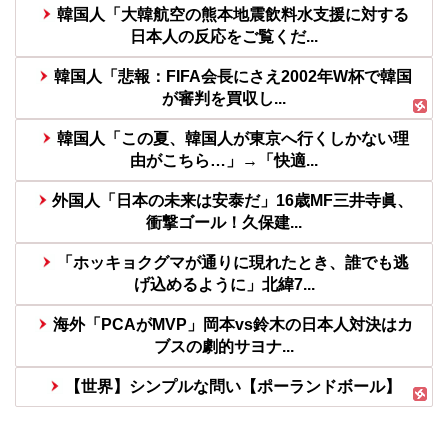
韓国人「大韓航空の熊本地震飲料水支援に対する
日本人の反応をご覧くだ...
韓国人「悲報：FIFA会長にさえ2002年W杯で韓国
が審判を買収し...
韓国人「この夏、韓国人が東京へ行くしかない理
由がこちら…」→「快適...
外国人「日本の未来は安泰だ」16歳MF三井寺眞、
衝撃ゴール！久保建...
「ホッキョクグマが通りに現れたとき、誰でも逃
げ込めるように」北緯7...
海外「PCAがMVP」岡本vs鈴木の日本人対決はカ
ブスの劇的サヨナ...
【世界】シンプルな問い【ポーランドボール】