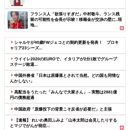
フランス人「欲張りすぎだ」中村敬斗、ランス残
留の可能性を会長が示唆！移籍金が交渉の壁に..現
地...
シャルケが40歳FWジェコとの契約更新を発表！ プロキ
ャリア23シーズ...
ウイイレ2020のEUROで、イタリアが2分1敗でグループ
ステージ敗退...
中国外務省「日本は原爆落とされて当然。どの国も同情な
んかしない」
高配当をうたった「みんなで大家さん」→実態は2881億
円の債務超過
中国政府「原爆投下の背景こそ反省が必要だ」と主張
【速報】 れいわ奥田ふみよ「山本太郎は会見したりする
とマジでがんが発症...