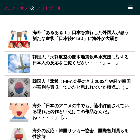
海外「あるある！」日本を旅行した外国人が患う
新たな症状「日本後PTSD」に海外が大騒ぎ
韓国人「大韓航空の熊本地震飲料水支援に対する
日本人の反応をご覧ください・・・」→「」
韓国人「悲報：FIFA会長にさえ2002年W杯で韓国
が審判を買収していたと思われていた模様…（...
海外「日本のアニメの中でも、過小評価されてい
る隠れた名作といえばこの作品なんだよ
ね・・・！」【...
海外の反応：韓国サッカー協会、国際審判員らを
性接待