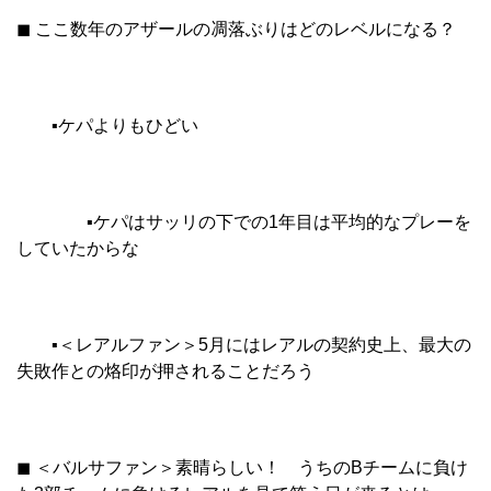
◼︎ ここ数年のアザールの凋落ぶりはどのレベルになる？
▪︎ケパよりもひどい
▪︎ケパはサッリの下での1年目は平均的なプレーを
していたからな
▪︎＜レアルファン＞5月にはレアルの契約史上、最大の
失敗作との烙印が押されることだろう
◼︎ ＜バルサファン＞素晴らしい！ うちのBチームに負け