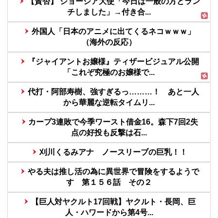
【賛否】 ジョージア大使「今日は一般の方とラン
チしました」→付き合...
外国人「日本のアニメに出てくるネコｗｗｗ」
（海外の反応）
『ジャイアントお嬢様』ティザービジュアル公開
「これぞ究極のお嬢様で...
代打・阿部寿樹、強すぎるっ………！ あと一人
から華麗な逆転タイムリ...
カープ3連敗で今季ワースト借金16。森下7回2失
点の好投も反撃は石...
刈川くるみアナ ノースリーブの巨乳！！
やる夫は推し活の為に異世界で冒険をするようで
す 第１５６話 その２
【巨人対ヤクルト17回戦】ヤクルト・長岡、巨
人・ハワードから第4号...