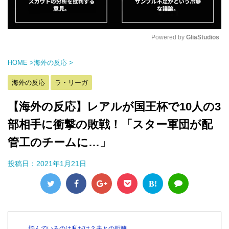
Powered by 
GliaStudios
M
HOME
>
海外の反応
>
u
t
海外の反応
ラ・リーガ
e
【海外の反応】レアルが国王杯で10人の3
部相手に衝撃の敗戦！「スター軍団が配
管工のチームに…」
投稿日：
2021年1月21日
B!
悩んでいるのは私だけ？夫との距離