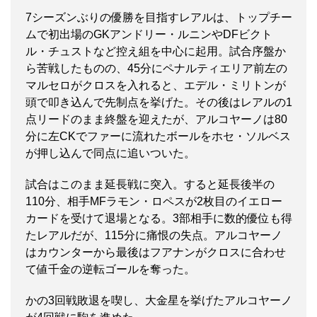
7シーズンぶりの優勝を目指すレアルは、トップチー
ムで初出場のGKアンドリー・ルニンやDFビクト
ル・チュストなど控え組を中心に起用。試合序盤か
ら苦戦したものの、45分にペナルティエリア前左の
マルセロがクロスを入れると、エデル・ミリトンが
頭で叩き込んで先制点を挙げた。その後はレアルの1
点リードのまま終盤を迎えたが、アルコヤーノは80
分に左CKでファーに流れたボールをホセ・ソルベス
が押し込んで同点に追いついた。
試合はこのまま延長戦に突入。すると延長後半の
110分、相手MFラモン・ロペスが2枚目のイエロー
カードを受けて退場となる。3部相手に数的優位も得
たレアルだが、115分に痛恨の失点。アルコヤーノ
はカウンターから最後はフアナンがクロスに合わせ
て値千金の逆転ゴールを奪った。
かの3回戦敗退を喫し、大金星を挙げたアルコヤーノ