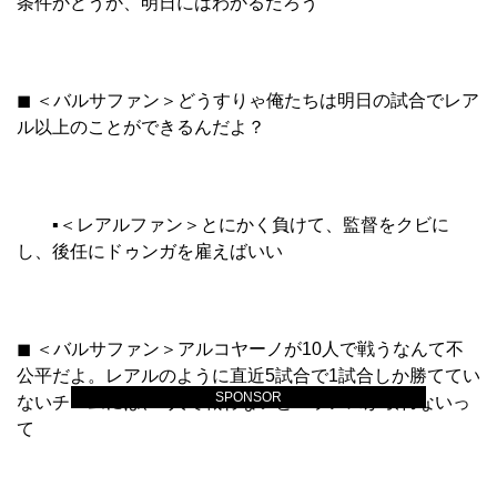
条件かどうか、明日にはわかるだろう
◼︎ ＜バルサファン＞どうすりゃ俺たちは明日の試合でレア
ル以上のことができるんだよ？
▪︎＜レアルファン＞とにかく負けて、監督をクビに
し、後任にドゥンガを雇えばいい
◼︎ ＜バルサファン＞アルコヤーノが10人で戦うなんて不
公平だよ。レアルのように直近5試合で1試合しか勝ててい
SPONSOR
ないチームには、9人で戦わないとバランスが取れないっ
て