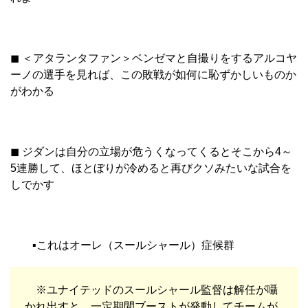
◼︎ ＜アタランタファン＞ベンゼマと自撮りをするアルコヤ
ーノの選手を見れば、この敗戦が如何に恥ずかしいものか
がわかる
◼︎ ジダンは自分の立場が危うくなってくるとそこから4～
5連勝して、ほとぼりが冷めると再びクソみたいな試合を
しでかす
▪︎これはオーレ（スールシャール）症候群
※ユナイテッドのスールシャール監督は解任が囁
かれ出すと、一定期間ブーストが発動してチームが