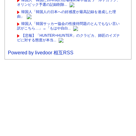
韓国人「韓国に10年間の出場権剥奪や過去ワールドカップ、
オリンピック予選の記録削除...
韓国人「韓国人の日本への好感度が最高記録を達成した理
由」
韓国人「韓国サッカー協会の性接待問題のとんでもない言い
訳がこちら…」→「もはや自白...
【悲報】「HUNTER×HUNTER」のクラピカ、師匠のイズナ
ビに対する態度が本当...
Powered by livedoor 相互RSS