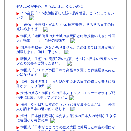
ぜんぶ私が中心、そう思われたくないのに
PTA会長「PTA参加拒否した親へ最終警告。こうなってもい
い？」
【画像】全盛期・宮沢りえ vs 橋本環奈 、そろそろ日本の頂
点決めようぜ！
韓国人「織田信長の安土城の復元図と建築技術の高さに韓国
人が衝撃！」→「当時の技術力...
国連事務総長「お金がありません。このままでは国連が完全
崩壊します。助けて下さい」
韓国人「手術中に震度6強の地震、その時の日本の医療スタッ
フたちの姿をご覧ください」...
韓国人「アナログの国日本で高級車を買うと葬儀屋さんみた
いになります」
海外「凄すぎる！」折り紙と並ぶあの日本の偉大な発明に海
外がびっくり仰天
海外の反応：韓国在住の日本人インフルエンサーがライブ配
信中に自殺、Kポップファンか...
海外「やっぱり日本のこういう部分が最高なんだよ！」外国
人が語る日本の魅力的に感じる...
海外「日本は戦勝国なんだよ」 戦後の日本人の特別な生き様
に各国から称賛の声
韓国人「日本がここまでの観光大国に発展した本当の理由が