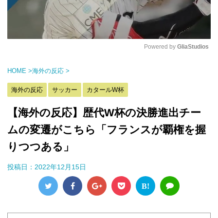
Powered by 
GliaStudios
M
HOME
>
海外の反応
>
u
t
海外の反応
サッカー
カタールW杯
e
【海外の反応】歴代W杯の決勝進出チー
ムの変遷がこちら「フランスが覇権を握
りつつある」
投稿日：
2022年12月15日
B!