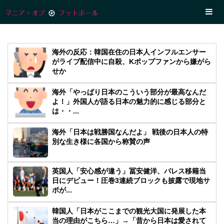
海外の反応：韓国在住の日本人インフルエンサー
がライブ配信中に自殺、Kポップファンから嫌がら
せか
海外「やっぱり日本のこういう部分が最高なんだ
よ！」外国人が語る日本の魅力的に感じる部分と
は・・...
海外「日本は戦勝国なんだよ」 戦後の日本人の特
別な生き様に各国から称賛の声
英国人「安心感が違う」冨安健洋、パレス移籍当
日にデビュー！圧巻3連続ブロックも披露で現地サ
ポが...
韓国人「日本がここまでの観光大国に発展した本
当の理由がこちら…」→「昔から日本は愛されて