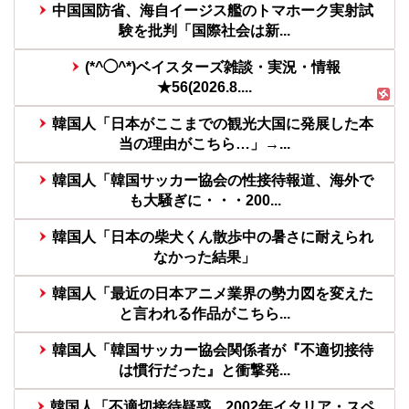
中国国防省、海自イージス艦のトマホーク実射試
験を批判「国際社会は新...
(*^◯^*)ベイスターズ雑談・実況・情報
★56(2026.8....
韓国人「日本がここまでの観光大国に発展した本
当の理由がこちら…」→...
韓国人「韓国サッカー協会の性接待報道、海外で
も大騒ぎに・・・200...
韓国人「日本の柴犬くん散歩中の暑さに耐えられ
なかった結果」
韓国人「最近の日本アニメ業界の勢力図を変えた
と言われる作品がこちら...
韓国人「韓国サッカー協会関係者が『不適切接待
は慣行だった』と衝撃発...
韓国人「不適切接待疑惑、2002年イタリア・スペ