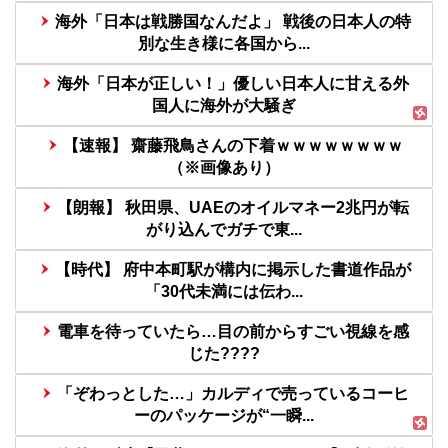
海外「日本は戦勝国なんだよ」 戦後の日本人の特
別な生き様に各国から...
海外「日本が正しい！」優しい日本人に甘える外
国人に海外が大騒ぎ
【速報】 齋藤飛鳥さんの下着ｗｗｗｗｗｗｗｗ
（※画像あり）
【朗報】 秋田県、UAEのオイルマネー2兆円が転
がり込んでガチで東...
【時代】 府中本町駅が構内に掲示した書道作品が
「30代未満には伝わ...
電車を待っていたら…目の前からすごい視線を感
じた????
「ぞわっとした…」カルディで売っているコーヒ
ーのパッケージが“一瞬...