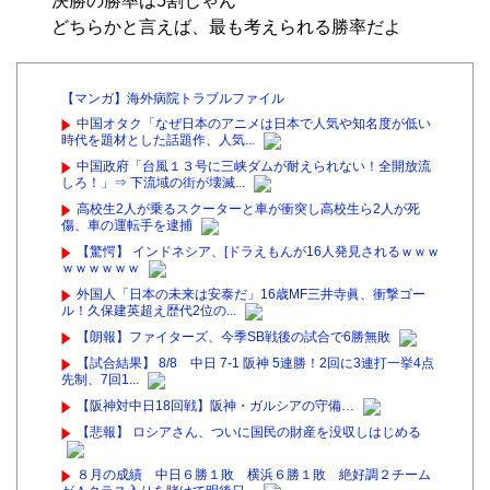
決勝の勝率は5割じゃん
どちらかと言えば、最も考えられる勝率だよ
【マンガ】海外病院トラブルファイル
中国オタク「なぜ日本のアニメは日本で人気や知名度が低い
時代を題材とした話題作、人気...
中国政府「台風１３号に三峡ダムが耐えられない！全開放流
しろ！」⇒ 下流域の街が壊滅...
高校生2人が乗るスクーターと車が衝突し高校生ら2人が死
傷、車の運転手を逮捕
【驚愕】 インドネシア、[ドラえもんが16人発見されるｗｗｗ
ｗｗｗｗｗｗ
外国人「日本の未来は安泰だ」16歳MF三井寺眞、衝撃ゴー
ル！久保建英超え歴代2位の...
【朗報】ファイターズ、今季SB戦後の試合で6勝無敗
【試合結果】 8/8 中日 7-1 阪神 5連勝！2回に3連打一挙4点
先制、7回1...
【阪神対中日18回戦】阪神・ガルシアの守備…
【悲報】 ロシアさん、ついに国民の財産を没収しはじめる
８月の成績 中日６勝１敗 横浜６勝１敗 絶好調２チーム