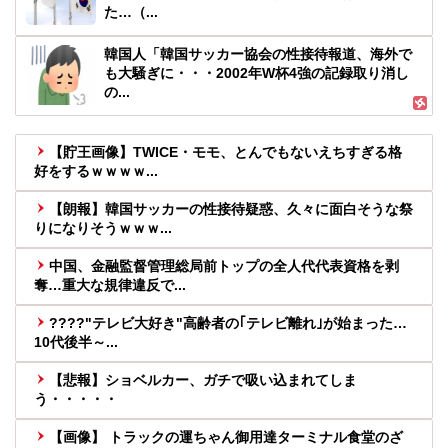
た…（...
韓国人「韓国サッカー協会の性接待報道、海外で
も大騒ぎに・・・2002年W杯4強の記録取り消し
の...
【貯王画像】TWICE・モモ、とんでもないえちすぎる格
好をするｗｗｗｗ...
【朗報】韓国サッカーの性接待疑惑、久々に面白そうな祭
りになりそうｗｗｗ...
中国、金融監督管理総局前トップの全人代代表資格を剥
奪…重大な規律違反で...
????"テレビ大好き"高齢者の｢テレビ離れ｣が始まった…
10代後半～...
【悲報】ショベルカー、ガチで吸い込まれてしま
う・・・・・
【画像】 トラックの運ちゃん御用達ターミナル食堂のざ