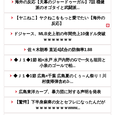
海外の反応【天幕のジャードゥーガル】7話 穏健
派のオゴタイと武闘派...
【ヤニねこ】ヤクねこをもっと愛でたい【海外の
反応】
ドジャース、МLB史上初の年間売上10億ドル突破
ｗｗｗｗｗｗｗ
佐々木朗希 直近4試合の防御率1.88
◆Ｊ１◆1節 柏×水戸 水戸内野のGで一矢も垣田と
小泉のゴールで柏...
◆Ｊ１◆1節 広島×千葉 広島夏のくぅ～ん祭り！川
村復帰弾含め3-...
広島東洋カープ、暴力団に対する声明を発表
【驚愕】下半身麻痺の女とセフレになったんだが
ｗｗｗｗｗｗｗｗwww...