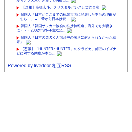
がＡクラス入りを賭けて明後日...
【速報】高橋宏斗、クリスタルパレスと契約合意
韓国人「日本がここまでの観光大国に発展した本当の理由が
こちら…」→「昔から日本は愛...
韓国人「韓国サッカー協会の性接待報道、海外でも大騒ぎ
に・・・2002年W杯4強の記...
韓国人「日本の柴犬くん散歩中の暑さに耐えられなかった結
果」
【悲報】「HUNTER×HUNTER」のクラピカ、師匠のイズナ
ビに対する態度が本当...
Powered by livedoor 相互RSS