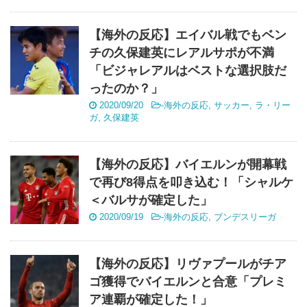
【海外の反応】エイバル戦でもベン
チの久保建英にレアルサポが不満
「ビジャレアルはベストな選択肢だ
ったのか？」
2020/09/20
-
海外の反応
,
サッカー
,
ラ・リー
ガ
,
久保建英
【海外の反応】バイエルンが開幕戦
で再び8得点を叩き込む！「シャルケ
＜バルサが確定した」
2020/09/19
-
海外の反応
,
ブンデスリーガ
【海外の反応】リヴァプールがチア
ゴ獲得でバイエルンと合意「プレミ
ア連覇が確定した！」