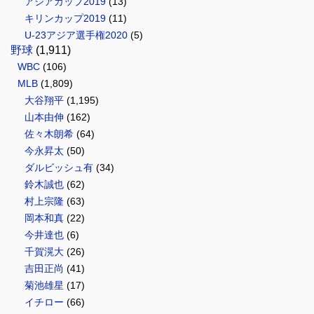
アジアカップ2019
(13)
キリンカップ2019
(11)
U-23アジア選手権2020
(5)
野球
(1,911)
WBC
(106)
MLB
(1,809)
大谷翔平
(1,195)
山本由伸
(162)
佐々木朗希
(64)
今永昇太
(50)
ダルビッシュ有
(34)
鈴木誠也
(62)
村上宗隆
(63)
岡本和真
(22)
今井達也
(6)
千賀滉大
(26)
吉田正尚
(41)
菊池雄星
(17)
イチロー
(66)