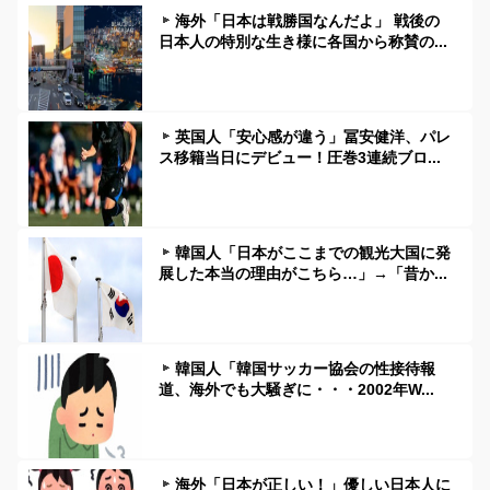
海外「日本は戦勝国なんだよ」 戦後の
日本人の特別な生き様に各国から称賛の...
英国人「安心感が違う」冨安健洋、パレ
ス移籍当日にデビュー！圧巻3連続ブロ...
韓国人「日本がここまでの観光大国に発
展した本当の理由がこちら…」→「昔か...
韓国人「韓国サッカー協会の性接待報
道、海外でも大騒ぎに・・・2002年W...
海外「日本が正しい！」優しい日本人に