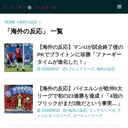
HOME
>
海外の反応
>
「海外の反応」 一覧
【海外の反応】マンUが試合終了後の
PKでブライトンに珍勝「ファーギー
タイムが進化した！」
2020/09/27
-
プレミアリーグ
,
海外の反応
【海外の反応】バイエルンが欧州5大
リーグで初の23連勝を達成！「4冠の
フリックがまだ2敗だという事実…」
2020/09/26
-
海外の反応
,
ブンデスリーガ
,
チ
ャンピオンズリーグ
,
ヨーロッパリーグ