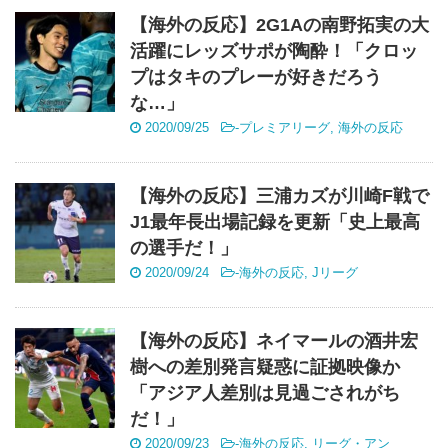
【海外の反応】2G1Aの南野拓実の大
活躍にレッズサポが陶酔！「クロッ
プはタキのプレーが好きだろう
な…」
2020/09/25
-
プレミアリーグ
,
海外の反応
【海外の反応】三浦カズが川崎F戦で
J1最年長出場記録を更新「史上最高
の選手だ！」
2020/09/24
-
海外の反応
,
Jリーグ
【海外の反応】ネイマールの酒井宏
樹への差別発言疑惑に証拠映像か
「アジア人差別は見過ごされがち
だ！」
2020/09/23
-
海外の反応
,
リーグ・アン