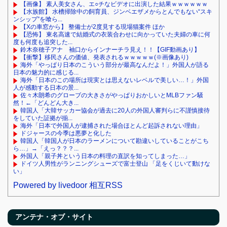
【画像】 素人美女さん、エ○チなビデオに出演した結果ｗｗｗｗｗｗ
【水族館】 水槽掃除中の飼育員、ジンベエザメからとんでもない“スキ
ンシップ”を喰ら...
【Xの車窓から】 整備士が2度見する現場猫案件 ほか
【恐怖】 東名高速で結婚式の衣装合わせに向かっていた夫婦の車に何
度も何度も追突した...
鈴木奈穂子アナ 袖口からインナーチラ見え！！【GIF動画あり】
【衝撃】移民さんの価値、発表されるｗｗｗｗｗ(※画像あり)
海外「やっぱり日本のこういう部分が最高なんだよ！」外国人が語る
日本の魅力的に感じる...
海外「日本のこの場所は現実とは思えないレベルで美しい…！」外国
人が感動する日本の景...
佐々木朗希のグローブの大きさがやっぱりおかしいとMLBファン騒
然！←「どんどん大き...
韓国人「大韓サッカー協会が過去に20人の外国人審判らに不謹慎接待
をしていた証拠が揃...
海外「日本で外国人が逮捕された場合ほとんど起訴されない理由」
ドジャースの今季は悪夢と化した
韓国人「韓国人が日本のラーメンについて勘違いしていることがこち
ら…」→「えっ？？？...
外国人「親子丼という日本の料理の直訳を知ってしまった…」
ドイツ人男性がランニングシューズで富士登山 「足をくじいて動けな
い」
Powered by livedoor 相互RSS
アンテナ・オブ・サイト