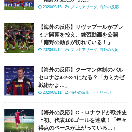
2020/09/13
-
プレミアリーグ
,
海外の反応
【海外の反応】リヴァプールがプレ
ミア開幕を控え、練習動画を公開
「南野の動きが切れている！」
2020/09/12
-
プレミアリーグ
,
海外の反応
【海外の反応】クーマン体制のバル
セロナは4‐2‐3‐1になる？「カミカゼ
戦術かよ…」
2020/09/11
-
海外の反応
,
ラ・リーガ
【海外の反応】C・ロナウドが欧州史
上初、代表100ゴールを達成！「年々
得点のペースが上がっている…」