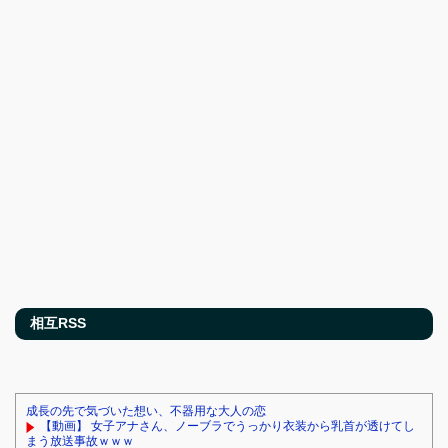
相互RSS
成長の先で気づいた想い、不器用な大人の恋
【動画】 女子アナさん、ノーブラでうっかり衣装から乳首が透けてし
まう放送事故ｗｗｗ