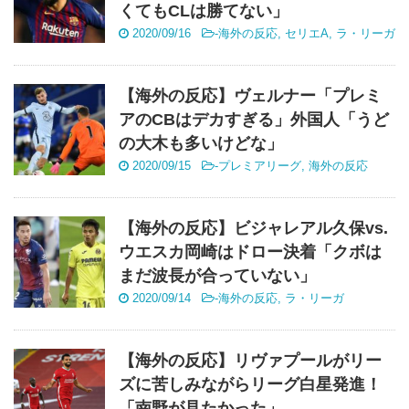
くてもCLは勝てない」
2020/09/16
-
海外の反応
,
セリエA
,
ラ・リーガ
【海外の反応】ヴェルナー「プレミ
アのCBはデカすぎる」外国人「うど
の大木も多いけどな」
2020/09/15
-
プレミアリーグ
,
海外の反応
【海外の反応】ビジャレアル久保vs.
ウエスカ岡崎はドロー決着「クボは
まだ波長が合っていない」
2020/09/14
-
海外の反応
,
ラ・リーガ
【海外の反応】リヴァプールがリー
ズに苦しみながらリーグ白星発進！
「南野が見たかった」