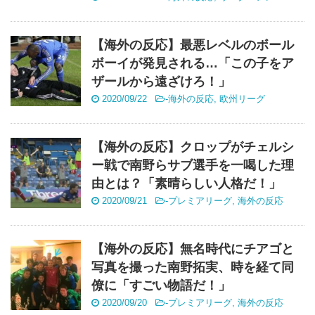
【海外の反応】最悪レベルのボール
ボーイが発見される…「この子をア
ザールから遠ざけろ！」
2020/09/22
-
海外の反応
,
欧州リーグ
【海外の反応】クロップがチェルシ
ー戦で南野らサブ選手を一喝した理
由とは？「素晴らしい人格だ！」
2020/09/21
-
プレミアリーグ
,
海外の反応
【海外の反応】無名時代にチアゴと
写真を撮った南野拓実、時を経て同
僚に「すごい物語だ！」
2020/09/20
-
プレミアリーグ
,
海外の反応