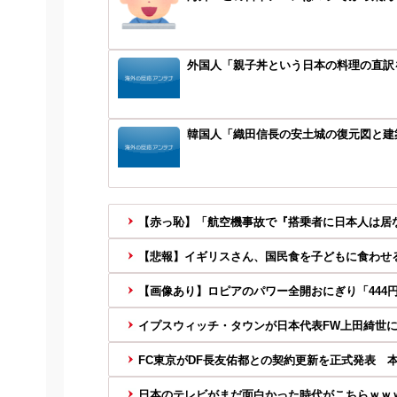
外国人「親子丼という日本の料理の直訳
韓国人「織田信長の安土城の復元図と建築
【赤っ恥】「航空機事故で『搭乗者に日本人は居な
【悲報】イギリスさん、国民食を子どもに食わせ
【画像あり】ロピアのパワー全開おにぎり「444
イプスウィッチ・タウンが日本代表FW上田綺世
FC東京がDF長友佑都との契約更新を正式発表 本
日本のテレビがまだ面白かった時代がこちらｗｗ