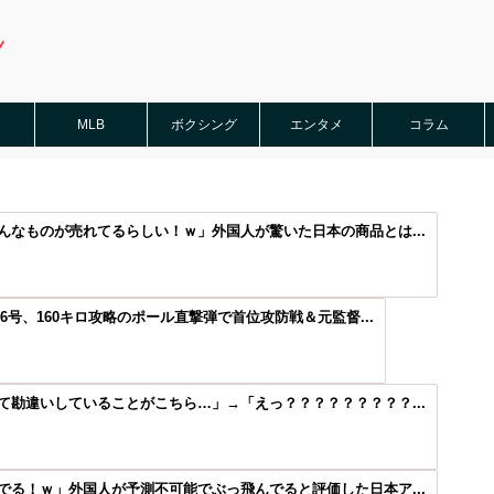
MLB
ボクシング
エンタメ
コラム
なものが売れてるらしい！ｗ」外国人が驚いた日本の商品とは...
6号、160キロ攻略のポール直撃弾で首位攻防戦＆元監督...
勘違いしていることがこちら…」→「えっ？？？？？？？？？...
る！ｗ」外国人が予測不可能でぶっ飛んでると評価した日本ア...