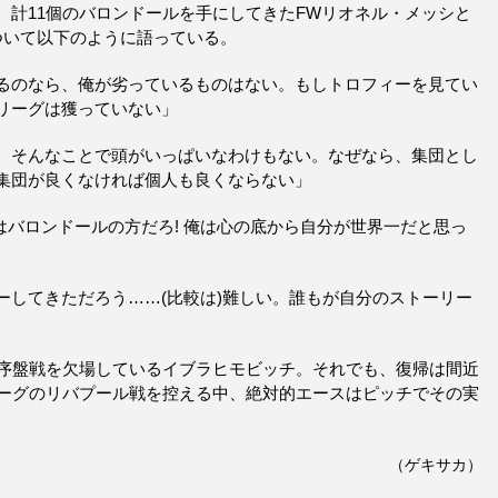
、計11個のバロンドールを手にしてきたFWリオネル・メッシと
ついて以下のように語っている。
るのなら、俺が劣っているものはない。もしトロフィーを見てい
リーグは獲っていない」
。そんなことで頭がいっぱいなわけもない。なぜなら、集団とし
集団が良くなければ個人も良くならない」
はバロンドールの方だろ! 俺は心の底から自分が世界一だと思っ
ーしてきただろう……(比較は)難しい。誰もが自分のストーリー
季序盤戦を欠場しているイブラヒモビッチ。それでも、復帰は間近
リーグのリバプール戦を控える中、絶対的エースはピッチでその実
（ゲキサカ）