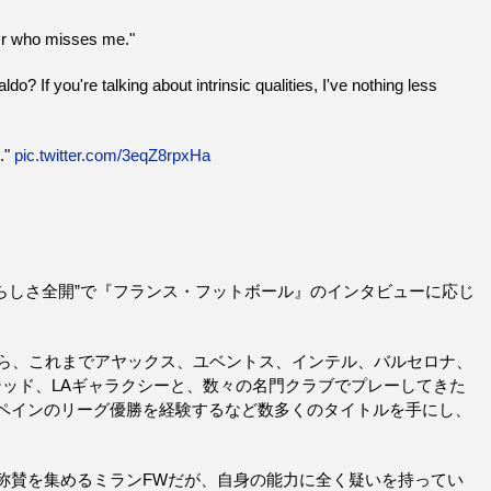
d'Or who misses me."
ldo? If you're talking about intrinsic qualities, I've nothing less
d."
pic.twitter.com/3eqZ8rpxHa
らしさ全開”で『フランス・フットボール』のインタビューに応じ
から、これまでアヤックス、ユベントス、インテル、バルセロナ、
テッド、LAギャラクシーと、数々の名門クラブでプレーしてきた
ペインのリーグ優勝を経験するなど数多くのタイトルを手にし、
称賛を集めるミランFWだが、自身の能力に全く疑いを持ってい