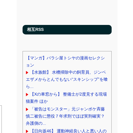
相互RSS
【マンガ】バラシ屋トシヤの漫画セレクシ
ョン
【水族館】 水槽掃除中の飼育員、ジンベ
エザメからとんでもない“スキンシップ”を喰
ら...
【Xの車窓から】 整備士が2度見する現場
猫案件 ほか
「被告はモンスター」元ジャンポケ斉藤
慎二被告に懲役７年求刑でほぼ実刑確実？
弁護側の...
【日向坂46】 運動神経良い人と悪い人の