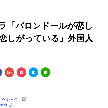
M
u
t
ラ「バロンドールが恋し
e
恋しがっている」外国人
B!
なってもいい？」
ア画像