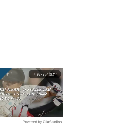
もっと読む
arrow_forward_ios
Powered by 
GliaStudios