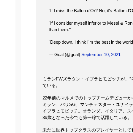
"If I miss the Ballon d'Or? No, it's Ballon 
"If I consider myself inferior to Messi & Rona
than them."
"Deep down, I think I'm the best in the worl
— Goal (@goal)
September 10, 2021
ミランFWズラタン・イブラヒモビッチが、“
ている。
22年前のマルメでのトップチームデビュー
ミラン、パリSG、マンチェスター・ユナイ
イブラヒモビッチ。オランダ、イタリア、ス
39歳となった今でも第一線で活躍している。
未だに世界トップクラスのプレイヤーとして