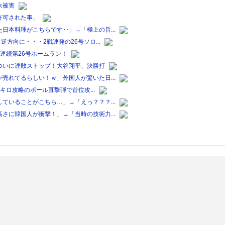
水被害
許可された事」
日本料理がこちらです‥」→「極上の旨...
方向に・・・2戦連発の26号ソロ...
連続第26号ホームラン！
ついに連敗ストップ！大谷翔平、決勝打
売れてるらしい！ｗ」外国人が驚いた日...
0キロ攻略のポール直撃弾で首位攻...
ていることがこちら…」→「えっ？？？...
さに韓国人が衝撃！」→「当時の技術力...