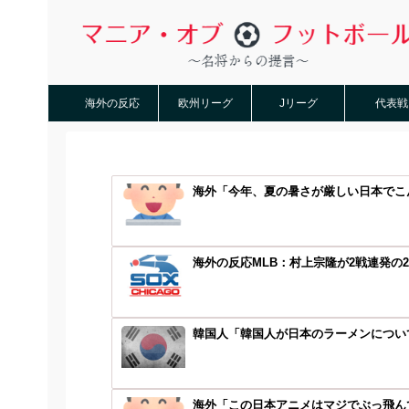
海外の反応
欧州リーグ
Jリーグ
代表戦
海外「今年、夏の暑さが厳しい日本でこん
海外の反応MLB：村上宗隆が2戦連発の2
韓国人「韓国人が日本のラーメンについて
海外「この日本アニメはマジでぶっ飛んで