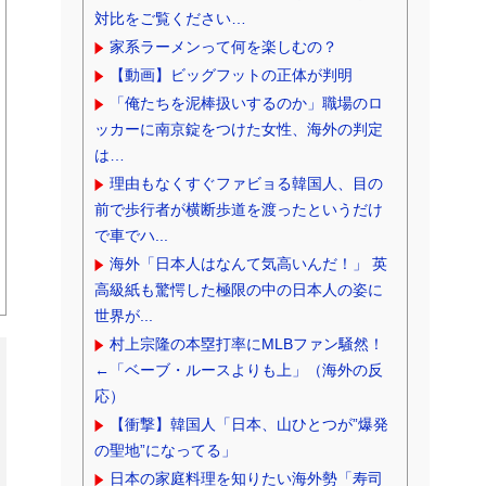
対比をご覧ください…
家系ラーメンって何を楽しむの？
【動画】ビッグフットの正体が判明
「俺たちを泥棒扱いするのか」職場のロ
ッカーに南京錠をつけた女性、海外の判定
は…
理由もなくすぐファビョる韓国人、目の
前で歩行者が横断歩道を渡ったというだけ
で車でハ...
海外「日本人はなんて気高いんだ！」 英
高級紙も驚愕した極限の中の日本人の姿に
世界が...
村上宗隆の本塁打率にMLBファン騒然！
←「ベーブ・ルースよりも上」（海外の反
応）
【衝撃】韓国人「日本、山ひとつが”爆発
の聖地”になってる」
日本の家庭料理を知りたい海外勢「寿司