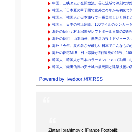
中国、三峡ダムが全開放流。長江流域で深刻な洪
韓国人「日本夏の甲子園で意外に今年から初めて
韓国人「韓国人が日本旅行で一番美味しいと感じた
韓国人「日本の村上宗隆、100マイルのシンカーを逆
海外の反応：村上宗隆がレフトポール直撃の2試合
海外の反応 山本由伸、無失点力投！ドジャース
海外「今年、夏の暑さが厳しい日本でこんなものが
海外の反応MLB：村上宗隆が2戦連発の26号、16
韓国人「韓国人が日本のラーメンについて勘違いし
韓国人「織田信長の安土城の復元図と建築技術の高
Powered by livedoor 相互RSS
Zlatan Ibrahimovic [France Football}: