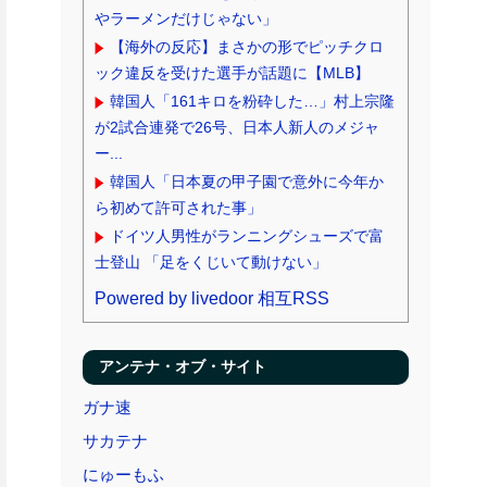
やラーメンだけじゃない」
【海外の反応】まさかの形でピッチクロ
ック違反を受けた選手が話題に【MLB】
韓国人「161キロを粉砕した…」村上宗隆
が2試合連発で26号、日本人新人のメジャ
ー...
韓国人「日本夏の甲子園で意外に今年か
ら初めて許可された事」
ドイツ人男性がランニングシューズで富
士登山 「足をくじいて動けない」
Powered by livedoor 相互RSS
アンテナ・オブ・サイト
ガナ速
サカテナ
にゅーもふ