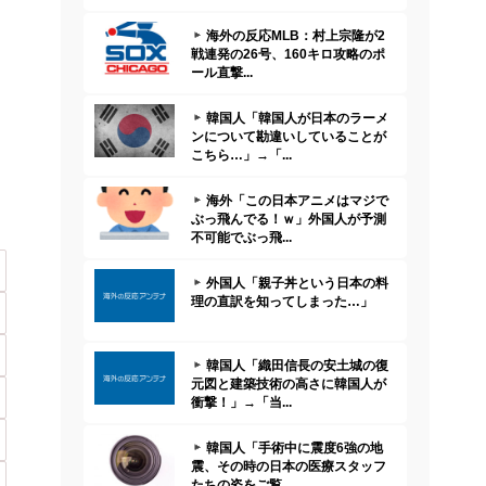
海外の反応MLB：村上宗隆が2
戦連発の26号、160キロ攻略のポ
ール直撃...
韓国人「韓国人が日本のラーメ
ンについて勘違いしていることが
こちら…」→「...
海外「この日本アニメはマジで
ぶっ飛んでる！ｗ」外国人が予測
不可能でぶっ飛...
外国人「親子丼という日本の料
理の直訳を知ってしまった…」
韓国人「織田信長の安土城の復
元図と建築技術の高さに韓国人が
衝撃！」→「当...
韓国人「手術中に震度6強の地
震、その時の日本の医療スタッフ
たちの姿をご覧...