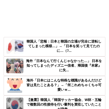
韓国人「悲報：日本と韓国の立場が完全に逆転し
てしまった模様…」→「日本を笑って見てたの
に…（ﾌ...
海外「日本なんて行くんじゃなかった…」 日本を
知ってしまったディズニー信者、帰国後『本家』
に失...
海外「日本にはこんな特殊な標識があるんだけど
皆は見たことある？」→「何これめちゃくちゃ可
愛いｗ...
【激震】韓国人「韓国サッカー協会、W杯・五輪
で複数回の性接待を行い審判を買収していたこと
が発覚...