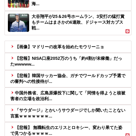
海...
大谷翔平が25＆26号ホームラン、3安打の猛打賞
もチームはまさかの6連敗、ドジャース対カブス
戦...
【画像】マドリーの改革を始めたモウリーニョ
【悲報】NISA口座2052万のうち「約4割が未稼働」だっ
たwwwww...
【悲報】韓国サッカー協会、ガチでワールドカップ予選で
の審判への性接待が...
中国外務省、広島原爆投下に関して「同情を得ようと核被
害者の立場を政治利...
「サウダージ」とかいうサウダージでしか聞いたことない
言葉ｗｗｗｗｗｗｗ...
【悲報】 無職転生のエリスとロキシー、変わり果てた姿
で見つかるｗｗｗｗ...