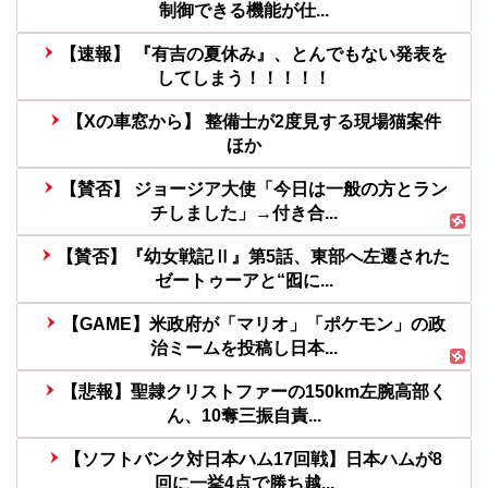
制御できる機能が仕...
【速報】 『有吉の夏休み』、とんでもない発表を
してしまう！！！！！
【Xの車窓から】 整備士が2度見する現場猫案件
ほか
【賛否】 ジョージア大使「今日は一般の方とラン
チしました」→付き合...
【賛否】『幼女戦記Ⅱ』第5話、東部へ左遷された
ゼートゥーアと“囮に...
【GAME】米政府が「マリオ」「ポケモン」の政
治ミームを投稿し日本...
【悲報】聖隷クリストファーの150km左腕高部く
ん、10奪三振自責...
【ソフトバンク対日本ハム17回戦】日本ハムが8
回に一挙4点で勝ち越...