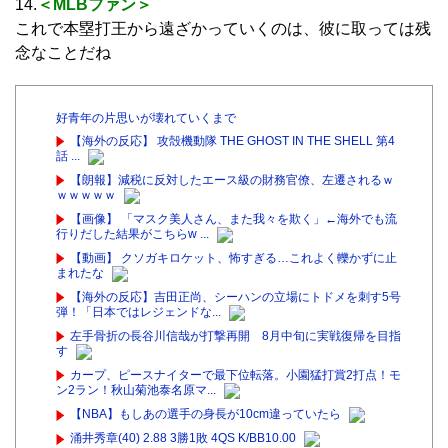
14.
＜MLBファン＞
これで本塁打王から遠ざかっていくのは、彼に取っては残
念なことだね
好青年の片思いが壊れていくまで
【海外の反応】 攻殻機動隊 THE GHOST IN THE SHELL 第4
話 ...
【朗報】減税に反対したエース級の財務官僚、左遷されるｗ
ｗｗｗｗｗ
【画像】 「マスク美人さん、また我々を欺く」←海外でも流
行りだした結果がこちらw ...
【動画】 クソガキロケット、怖すぎる…これよく轢かずに止
まれたな
【海外の反応】吉田正尚、シーハンの立場にトドメを刺す5号
弾！「日本ではレジェンドな...
左手骨折の長谷川信哉が打撃再開 8月中旬に実戦復帰を目指
す
カープ、ピースナイターで最下位転落。小園猛打賞2打点！モ
ン2ラン！秋山菊池泰名原マ...
【NBA】もしあの選手の身長が10cm違っていたら
涌井秀章(40) 2.88 3勝1敗 4QS K/BB10.00