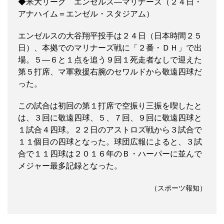
◆米大リーグ エンゼルス―マリナーズ（２４日・
アナハイム＝エンゼル・スタジアム）
エンゼルスの大谷翔平投手は２４日（日本時間２５
日）、本拠でのマリナーズ戦に「２番・ＤＨ」で出
場。５―６と１点を追う９回１死走者なしで迎えた
第５打席、マ軍救援右腕のセワルドから敬遠四球だ
った。
この試合は初回の第１打席で空振り三振を喫したと
は、３回に敬遠四球、５、７回、９回に敬遠四球と
１試合４四球。２２日のアストロズ戦から３試合で
１１個目の四球となった。球団広報によると、３試
合で１１四球は２０１６年のＢ・ハーパーに並んで
メジャー最多記録となった。
（スポーツ報知）