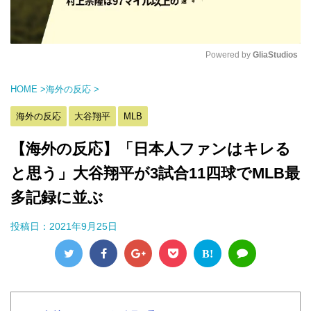
Powered by 
GliaStudios
M
HOME
>
海外の反応
>
u
t
海外の反応
大谷翔平
MLB
e
【海外の反応】「日本人ファンはキレる
と思う」大谷翔平が3試合11四球でMLB最
多記録に並ぶ
投稿日：
2021年9月25日
B!