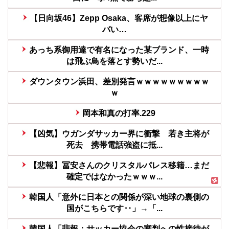
【日向坂46】Zepp Osaka、客席が想像以上にヤ
バい…
あっち系御用達で有名になった某ブランド、一時
は飛ぶ鳥を落とす勢いだ...
ダウンタウン浜田、差別発言ｗｗｗｗｗｗｗｗｗ
ｗ
岡本和真の打率.229
【凶気】ウガンダサッカー界に衝撃 若き主将が
死去 携帯電話強盗に抵...
【悲報】冨安さんのクリスタルパレス移籍…まだ
確定ではなかったｗｗｗ...
韓国人「意外に日本との関係が深い地球の裏側の
国がこちらです‥」→「...
韓国人「悲報：サッカー協会の審判への性接待が