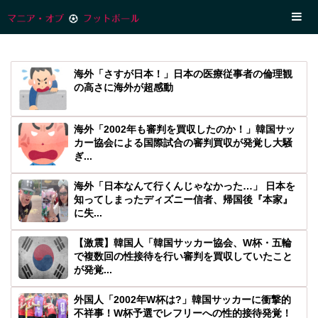
海外「さすが日本！」日本の医療従事者の倫理観
の高さに海外が超感動
海外「2002年も審判を買収したのか！」韓国サッ
カー協会による国際試合の審判買収が発覚し大騒
ぎ...
海外「日本なんて行くんじゃなかった…」 日本を
知ってしまったディズニー信者、帰国後『本家』
に失...
【激震】韓国人「韓国サッカー協会、W杯・五輪
で複数回の性接待を行い審判を買収していたこと
が発覚...
外国人「2002年W杯は?」韓国サッカーに衝撃的
不祥事！W杯予選でレフリーへの性的接待発覚！