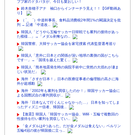
ブブ家のドタバタが、今日も愛おしい！
鈴木奈穂子アナ 袖口からインナーチラ見え！！【GIF動画あ
り】
（ ´_ゝ`）中道幹事長、食料品消費税2年間1%の閣議決定を批
判 → 記者「中道改...
韓国人「どうやら五輪サッカー日韓戦でも審判の接待があっ
た模様…」→「メダル剥奪なの...
韓国警察、大韓サッカー協会を家宅捜索 代表監督選考巡り
韓国人「意外に日本との関係が深い地球の裏側の国がこちら
です‥」→「国境を越えた驚く...
韓国人「熊本地震発生時の病院手術中に突然の大揺れが凄ま
じい状況だ」
海外「さすが日本！」日本の医療従事者の倫理観の高さに海
外が超感動
海外「2002年も審判を買収したのか！」韓国サッカー協会に
よる国際試合の審判買収が...
海外「日本なんて行くんじゃなかった…」 日本を知ってしま
ったディズニー信者、帰国後...
【激震】韓国人「韓国サッカー協会、W杯・五輪で複数回の
性接待を行い審判を買収してい...
「金メダルは4つあった。だが金メダルは食えない」ベルリン
五輪4冠の彼が帰国後に立っ...