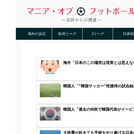
海外の反応
欧州リーグ
Jリーグ
代表戦
海外「日本のこの場所は現実とは思えない
韓国人「“韓国サッカー”性接待の試合結
韓国人「過去のW杯で韓国代表がドーピン
大地震が起きても手術をやり遂げる日本