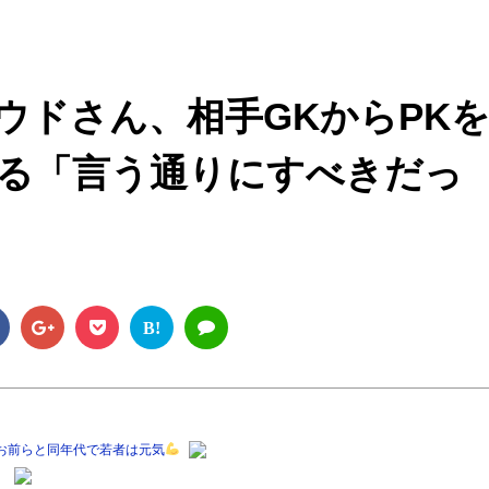
M
u
t
ウドさん、相手GKからPK
e
る「言う通りにすべきだっ
B!
がお前らと同年代で若者は元気
！