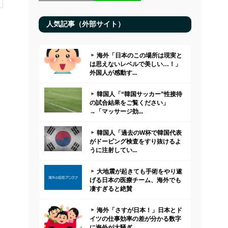
人気記事（外部サイト）
海外「日本のこの場所は現実と
は思えないレベルで美しい…！」
外国人が感動す...
韓国人「“韓国サッカー”性接待
の試合結果をご覧ください」
→「マッサージ効...
韓国人「過去のW杯で韓国代表
がドーピング検査をすり抜けるよ
うに注射してい...
大地震が起きても手術をやり遂
げる日本の医療チーム、海外でも
凄すぎると絶賛
海外「さすが日本！」日本とド
イツの仕事効率の差が分かる数字
に海外が大騒ぎ