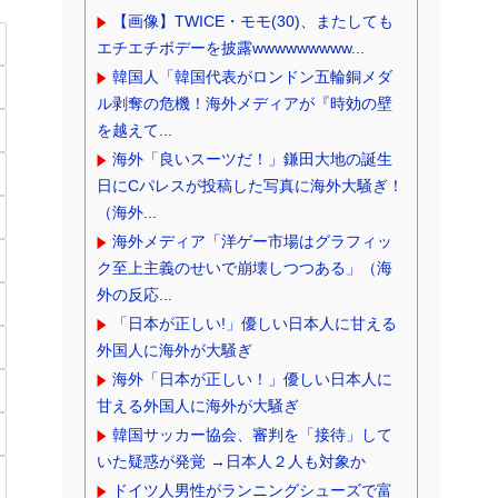
【画像】TWICE・モモ(30)、またしても
エチエチボデーを披露wwwwwwwww...
韓国人「韓国代表がロンドン五輪銅メダ
ル剥奪の危機！海外メディアが『時効の壁
を越えて...
海外「良いスーツだ！」鎌田大地の誕生
日にCパレスが投稿した写真に海外大騒ぎ！
（海外...
海外メディア「洋ゲー市場はグラフィッ
ク至上主義のせいで崩壊しつつある」（海
外の反応...
「日本が正しい!」優しい日本人に甘える
外国人に海外が大騒ぎ
海外「日本が正しい！」優しい日本人に
甘える外国人に海外が大騒ぎ
韓国サッカー協会、審判を「接待」して
いた疑惑が発覚 →日本人２人も対象か
ドイツ人男性がランニングシューズで富