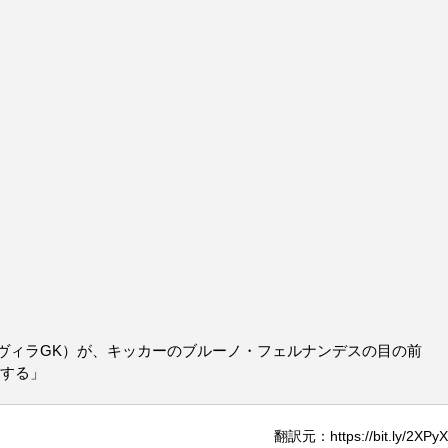
ヴィラGK）が、キッカーのブルーノ・フェルナンデスの目の前
求する」
翻訳元：https://bit.ly/2XPyXi