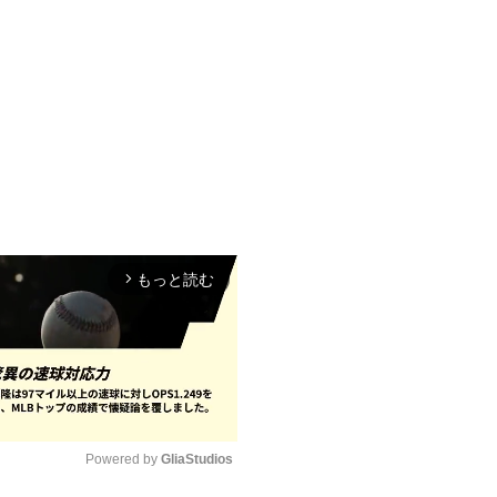
もっと読む
arrow_forward_ios
Powered by 
GliaStudios