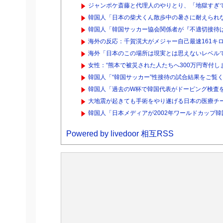
ジャンポケ斎藤と代理人のやりとり、「地獄すぎて
韓国人「日本の柴犬くん散歩中の暑さに耐えられ
韓国人「韓国サッカー協会関係者が『不適切接待は
海外の反応：千賀滉大がメジャー自己最速161キロ
海外「日本のこの場所は現実とは思えないレベルで
女性：“熊本で被災された人たちへ300万円寄付しました”
韓国人「“韓国サッカー”性接待の試合結果をご覧く
韓国人「過去のW杯で韓国代表がドーピング検査を
大地震が起きても手術をやり遂げる日本の医療チ
韓国人「日本メディアが2002年ワールドカップ韓
Powered by livedoor 相互RSS