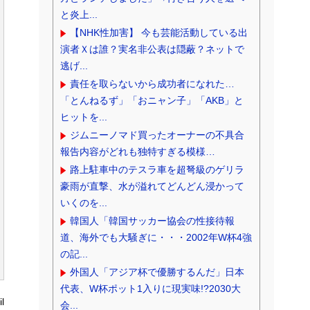
と炎上...
【NHK性加害】 今も芸能活動している出
演者Ｘは誰？実名非公表は隠蔽？ネットで
逃げ...
責任を取らないから成功者になれた…
「とんねるず」「おニャン子」「AKB」と
ヒットを...
ジムニーノマド買ったオーナーの不具合
報告内容がどれも独特すぎる模様…
路上駐車中のテスラ車を超弩級のゲリラ
豪雨が直撃、水が溢れてどんどん浸かって
いくのを...
韓国人「韓国サッカー協会の性接待報
道、海外でも大騒ぎに・・・2002年W杯4強
の記...
外国人「アジア杯で優勝するんだ」日本
代表、W杯ポット1入りに現実味!?2030大
l
会...