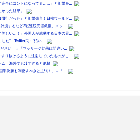
完全にコントになってる……」と衝撃を...
なかった結果」
慣行だった』と衝撃発言！日韓ワールド...
計測するなど2戦連続完璧救援、メッ...
美しい…！」外国人が感動する日本の景...
 Twitter民：“汚い...
ださい」→「マッサージ効果は間違い...
すり抜けるように注射していたものがこ...
ーム、海外でも凄すぎると絶賛
国準決勝も調査すべきと主張！」→「...