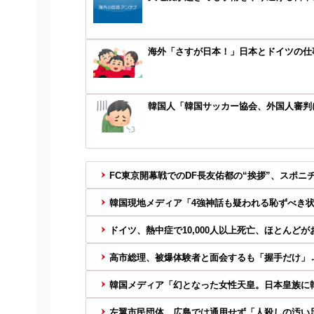
海外「さすが日本！」日本とドイツの仕
韓国人「韓国サッカー協会、外国人審判に“
FC東京開幕戦でのDF長友佑都の“挨拶”、スポニ
韓国現地メディア「4強神話も疑われる恥ずべき
ドイツ、熱中症で10,000人以上死亡、ほとんどが
高市総理、被爆体験者と面会するも「握手だけ」
韓国メディア「幻となった女性天皇。日本皇族に韓
左翼市民団体、広島では通用せず「人殺しの汚い足