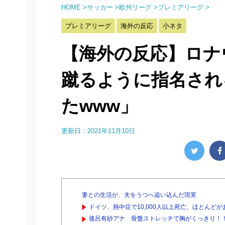
HOME
>
サッカー
>
欧州リーグ
>
プレミアリーグ
>
プレミアリーグ
海外の反応
小ネタ
【海外の反応】ロナ
蹴るように指名され
たwww」
更新日：
2021年11月10日
妻との生活が、夫をうつへ追い込んだ現実
ドイツ、熱中症で10,000人以上死亡、ほとんど
後呂有紗アナ 骨盤ストレッチで胸がくっきり！