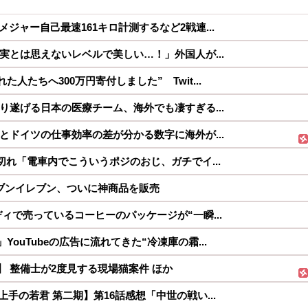
ジャー自己最速161キロ計測するなど2戦連...
実とは思えないレベルで美しい…！」外国人が...
人たちへ300万円寄付しました” Twit...
り遂げる日本の医療チーム、海外でも凄すぎる...
とドイツの仕事効率の差が分かる数字に海外が...
切れ「電車内でこういうポジのおじ、ガチでイ...
ブンイレブン、ついに神商品を販売
ィで売っているコーヒーのパッケージが“一瞬...
ouTubeの広告に流れてきた“冷凍庫の霜...
】 整備士が2度見する現場猫案件 ほか
手の若君 第二期】第16話感想「中世の戦い...