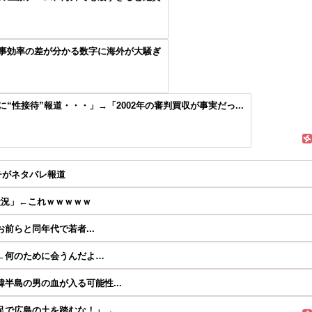
事効率の差が分かる数字に海外が大騒ぎ
性接待”報道・・・」→「2002年の審判買収が事実だっ...
チがネタバレ報道
状況」←これｗｗｗｗｗ
お前らと同年代で若者...
←何のために会うんだよ…
半島の男の血が入る可能性...
で広島の土を踏むな！」→...