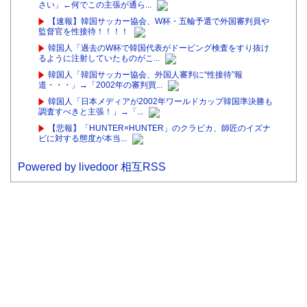
さい」←何でこの主張が通ら...
【速報】韓国サッカー協会、W杯・五輪予選で外国審判員や
監督官を性接待！！！！
韓国人「過去のW杯で韓国代表がドーピング検査をすり抜け
るように注射していたものがこ...
韓国人「韓国サッカー協会、外国人審判に“性接待”報
道・・・」→「2002年の審判買...
韓国人「日本メディアが2002年ワールドカップ韓国準決勝も
調査すべきと主張！」→「...
【悲報】「HUNTER×HUNTER」のクラピカ、師匠のイズナ
ビに対する態度が本当...
Powered by livedoor 相互RSS