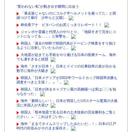
“変われない私”が動き出す瞬間に出会う
「暴走族じゃないのにコルク半ヘルメットを被ってた」と因
縁つけて暴行 少年らと父親(...
林佑香アナ ピタパンのお尻くっきりレポート！！
ジャンポケ斎藤と代理人のやりとり、「地獄すぎて完全にコ
ントになってる……」と衝撃を...
韓国人「過去のW杯で韓国代表がドーピング検査をすり抜け
るように注射していたものがこ...
大地震が起きても手術をやり遂げる日本の医療チーム、海外
でも凄すぎると絶賛
海外「さすが日本！」日本とドイツの仕事効率の差が分かる
数字に海外が大騒ぎ
韓国人「日本メディアが2002年ワールドカップ韓国準決勝も
調査すべきと主張！」→「...
韓国人「日本が誇るキャプテン翼の高橋陽一は実は〇〇を知
らなかった」
海外「素晴らしい！」日本が買収したUSスチール驚異の大復
活に米国人が大喜び
韓国人「熊本地震で見る日本の土木技術の完全勝利をご覧く
ださい」→「これはすごいわ」...
海外「まるでタイムスリップしたみたいだ…！」日本の江戸
時代の街並みがそのまま保存さ...