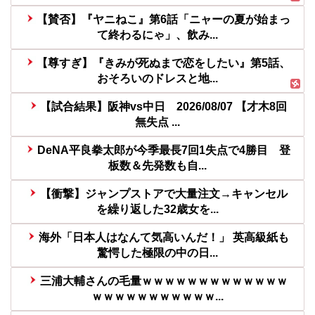
【賛否】『ヤニねこ』第6話「ニャーの夏が始まっ
て終わるにゃ」、飲み...
【尊すぎ】『きみが死ぬまで恋をしたい』第5話、
おそろいのドレスと地...
【試合結果】阪神vs中日 2026/08/07 【才木8回
無失点 ...
DeNA平良拳太郎が今季最長7回1失点で4勝目 登
板数＆先発数も自...
【衝撃】ジャンプストアで大量注文→キャンセル
を繰り返した32歳女を...
海外「日本人はなんて気高いんだ！」 英高級紙も
驚愕した極限の中の日...
三浦大輔さんの毛量ｗｗｗｗｗｗｗｗｗｗｗｗｗ
ｗｗｗｗｗｗｗｗｗｗｗ...