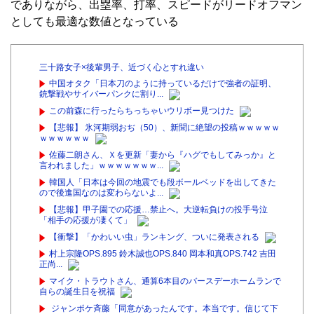
でありながら、出塁率、打率、スピードがリードオフマン
としても最適な数値となっている
三十路女子×後輩男子、近づく心とすれ違い
中国オタク「日本刀のように持っているだけで強者の証明、
銃撃戦やサイバーパンクに割り...
この前森に行ったらちっちゃいウリボー見つけた
【悲報】 氷河期弱おぢ（50）、新聞に絶望の投稿ｗｗｗｗｗ
ｗｗｗｗｗｗ
佐藤二朗さん、Ｘを更新「妻から『ハグでもしてみっか』と
言われました」ｗｗｗｗｗｗｗ...
韓国人「日本は今回の地震でも段ボールベッドを出してきた
ので後進国なのは変わらないよ...
【悲報】甲子園での応援…禁止へ。大逆転負けの投手号泣
「相手の応援が凄くて」
【衝撃】「かわいい虫」ランキング、ついに発表される
村上宗隆OPS.895 鈴木誠也OPS.840 岡本和真OPS.742 吉田
正尚...
マイク・トラウトさん、通算6本目のバースデーホームランで
自らの誕生日を祝福
ジャンポケ斉藤「同意があったんです。本当です。信じて下