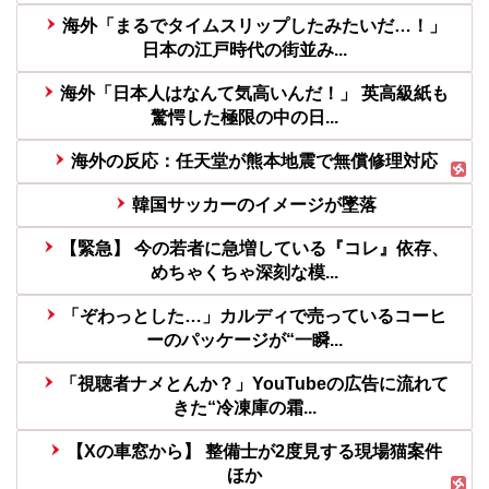
海外「まるでタイムスリップしたみたいだ…！」
日本の江戸時代の街並み...
海外「日本人はなんて気高いんだ！」 英高級紙も
驚愕した極限の中の日...
海外の反応：任天堂が熊本地震で無償修理対応
韓国サッカーのイメージが墜落
【緊急】 今の若者に急増している『コレ』依存、
めちゃくちゃ深刻な模...
「ぞわっとした…」カルディで売っているコーヒ
ーのパッケージが“一瞬...
「視聴者ナメとんか？」YouTubeの広告に流れて
きた“冷凍庫の霜...
【Xの車窓から】 整備士が2度見する現場猫案件
ほか