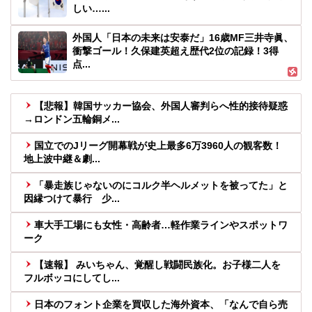
しい…...
外国人「日本の未来は安泰だ」16歳MF三井寺眞、
衝撃ゴール！久保建英超え歴代2位の記録！3得
点...
【悲報】韓国サッカー協会、外国人審判らへ性的接待疑惑
→ロンドン五輪銅メ...
国立でのJリーグ開幕戦が史上最多6万3960人の観客数！
地上波中継＆劇...
「暴走族じゃないのにコルク半ヘルメットを被ってた」と
因縁つけて暴行 少...
車大手工場にも女性・高齢者…軽作業ラインやスポットワ
ーク
【速報】 みいちゃん、覚醒し戦闘民族化。お子様二人を
フルボッコにしてし...
日本のフォント企業を買収した海外資本、「なんで自ら売