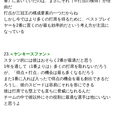
番）に置いていたのは、まさにそれ（※打点の獲得）が理
由だ
打点が三冠王の構成要素の一つだからね
しかし今ではより多くの打席を得るために、ベストプレイ
ヤーを2番に置くのが最も効率的だという考え方が主流に
なっている
23.
＜ヤンキースファン＞
スタッツ的には彼はおそらく2番が最適だと思う
1年を通して（1番よりは）多くの打席を取れないだろう
が、「得点＋打点」の機会は最も多くなるだろう
また1番に入れば入ったで得点の機会を最も創出できるだ
ろうし、彼のスピードは容易にそれを形にできる
彼は打席でも塁上でも直ちに脅威になれるんだ
チームの中で彼以外にその役割に最適な選手は他にいない
と思うよ