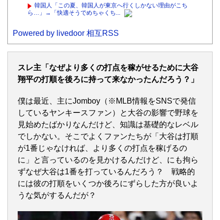
韓国人「この夏、韓国人が東京へ行くしかない理由がこち
ら…」→「快適そうでめちゃくち...
Powered by livedoor 相互RSS
スレ主「なぜより多くの打点を稼がせるために大谷
翔平の打順を後ろに持って来なかったんだろう？」
僕は最近、主にJomboy（※MLB情報をSNSで発信
しているヤンキースファン）と大谷の影響で野球を
見始めたばかりなんだけど、知識は基礎的なレベル
でしかない。そこでよくファンたちが「大谷は打順
が1番じゃなければ、より多くの打点を稼げるの
に」と言っているのを見かけるんだけど、にも拘ら
ずなぜ大谷は1番を打っているんだろう？ 戦略的
には彼の打順をいくつか後ろにずらした方が良いよ
うな気がするんだが？