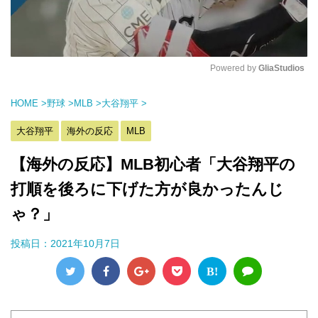
Powered by 
GliaStudios
M
HOME
>
野球
>
MLB
>
大谷翔平
>
u
t
大谷翔平
海外の反応
MLB
e
【海外の反応】MLB初心者「大谷翔平の
打順を後ろに下げた方が良かったんじ
ゃ？」
投稿日：
2021年10月7日
B!