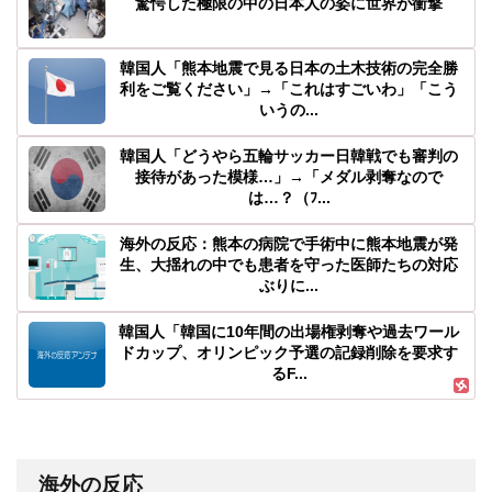
驚愕した極限の中の日本人の姿に世界が衝撃
韓国人「熊本地震で見る日本の土木技術の完全勝
利をご覧ください」→「これはすごいわ」「こう
いうの...
韓国人「どうやら五輪サッカー日韓戦でも審判の
接待があった模様…」→「メダル剥奪なので
は…？（ﾌ...
海外の反応：熊本の病院で手術中に熊本地震が発
生、大揺れの中でも患者を守った医師たちの対応
ぶりに...
韓国人「韓国に10年間の出場権剥奪や過去ワール
ドカップ、オリンピック予選の記録削除を要求す
るF...
海外の反応