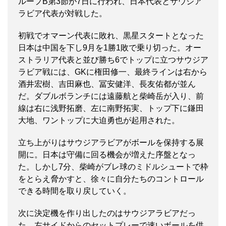
ループB第3節が7日に行われ、日本代表とサウジア
ラビア代表が対戦した。
初戦でオマーン代表に敗れ、黒星スタートとなった
日本は中国を下し9月を1勝1敗で乗り切った。オー
ストラリア代表と並び勝ち6でトップに立つサウジア
ラビア戦には、GKに権田修一、最終ラインは右から
酒井宏樹、吉田麻也、冨安健洋、長友佑都が並ん
だ。ダブルボランチには遠藤航と柴崎岳が入り、前
線は右に浅野拓磨、左に南野拓実、トップ下に鎌田
大地、ワントップに大迫勇也が起用された。
立ち上がりはサウジアラビアがボールを保持する展
開に。日本は守備に回る機会が増えた序盤となっ
た。しかし7分、柴崎がブレ球のミドルシュートで枠
をとらえ脅かすと、徐々に自分たちのコントロール
できる時間を取り戻していく。
次に決定機を作り出したのはサウジアラビアだっ
た。左サイドからのセットプレーで速いボールを供