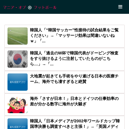
韓国人「“韓国サッカー”性接待の試合結果をご覧
ください」→「マッサージ効果は間違いないね
ｗ」「...
韓国人「過去のW杯で韓国代表がドーピング検査
をすり抜けるように注射していたものがこち
ら…」→「...
大地震が起きても手術をやり遂げる日本の医療チ
ーム、海外でも凄すぎると絶賛
海外「さすが日本！」日本とドイツの仕事効率の
差が分かる数字に海外が大騒ぎ
韓国人「日本メディアが2002年ワールドカップ韓
国準決勝も調査すべきと主張！」→「英国メディ