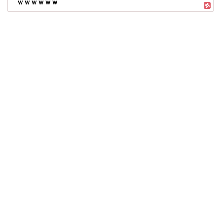
ｗｗｗｗｗｗ