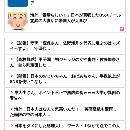
ア...
海外「素晴らしい！」日本が買収したUSスチール
驚異の大復活に米国人が大喜び
【悲報】守田「森保さん！佐野海舟を代表に選ぶのはマズ
イっすよ」→守田代...
【高校野球】甲子園 初ジャッジの女性審判・佐藤加奈さ
ん、自ら判定覆した...
【朗報】日本のおじいちゃん・おばあちゃん、半数以上が
SNSを使いこなし...
早大生さん、ポイント不正で無銭飲食ｗｗｗ大学が異例の
警告へ
海外「日本人はなんて気高いんだ！」 英高級紙も驚愕し
た極限の中の日本人...
日本をダメにした総理大臣、ワースト１位が同点でこの人