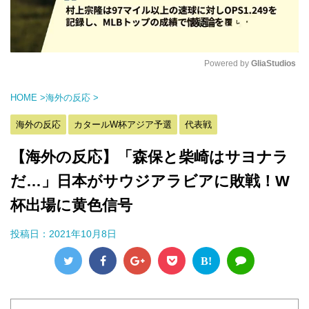
Powered by 
GliaStudios
M
HOME
>
海外の反応
>
u
t
海外の反応
カタールW杯アジア予選
代表戦
e
【海外の反応】「森保と柴崎はサヨナラ
だ…」日本がサウジアラビアに敗戦！W
杯出場に黄色信号
投稿日：
2021年10月8日
B!