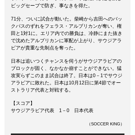
ビッグセーブで防ぎ、事なきを得た。
71分、ついに試合が動いた。柴崎から吉田へのバッ
クパスのずれをフェラス・アルブリカンが奪い、権
田と1対1に。エリア内での勝負は、冷静にまた抜き
で沈めたアルブリカンに軍配が上がり、サウジアラ
ビアが貴重な先制点を奪った。
日本は追いつくチャンスを伺うがサウジアラビアの
ブロックが固く、なかなか崩すことができない。猛
攻実らずこのまま試合は終了。日本は0－1でサウジ
アラビアに敗れた。日本は10月12日に第4節でオー
ストラリア代表と対戦する。
【スコア】
サウジアラビア代表 1－0 日本代表
（SOCCER KING）