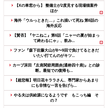
【Xの車窓から】 整備士が2度見する現場猫案件
ほか
海外「ウルっときた…」これ描いて死ね 第6話の
海外反応
【賛否】『ヤニねこ』第6話「ニャーの夏が始まっ
て終わるにゃ」、飲み...
ファン『森下佐藤大山が8〜9回で負けてるときだ
いたい打てんのがキツ...
カープ床田『左肩関節周囲炎(通称四十肩)』との診
断。最短での復帰も...
【超悲報】明日花キララさん、専門家からあまり
にも非情な一言を告げら...
やる夫は供給源になるようです もこっち編 そ
の７