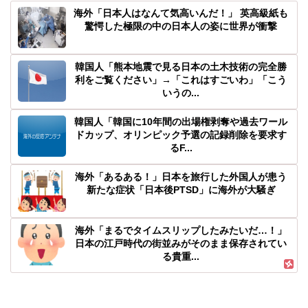
海外「日本人はなんて気高いんだ！」 英高級紙も
驚愕した極限の中の日本人の姿に世界が衝撃
韓国人「熊本地震で見る日本の土木技術の完全勝
利をご覧ください」→「これはすごいわ」「こう
いうの...
韓国人「韓国に10年間の出場権剥奪や過去ワール
ドカップ、オリンピック予選の記録削除を要求す
るF...
海外「あるある！」日本を旅行した外国人が患う
新たな症状「日本後PTSD」に海外が大騒ぎ
海外「まるでタイムスリップしたみたいだ…！」
日本の江戸時代の街並みがそのまま保存されてい
る貴重...