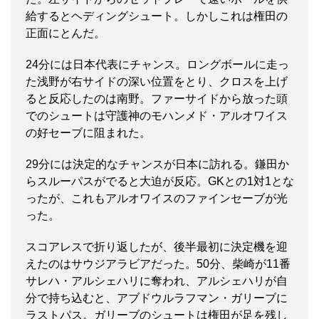
給するとヘディングシュート。しかしこれは権田の
正面にとんだ。
24分には日本代表にチャンス。ロングボールに走っ
た浅野が右サイドの深い位置をとり、クロスを上げ
ると反応したのは南野。ファーサイドから放った頭
でのシュートは守護神のモハンメド・アルオワイス
の好セーブに阻まれた。
29分には決定的なチャンスが日本に訪れる。鎌田か
らスルーパスがでると大迫が反応。GKとの1対1とな
ったが、これもアルオワイスのファインセーブが光
った。
スコアレスで折り返したが、後半最初に決定機を迎
えたのはサウジアラビアだった。50分、柴崎が11番
サレハ・アルシェハリに奪われ、アルシェハリが自
分で持ち込むと、アブドウルラフマン・ガリーブに
ラストパス。ガリーブのシュートは権田が足を残し