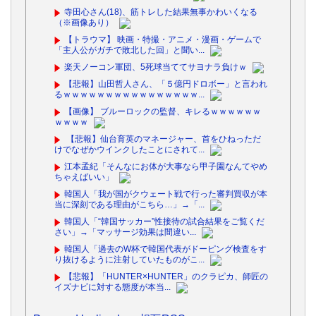
寺田心さん(18)、筋トレした結果無事かわいくなる
（※画像あり）
【トラウマ】 映画・特撮・アニメ・漫画・ゲームで
「主人公がガチで敗北した回」と聞い...
楽天ノーコン軍団、5死球当ててサヨナラ負けｗ
【悲報】山田哲人さん、「５億円ドロボー」と言われ
るｗｗｗｗｗｗｗｗｗｗｗｗｗｗｗｗ...
【画像】 ブルーロックの監督、キレるｗｗｗｗｗｗ
ｗｗｗｗ
【悲報】仙台育英のマネージャー、首をひねっただ
けでなぜかウインクしたことにされて...
江本孟紀「そんなにお体が大事なら甲子園なんてやめ
ちゃえばいい」
韓国人「我が国がクウェート戦で行った審判買収が本
当に深刻である理由がこちら…」→「...
韓国人「“韓国サッカー”性接待の試合結果をご覧くだ
さい」→「マッサージ効果は間違い...
韓国人「過去のW杯で韓国代表がドーピング検査をす
り抜けるように注射していたものがこ...
【悲報】「HUNTER×HUNTER」のクラピカ、師匠の
イズナビに対する態度が本当...