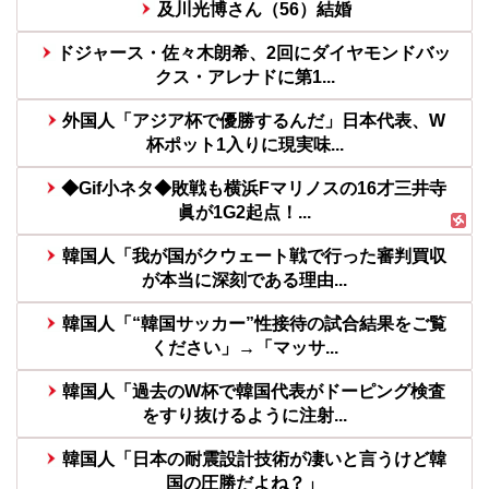
及川光博さん（56）結婚
ドジャース・佐々木朗希、2回にダイヤモンドバッ
クス・アレナドに第1...
外国人「アジア杯で優勝するんだ」日本代表、W
杯ポット1入りに現実味...
◆Gif小ネタ◆敗戦も横浜Fマリノスの16才三井寺
眞が1G2起点！...
韓国人「我が国がクウェート戦で行った審判買収
が本当に深刻である理由...
韓国人「“韓国サッカー”性接待の試合結果をご覧
ください」→「マッサ...
韓国人「過去のW杯で韓国代表がドーピング検査
をすり抜けるように注射...
韓国人「日本の耐震設計技術が凄いと言うけど韓
国の圧勝だよね？」