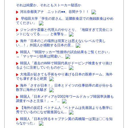
それは純愛か、それともストーカー疑惑か
河出奈都美アナ ニットの●●、谷間チラ！！
早稲田大学「学生の皆さん、近隣飲食店での無銭飲食はやめ
てください」
ジャンポケ斎藤と代理人のやりとり、「地獄すぎて完全にコ
ントになってる……」と衝撃を...
海外「日本のこの場所は現実とは思えないレベルで美し
い…！」外国人が感動する日本の景...
韓国人「“韓国サッカー”性接待の試合結果をご覧ください」
→「マッサージ効果は間違い...
韓国人「過去のW杯で韓国代表がドーピング検査をすり抜け
るように注射していたものがこ...
大地震が起きても手術をやり遂げる日本の医療チーム、海外
でも凄すぎると絶賛
海外「さすが日本！」日本とドイツの仕事効率の差が分かる
数字に海外が大騒ぎ
韓国人「日本メディアが2002年ワールドカップ韓国準決勝も
調査すべきと主張！」→「...
【海外の反応】ベトナム人「ベトナムは先進国よりも数学に
秀でているのになぜ後進国なん...
韓国人「日本が誇るキャプテン翼の高橋陽一は実は〇〇を知
らなかった」