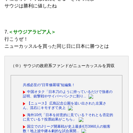
サウジは勝利に値したね
7.
＜サウジアラビア人＞
行こうぜ！
ニューカッスルを買った同じ日に日本に勝つとは
（※）サウジの政府系ファンドがニューカッスルを買収
共感必至の“日常修羅場”短編集！
中国オタク「日本刀のように持っているだけで強者の
証明、銃撃戦やサイバーパンクに割り...
【ニュース】 広島記念公園を追い出された左翼さ
ん、流石にキモすぎて炎上
海外10代「日本を好意的に見ている？それとも否定的
に見ている？投票結果がこちら」
国立でのJリーグ開幕戦が史上最多6万3960人の観客
数！地上波中継＆劇的な試合展開...