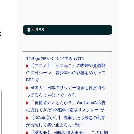
保
相互RSS
1420gの娘がくれた“生きる力”。
【アニメ】『ヤニねこ』の喫煙や覚醒剤
の注射シーン、青少年への影響をめぐって
BPOで...
韓国人「日本のサッカー協会も性接待や
ってるんじゃないですか?」
「視聴者ナメとんか？」YouTubeの広告
に流れてきた“冷凍庫の霜取りスプレー”が...
【Xの車窓から】 洗車したら最悪の刺青
が出現して笑い止まらん ほか
【櫻坂46】 日向坂46大田美月、この四期