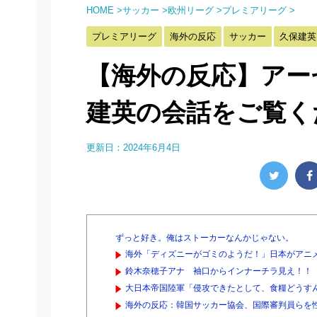
HOME
>
サッカー
>
欧州リーグ
>
プレミアリーグ
>
プレミアリーグ
海外の反応
サッカー
久保建英
【海外の反応】アー
建英の会話をご覧く
更新日：
2024年6月4日
ずっと好き。俺はストーカーなんかじゃない。
海外「ディズニーがゴミのようだ！」日本がアニメ化
鈴木奈穂子アナ 袖口からインナーチラ見え！！【
大日本帝国陸軍「侵攻できたとして、食糧どうす
海外の反応：韓国サッカー協会、国際審判員らを