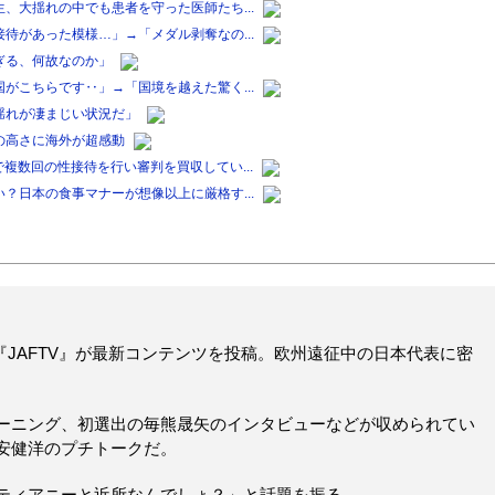
、大揺れの中でも患者を守った医師たち...
待があった模様…」→「メダル剥奪なの...
ぎる、何故なのか」
がこちらです‥」→「国境を越えた驚く...
揺れが凄まじい状況だ」
の高さに海外が超感動
複数回の性接待を行い審判を買収してい...
？日本の食事マナーが想像以上に厳格す...
ル『JAFTV』が最新コンテンツを投稿。欧州遠征中の日本代表に密
ーニング、初選出の毎熊晟矢のインタビューなどが収められてい
安健洋のプチトークだ。
ティアニーと近所なんでしょ？」と話題を振る。