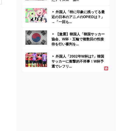
外国人「特に印象に残ってる最
近の日本のアニメのOP/EDは？」
→「一回も...
【激震】韓国人「韓国サッカー
協会、W杯・五輪で複数回の性接
待を行い審判を...
外国人「2002年W杯は?」韓国
サッカーに衝撃的不祥事！W杯予
選でレフリ...