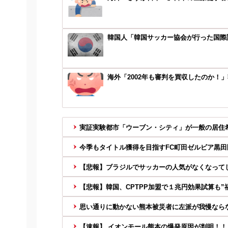
韓国人「韓国サッカー協会が行った国際試
海外「2002年も審判を買収したのか！
実証実験都市「ウーブン・シティ」が一般の居住希望
今季もタイトル獲得を目指すFC町田ゼルビア黒
【悲報】ブラジルでサッカーの人気がなくなって
【悲報】韓国、CPTPP加盟で１兆円効果試算も”福
思い通りに動かない熊本被災者に左派が我慢ならな
【速報】 イオンモール熊本の爆発原因が判明！！