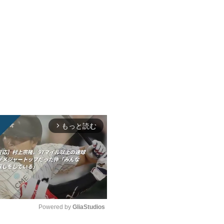
もっと読む
arrow_forward_ios
Powered by 
GliaStudios