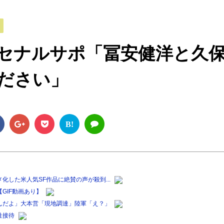
M
u
t
セナルサポ「冨安健洋と久
e
ださい」
B!
した米人気SF作品に絶賛の声が殺到...
GIF動画あり】
んだよ」大本営「現地調達」陸軍「え？」
性接待