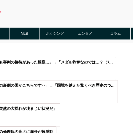
MLB
ボクシング
エンタメ
コラム
審判の接待があった模様…」→「メダル剥奪なのでは…？（ﾌ...
裏側の国がこちらです‥」→「国境を越えた驚くべき歴史のつ...
突然の大揺れが凄まじい状況だ」
の倫理観の高さに海外が超感動