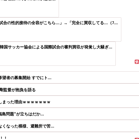
合の性的接待の全容がこちら…」→「完全に買収してる…（ﾌ...
」韓国サッカー協会による国際試合の審判買収が発覚し大騒ぎ...
者の募集開始 すでにト...
田剛監督が抱負を語る
しまった理由ｗｗｗｗｗｗｗ
島問題”が立ちはだか...
くなった模様、避難所で苦...
！！