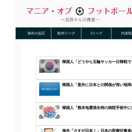
海外の反応
欧州リーグ
Jリーグ
代表戦
韓国人「どうやら五輪サッカー日韓戦でも
韓国人「意外に日本との関係が深い地球の
韓国人「熊本地震発生時の病院手術中に
海外「さすが日本！」日本の医療従事者