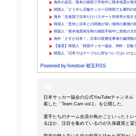
海外の反応：熊本の病院で手術中に熊本地震が発生
韓国人「どうやら五輪サッカー日韓戦でも審判の接
海外「先進国で日本だけパスポート所有率が低す
韓国人「意外に日本との関係が深い地球の裏側の国
韓国人「熊本地震発生時の病院手術中に突然の大
海外「さすが日本！」日本の医療従事者の倫理観
【激震】韓国人「韓国サッカー協会、W杯・五輪で
韓国人「日本ではテーブルに肘をついてはいけない
Powered by livedoor 相互RSS
日本サッカー協会の公式YouTubeチャンネ
着した「Team Cam vol.1」を公開した。
選手たちのチーム合流や鳥かごといったトレ
るほか、注目を集めているのが久保建英と冨
菅原由勢と共に久保の部屋を訪れた冨安が「