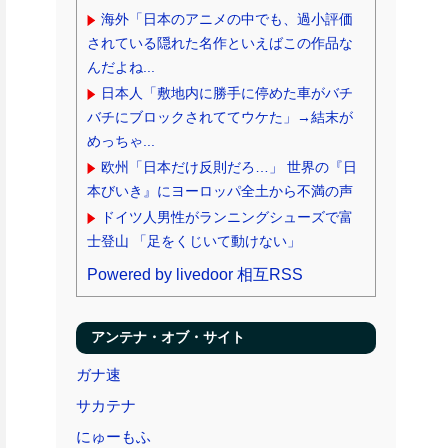
海外「日本のアニメの中でも、過小評価
されている隠れた名作といえばこの作品な
んだよね...
日本人「敷地内に勝手に停めた車がバチ
バチにブロックされててウケた」→結末が
めっちゃ...
欧州「日本だけ反則だろ…」 世界の『日
本びいき』にヨーロッパ全土から不満の声
ドイツ人男性がランニングシューズで富
士登山 「足をくじいて動けない」
Powered by livedoor 相互RSS
アンテナ・オブ・サイト
ガナ速
サカテナ
にゅーもふ