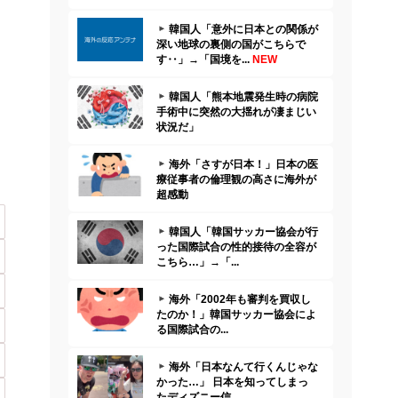
韓国人「意外に日本との関係が
深い地球の裏側の国がこちらで
す‥」→「国境を...
NEW
韓国人「熊本地震発生時の病院
手術中に突然の大揺れが凄まじい
状況だ」
海外「さすが日本！」日本の医
療従事者の倫理観の高さに海外が
超感動
韓国人「韓国サッカー協会が行
った国際試合の性的接待の全容が
こちら…」→「...
海外「2002年も審判を買収し
たのか！」韓国サッカー協会によ
る国際試合の...
海外「日本なんて行くんじゃな
かった…」 日本を知ってしまっ
たディズニー信...