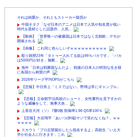
それは純愛か、それともストーカー疑惑か
中国オタク「なぜ日本のアニメは日本で人気や知名度が低い
時代を題材とした話題作、人気...
【動画】「世界唯一の被爆国は日本ではなく北朝鮮」デモが
開催される
【画像】 これ同じ色らしいぞｗｗｗｗｗｗｗｗｗｗ
彫り師歴23年「タトゥー入れてる奴は99％バカです」「バカ
は5000円が好き」無断...
海外「日本は戦勝国なんだよ」 戦後の日本人の特別な生き様
に各国から称賛の声
2026年リーグ平均OPSがこちら
【悲報】中日井上「ミスではない。野球は常にギャンブル」
【悲報】立命館宇治高校のショート、女性審判を見下すかの
ような威嚇をして、無事大炎...
上茶谷大河（ソ） 7勝0敗 防御率1.96 QS率100％
【悲報】大谷翔平「あいつ(井端)マジで笑わなくね？」ｗｗ
ｗｗｗｗ
スカウト「プロ志望届出したら指名するよ」高校生「いえ大
学か社会人に行きます」これ