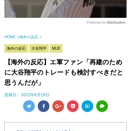
Powered by 
GliaStudios
M
HOME
>
海外の反応
>
u
t
海外の反応
大谷翔平
MLB
e
【海外の反応】エ軍ファン「再建のため
に大谷翔平のトレードも検討すべきだと
思うんだが」
投稿日：
2022年6月19日
B!