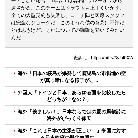
ードしない場合、5年以上は容易にプレーオフから
遠ざかる。このチームはドラフトも上手くいかず、
全ての大型契約も失敗し、コーチ陣と医療スタッフ
は完全なジョークだ。このような僕の意見は不評だ
とは思うけど、それについての議論を聞いてみたい
んだ。
翻訳元：https://bit.ly/3y240XW
海外「日本の桜島が爆発して鹿児島の市街地の空
が真っ暗になる様子がこ...
外国人「ドイツと日本、あらゆる面を比較したら
どっちが上なの？」
海外「羨ましい！」日本ならではの夏の風物詩に
海外がびっくり仰天
海外「これは日本の主張が正しい…」米国に対す
る日本政府の懸念表明に...