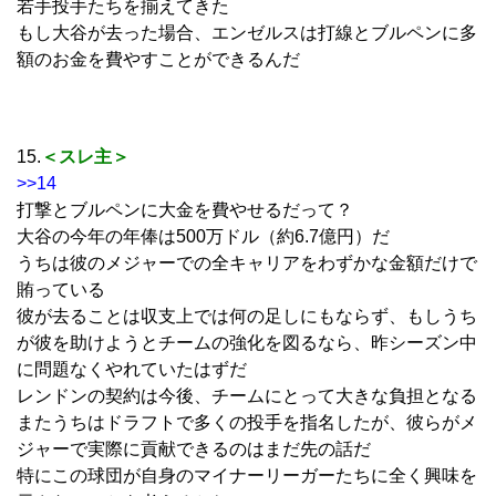
若手投手たちを揃えてきた
もし大谷が去った場合、エンゼルスは打線とブルペンに多
額のお金を費やすことができるんだ
15.
＜スレ主＞
>>14
打撃とブルペンに大金を費やせるだって？
大谷の今年の年俸は500万ドル（約6.7億円）だ
うちは彼のメジャーでの全キャリアをわずかな金額だけで
賄っている
彼が去ることは収支上では何の足しにもならず、もしうち
が彼を助けようとチームの強化を図るなら、昨シーズン中
に問題なくやれていたはずだ
レンドンの契約は今後、チームにとって大きな負担となる
またうちはドラフトで多くの投手を指名したが、彼らがメ
ジャーで実際に貢献できるのはまだ先の話だ
特にこの球団が自身のマイナーリーガーたちに全く興味を