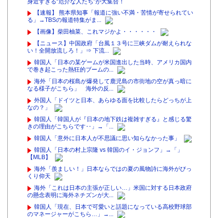
身近すぎる“厄介な人たち”が大集合！
【速報】 熊本県知事「報道に強い不満・苦情が寄せられてい
る」→TBSの報道特集がま...
【画像】柴田柚菜、これマジかよ・・・・・・
【ニュース】中国政府「台風１３号に三峡ダムが耐えられな
い！全開放流しろ！」⇒ 下流...
韓国人「日本の某ゲームが米国進出した当時、アメリカ国内
で巻き起こった熱狂的ブームの...
海外「日本の桜島が爆発して鹿児島の市街地の空が真っ暗に
なる様子がこちら」 海外の反...
外国人「ドイツと日本、あらゆる面を比較したらどっちが上
なの？」
韓国人「韓国人が『日本の地下鉄は複雑すぎる』と感じる驚
きの理由がこちらです‥」→「...
韓国人「意外に日本人が不思議に思い知らなかった事」
韓国人「日本の村上宗隆 vs 韓国のイ・ジョンフ」→「」
【MLB】
海外「羨ましい！」日本ならではの夏の風物詩に海外がびっ
くり仰天
海外「これは日本の主張が正しい…」米国に対する日本政府
の懸念表明に海外ネチズンが大...
韓国人「現在、日本で可愛いと話題になっている高校野球部
のマネージャーがこちら…」→...