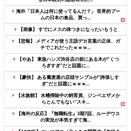
海外「日本人は何に使ってるんだ？」 世界的ブー
ムの日本の食品、買っ...
【画像】 すでにメスの体つきになったいもうと
【悲報】 メディアが使う主語デカ言葉の正体、ガ
チでこれだったｗｗｗ...
【やあ】 東急ハンズ渋谷店の前にある木が“くつ
ろぎすぎ”だと話題に...
【豪快】 ある蕎麦屋の店頭サンプルが“誇張しす
ぎ”だと話題にｗｗｗ...
【水族館】 水槽掃除中の飼育員、ジンベエザメか
らとんでもない“スキ...
【海外の反応】『無職転生』3期7話、ルーデウス
の実況が本気すぎて海...