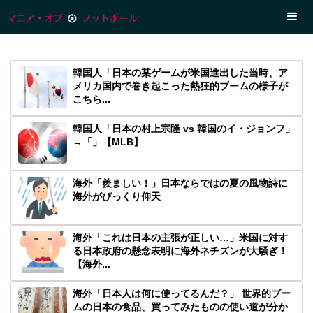
韓国人「日本の某ゲームが米国進出した当時、ア
メリカ国内で巻き起こった熱狂的ブームの様子が
こちら...
韓国人「日本の村上宗隆 vs 韓国のイ・ジョンフ」
→「」【MLB】
海外「羨ましい！」日本ならではの夏の風物詩に
海外がびっくり仰天
海外「これは日本の主張が正しい…」米国に対す
る日本政府の懸念表明に海外ネチズンが大騒ぎ！
【海外...
海外「日本人は何に使ってるんだ？」 世界的ブー
ムの日本の食品、買ってみたものの使い道が分か