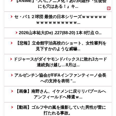
【ANIME】ついにアニメ化！あの問題作『生徒会
にも穴はある！』キ...
セ・パ１２球団 最後の日本シリーズｗｗｗｗｗｗ
ｗｗｗｗｗｗｗｗｗｗ...
2026山本祐大(De) .227(88-20) 1本 8打点 O...
【悲報】立命館宇治高校のショート、女性審判を
見下すかのような威嚇...
ドジャースがダイヤモンドバックスに敗れ3カード
連続負け越し…8月は...
アルゼンチン協会がFIFAインファンティーノ会長
への支持を表明 “...
【画像】南野さん、イケメンに戻りリバプールへ
アンフィールドへ帰還ｗ...
【動画】ゴルフ中の嵐を撮影していた男性が雷に
打たれる事故。