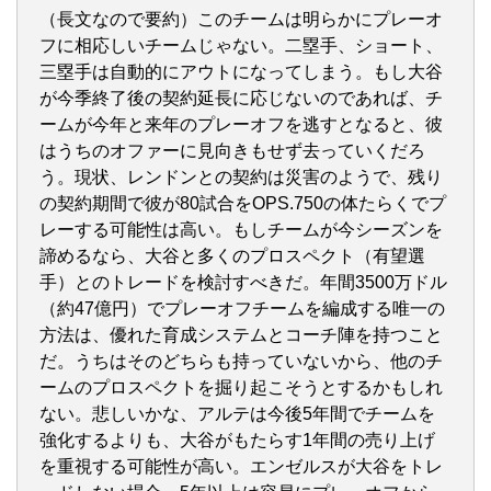
（長文なので要約）このチームは明らかにプレーオ
フに相応しいチームじゃない。二塁手、ショート、
三塁手は自動的にアウトになってしまう。もし大谷
が今季終了後の契約延長に応じないのであれば、チ
ームが今年と来年のプレーオフを逃すとなると、彼
はうちのオファーに見向きもせず去っていくだろ
う。現状、レンドンとの契約は災害のようで、残り
の契約期間で彼が80試合をOPS.750の体たらくでプ
レーする可能性は高い。もしチームが今シーズンを
諦めるなら、大谷と多くのプロスペクト（有望選
手）とのトレードを検討すべきだ。年間3500万ドル
（約47億円）でプレーオフチームを編成する唯一の
方法は、優れた育成システムとコーチ陣を持つこと
だ。うちはそのどちらも持っていないから、他のチ
ームのプロスペクトを掘り起こそうとするかもしれ
ない。悲しいかな、アルテは今後5年間でチームを
強化するよりも、大谷がもたらす1年間の売り上げ
を重視する可能性が高い。エンゼルスが大谷をトレ