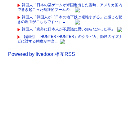
韓国人「日本の某ゲームが米国進出した当時、アメリカ国内
で巻き起こった熱狂的ブームの...
韓国人「韓国人が『日本の地下鉄は複雑すぎる』と感じる驚
きの理由がこちらです‥」→「...
韓国人「意外に日本人が不思議に思い知らなかった事」
【悲報】「HUNTER×HUNTER」のクラピカ、師匠のイズナ
ビに対する態度が本当...
Powered by livedoor 相互RSS