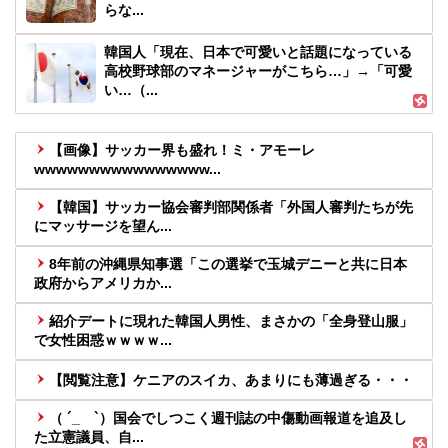
らな...
韓国人「現在、日本で可愛いと話題になっている
高校野球部のマネージャーがこちら…」→「可愛
い…（...
【画像】サッカー界も盛れ！ミ・アモーレ
wwwwwwwwwwwwwwww...
【韓国】サッカー協会審判部関係者「外国人審判たちが先
にマッサージを望ん...
8年前の沖縄県知事選「この選挙で玉城デニーと共に日本
政府からアメリカか...
紹介デートに現れた韓国人男性、まさかの「全身登山服」
で女性困惑ｗｗｗｗ...
【閲覧注意】ケニアのスイカ、あまりにも薄過ぎる・・・
（ ´_ゝ`）国会でしつこく週刊誌の中傷動画報道を追及し
た立憲議員、自...