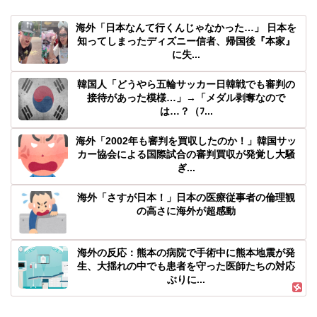
海外「日本なんて行くんじゃなかった…」 日本を
知ってしまったディズニー信者、帰国後『本家』
に失...
韓国人「どうやら五輪サッカー日韓戦でも審判の
接待があった模様…」→「メダル剥奪なので
は…？（ﾌ...
海外「2002年も審判を買収したのか！」韓国サッ
カー協会による国際試合の審判買収が発覚し大騒
ぎ...
海外「さすが日本！」日本の医療従事者の倫理観
の高さに海外が超感動
海外の反応：熊本の病院で手術中に熊本地震が発
生、大揺れの中でも患者を守った医師たちの対応
ぶりに...