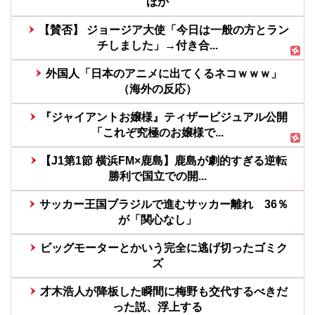
ほか
【賛否】 ジョージア大使「今日は一般の方とラン
チしました」→付き合...
外国人「日本のアニメに出てくるネコｗｗｗ」
（海外の反応）
『ジャイアントお嬢様』ティザービジュアル公開
「これぞ究極のお嬢様で...
【J1第1節 横浜FM×鹿島】鹿島が劇的すぎる逆転
勝利で国立での開...
サッカー王国ブラジルで進むサッカー離れ 36％
が「関心なし」
ビッグモーターとかいう完全に逃げ切ったゴミク
ズ
才木浩人が降板した瞬間に梅野も交代するべきだ
った説、浮上する