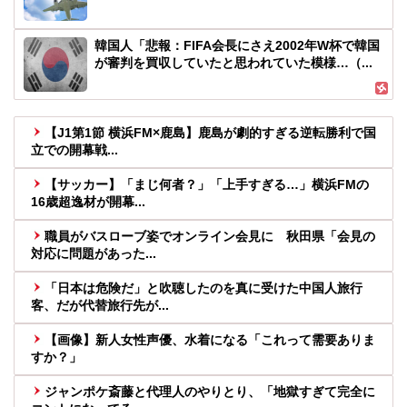
韓国人「悲報：FIFA会長にさえ2002年W杯で韓国
が審判を買収していたと思われていた模様…（...
【J1第1節 横浜FM×鹿島】鹿島が劇的すぎる逆転勝利で国
立での開幕戦...
【サッカー】「まじ何者？」「上手すぎる…」横浜FMの
16歳超逸材が開幕...
職員がバスローブ姿でオンライン会見に 秋田県「会見の
対応に問題があった...
「日本は危険だ」と吹聴したのを真に受けた中国人旅行
客、だが代替旅行先が...
【画像】新人女性声優、水着になる「これって需要ありま
すか？」
ジャンポケ斎藤と代理人のやりとり、「地獄すぎて完全に