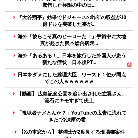
驚愕した極限の中の日...
『大谷翔平』効果でドジャースの昨年の収益が10
億ドルを突破した事が...
海外「彼らこそ真のヒーローだ！」手術中に大地
震が起きた熊本総合病院...
海外「あるある！」日本を旅行した外国人が患う
新たな症状「日本後PT...
日本をダメにした総理大臣、ワースト１位が同点
でこの人ｗｗｗｗｗｗ
【動画】 広島記念公園を追い出された左翼さん、
流石にキモすぎて炎上
「視聴者ナメとんか？」YouTubeの広告に流れて
きた“冷凍庫の霜...
【Xの車窓から】 整備士が2度見する現場猫案件