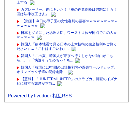
上する
カズレーザー、遂にキレた！「車の任意保険は強制にしろ！
国は法律改正せよ」
【動画】今日の甲子園の女性審判の誤審ｗｗｗｗｗｗｗｗｗ
ｗｗｗｗｗｗ
日本をダメにした総理大臣、ワースト１位が同点でこの人ｗ
ｗｗｗｗｗ
韓国人「熊本地震で見る日本の土木技術の完全勝利をご覧く
ださい」→「これはすごいわ」...
韓国人「この夏、韓国人が東京へ行くしかない理由がこち
ら…」→「快適そうでめちゃくち...
韓国人「韓国に10年間の出場権剥奪や過去ワールドカップ、
オリンピック予選の記録削除...
【悲報】「HUNTER×HUNTER」のクラピカ、師匠のイズナ
ビに対する態度が本当...
Powered by livedoor 相互RSS