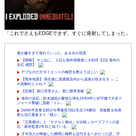
「これでさえもEDGEできず、すぐに発射してしまった」
妻が嫌すぎて壊れていった、ある夫の現実
【朗報】 ヤニねこ、２話も海外視聴者に大好評【2話 海外の
反応 感想】
デブなのだがダイエットの極意を教えてほしい
【熊本地震】 発生後に居酒屋店内から温泉が吹き出す ← こ
れ前触れじゃね？
【悲報】 坂口杏里さん、更に限界突破
海外の反応：鈴木誠也が豪快な弾丸19号HRと好守備で大谷ド
ジャース撃破に貢献「トレ...
DeNA平良拳太郎が今季最長7回1失点で4勝目 登板数＆先発
数も自己最多タイ「残り...
『広島燃ゆ』と『ヤクルト燃ゆ』を比較←カープファンの反
応「新井監督2年目と似ている...
才木浩人が降板した瞬間に梅野も交代するべきだった説、浮