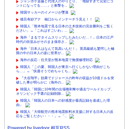
ジャンポケ斎藤と代理人のやりとり、「地獄すぎて完全にコ
ントになってる……」と衝撃を...
韓国サッカーのイメージが墜落
後呂有紗アナ 袖口からインナーチラ見え！！
韓国人「熊本地震で見る日本の土木技術の完全勝利をご覧く
ださい」→「これはすごいわ」...
海外「まるでタイムスリップしたみたいだ…！」日本の江戸
時代の街並みがそのまま保存さ...
海外「日本人はなんて気高いんだ！」 英高級紙も驚愕した極
限の中の日本人の姿に世界が...
海外の反応：任天堂が熊本地震で無償修理対応
韓国人「この夏、韓国人が東京へ行くしかない理由がこち
ら…」→「快適そうでめちゃくち...
『大谷翔平』効果でドジャースの昨年の収益が10億ドルを突
破した事が明らかに（海外の...
韓国人「韓国に10年間の出場権剥奪や過去ワールドカップ、
オリンピック予選の記録削除...
韓国人「韓国人の日本への好感度が最高記録を達成した理
由」
韓国人「大韓航空の熊本地震飲料水支援に対する日本人の反
応をご覧ください・・・」→「...
Powered by livedoor 相互RSS