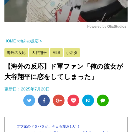
Powered by 
GliaStudios
M
HOME
>
海外の反応
>
u
t
海外の反応
大谷翔平
MLB
小ネタ
e
【海外の反応】ド軍ファン「俺の彼女が
大谷翔平に恋をしてしまった」
更新日：
2025年7月20日
B!
ブブ家のドタバタが、今日も愛おしい！