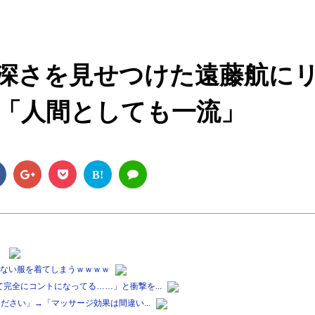
M
u
t
深さを見せつけた遠藤航に
e
「人間としても一流」
B!
！
もない服を着てしまうｗｗｗｗ
完全にコントになってる……」と衝撃を...
ださい」→「マッサージ効果は間違い...