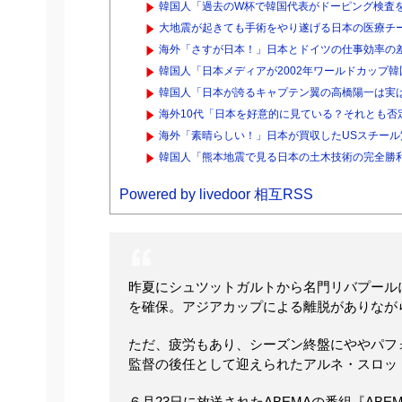
韓国人「過去のW杯で韓国代表がドーピング検査を
大地震が起きても手術をやり遂げる日本の医療チ
海外「さすが日本！」日本とドイツの仕事効率の
韓国人「日本メディアが2002年ワールドカップ韓
韓国人「日本が誇るキャプテン翼の高橋陽一は実
海外10代「日本を好意的に見ている？それとも否
海外「素晴らしい！」日本が買収したUSスチー
韓国人「熊本地震で見る日本の土木技術の完全勝利
Powered by livedoor 相互RSS
昨夏にシュツットガルトから名門リバプール
を確保。アジアカップによる離脱がありなが
ただ、疲労もあり、シーズン終盤にややパフ
監督の後任として迎えられたアルネ・スロッ
６月23日に放送されたABEMAの番組『AB