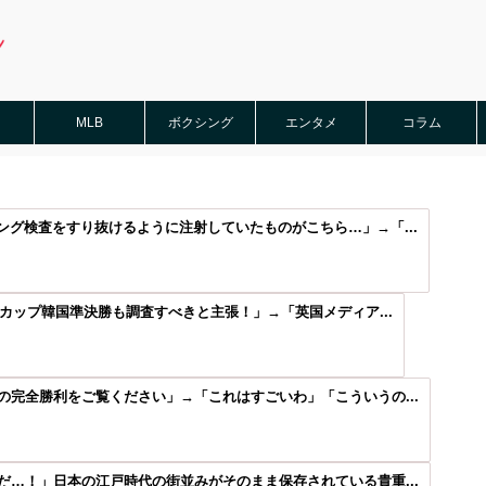
MLB
ボクシング
エンタメ
コラム
グ検査をすり抜けるように注射していたものがこちら…」→「...
ドカップ韓国準決勝も調査すべきと主張！」→「英国メディア...
完全勝利をご覧ください」→「これはすごいわ」「こういうの...
…！」日本の江戸時代の街並みがそのまま保存されている貴重...