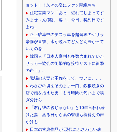
ョット！！久々の姿にファン悶絶ｗｗ
住宅営業マン「あっ、遅れてしまってす
みませ～ん(笑)」 客「…今日、契約日です
よね...
路上駐車中のテスラ車を超弩級のゲリラ
豪雨が直撃、水が溢れてどんどん浸かって
いくのを...
韓国人「日本人審判も多数含まれていた
サッカー協会の衝撃的な接待リストに衝撃
の声！」...
職場の人妻と不倫をして、ついに、、、
わさびの塊をそのまま一口、鉄板焼きの
店で頭を抱えた男「もう時間の匂いまで嗅
ぎ分けら...
「君は彼の親じゃない」と10年言われ続
けた妻、ある日から薬の管理も着替えの声
かけも...
日本の古典作品が”現代にふさわしい表