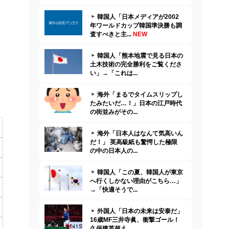
韓国人「日本メディアが2002
年ワールドカップ韓国準決勝も調
査すべきと主...
NEW
韓国人「熊本地震で見る日本の
土木技術の完全勝利をご覧くださ
い」→「これは...
海外「まるでタイムスリップし
たみたいだ…！」日本の江戸時代
の街並みがその...
海外「日本人はなんて気高いん
だ！」 英高級紙も驚愕した極限
の中の日本人の...
韓国人「この夏、韓国人が東京
へ行くしかない理由がこちら…」
→「快適そうで...
外国人「日本の未来は安泰だ」
16歳MF三井寺眞、衝撃ゴール！
久保建英超え...