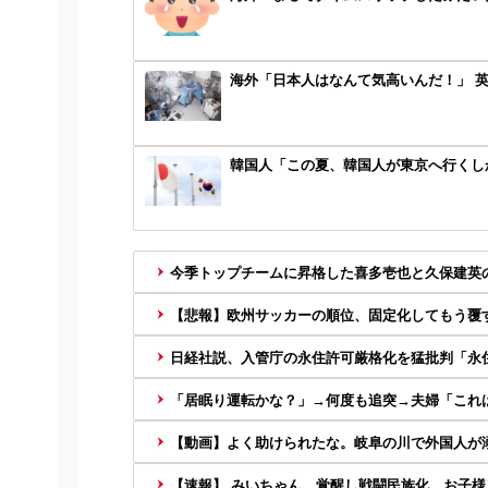
海外「日本人はなんて気高いんだ！」 
韓国人「この夏、韓国人が東京へ行くしか
今季トップチームに昇格した喜多壱也と久保建英
【悲報】欧州サッカーの順位、固定化してもう覆
日経社説、入管庁の永住許可厳格化を猛批判「永住
「居眠り運転かな？」→何度も追突→夫婦「これ
【動画】よく助けられたな。岐阜の川で外国人が
【速報】 みいちゃん、覚醒し戦闘民族化。お子様二