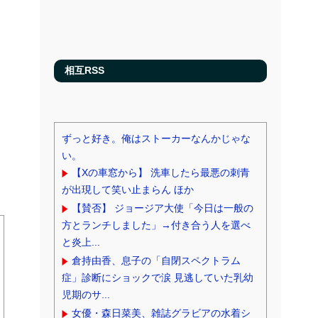
リ
相互RSS
ずっと好き。俺はストーカーなんかじゃな
い。
【Xの車窓から】 洗車したら最悪の刺青
が出現して笑い止まらん ほか
【賛否】 ジョージア大使「今日は一般の
方とランチしました」→付き合う人を選べ
と炎上...
倉持由香、息子の「自閉スペクトラム
症」診断にショックで涙 見逃していた乳幼
児期のサ...
女優・森日菜美、雑誌グラビアの水着シ