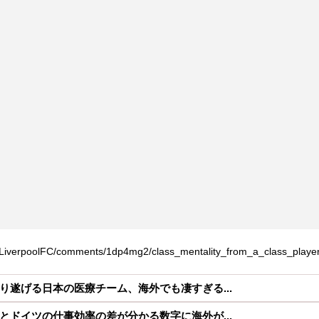
iverpoolFC/comments/1dp4mg2/class_mentality_from_a_class_player
り遂げる日本の医療チーム、海外でも凄すぎる...
とドイツの仕事効率の差が分かる数字に海外が...