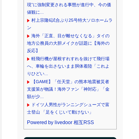
現”に強制変更される事態が進行中、今の価
値観に...
村上宗隆6試合ぶり25号特大ソロホームラ
ン
海外「正直、目が離せなくなる」タイの
地方公務員の大胆メイクが話題に【海外の
反応】
軽飛行機が屋根すれすれを抜けて飛行場
へ、車輪を出さないまま胴体着陸「これよ
りひどい...
【GAME】「任天堂」の熊本地震被災者
支援策が物議！海外ファン「神対応」「金
額が少...
ドイツ人男性がランニングシューズで富
士登山 「足をくじいて動けない」
Powered by livedoor 相互RSS