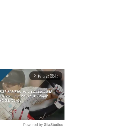
もっと読む
arrow_forward_ios
Powered by 
GliaStudios