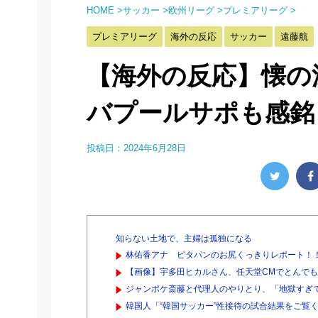
HOME
>
サッカー
>
欧州リーグ
>
プレミアリーグ
>
プレミアリーグ
海外の反応
サッカー
遠藤航
【海外の反応】懐の
バプールサポも感銘
投稿日：
2024年6月28日
知らない土地で、主婦は孤独になる
林佑香アナ ピタパンのお尻くっきりレポート！
【画像】宇多田ヒカルさん、任天堂CMでとんで
ジャンポケ斎藤と代理人のやりとり、「地獄すぎて
韓国人「“韓国サッカー”性接待の試合結果をご覧く