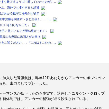
すり抜けるように注射していたものがこ...
ーム、海外でも凄すぎると絶賛
差が分かる数字に海外が大騒ぎ
国準決勝も調査すべきと主張！」→「...
は〇〇を知らなかった」
定的に見ている？投票結果がこちら」
ル驚異の大復活に米国人が大喜び
をご覧ください」→「これはすごいわ」...
に加入した遠藤航は、昨年12月あたりからアンカーのポジション
らも、主力としてプレーした。
ォーマンスが低下したのも事実で、退任したユルゲン・クロップ
ト新体制では、アンカーの補強が取り沙汰されている。
EMA スポーツタイム』に出演した遠藤は、同じポジションの補強