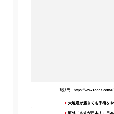
翻訳元：https://www.reddit.com/r/L
大地震が起きても手術をや
海外「さすが日本！」日本