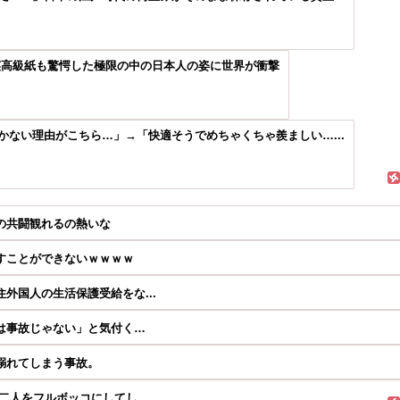
英高級紙も驚愕した極限の中の日本人の姿に世界が衝撃
ない理由がこちら…」→「快適そうでめちゃくちゃ羨ましい…...
の共闘観れるの熱いな
すことができないｗｗｗｗ
外国人の生活保護受給をな...
は事故じゃない」と気付く…
溺れてしまう事故。
人をフルボッコにしてし...