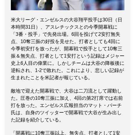
米大リーグ・エンゼルスの大谷翔平投手は30日（日
本時間31日）、アスレチックスとの今季開幕戦に
「3番・投手」で先発出場。6回を投げて2安打無失
点、10奪三振の好投を見せた。打者としても4回に
今季初安打を放ったが、開幕戦で投手として10奪三
振＆無失点、打者として1安打という記録はメジャー
史上6人目の偉業に。しかしチームは大谷の降板後に
逆転され、1-2で敗れた。これにより、悲しい記録が
生まれたことを米記者が報じている。
敵地で迎えた開幕戦で、大谷は二刀流として躍動し
た。圧巻の10奪三振に加え、4回の第2打席では右前
打を放った。エンゼルス広報担当のマット・バーチ
氏は、自身のツイッターで開幕戦で大谷が生み出し
た記録を紹介している。
「開幕戦に10奪三振以上、無失点、打者として1安