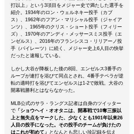
打以上」という3項目をメジャー史で満たした選手を
紹介。1934年のロン・ウェルネキー投手（カブ
ス）、1962年のフアン・マリシャル投手（ジャイア
ンツ）、1965年のクリス・ショート投手（フィリー
ズ）、1970年のアンディ・メッサースミス投手（エ
ンゼルス）、2016年のフランシスコ・リリアーノ投
手（パイレーツ）に続く、メジャー史上6人目の快挙
だったと速報している。
しかし大谷が降板した後の8回、エンゼルス3番手の
ループが連打を浴びて同点とされ、4番手テペラが逆
転の適時打を浴びてエンゼルスは1-2で敗戦。大谷の
開幕戦勝利とはならなかった。
MLB公式のサラ・ラングス記者は自身のツイッター
で
「ショウヘイ・オオタニは、開幕戦で10奪三振以
上と無失点をマークした、少なくとも1901年以来26
人目の投手になった。その投手のチームが負けたの
はこれが初めて」
となんとも悲しい珍記録を伝え