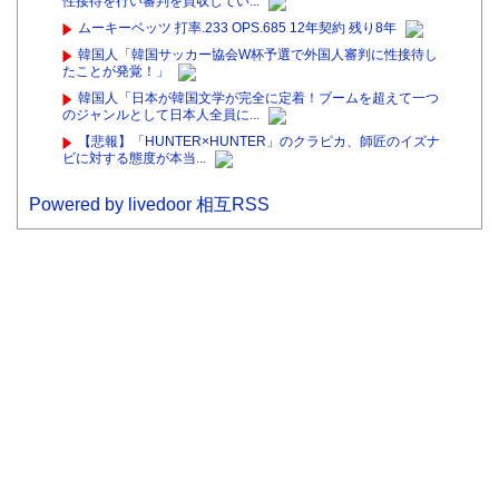
性接待を行い審判を買収してい...
ムーキーベッツ 打率.233 OPS.685 12年契約 残り8年
韓国人「韓国サッカー協会W杯予選で外国人審判に性接待し
たことが発覚！」
韓国人「日本が韓国文学が完全に定着！ブームを超えて一つ
のジャンルとして日本人全員に...
【悲報】「HUNTER×HUNTER」のクラピカ、師匠のイズナ
ビに対する態度が本当...
Powered by livedoor 相互RSS