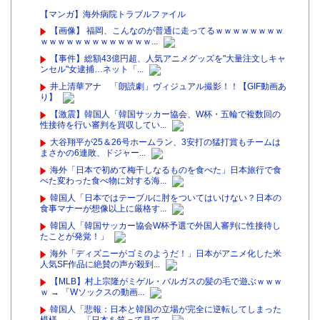
【マンガ】海外病院トラブルファイル
【画像】 福岡、こんなのが普通に走ってるｗｗｗｗｗｗｗｗ
ｗｗｗｗｗｗｗｗｗｗｗｗｗ...
【事件】総額43億円超、人気アニメグッズを"大量注文しキャ
ンセル"女逮捕…ネット「...
井上清華アナ 「朗読劇」ヴィジュアル撮影！！【GIF動画あ
り】
【激震】韓国人「韓国サッカー協会、W杯・五輪で複数回の
性接待を行い審判を買収してい...
大谷翔平が25＆26号ホームラン、3安打の猛打賞もチームは
まさかの6連敗、ドジャー...
海外「日本で初めて梅干しなるものを食べた」日本旅行で食
べた変わった食べ物に対する海...
韓国人「日本ではテーブルに肘をついてはいけない？日本の
食事マナーが想像以上に厳格す...
韓国人「韓国サッカー協会W杯予選で外国人審判に性接待し
たことが発覚！」
海外「ディズニーがゴミのようだ！」日本がアニメ化した米
人気SF作品に絶賛の声が殺到...
【MLB】村上宗隆がミゲル・バルガスの髪の毛で遊ぶｗｗｗ
ｗ → 「Wソックスの動画...
韓国人「悲報：日本と韓国の立場が完全に逆転してしまった