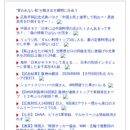
“変われない私”が動き出す瞬間に出会う
広島平和記念式典パヨク「中国人民と連帯して戦おー！悪政
高市を打倒するぞー！」
中国オタク「日本には中国料理の店がたくさんあるって本
当？」「偽の情報ではないが完全...
リュウジ氏「ダルい料理トップ10に入る」夏の定番料理は冷
やし中華 「あり得ないほど...
【私はあなたの味方】 交際歴ゼロの同級生宅に唐揚げや文庫
本を20回以上届けた24歳...
海外「日本がキラキラして見える…」 日本の街頭インタビュ
ーに登場した女子高生4人組...
【試合結果】阪神vs横浜 2026/08/06 【大竹6回3失点 ガル
シア2安打3...
ショートスリーパーの堀さん、4時間寝てた事がバレる
【DeNA対阪神16回戦】阪神が連敗ストップで単独首位キー
プ １２年ぶりの初回７得...
【広島対巨人14回戦】巨人、8回表2アウト一塁から泉口のタ
イムリーツーベースで1点...
【公示】 DeNA、ビドが1軍登録、マルセリーノは登録抹消さ
れず
【激震】韓国人「韓国サッカー協会、W杯・五輪で複数回の