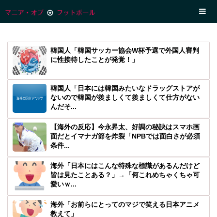
韓国人「韓国サッカー協会W杯予選で外国人審判
に性接待したことが発覚！」
韓国人「日本には韓国みたいなドラッグストアが
ないので韓国が羨ましくて羨ましくて仕方がない
んだそ...
【海外の反応】今永昇太、好調の秘訣はスマホ画
面だとイマナガ節を炸裂「NPBでは面白さが必須
条件...
海外「日本にはこんな特殊な標識があるんだけど
皆は見たことある？」→「何これめちゃくちゃ可
愛いｗ...
海外「お前らにとってのマジで笑える日本アニメ
教えて」