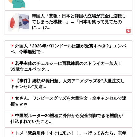
韓国人「悲報：日本と韓国の立場が完全に逆転し
てしまった模様…」→「日本を笑って見てたの
に…（ﾌ...
外国人「2026年バロンドールは誰が受賞すべき?」エンバ
ペ、今季無冠で...
若手主体のチェルシーに百戦錬磨のストライカー加入！
35歳ウェルベック...
【事件】総額43億円超、人気アニメグッズを"大量注文し
キャンセル"女逮...
女さん、ワンピースグッズを大量注文→全キャンセルで逮
捕ｗｗｗ
中国製ルーター20機種に外部から完全制御できる機能が
仕込まれていたこと...
トメ「緊急用件！すぐに来い！！」→行ってみたら、忘年