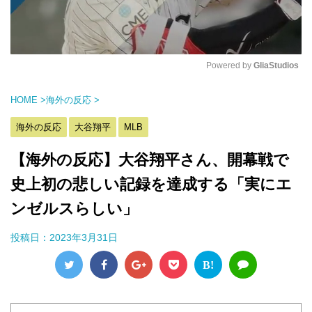
Powered by 
GliaStudios
M
HOME
>
海外の反応
>
u
t
海外の反応
大谷翔平
MLB
e
【海外の反応】大谷翔平さん、開幕戦で
史上初の悲しい記録を達成する「実にエ
ンゼルスらしい」
投稿日：
2023年3月31日
B!