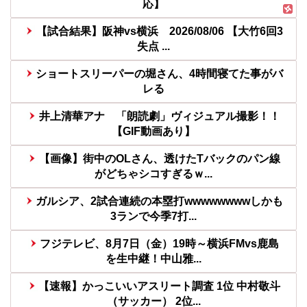
応】
【試合結果】阪神vs横浜 2026/08/06 【大竹6回3
失点 ...
ショートスリーパーの堀さん、4時間寝てた事がバ
レる
井上清華アナ 「朗読劇」ヴィジュアル撮影！！
【GIF動画あり】
【画像】街中のOLさん、透けたTバックのパン線
がどちゃシコすぎるｗ...
ガルシア、2試合連続の本塁打wwwwwwwwしかも
3ランで今季7打...
フジテレビ、8月7日（金）19時～横浜FMvs鹿島
を生中継！中山雅...
【速報】かっこいいアスリート調査 1位 中村敬斗
（サッカー） 2位...