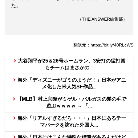
た。
（THE ANSWER編集部）
翻訳元：https://bit.ly/40RLcWS
大谷翔平が25＆26号ホームラン、3安打の猛打賞
もチームはまさかの...
海外「ディズニーがゴミのようだ！」日本がアニ
メ化した米人気SF作品...
【MLB】村上宗隆がミゲル・バルガスの髪の毛で
遊ぶｗｗｗｗ → 「...
海外「リアルすぎるだろ・・・」日本にあるテー
マパークを訪れた外国人...
海外「日本にはこんな特殊な標識があるんだけど