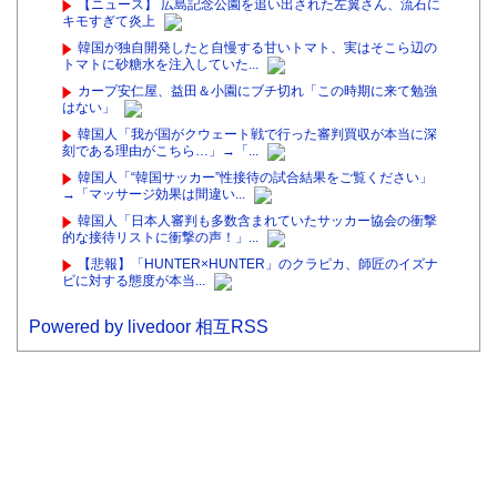
【ニュース】 広島記念公園を追い出された左翼さん、流石に
キモすぎて炎上
韓国が独自開発したと自慢する甘いトマト、実はそこら辺の
トマトに砂糖水を注入していた...
カープ安仁屋、益田＆小園にブチ切れ「この時期に来て勉強
はない」
韓国人「我が国がクウェート戦で行った審判買収が本当に深
刻である理由がこちら…」→「...
韓国人「“韓国サッカー”性接待の試合結果をご覧ください」
→「マッサージ効果は間違い...
韓国人「日本人審判も多数含まれていたサッカー協会の衝撃
的な接待リストに衝撃の声！」...
【悲報】「HUNTER×HUNTER」のクラピカ、師匠のイズナ
ビに対する態度が本当...
Powered by livedoor 相互RSS