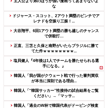
主人公より弟のほうが強い漫画ってあまりないよ
な
ドジャース・スコット、2アウト満塁のピンチでア
レナドを空振り三振！...
大谷翔平、6回1アウト満塁の勝ち越しのチャンス
で併殺打…
正直、三笘と久保と南野がいたらブラジルに勝て
てた件ｗｗｗｗｗｗｗｗ...
塩貝健人『4年後は1人でチームを勝たせられる選
手になる。』
韓国人「我が国がクウェート戦で行った審判買収
が本当に深刻である理由...
韓国人「“韓国サッカー”性接待の試合結果をご覧
ください」→「マッサ...
韓国人「過去のW杯で韓国代表がドーピング検査