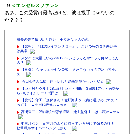
19.
＜エンゼルスファン＞
ああ、この受賞は最高だけど、彼は投手じゃないの
か？？？
成長の先で気づいた想い、不器用な大人の恋
【悲報】 『自認レイブンクロー』 ← こいつらのタチ悪い率
は異常
スタバで大量にいるMacBookいじってるやつって何やってん
の？
【画像】 シャウエッセン公式、またこういうのでいい丼をポ
スト
寺田心さん(18)、筋トレした結果無事かわいくなる
【巨人対ヤクルト18回戦】巨人・浦田、3回裏1アウト満塁か
ら2点タイムリー！浦田は...
【悲報】守田「森保さん！佐野海舟を代表に選ぶのはマズイ
っすよ」→守田代表落ちｗｗｗ...
高橋奎二、2週連続の背信投球 池山監督すっぱい顔ｗｗｗｗ
中国オタク「日本刀のように持っているだけで強者の証明、
銃撃戦やサイバーパンクに割り...