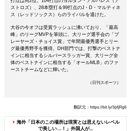
打点は同2位。104打点のヨルダン・アルバレス（ア
ストロズ）、28本塁打＆99打点のJ・D・マルティネ
ス（レッドソックス）らのライバルを退けた。
大谷の今オフは受賞ラッシュに沸いており、「最高
峰」のリーグMVPを筆頭に、大リーグ選手会の「プ
レーヤーズ・チョイス賞」で年間最優秀選手とリー
グ最優秀野手を獲得。DH部門では、打撃のベストナ
インに相当するシルバースラッガー賞、大リーグ全
体のベストナインに相当する「オールMLB」のファ
ーストチームなどに輝いた。
（日刊スポーツ）
翻訳元：https://bit.ly/3pfjRg6
海外「日本のこの場所は現実とは思えないレベル
で美しい…！」外国人が...