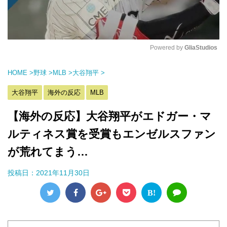
Powered by 
GliaStudios
M
HOME
>
野球
>
MLB
>
大谷翔平
>
u
t
大谷翔平
海外の反応
MLB
e
【海外の反応】大谷翔平がエドガー・マ
ルティネス賞を受賞もエンゼルスファン
が荒れてまう…
投稿日：
2021年11月30日
B!