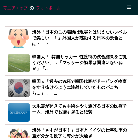
海外「日本のこの場所は現実とは思えないレベル
で美しい…！」外国人が感動する日本の景色と
は・・・...
韓国人「“韓国サッカー”性接待の試合結果をご覧
ください」→「マッサージ効果は間違いないね
ｗ」「...
韓国人「過去のW杯で韓国代表がドーピング検査
をすり抜けるように注射していたものがこち
ら…」→「...
大地震が起きても手術をやり遂げる日本の医療チ
ーム、海外でも凄すぎると絶賛
海外「さすが日本！」日本とドイツの仕事効率の
差が分かる数字に海外が大騒ぎ