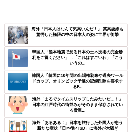
海外「日本人はなんて気高いんだ！」 英高級紙も
驚愕した極限の中の日本人の姿に世界が衝撃
韓国人「熊本地震で見る日本の土木技術の完全勝
利をご覧ください」→「これはすごいわ」「こう
いうの...
韓国人「韓国に10年間の出場権剥奪や過去ワール
ドカップ、オリンピック予選の記録削除を要求す
るF...
海外「まるでタイムスリップしたみたいだ…！」
日本の江戸時代の街並みがそのまま保存されてい
る貴重...
海外「あるある！」日本を旅行した外国人が患う
新たな症状「日本後PTSD」に海外が大騒ぎ