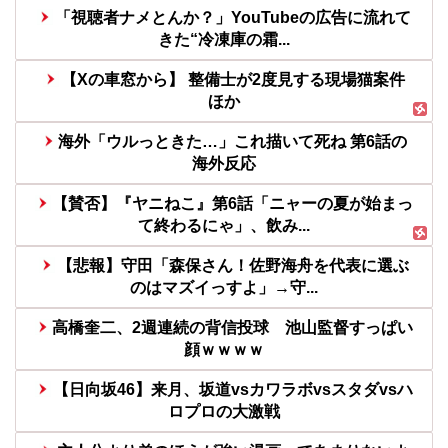
「視聴者ナメとんか？」YouTubeの広告に流れて
きた“冷凍庫の霜...
【Xの車窓から】 整備士が2度見する現場猫案件
ほか
海外「ウルっときた…」これ描いて死ね 第6話の
海外反応
【賛否】『ヤニねこ』第6話「ニャーの夏が始まっ
て終わるにゃ」、飲み...
【悲報】守田「森保さん！佐野海舟を代表に選ぶ
のはマズイっすよ」→守...
高橋奎二、2週連続の背信投球 池山監督すっぱい
顔ｗｗｗｗ
【日向坂46】来月、坂道vsカワラボvsスタダvsハ
ロプロの大激戦