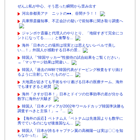
ぜんぶ私が中心、そう思った瞬間から歪み出す
河出奈都美アナ ニットの●●、谷間チラ！！
兵庫県斎藤知事、不正会計の疑いで前知事に聞き取り調査へ
ジャンポケ斎藤と代理人のやりとり、「地獄すぎて完全にコ
ントになってる……」と衝撃を...
海外「日本のこの場所は現実とは思えないレベルで美し
い…！」外国人が感動する日本の景...
韓国人「“韓国サッカー”性接待の試合結果をご覧ください」
→「マッサージ効果は間違い...
韓国人「過去のW杯で韓国代表がドーピング検査をすり抜け
るように注射していたものがこ...
大地震が起きても手術をやり遂げる日本の医療チーム、海外
でも凄すぎると絶賛
海外「さすが日本！」日本とドイツの仕事効率の差が分かる
数字に海外が大騒ぎ
韓国人「日本メディアが2002年ワールドカップ韓国準決勝も
調査すべきと主張！」→「...
【海外の反応】ベトナム人「ベトナムは先進国よりも数学に
秀でているのになぜ後進国なん...
韓国人「日本が誇るキャプテン翼の高橋陽一は実は〇〇を知
らなかった」