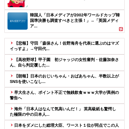
韓国人「日本メディアが2002年ワールドカップ韓
国準決勝も調査すべきと主張！」→「英国メディ
ア...
【悲報】守田「森保さん！佐野海舟を代表に選ぶのはマズ
イっすよ」→守田代...
【高校野球】甲子園 初ジャッジの女性審判・佐藤加奈さ
ん、自ら判定覆した...
【朗報】日本のおじいちゃん・おばあちゃん、半数以上が
SNSを使いこなし...
早大生さん、ポイント不正で無銭飲食ｗｗｗ大学が異例の
警告へ
海外「日本人はなんて気高いんだ！」 英高級紙も驚愕し
た極限の中の日本人...
日本をダメにした総理大臣、ワースト１位が同点でこの人