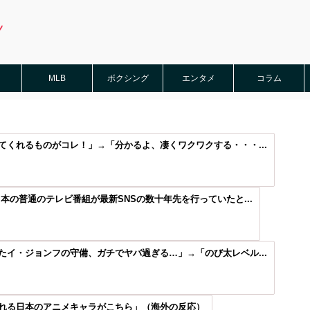
MLB
ボクシング
エンタメ
コラム
くれるものがコレ！」→「分かるよ、凄くワクワクする・・・...
本の普通のテレビ番組が最新SNSの数十年先を行っていたと...
イ・ジョンフの守備、ガチでヤバ過ぎる…」→「のび太レベル...
れる日本のアニメキャラがこちら」（海外の反応）