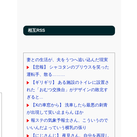
ト
相互RSS
妻との生活が、夫をうつへ追い込んだ現実
【悲報】 シャコタンのプリウスを笑った
運転手、散る………
【ギリギリ】 ある施設のトイレに設置さ
れた「おむつ交換台」がデザインの敗北す
ぎると...
【Xの車窓から】 洗車したら最悪の刺青
が出現して笑い止まらん ほか
報ステの気象予報士さん、こういうので
いいんだよっていう横乳の張り
【にじさんじ】 夜見さん、自分を再現し