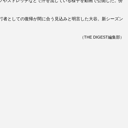
グやストレッチなどで汗を流している様子を動画で公開した。傍
に打者としての復帰が間に合う見込みと明言した大谷。新シーズン
（THE DIGEST編集部）