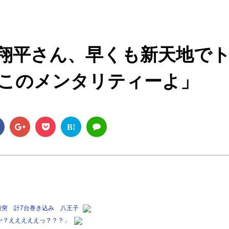
M
u
t
翔平さん、早くも新天地で
e
このメンタリティーよ」
B!
衝突 計7台巻き込み 八王子
か？えええええっ？？？」