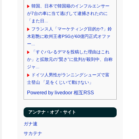
韓国、日本で韓国籍のインフルエンサー
が7台の車に当て逃げして逮捕されたのに
「また日...
フランス人「マーケティング目的か?」鈴
木彩艶に欧州王者PSGが60億円正式オファ
ー...
「すぐバレるデマを投稿した理由はこれ
か」と拡散元の”賢さ”に批判が殺到中、自称
ジャ...
ドイツ人男性がランニングシューズで富
士登山 「足をくじいて動けない」
Powered by livedoor 相互RSS
アンテナ・オブ・サイト
ガナ速
サカテナ