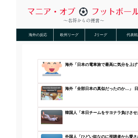
海外の反応
欧州リーグ
Jリーグ
代表戦
海外「日本の電車旅で最高に気分を上げて
海外「全部日本の真似だったのか…」 日
韓国人「本日チームをサヨナラ負けさせた
外国人「ひどい奴なのに視聴者から愛さ