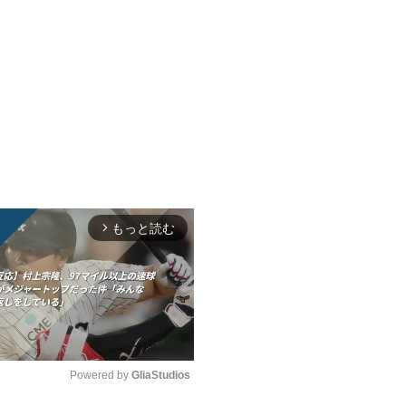
もっと読む
arrow_forward_ios
Powered by 
GliaStudios