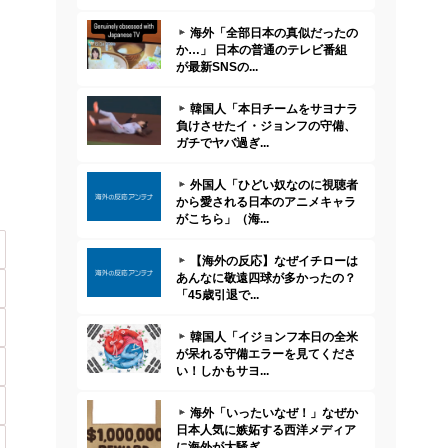
海外「全部日本の真似だったの
か…」 日本の普通のテレビ番組
が最新SNSの...
韓国人「本日チームをサヨナラ
負けさせたイ・ジョンフの守備、
ガチでヤバ過ぎ...
外国人「ひどい奴なのに視聴者
から愛される日本のアニメキャラ
がこちら」（海...
【海外の反応】なぜイチローは
あんなに敬遠四球が多かったの？
「45歳引退で...
韓国人「イジョンフ本日の全米
が呆れる守備エラーを見てくださ
い！しかもサヨ...
海外「いったいなぜ！」なぜか
日本人気に嫉妬する西洋メディア
に海外が大騒ぎ