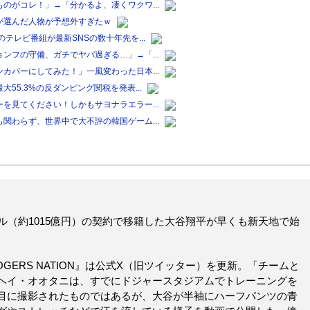
のがコレ！」→「分かるよ、凄くワクワ...
が選んだ人物が予想外すぎたｗ
テレビ番組が最新SNSの数十年先を...
ンフの守備、ガチでヤバ過ぎる…」→「...
カバーにしてみた！」一風変わった日本...
5.3%の反ダンピング関税を発表...
を見てください！しかもサヨナラエラー...
関わらず、世界中で大不評の韓国ゲーム...
ル（約1015億円）の契約で移籍した大谷翔平が早くも新天地で始
GERS NATION』は公式X（旧ツイッター）を更新。「チームと
ヘイ・オオタニは、すでにドジャースタジアムでトレーニングを
目に撮影されたものではあるが、大谷が半袖にハーフパンツの青