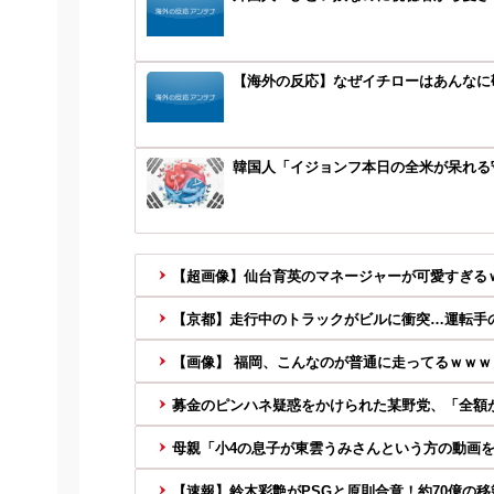
【海外の反応】なぜイチローはあんなに敬遠
韓国人「イジョンフ本日の全米が呆れる
【超画像】仙台育英のマネージャーが可愛すぎる
【京都】走行中のトラックがビルに衝突…運転手の
【画像】 福岡、こんなのが普通に走ってるｗｗｗｗ
募金のピンハネ疑惑をかけられた某野党、「全額が
母親「小4の息子が東雲うみさんという方の動画を見
【速報】鈴木彩艶がPSGと原則合意！約70億の