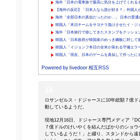
海外「日本の電車旅で最高に気分を上げてくれるも
【海外の反応】「日本人なら誰が好き？」外国人
海外「全部日本の真似だったのか…」 日本の普通の
韓国人「本日チームをサヨナラ負けさせたイ・ジョ
海外「日本旅行で捺してきたスタンプをクッション
韓国人「日本政府が韓国産のめっき鋼板に対して最大5
韓国人「イジョンフ本日の全米が呆れる守備エラー
韓国人「現在、日本のゲームを真似して作ったにも
Powered by livedoor 相互RSS
ロサンゼルス・ドジャースに10年総額７億ド
動しているようだ。
現地12月16日、ドジャース専門メディア『DO
７億ドルのけいやくを結んだばかりのショウ
しているようだ！」と綴り、スタンドから遠