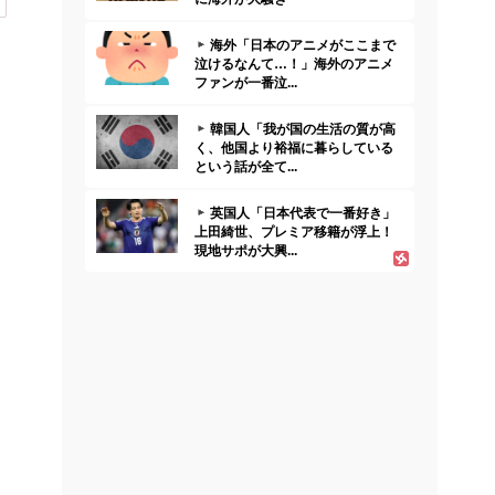
海外「日本のアニメがここまで
泣けるなんて…！」海外のアニメ
ファンが一番泣...
韓国人「我が国の生活の質が高
く、他国より裕福に暮らしている
という話が全て...
英国人「日本代表で一番好き」
上田綺世、プレミア移籍が浮上！
現地サポが大興...