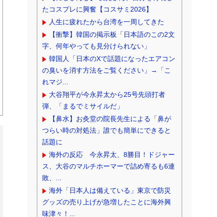
たコスプレに興奮【コスサミ2026】
人生に疲れたから台湾を一周してきた
【衝撃】韓国の掲示板「日本語のこの2文
字、何年やっても見分けられない」
韓国人「日本のXで話題になったエアコン
の臭いを消す方法をご覧ください」→「こ
れマジ...
大谷翔平が今永昇太から25号先頭打者
弾、「まるでミサイルだ」
【鼻水】お灸堂の院長先生による「鼻が
つらい時の対処法」誰でも簡単にできると
話題に
海外の反応 今永昇太、8勝目！ドジャー
ス、大谷のマルチホーマーで詰め寄るも6連
敗、...
海外「日本人は備えている」東京で防災
グッズの売り上げが急増したことに海外興
味津々！...