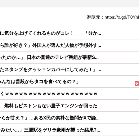
翻訳元：https://x.gd/T0Yh
に気分を上げてくれるものがコレ！」→「分か...
ら誰が好き？」外国人が選んだ人物が予想外す...
たのか…」 日本の普通のテレビ番組が最新S...
たスタンプをクッションカバーにしてみた！」...
みんなは普段からタコを食べてるの？」
逝くｗｗｗｗｗｗｗｗｗｗｗｗｗｗｗｗｗｗｗｗ
…燃料もピストンもない量子エンジンが回った...
らが甘え？」…あるX民の素朴な疑問がXで論...
みたい…」三鷹駅をゲリラ豪雨が襲った結果?...