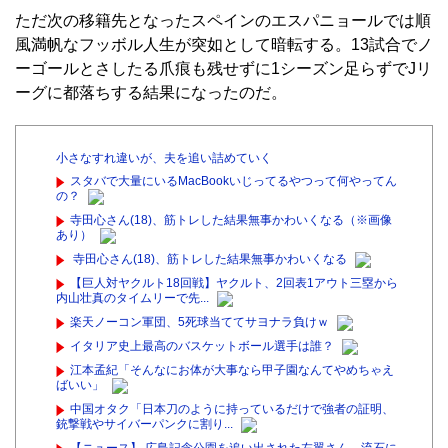
ただ次の移籍先となったスペインのエスパニョールでは順
風満帆なフッボル人生が突如として暗転する。13試合でノ
ーゴールとさしたる爪痕も残せずに1シーズン足らずでJリ
ーグに都落ちする結果になったのだ。
小さなすれ違いが、夫を追い詰めていく
スタバで大量にいるMacBookいじってるやつって何やってん
の？
寺田心さん(18)、筋トレした結果無事かわいくなる（※画像
あり）
寺田心さん(18)、筋トレした結果無事かわいくなる
【巨人対ヤクルト18回戦】ヤクルト、2回表1アウト三塁から
内山壮真のタイムリーで先...
楽天ノーコン軍団、5死球当ててサヨナラ負けｗ
イタリア史上最高のバスケットボール選手は誰？
江本孟紀「そんなにお体が大事なら甲子園なんてやめちゃえ
ばいい」
中国オタク「日本刀のように持っているだけで強者の証明、
銃撃戦やサイバーパンクに割り...
【ニュース】 広島記念公園を追い出された左翼さん、流石に