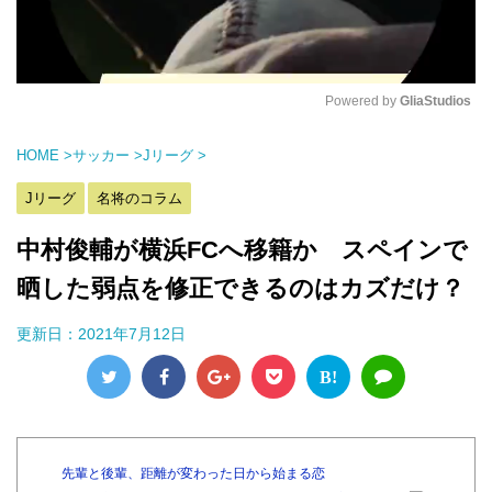
Powered by 
GliaStudios
M
HOME
>
サッカー
>
Jリーグ
>
u
t
Jリーグ
名将のコラム
e
中村俊輔が横浜FCへ移籍か スペインで
晒した弱点を修正できるのはカズだけ？
更新日：
2021年7月12日
B!
先輩と後輩、距離が変わった日から始まる恋