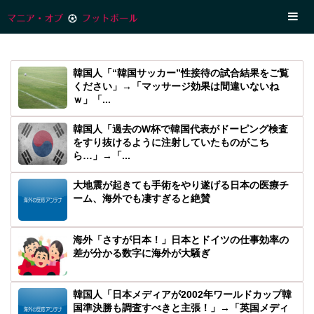
韓国人「“韓国サッカー”性接待の試合結果をご覧
ください」→「マッサージ効果は間違いないね
ｗ」「...
韓国人「過去のW杯で韓国代表がドーピング検査
をすり抜けるように注射していたものがこち
ら…」→「...
大地震が起きても手術をやり遂げる日本の医療チ
ーム、海外でも凄すぎると絶賛
海外「さすが日本！」日本とドイツの仕事効率の
差が分かる数字に海外が大騒ぎ
韓国人「日本メディアが2002年ワールドカップ韓
国準決勝も調査すべきと主張！」→「英国メディ