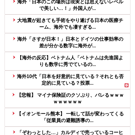
海外「日本のこの場所は現実とは思えないレベル
で美しい…！」外国人が...
大地震が起きても手術をやり遂げる日本の医療チ
ーム、海外でも凄すぎる...
海外「さすが日本！」日本とドイツの仕事効率の
差が分かる数字に海外が...
【海外の反応】ベトナム人「ベトナムは先進国よ
りも数学に秀でているの...
海外10代「日本を好意的に見ている？それとも否
定的に見ている？投票...
【悲報】 マイナ保険証のクソぶり、バレるｗｗｗ
ｗｗｗｗｗｗ
【イオンモール熊本】 一転して話が変わってくる
「従業員の避難誘導の...
「ぞわっとした…」カルディで売っているコーヒ