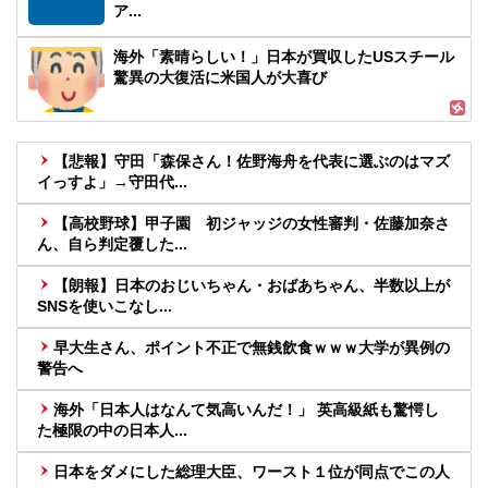
ア...
海外「素晴らしい！」日本が買収したUSスチール
驚異の大復活に米国人が大喜び
【悲報】守田「森保さん！佐野海舟を代表に選ぶのはマズ
イっすよ」→守田代...
【高校野球】甲子園 初ジャッジの女性審判・佐藤加奈さ
ん、自ら判定覆した...
【朗報】日本のおじいちゃん・おばあちゃん、半数以上が
SNSを使いこなし...
早大生さん、ポイント不正で無銭飲食ｗｗｗ大学が異例の
警告へ
海外「日本人はなんて気高いんだ！」 英高級紙も驚愕し
た極限の中の日本人...
日本をダメにした総理大臣、ワースト１位が同点でこの人