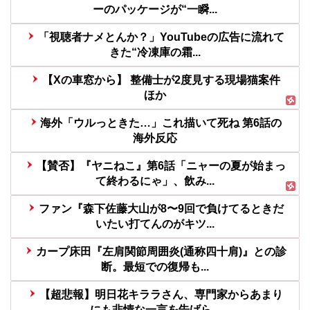
ーのパッケージが“一瞬...
「視聴者ナメとんか？」YouTubeの広告に流れて
きた“冷凍庫の霜...
【Xの車窓から】 整備士が2度見する現場猫案件
ほか
海外「ウルっときた…」これ描いて死ね 第6話の
海外反応
【賛否】『ヤニねこ』第6話「ニャーの夏が始まっ
て終わるにゃ」、飲み...
ファン『森下佐藤大山が8〜9回で負けてるときだ
いたい打てんのがキツ...
カープ床田『左肩関節周囲炎(通称四十肩)』との診
断。最短での復帰も...
【超悲報】明日花キララさん、専門家からあまり
にも非情な一言を告げら...