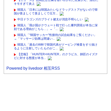
キモすぎて炎上
韓国人「日本には韓国みたいなドラッグストアがないので韓
国が羨ましくて羨ましくて仕方...
中日ドラゴンズのブライト健太が消息不明らしい
韓国人「我が国がクウェート戦で行った審判買収が本当に深
刻である理由がこちら…」→「...
韓国人「“韓国サッカー”性接待の試合結果をご覧ください」
→「マッサージ効果は間違い...
韓国人「過去のW杯で韓国代表がドーピング検査をすり抜け
るように注射していたものがこ...
【悲報】「HUNTER×HUNTER」のクラピカ、師匠のイズナ
ビに対する態度が本当...
Powered by livedoor 相互RSS