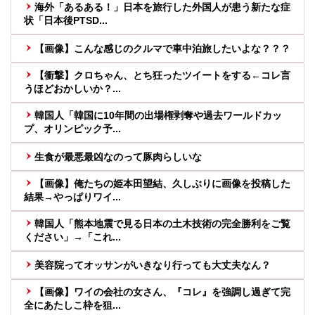
海外「あるある！」日本を旅行した外国人が患う新たな症
状「日本後PTSD...
【画像】こんな感じのクルマで車中泊旅したいよな？？？
【衝撃】クロちゃん、とち狂ったツイートをする←コレ言
うほどおかしいか？...
韓国人「韓国に10年間の出場権剥奪や過去ワールドカッ
プ、オリンピック予...
生食が最悪最凶なのって豚肉らしいな
【画像】俺たちの姫本田望結、久しぶりに画像を投稿した
結果→やっぱりワイ...
韓国人「熊本地震で見る日本の土木技術の完全勝利をご覧
ください」→「これ...
美容院ってオッサンがいきなり行っても大丈夫なん？
【画像】ワイの会社の女さん、『コレ』を強調し過ぎて完
全にあたしこ枠を狙...