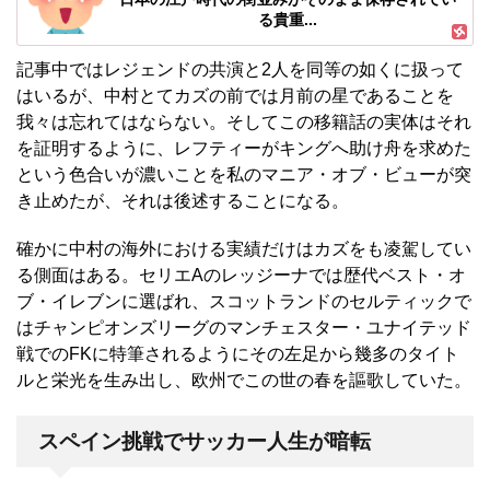
る貴重...
記事中ではレジェンドの共演と2人を同等の如くに扱って
はいるが、中村とてカズの前では月前の星であることを
我々は忘れてはならない。そしてこの移籍話の実体はそれ
を証明するように、レフティーがキングへ助け舟を求めた
という色合いが濃いことを私のマニア・オブ・ビューが突
き止めたが、それは後述することになる。
確かに中村の海外における実績だけはカズをも凌駕してい
る側面はある。セリエAのレッジーナでは歴代ベスト・オ
ブ・イレブンに選ばれ、スコットランドのセルティックで
はチャンピオンズリーグのマンチェスター・ユナイテッド
戦でのFKに特筆されるようにその左足から幾多のタイト
ルと栄光を生み出し、欧州でこの世の春を謳歌していた。
スペイン挑戦でサッカー人生が暗転