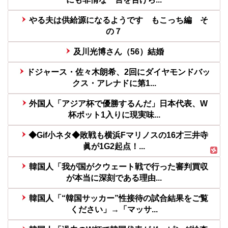
やる夫は供給源になるようです もこっち編 そ
の７
及川光博さん（56）結婚
ドジャース・佐々木朗希、2回にダイヤモンドバッ
クス・アレナドに第1...
外国人「アジア杯で優勝するんだ」日本代表、W
杯ポット1入りに現実味...
◆Gif小ネタ◆敗戦も横浜Fマリノスの16才三井寺
眞が1G2起点！...
韓国人「我が国がクウェート戦で行った審判買収
が本当に深刻である理由...
韓国人「“韓国サッカー”性接待の試合結果をご覧
ください」→「マッサ...