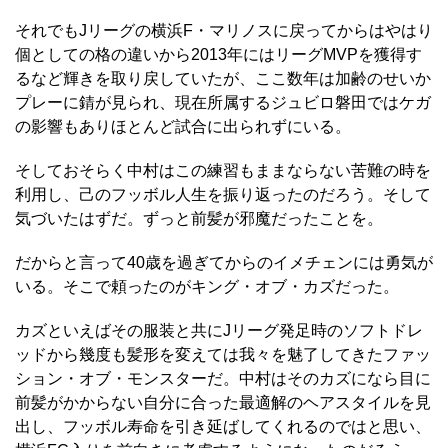
それでもJリーグの横浜F・マリノスに戻ってからはやはり
個としての格の違いから2013年にはリーグMVPを獲得す
るなど輝きを取り戻していたが、ここ数年は加齢のせいか
プレーに錆が見られ、現在所属するジュビロ磐田ではケガ
の影響もありほとんど試合に出られずにいる。
そしておそらく中村はこの練習もままならない苦難の時を
利用し、己のフッボル人生を振り返ったのだろう。そして
気づいたはずだ。ずっと前髪が邪魔だったことを。
だからと言って40歳を過ぎてからのイメチェンには勇気が
いる。そこで頼ったのがキング・オブ・カズだった。
カズといえばその服装と共にJリーグ発足時のソフトドレ
ッドから幾度も髪形を変えては我々を魅了してきたファッ
ション・オブ・モンスターだ。中村はそのカズになら目に
前髪がかからない自分に合った最適解のヘアスタイルを見
出し、フッボル寿命を引き延ばしてくれるのではと思い、