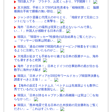
TBS新人アナ ブラチラ、お尻くっきり、Y字開脚！！
京大病院、手術ミスで50代女性患者を「植物状態」に 脳腫
瘍摘出手術で腫瘍の無い部位...
ジャンポケ斎藤と代理人のやりとり、「地獄すぎて完全にコ
ントになってる……」と衝撃を...
海外「日本のこの場所は現実とは思えないレベルで美し
い…！」外国人が感動する日本の景...
韓国人「“韓国サッカー”性接待の試合結果をご覧ください」
→「マッサージ効果は間違い...
韓国人「過去のW杯で韓国代表がドーピング検査をすり抜け
るように注射していたものがこ...
大地震が起きても手術をやり遂げる日本の医療チーム、海外
でも凄すぎると絶賛
海外「さすが日本！」日本とドイツの仕事効率の差が分かる
数字に海外が大騒ぎ
韓国人「日本メディアが2002年ワールドカップ韓国準決勝も
調査すべきと主張！」→「...
【海外の反応】ベトナム人「ベトナムは先進国よりも数学に
秀でているのになぜ後進国なん...
韓国人「日本が誇るキャプテン翼の高橋陽一は実は〇〇を知
らなかった」
韓国人「熊本地震で見る日本の土木技術の完全勝利をご覧く
ださい」→「これはすごいわ」...