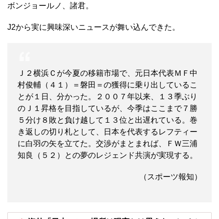
ボンジョールノ、諸君。
J2から実に興味深いニュースが舞い込んできた。
Ｊ２横浜Ｃが今夏の移籍市場で、元日本代表ＭＦ中
村俊輔（４１）＝磐田＝の獲得に乗り出しているこ
とが１日、分かった。２００７年以来、１３季ぶり
のＪ１昇格を目指しているが、今季はここまで７勝
５分け８敗と負け越して１３位と出遅れている。巻
き返しの切り札として、日本を代表するレフティー
に白羽の矢を立てた。交渉がまとまれば、ＦＷ三浦
知良（５２）との夢のレジェンド共演が実現する。
（スポーツ報知）