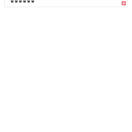
ｗｗｗｗｗｗ