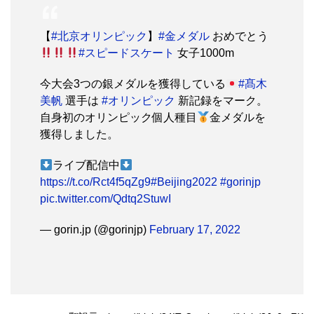
【
#北京オリンピック
】
#金メダル
おめでとう
#スピードスケート
女子1000m
今大会3つの銀メダルを獲得している
#髙木
美帆
選手は
#オリンピック
新記録をマーク。
自身初のオリンピック個人種目
金メダルを
獲得しました。
ライブ配信中
https://t.co/Rct4f5qZg9
#Beijing2022
#gorinjp
pic.twitter.com/Qdtq2StuwI
— gorin.jp (@gorinjp)
February 17, 2022