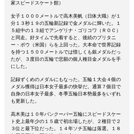
家スピードスケート館）
女子１０００メートルで高木美帆（日体大職）が１
分１３秒１９の五輪新記録で金メダルに輝いた。１
５組中の１３組でアンゲリナ・ゴリコワ（ＲＯＣ）
と同走。好タイムで先着すると、後続のブリタニ
ー・ボウ（米国）らを上回った。大本命で世界記録
を持つ１５００メートルでは惜しくも銀メダルだっ
たが、３度目の五輪で悲願の個人種目金メダルを手
にした。
記録ずくめのメダルにもなった。五輪１大会４個の
メダル獲得は日本女子最多の快挙だ。通算７個目で
自身の日本女子最多、冬季五輪日本勢最多をいずれ
も更新した。
高木美は１０年バンクーバー五輪にスピードスケー
ト史上最年少の１５歳で初出場したが、２種目で２
３位と最下位だった。１４年ソチ五輪は落選。１８