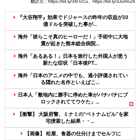
翻訳元：https://bit.ly/34ITcCu、https://bit.ly/3Ju0mZK
『大谷翔平』効果でドジャースの昨年の収益が10
億ドルを突破した事が...
海外「彼らこそ真のヒーローだ！」手術中に大地
震が起きた熊本総合病院...
海外「あるある！」日本を旅行した外国人が患う
新たな症状「日本後PT...
海外「日本のアニメの中でも、過小評価されてい
る隠れた名作といえばこ...
日本人「敷地内に勝手に停めた車がバチバチにブ
ロックされててウケた」...
【衝撃】 大阪府警、ミナミの“ベトナムビル”を家
宅捜索した結果・・...
【画像】 松屋、食器の仕分けまでセルフに