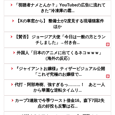
「視聴者ナメとんか？」YouTubeの広告に流れて
きた“冷凍庫の霜...
【Xの車窓から】 整備士が2度見する現場猫案件
ほか
【賛否】 ジョージア大使「今日は一般の方とラン
チしました」→付き合...
外国人「日本のアニメに出てくるネコｗｗｗ」
（海外の反応）
『ジャイアントお嬢様』ティザービジュアル公開
「これぞ究極のお嬢様で...
代打・阿部寿樹、強すぎるっ………！ あと一人
から華麗な逆転タイムリ...
カープ3連敗で今季ワースト借金16。森下7回2失
点の好投も反撃は石...