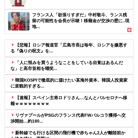
フランス人「欲張りすぎだ」中村敬斗、ランス残
留の可能性を会長が示唆！移籍金が交渉の壁に..現
地...
【悲報】ロシア報道官「広島市長は毎年、ロシアを嫌悪す
る『偽りの呪文』を...
「人に恨みを買うようなことをしている自覚はあるんだ
な」と高市首相を嘲笑...
韓国KOSPIで徹底的に儲けたい某海外資本、韓国人投資家
に楽観的すぎる...
【速報】スペイン主将ロドリさん…なんとバルセロナへ移
籍ｗｗｗｗｗｗｗｗ
リヴァプールがPSGのフランス代表FWバルコラ獲得へ交
渉開始…約180...
新幹線でも行ける区間の飛行機で赤ちゃん2人が離陸前か