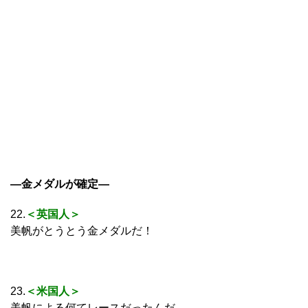
―金メダルが確定―
22.
＜英国人＞
美帆がとうとう金メダルだ！
23.
＜米国人＞
美帆による何てレースだったんだ