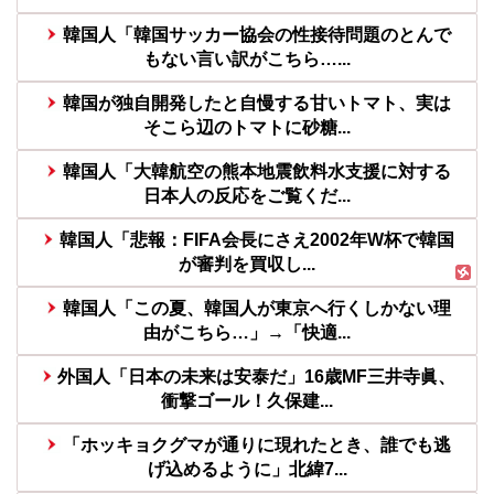
韓国人「韓国サッカー協会の性接待問題のとんで
もない言い訳がこちら…...
韓国が独自開発したと自慢する甘いトマト、実は
そこら辺のトマトに砂糖...
韓国人「大韓航空の熊本地震飲料水支援に対する
日本人の反応をご覧くだ...
韓国人「悲報：FIFA会長にさえ2002年W杯で韓国
が審判を買収し...
韓国人「この夏、韓国人が東京へ行くしかない理
由がこちら…」→「快適...
外国人「日本の未来は安泰だ」16歳MF三井寺眞、
衝撃ゴール！久保建...
「ホッキョクグマが通りに現れたとき、誰でも逃
げ込めるように」北緯7...