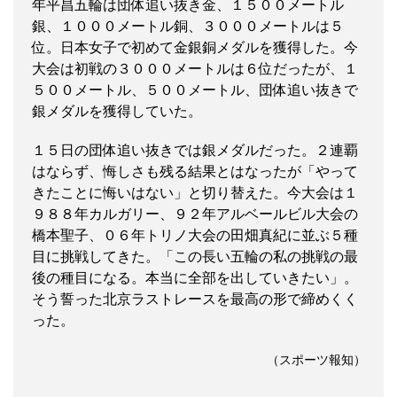
年平昌五輪は団体追い抜き金、１５００メートル
銀、１０００メートル銅、３０００メートルは５
位。日本女子で初めて金銀銅メダルを獲得した。今
大会は初戦の３０００メートルは６位だったが、１
５００メートル、５００メートル、団体追い抜きで
銀メダルを獲得していた。
１５日の団体追い抜きでは銀メダルだった。２連覇
はならず、悔しさも残る結果とはなったが「やって
きたことに悔いはない」と切り替えた。今大会は１
９８８年カルガリー、９２年アルベールビル大会の
橋本聖子、０６年トリノ大会の田畑真紀に並ぶ５種
目に挑戦してきた。「この長い五輪の私の挑戦の最
後の種目になる。本当に全部を出していきたい」。
そう誓った北京ラストレースを最高の形で締めくく
った。
（スポーツ報知）