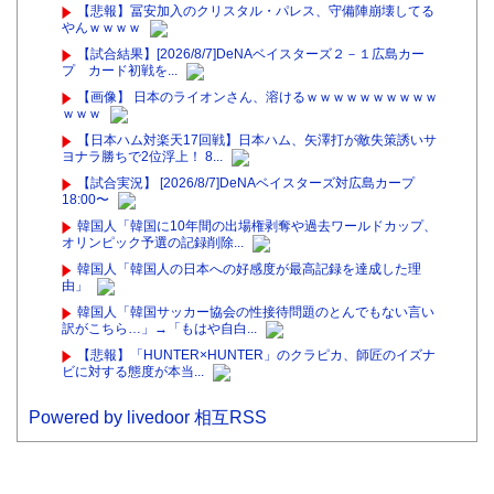
【悲報】冨安加入のクリスタル・パレス、守備陣崩壊してる
やんｗｗｗｗ
【試合結果】[2026/8/7]DeNAベイスターズ２－１広島カー
プ カード初戦を...
【画像】 日本のライオンさん、溶けるｗｗｗｗｗｗｗｗｗｗ
ｗｗｗ
【日本ハム対楽天17回戦】日本ハム、矢澤打が敵失策誘いサ
ヨナラ勝ちで2位浮上！ 8...
【試合実況】 [2026/8/7]DeNAベイスターズ対広島カープ
18:00〜
韓国人「韓国に10年間の出場権剥奪や過去ワールドカップ、
オリンピック予選の記録削除...
韓国人「韓国人の日本への好感度が最高記録を達成した理
由」
韓国人「韓国サッカー協会の性接待問題のとんでもない言い
訳がこちら…」→「もはや自白...
【悲報】「HUNTER×HUNTER」のクラピカ、師匠のイズナ
ビに対する態度が本当...
Powered by livedoor 相互RSS