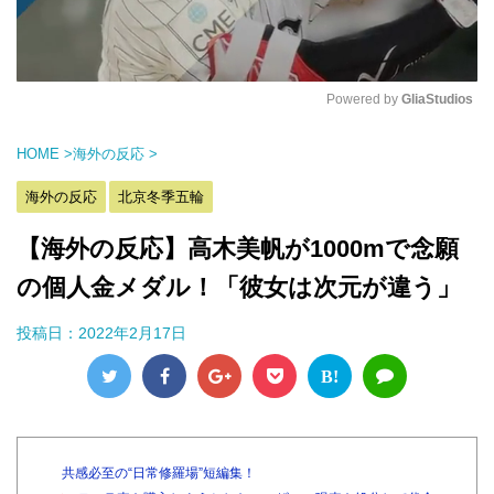
Powered by 
GliaStudios
M
HOME
>
海外の反応
>
u
t
海外の反応
北京冬季五輪
e
【海外の反応】高木美帆が1000mで念願
の個人金メダル！「彼女は次元が違う」
投稿日：
2022年2月17日
B!
共感必至の“日常修羅場”短編集！