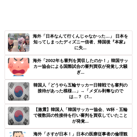
海外「日本なんて行くんじゃなかった…」 日本を
知ってしまったディズニー信者、帰国後『本家』
に失...
海外「2002年も審判を買収したのか！」韓国サッ
カー協会による国際試合の審判買収が発覚し大騒
ぎ...
韓国人「どうやら五輪サッカー日韓戦でも審判の
接待があった模様…」→「メダル剥奪なので
は…？（ﾌ...
【激震】韓国人「韓国サッカー協会、W杯・五輪
で複数回の性接待を行い審判を買収していたこと
が発覚...
海外「さすが日本！」日本の医療従事者の倫理観