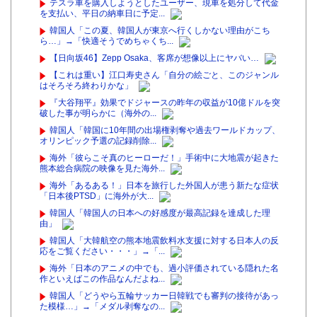
テスラ車を購入しようとしたユーザー、現車を処分して代金
を支払い、平日の納車日に予定...
韓国人「この夏、韓国人が東京へ行くしかない理由がこち
ら…」→「快適そうでめちゃくち...
【日向坂46】Zepp Osaka、客席が想像以上にヤバい…
【これは重い】江口寿史さん「自分の絵ごと、このジャンル
はそろそろ終わりかな」
『大谷翔平』効果でドジャースの昨年の収益が10億ドルを突
破した事が明らかに（海外の...
韓国人「韓国に10年間の出場権剥奪や過去ワールドカップ、
オリンピック予選の記録削除...
海外「彼らこそ真のヒーローだ！」手術中に大地震が起きた
熊本総合病院の映像を見た海外...
海外「あるある！」日本を旅行した外国人が患う新たな症状
「日本後PTSD」に海外が大...
韓国人「韓国人の日本への好感度が最高記録を達成した理
由」
韓国人「大韓航空の熊本地震飲料水支援に対する日本人の反
応をご覧ください・・・」→「...
海外「日本のアニメの中でも、過小評価されている隠れた名
作といえばこの作品なんだよね...
韓国人「どうやら五輪サッカー日韓戦でも審判の接待があっ
た模様…」→「メダル剥奪なの...