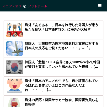
海外「あるある！」日本を旅行した外国人が患う
新たな症状「日本後PTSD」に海外が大騒ぎ
韓国人「大韓航空の熊本地震飲料水支援に対する
日本人の反応をご覧ください・・・」→「」
韓国人「悲報：FIFA会長にさえ2002年W杯で韓国
が審判を買収していたと思われていた模様…（...
海外「日本のアニメの中でも、過小評価されてい
る隠れた名作といえばこの作品なんだよ
ね・・・！」【...
海外の反応：韓国サッカー協会、国際審判員らを
性接待