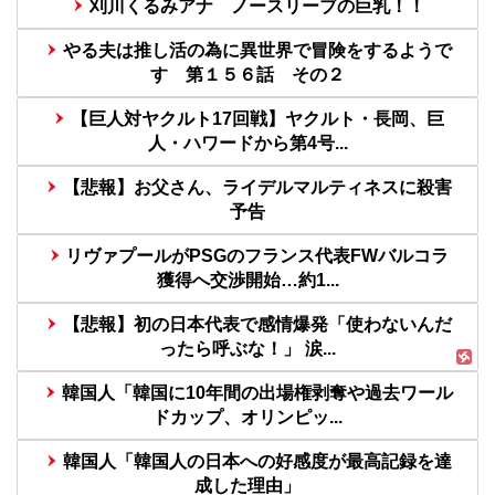
刈川くるみアナ ノースリーブの巨乳！！
やる夫は推し活の為に異世界で冒険をするようで
す 第１５６話 その２
【巨人対ヤクルト17回戦】ヤクルト・長岡、巨
人・ハワードから第4号...
【悲報】お父さん、ライデルマルティネスに殺害
予告
リヴァプールがPSGのフランス代表FWバルコラ
獲得へ交渉開始…約1...
【悲報】初の日本代表で感情爆発「使わないんだ
ったら呼ぶな！」 涙...
韓国人「韓国に10年間の出場権剥奪や過去ワール
ドカップ、オリンピッ...
韓国人「韓国人の日本への好感度が最高記録を達
成した理由」