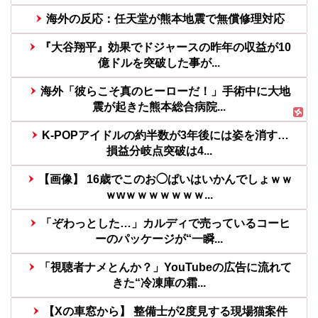
海外の反応：任天堂が熊本地震で無償修理対応
『大谷翔平』効果でドジャースの昨年の収益が10
億ドルを突破した事が...
海外「彼らこそ真のヒーローだ！」手術中に大地
震が起きた熊本総合病院...
K-POPアイドルの約半数が3年後には姿を消す…
損益分岐点突破は4...
【画像】 16歳でこのお◯ぱいはいかんでしょｗｗ
ｗwｗｗｗｗｗｗｗ...
「ぞわっとした…」カルディで売っているコーヒ
ーのパッケージが“一瞬...
「視聴者ナメとんか？」YouTubeの広告に流れて
きた“冷凍庫の霜...
【Xの車窓から】 整備士が2度見する現場猫案件