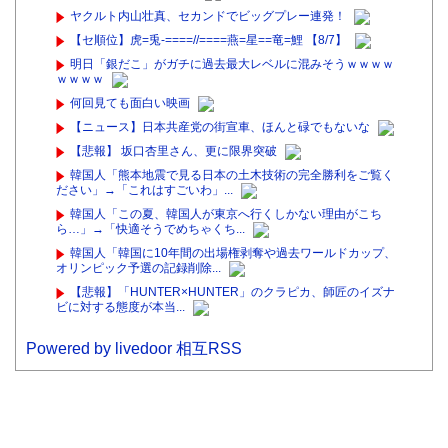
ヤクルト内山壮真、セカンドでビッグプレー連発！
【セ順位】虎=兎-====//====燕=星==竜=鯉 【8/7】
明日「銀だこ」がガチに過去最大レベルに混みそうｗｗｗｗ
ｗｗｗｗ
何回見ても面白い映画
【ニュース】日本共産党の街宣車、ほんと碌でもないな
【悲報】 坂口杏里さん、更に限界突破
韓国人「熊本地震で見る日本の土木技術の完全勝利をご覧く
ださい」→「これはすごいわ」...
韓国人「この夏、韓国人が東京へ行くしかない理由がこち
ら…」→「快適そうでめちゃくち...
韓国人「韓国に10年間の出場権剥奪や過去ワールドカップ、
オリンピック予選の記録削除...
【悲報】「HUNTER×HUNTER」のクラピカ、師匠のイズナ
ビに対する態度が本当...
Powered by livedoor 相互RSS