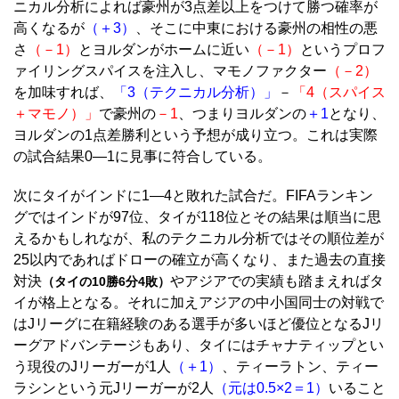
ニカル分析によれば豪州が3点差以上をつけて勝つ確率が
高くなるが
（＋3）
、そこに中東における豪州の相性の悪
さ
（－1）
とヨルダンがホームに近い
（－1）
というプロフ
ァイリングスパイスを注入し、マモノファクター
（－2）
を加味すれば、
「3（テクニカル分析）」
－
「4（スパイス
＋マモノ）」
で豪州の
－1
、つまりヨルダンの
＋1
となり、
ヨルダンの1点差勝利という予想が成り立つ。これは実際
の試合結果0―1に見事に符合している。
次にタイがインドに1―4と敗れた試合だ。FIFAランキン
グではインドが97位、タイが118位とその結果は順当に思
えるかもしれなが、私のテクニカル分析ではその順位差が
25以内であればドローの確立が高くなり、また過去の直接
対決
やアジアでの実績も踏まえればタ
（タイの10勝6分4敗）
イが格上となる。それに加えアジアの中小国同士の対戦で
はJリーグに在籍経験のある選手が多いほど優位となるJリ
ーグアドバンテージもあり、タイにはチャナティップとい
う現役のJリーガーが1人
（＋1）
、
ティーラトン
、ティー
ラシンという元Jリーガーが2人
（元は0.5×2＝1）
いること