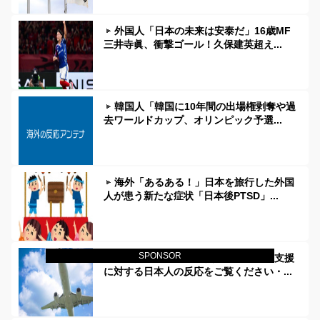
外国人「日本の未来は安泰だ」16歳MF
三井寺眞、衝撃ゴール！久保建英超え...
韓国人「韓国に10年間の出場権剥奪や過
去ワールドカップ、オリンピック予選...
海外「あるある！」日本を旅行した外国
人が患う新たな症状「日本後PTSD」...
SPONSOR
韓国人「大韓航空の熊本地震飲料水支援
に対する日本人の反応をご覧ください・...