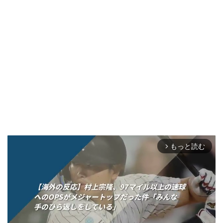
もっと読む
arrow_forward_ios