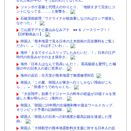
ぜんぶ私が中心、そう思われたくないのに
ジャンポケ斎藤と代理人のやりとり、「地獄すぎて完全にコ
ントになってる……」と衝撃を...
石破茂前総理「ウクライナが核放棄しなければロシア侵攻し
なかった」！
三山賀子アナと森山みなみアナ ●● ＆ ノースリーブ！！
【GIF動画あり】
韓国人「熊本地震で見る日本の土木技術の完全勝利をご覧く
ださい」→「これはすごいわ」...
海外「まるでタイムスリップしたみたいだ…！」日本の江戸
時代の街並みがそのまま保存さ...
海外「日本人はなんて気高いんだ！」 英高級紙も驚愕した極
限の中の日本人の姿に世界が...
海外の反応：任天堂が熊本地震で無償修理対応
韓国人「この夏、韓国人が東京へ行くしかない理由がこち
ら…」→「快適そうでめちゃくち...
『大谷翔平』効果でドジャースの昨年の収益が10億ドルを突
破した事が明らかに（海外の...
韓国人「韓国に10年間の出場権剥奪や過去ワールドカップ、
オリンピック予選の記録削除...
韓国人「韓国人の日本への好感度が最高記録を達成した理
由」
韓国人「大韓航空の熊本地震飲料水支援に対する日本人の反