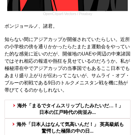
OpenClipart-Vectors
/ Pixabay
ボンジョールノ、諸君。
知らない間にアジアカップが開催されていたらしい。近所
の小学校の傍を通りかかったらたまたま運動会をやってい
た的な感覚に近いのだが、開催地のUAEや周辺の中東諸国
ではそれ相応の報道や熱狂を見せているのだろうか。私が
極秘滞在中でアジアカップの当事国でもあるここ日本でも
あまり盛り上がりが伝わってこないが、サムライ・オブ・
ブルーの初戦である9日のトルクメニスタン戦を機に熱が
帯びてくるのかもしれない。
海外「まるでタイムスリップしたみたいだ…！」
日本の江戸時代の街並み...
海外「日本人はなんて気高いんだ！」 英高級紙も
驚愕した極限の中の日...