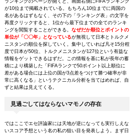
ランキングのページが開くと、画面右側にFIFAランキング
が10位まで掲載されている。もちろん10位までに両国の
名があるはずもなく、その下の「ランキング表」の文字を
再度クリックすると、1位から最下位までの全てのランキ
ングを閲覧することができる。
なぜだか順位とポイントの
単位が「〇〇年」となっている
が無視して日本とトルクメ
ニスタンの順位を探していく。集中していれば凡そ15分程
度で日本が50位、トルクメニスタンが127位という有益な
情報をゲットできるはずだ。この情報を基に私が長年の蓄
積により構築した「FIFAランクで50ポイント以上順位に
差がある場合には上位の国が3点差をつけて勝つ確率が非
常に高くなる」というテクニカル分析を当てはめれば、自
ずと結果は見えてくる。
見過ごしてはならないマモノの存在
ではここでエセ評論家には天地が逆になっても実行しえな
いスコア予想という名の私の狙い目を発表しよう。まず日