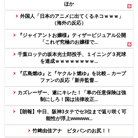
ほか
外国人「日本のアニメに出てくるネコｗｗｗ」
（海外の反応）
『ジャイアントお嬢様』ティザービジュアル公開
「これぞ究極のお嬢様で...
千葉ロッテの坂本光士郎投手、１イニング３死球
を達成ｗｗｗｗｗｗｗｗ...
『広島燃ゆ』と『ヤクルト燃ゆ』を比較←カープ
ファンの反応「新井監督...
カズレーザー、遂にキレた！「車の任意保険は強
制にしろ！国は法律改正...
【朗報】中日、阪神3タテでセ3位まで返り咲く可
能性が浮上wwwww...
竹﨑由佳アナ ピタパンのお尻！！