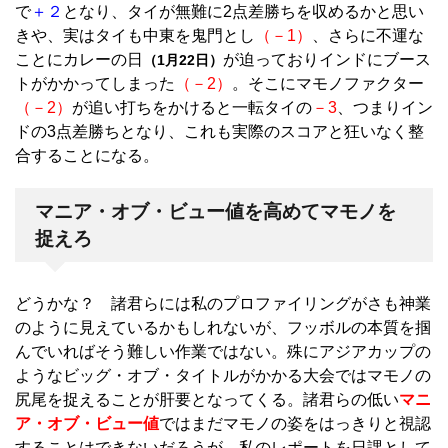
で
＋２
となり、タイが無難に2点差勝ちを収めるかと思い
きや、実はタイも中東を鬼門とし
（－1）
、さらに不運な
ことにカレーの日
が迫っておりインドにブース
（1月22日）
トがかかってしまった
（－2）
。そこにマモノファクター
（－2）
が追い打ちをかけると一転タイの
－3
、つまりイン
ドの3点差勝ちとなり、これも実際のスコアと狂いなく整
合することになる。
マニア・オブ・ビュー値を高めてマモノを
捉えろ
どうかな？ 諸君らには私のプロファイリングがさも神業
のように見えているかもしれないが、フッボルの本質を掴
んでいればそう難しい作業ではない。殊にアジアカップの
ようなビッグ・オブ・タイトルがかかる大会ではマモノの
尻尾を捉えることが肝要となってくる。諸君らの低い
マニ
ア・オブ・ビュー値
ではまだマモノの姿をはっきりと視認
することはできないだろうが、私のレポートを日課として