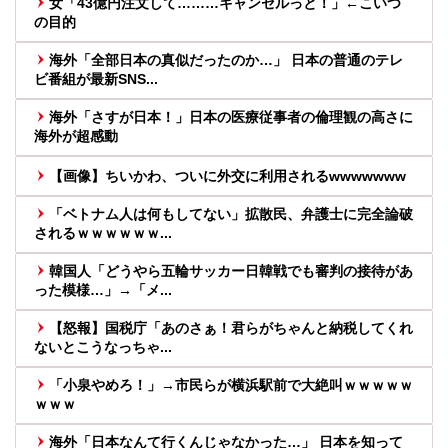
女「43億円注文して………キャンセルっと！」←こいつ
の目的
海外「全部日本の真似だったのか…」 日本の普通のテレ
ビ番組が最新SNS...
海外「さすが日本！」日本の医療従事者の倫理観の高さに
海外が超感動
【画像】ちいかわ、ついに外交に利用されるwwwwwww
「ベトナム人は何もしてない」拡散民、弁護士に完全論破
されるｗｗｗｗｗｗ...
韓国人「どうやら五輪サッカー日韓戦でも審判の接待があ
った模様…」→「メ...
【怒報】国税庁「あのさぁ！君らがちゃんと納税してくれ
ないとこうなっちゃ...
「小泉やめろ！」→市民らが横浜駅前で大絶叫ｗｗｗｗｗ
ｗｗｗ
海外「日本なんて行くんじゃなかった…」 日本を知って