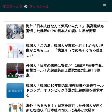
海外「日本人はなんて気高いんだ！」 英高級紙も
驚愕した極限の中の日本人の姿に世界が衝撃
韓国人「この夏、韓国人が東京へ行くしかない理
由がこちら…」→「快適そうでめちゃくちゃ羨ま
しい…...
外国人「日本の未来は安泰だ」16歳MF三井寺眞、
衝撃ゴール！久保建英超え歴代2位の記録！3得
点...
韓国人「韓国に10年間の出場権剥奪や過去ワール
ドカップ、オリンピック予選の記録削除を要求す
るF...
海外「あるある！」日本を旅行した外国人が患う
新たな症状「日本後PTSD」に海外が大騒ぎ