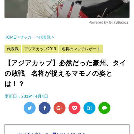
Powered by 
GliaStudios
M
HOME
>
サッカー
>
代表戦
>
u
t
代表戦
アジアカップ2019
名将のマッチレポート
e
【アジアカップ】必然だった豪州、タイ
の敗戦 名将が捉えるマモノの姿と
は！？
更新日：
2019年4月4日
B!