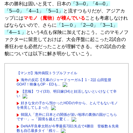
本の勝利は固いと見て、日本の
「3―0」「4―0」
「5―0」「4―1」「5―1」
と流すつもりだが、アジアカ
ップには
マモノ（魔物）が棲んでいる
ことも考慮しなけれ
ばならないので、さらに
「1―０」「2―0」「3―1」
「4―１」
という4点も保険に加えておこう。このマモノフ
ァクターに留意しておけば、大会序盤に起こった2試合の
番狂わせも必然だったことが理解できる。その2試合の全
貌については以下に解き明かしていこう。
【マンガ】海外病院トラブルファイル
海外の反応【天幕のジャードゥーガル】1・2話 山田監督
GOAT！映像もOP・EDも...
【悲報】 ワイ(33)、明日嫁(34)と妊活しないといけなくて辛
い
好きな女の子から預かったHDDの中から、とんでもないモノ
を発見してしまった
韓国人「意外に日本との関係が深い地球の裏側の国がこちら
です‥」→「国境を越えた驚く...
DeNA平良拳太郎が今季最長7回1失点で4勝目 登板数＆先発
数も自己最多タイ「残り...