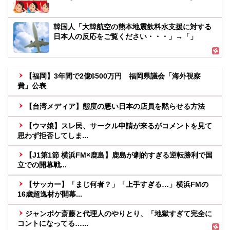
韓国人「大韓航空の熊本地震飲料水支援に対する
日本人の反応をご覧ください・・・」→「」
【福岡】3年間で2億6500万円 福岡県議会「海外視察
費」公表
【台湾メディア】態度の悪い日本の店員を黙らせる方法
【ウマ娘】スレ民、サークル申請が来るがコメントを見て
思わず拒否してしま...
【J1第1節 横浜FM×鹿島】鹿島が劇的すぎる逆転勝利で国
立での開幕戦...
【サッカー】「まじ何者？」「上手すぎる…」横浜FMの
16歳超逸材が開幕...
ジャンポケ斎藤と代理人のやりとり、「地獄すぎて完全に
コントになってる…...