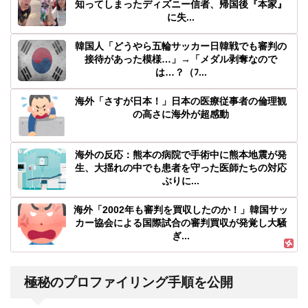
知ってしまったディズニー信者、帰国後『本家』
に失...
韓国人「どうやら五輪サッカー日韓戦でも審判の
接待があった模様…」→「メダル剥奪なので
は…？（ﾌ...
海外「さすが日本！」日本の医療従事者の倫理観
の高さに海外が超感動
海外の反応：熊本の病院で手術中に熊本地震が発
生、大揺れの中でも患者を守った医師たちの対応
ぶりに...
海外「2002年も審判を買収したのか！」韓国サッ
カー協会による国際試合の審判買収が発覚し大騒
ぎ...
極秘のプロファイリング手順を公開