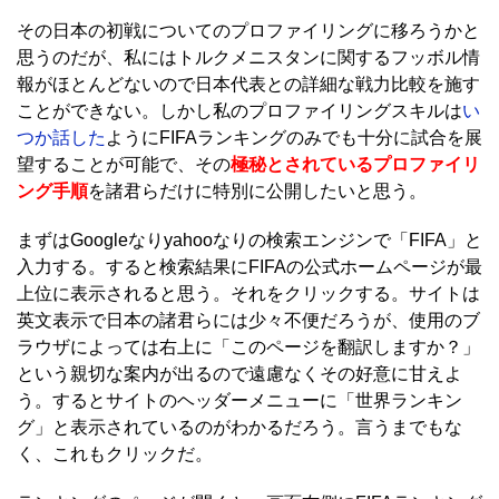
その日本の初戦についてのプロファイリングに移ろうかと
思うのだが、私にはトルクメニスタンに関するフッボル情
報がほとんどないので日本代表との詳細な戦力比較を施す
ことができない。しかし私のプロファイリングスキルは
い
つか話した
ようにFIFAランキングのみでも十分に試合を展
望することが可能で、その
極秘とされているプロファイリ
ング手順
を諸君らだけに特別に公開したいと思う。
まずはGoogleなりyahooなりの検索エンジンで「FIFA」と
入力する。すると検索結果にFIFAの公式ホームページが最
上位に表示されると思う。それをクリックする。サイトは
英文表示で日本の諸君らには少々不便だろうが、使用のブ
ラウザによっては右上に「このページを翻訳しますか？」
という親切な案内が出るので遠慮なくその好意に甘えよ
う。するとサイトのヘッダーメニューに「世界ランキン
グ」と表示されているのがわかるだろう。言うまでもな
く、これもクリックだ。