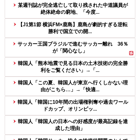
某週刊誌が完全逃亡して取り残された中道議員が
絶体絶命の窮地、「今度...
【J1第1節 横浜FM×鹿島】鹿島が劇的すぎる逆転
勝利で国立での開...
サッカー王国ブラジルで進むサッカー離れ 36％
が「関心なし」
韓国人「熊本地震で見る日本の土木技術の完全勝
利をご覧ください」→「...
韓国人「この夏、韓国人が東京へ行くしかない理
由がこちら…」→「快適...
韓国人「韓国に10年間の出場権剥奪や過去ワール
ドカップ、オリンピッ...
韓国人「韓国人の日本への好感度が最高記録を達
成した理由」