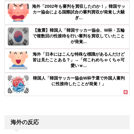
海外「2002年も審判を買収したのか！」韓国サッ
カー協会による国際試合の審判買収が発覚し大騒
ぎ...
【激震】韓国人「韓国サッカー協会、W杯・五輪
で複数回の性接待を行い審判を買収していたこと
が発覚...
海外「日本にはこんな特殊な標識があるんだけど
皆は見たことある？」→「何これめちゃくちゃ可
愛いｗ...
韓国人「韓国サッカー協会W杯予選で外国人審判
に性接待したことが発覚！」
海外の反応