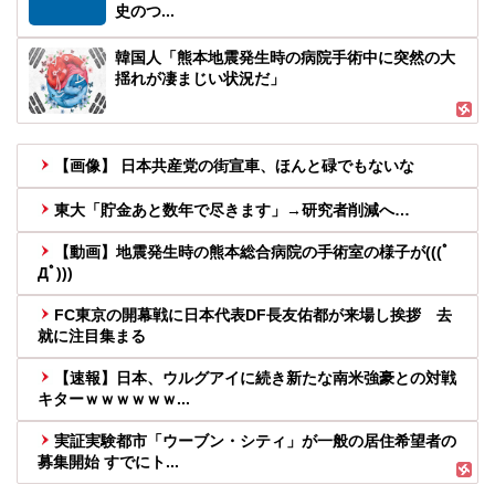
史のつ...
韓国人「熊本地震発生時の病院手術中に突然の大
揺れが凄まじい状況だ」
【画像】 日本共産党の街宣車、ほんと碌でもないな
東大「貯金あと数年で尽きます」→研究者削減へ…
【動画】地震発生時の熊本総合病院の手術室の様子が(((ﾟ
Дﾟ)))
FC東京の開幕戦に日本代表DF長友佑都が来場し挨拶 去
就に注目集まる
【速報】日本、ウルグアイに続き新たな南米強豪との対戦
キターｗｗｗｗｗｗ...
実証実験都市「ウーブン・シティ」が一般の居住希望者の
募集開始 すでにト...