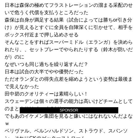
日本は森保の極めてフラストレーションの溜まる采配のせ
いで危うく代償を支払うところだった
森保は自身が満足する結果（試合によっては勝ちor引き分
け）が見えるとすぐに全員を自陣深くに引かせて、相手を
ボックス付近まで押し込めさせる
そんなことをすればスーパーミドル（エランガ）を決めら
れたり、、セットプレーでやられたりする（鈴木が防いだ
が）のに
なぜいつも同じ過ちを繰り返すんだ？
日本は試合の大半でやや優勢だった
ただオランダとの得失点差を縮めようという姿勢は最後ま
で見えなかった
田中碧のクオリティーは素晴らしい！
スウェーデンは個々の選手の能力は高いけどチームとして
のまとまりはイマイチだね
SPONSOR
でもあのイケメン集団を見ると嫌いにはなれないんだよな
ｗ
ベリヴァル、ベルンハルドソン、ストラウド、スバンソ