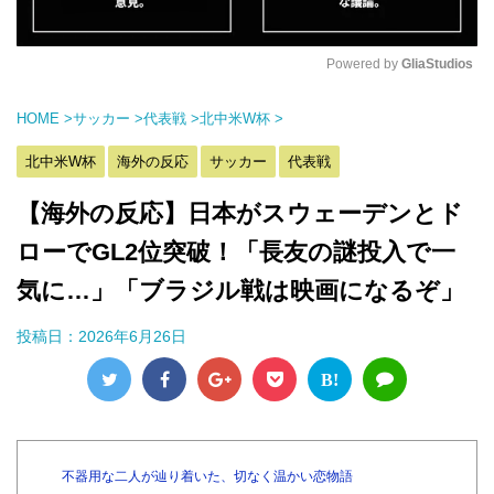
Powered by 
GliaStudios
M
HOME
>
サッカー
>
代表戦
>
北中米W杯
>
u
t
北中米W杯
海外の反応
サッカー
代表戦
e
【海外の反応】日本がスウェーデンとド
ローでGL2位突破！「長友の謎投入で一
気に…」「ブラジル戦は映画になるぞ」
投稿日：
2026年6月26日
B!
不器用な二人が辿り着いた、切なく温かい恋物語