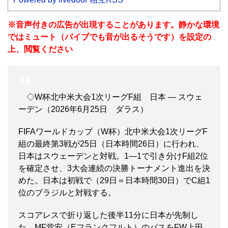
※音声付きの広告が出現することがあります。静かな環境
ではミュート（バイブでも音が出るそうです）を設定の
上、閲覧ください
◇W杯北中米大会1次リーグF組 日本 ― スウェ
ーデン（2026年6月25日 ダラス）
FIFAワールドカップ（W杯）北中米大会1次リーグF
組の最終第3戦が25日（日本時間26日）に行われ、
日本はスウェーデンと対戦。1―1で引き分けF組2位
を確定させ、3大会連続の決勝トーナメント進出を決
めた。日本は初戦で（29日＝日本時間30日）でC組1
位のブラジルと対戦する。
スコアレスで折り返した後半11分に日本が先制し
た。MF堂安（Eフランクフルト）のパスをFW上田