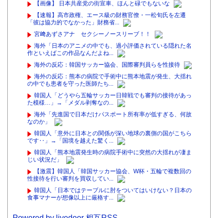
【画像】 日本共産党の街宣車、ほんと碌でもないな
【速報】高市政権、エース級の財務官僚・一松旬氏を左遷
「彼は協力的でなかった」財務省...
宮﨑あずさアナ セクシーノースリーブ！！
海外「日本のアニメの中でも、過小評価されている隠れた名
作といえばこの作品なんだよね...
海外の反応：韓国サッカー協会、国際審判員らを性接待
海外の反応：熊本の病院で手術中に熊本地震が発生、大揺れ
の中でも患者を守った医師たち...
韓国人「どうやら五輪サッカー日韓戦でも審判の接待があっ
た模様…」→「メダル剥奪なの...
海外「先進国で日本だけパスポート所有率が低すぎる、何故
なのか」
韓国人「意外に日本との関係が深い地球の裏側の国がこちら
です‥」→「国境を越えた驚く...
韓国人「熊本地震発生時の病院手術中に突然の大揺れが凄ま
じい状況だ」
【激震】韓国人「韓国サッカー協会、W杯・五輪で複数回の
性接待を行い審判を買収してい...
韓国人「日本ではテーブルに肘をついてはいけない？日本の
食事マナーが想像以上に厳格す...
Powered by livedoor 相互RSS