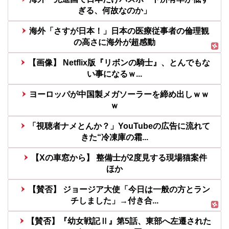
ぎる、何故なのか」
海外「さすが日本！」日本の医療従事者の倫理観
の高さに海外が超感動
【画像】 Netflix版『リボンの騎士』、とんでもな
い事になるｗ...
ヨーロッパが中国製メガソーラーを締め出しｗｗ
ｗ
「視聴者ナメとんか？」YouTubeの広告に流れて
きた“冷凍庫の霜...
【Xの車窓から】 整備士が2度見する現場猫案件
ほか
【賛否】 ジョージア大使「今日は一般の方とラン
チしました」→付き合...
【賛否】『幼女戦記Ⅱ』第5話、東部へ左遷された