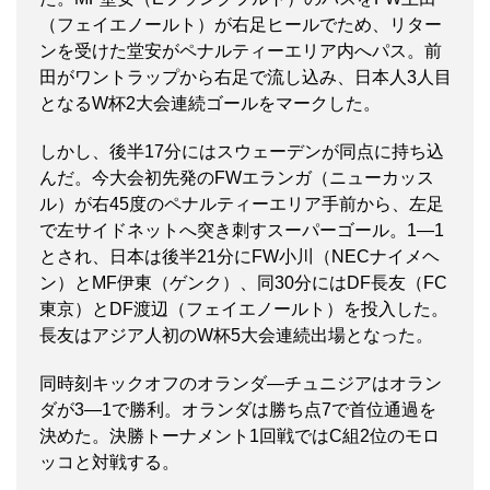
（フェイエノールト）が右足ヒールでため、リター
ンを受けた堂安がペナルティーエリア内へパス。前
田がワントラップから右足で流し込み、日本人3人目
となるW杯2大会連続ゴールをマークした。
しかし、後半17分にはスウェーデンが同点に持ち込
んだ。今大会初先発のFWエランガ（ニューカッス
ル）が右45度のペナルティーエリア手前から、左足
で左サイドネットへ突き刺すスーパーゴール。1―1
とされ、日本は後半21分にFW小川（NECナイメヘ
ン）とMF伊東（ゲンク）、同30分にはDF長友（FC
東京）とDF渡辺（フェイエノールト）を投入した。
長友はアジア人初のW杯5大会連続出場となった。
同時刻キックオフのオランダ―チュニジアはオラン
ダが3―1で勝利。オランダは勝ち点7で首位通過を
決めた。決勝トーナメント1回戦ではC組2位のモロ
ッコと対戦する。