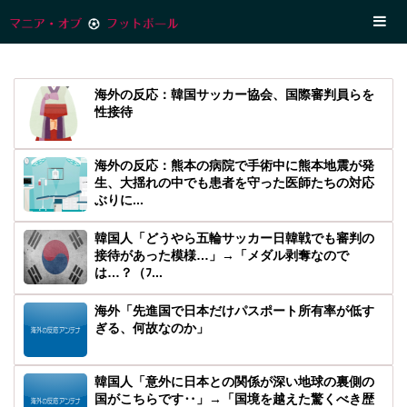
海外の反応：韓国サッカー協会、国際審判員らを
性接待
海外の反応：熊本の病院で手術中に熊本地震が発
生、大揺れの中でも患者を守った医師たちの対応
ぶりに...
韓国人「どうやら五輪サッカー日韓戦でも審判の
接待があった模様…」→「メダル剥奪なので
は…？（ﾌ...
海外「先進国で日本だけパスポート所有率が低す
ぎる、何故なのか」
韓国人「意外に日本との関係が深い地球の裏側の
国がこちらです‥」→「国境を越えた驚くべき歴