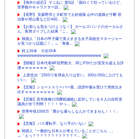
【海外の反応】 ヤニねこ 第5話 「面白くて狂っているけど、
世界観やキャラクター設...
【長野】 安曇野市と大町市で土砂崩落 山中の道路が寸断 宿
泊客や登山客など計400...
【お前らも気をつけような！】 ガールズバンドのボーカルさ
ん、客席ダイブした結果『こ...
韓国人「日本の甲子園で美人すぎる女子高校生マネージャー
が見つかり話題に！」→「青春...
村上26本 大谷26本
wwwwwwwwwwwwwwwwwwwwwwwwwwwwww
【朗報】日本代表MF佐野航大、同じPSVだが堂安を超える評
価ｗｗｗｗｗｗｗ
上原浩治「250Sで名球会入りは甘い。300か350に上げても
いい」
【悲報】ショートスリーパー堀、誹謗中傷を受けて突然泣き
出すｗｗｗｗｗｗｗｗ
【悲報】高市政権の消費税減税に反対している９人の自民党
議員が全て判明！！！！ やっ...
世帯年収1000万「豊かな暮らしなんかできません！！！」
【悲報】 バス運転手、なり手がいない
韓国人「一般的な日本人が考えていることがこちら…」
→「えっ？？？？？？？？？？？？...