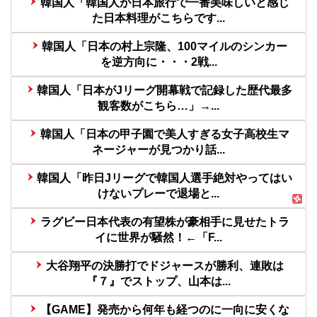
韓国人「韓国人が日本旅行で一番美味しいと感じ
た日本料理がこちらです...
韓国人「日本の村上宗隆、100マイルのシンカー
を逆方向に・・・2戦...
韓国人「日本がJリーグ開幕戦で記録した歴代最多
観客数がこちら…」→...
韓国人「日本の甲子園で美人すぎる女子高校生マ
ネージャーが見つかり話...
韓国人「昨日Jリーグで韓国人選手絶対やってはい
けないプレーで退場と...
ラグビー日本代表の有望株が豪相手に見せたトラ
イに世界が騒然！←「F...
大谷翔平の決勝打でドジャースが勝利、連敗は
『７』でストップ、山本は...
【GAME】発売から何年も経つのに一向に安くな