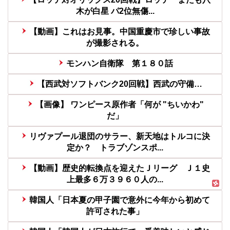
木が白星 パ2位無傷...
【動画】これはお見事。中国重慶市で珍しい事故
が撮影される。
モンハン自衛隊 第１８０話
【西武対ソフトバンク20回戦】西武の守備…
【画像】 ワンピース原作者「何が "ちいかわ"
だ」
リヴァプール退団のサラー、新天地はトルコに決
定か？ トラブゾンスポ...
【動画】歴史的転換点を迎えたＪリーグ Ｊ１史
上最多６万３９６０人の...
韓国人「日本夏の甲子園で意外に今年から初めて
許可された事」