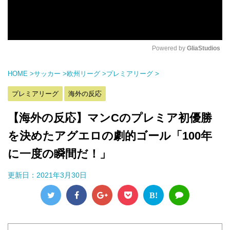
Powered by 
GliaStudios
M
HOME
>
サッカー
>
欧州リーグ
>
プレミアリーグ
>
u
t
プレミアリーグ
海外の反応
e
【海外の反応】マンCのプレミア初優勝
を決めたアグエロの劇的ゴール「100年
に一度の瞬間だ！」
更新日：
2021年3月30日
B!