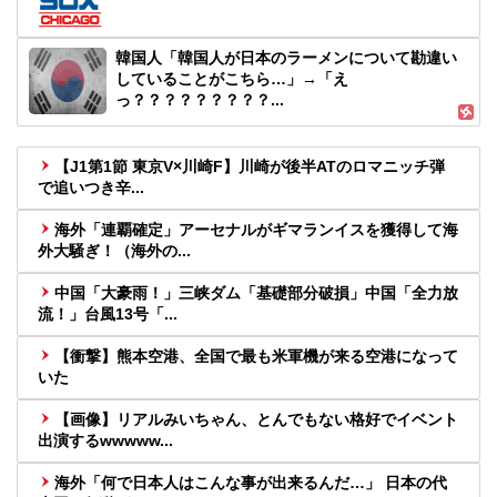
韓国人「韓国人が日本のラーメンについて勘違い
していることがこちら…」→「え
っ？？？？？？？？？...
【J1第1節 東京V×川崎F】川崎が後半ATのロマニッチ弾
で追いつき辛...
海外「連覇確定」アーセナルがギマランイスを獲得して海
外大騒ぎ！（海外の...
中国「大豪雨！」三峡ダム「基礎部分破損」中国「全力放
流！」台風13号「...
【衝撃】熊本空港、全国で最も米軍機が来る空港になって
いた
【画像】リアルみいちゃん、とんでもない格好でイベント
出演するwwwww...
海外「何で日本人はこんな事が出来るんだ…」 日本の代