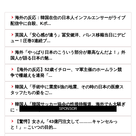
海外の反応：韓国在住の日本人インフルエンサーがライブ
配信中に自殺、Kポ...
英国人「安心感が違う」冨安健洋、パレス移籍当日にデビ
ュー！圧巻3連続ブ...
海外「やっぱり日本のこういう部分が最高なんだよ！」外
国人が語る日本の魅...
【海外の反応】52歳イチロー、マ軍主催のホームラン競
争で柵越えを連発「...
韓国人「手術中に震度6強の地震、その時の日本の医療ス
タッフたちの姿をご...
韓国人「韓国サッカー協会の性接待報道、海外でも大騒ぎ
SPONSOR
に・・・2002年...
【驚愕】女さん「43億円注文して………キャンセルっ
と！」←こいつの目的...