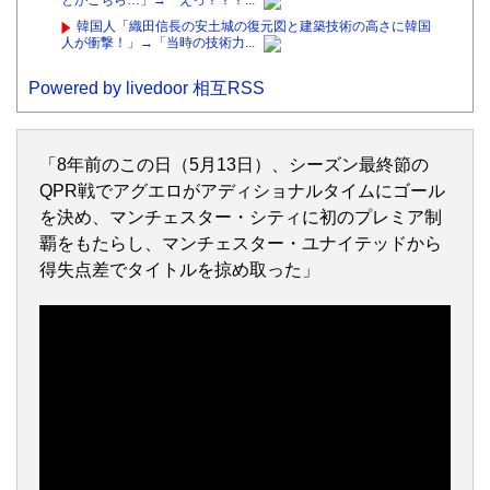
とがこちら…」→「えっ？？？...
韓国人「織田信長の安土城の復元図と建築技術の高さに韓国
人が衝撃！」→「当時の技術力...
Powered by livedoor 相互RSS
「8年前のこの日（5月13日）、シーズン最終節の
QPR戦でアグエロがアディショナルタイムにゴール
を決め、マンチェスター・シティに初のプレミア制
覇をもたらし、マンチェスター・ユナイテッドから
得失点差でタイトルを掠め取った」