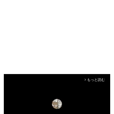
もっと読む
arrow_forward_ios