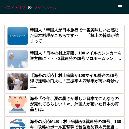
韓国人「韓国人が日本旅行で一番美味しいと感じ
た日本料理がこちらです‥」→「極上の旨味が詰
まって...
韓国人「日本の村上宗隆、100マイルのシンカーを
逆方向に・・・2戦連発の26号ソロホームラン」...
【海外の反応】村上宗隆が100マイル粉砕の26号
弾で逆転の口火に「三振率＆四球率が高い奇妙な
二...
海外「今年、夏の暑さが厳しい日本でこんなもの
が売れてるらしい！ｗ」外国人が驚いた日本の商
品とは...
海外の反応MLB：村上宗隆が2戦連発の26号、160
キロ攻略のポール直撃弾で首位攻防戦＆元監督...