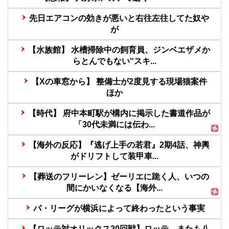
先日エアコンの効きが悪いと右往左往してた奴や
が
【水族館】 水槽掃除中の飼育員、ジンベエザメか
らとんでもない“スキ...
【Xの車窓から】 整備士が2度見する現場猫案件
ほか
【時代】 府中本町駅が構内に掲示した書道作品が
「30代未満には伝わ...
【海外の反応】『逃げ上手の若君』2期4話、神輿
がドリフトして装甲車...
【葬送のフリーレン】ゼーリエに跪く人、いつの
間にかいなくなる【海外...
パ・リーグが横浜によって終わったという事実
【ロッテ対オリックス20回戦】ロッテ またも八