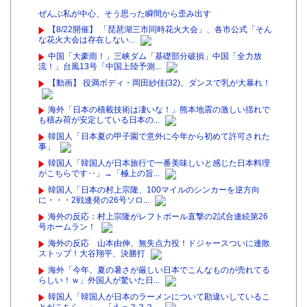
ぜんぶ私が中心、そう思った瞬間から歪み出す
【8/22開催】 「琵琶湖三市同時花火大会」、各市公式「そん
な花火大会は存在しない...
中国「大豪雨！」三峡ダム「基礎部分破損」中国「全力放
流！」台風13号「中国上陸予測...
【動画】 役満ボディ・岡田紗佳(32)、ダンスで乳が大暴れ！
海外「日本の積載技術は凄いな！」熊本地震の激しい揺れで
も積み荷が安定している日本の...
韓国人「日本夏の甲子園で意外に今年から初めて許可された
事」
韓国人「韓国人が日本旅行で一番美味しいと感じた日本料理
がこちらです‥」→「極上の旨...
韓国人「日本の村上宗隆、100マイルのシンカーを逆方向
に・・・2戦連発の26号ソロ...
海外の反応：村上宗隆がレフトポール直撃の2試合連続第26
号ホームラン！
海外の反応 山本由伸、無失点力投！ドジャースついに連敗
ストップ！大谷翔平、決勝打
海外「今年、夏の暑さが厳しい日本でこんなものが売れてる
らしい！ｗ」外国人が驚いた日...
韓国人「韓国人が日本のラーメンについて勘違いしているこ