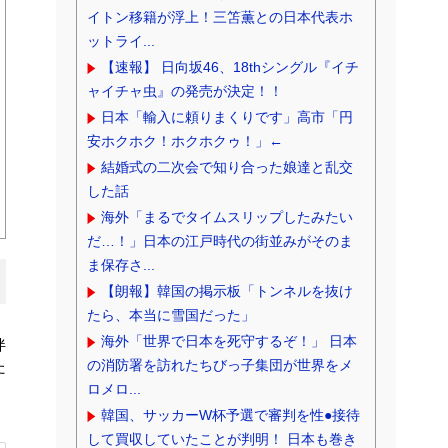
イトン移籍が浮上！三笘薫との日本代表ホ
ットライ...
【速報】 日向坂46、18thシングル『イチ
ャイチャ虫』の発売が決定！！
日本「輸入に頼りまくりです」高市「円
安ホクホク！ホクホクゥ！」←
結婚式の二次会で知り合った娘達と乱交
した話
海外「まるでタイムスリップしたみたい
だ…！」日本の江戸時代の街並みがそのま
ま保存さ...
【朗報】韓国の掲示板「トンネルを抜け
たら、本当に雪国だった」
海外「世界で日本を死守するぞ！」 日本
伴
の消防署を訪れたちびっ子集団が世界をメ
た
」
ロメロ...
韓国、サッカーW杯予選で審判を性●接待
して買収していたことが判明！ 日本も巻き