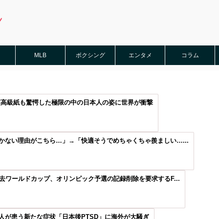
MLB
ボクシング
エンタメ
コラム
英高級紙も驚愕した極限の中の日本人の姿に世界が衝撃
ない理由がこちら…」→「快適そうでめちゃくちゃ羨ましい…...
去ワールドカップ、オリンピック予選の記録削除を要求するF...
人が患う新たな症状「日本後PTSD」に海外が大騒ぎ