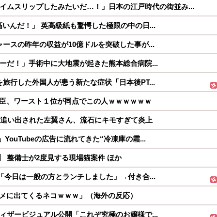
イムスリップしたみたいだ…！」日本の江戸時代の街並み...
いんだ！」 英高級紙も驚愕した極限の中の日...
ースの昨年の収益が10億ドルを突破した事が...
ーだ！」手術中に大地震が起きた熊本総合病院...
旅行した外国人が患う新たな症状「日本後PT...
臣、ワースト１位が同点でこの人ｗｗｗｗｗｗ
を追い出された左翼さん、流石にキモすぎて炎上
ouTubeの広告に流れてきた“冷凍庫の霜...
】 整備士が2度見する現場猫案件 ほか
「今日は一般の方とランチしました」→付き合...
メに出てくるネコｗｗｗ」（海外の反応）
ィザービジュアル公開「これぞ究極のお嬢様で...