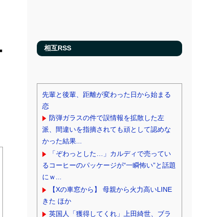
ー
相互RSS
先輩と後輩、距離が変わった日から始まる
恋
防弾ガラスの件で誤情報を拡散した左
派、間違いを指摘されても頑として認めな
かった結果...
「ぞわっとした…」カルディで売ってい
るコーヒーのパッケージが“一瞬怖い”と話題
にｗ...
【Xの車窓から】 母親から火力高いLINE
きた ほか
英国人「獲得してくれ」上田綺世、ブラ