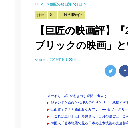
HOME
>
巨匠の映画評
>
洋画
>
洋画
SF
巨匠の映画評
【巨匠の映画評】『2
ブリックの映画」と
更新日：
2019年10月23日
“変われない私”が動き出す瞬間に出会う
ジャンポケ斎藤と代理人のやりとり、「地獄すぎて
三山賀子アナと森山みなみアナ ●● ＆ ノースリー
【これは重い】江口寿史さん「自分の絵ごと、こ
韓国人「熊本地震で見る日本の土木技術の完全勝利