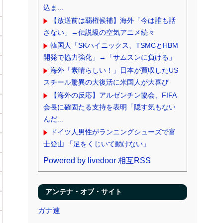
込ま...
【放送前は覇権候補】海外「今は誰も話
さない」→伝説級の空気アニメ続々
韓国人「SKハイニックス、TSMCとHBM
開発で協力強化」→「サムスンに負ける」
海外「素晴らしい！」日本が買収したUS
スチール驚異の大復活に米国人が大喜び
【海外の反応】アルゼンチン協会、FIFA
会長に確固たる支持を表明「隠す気もない
んだ...
ドイツ人男性がランニングシューズで富
士登山 「足をくじいて動けない」
Powered by livedoor 相互RSS
アンテナ・オブ・サイト
ガナ速