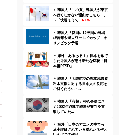
韓国人「この夏、韓国人が東京
へ行くしかない理由がこちら…」
→「快適そうで...
NEW
韓国人「韓国に10年間の出場
権剥奪や過去ワールドカップ、オ
リンピック予選...
海外「あるある！」日本を旅行
した外国人が患う新たな症状「日
本後PTSD」...
韓国人「大韓航空の熊本地震飲
料水支援に対する日本人の反応を
ご覧ください・...
韓国人「悲報：FIFA会長にさ
え2002年W杯で韓国が審判を買
収していた...
海外「日本のアニメの中でも、
過小評価されている隠れた名作と
いえばこの作品...