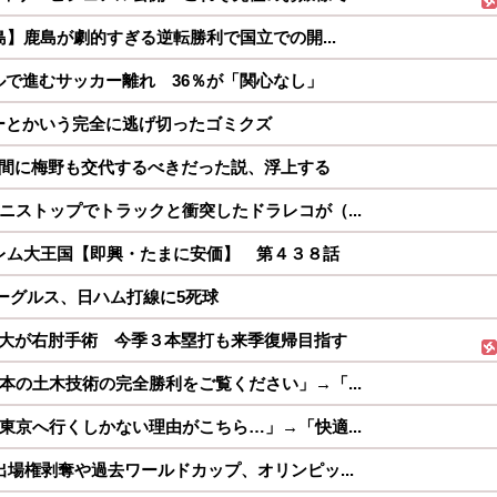
鹿島】鹿島が劇的すぎる逆転勝利で国立での開...
で進むサッカー離れ 36％が「関心なし」
ーとかいう完全に逃げ切ったゴミクズ
間に梅野も交代するべきだった説、浮上する
ニストップでトラックと衝突したドラレコが（...
ーレム大王国【即興・たまに安価】 第４３８話
ーグルス、日ハム打線に5死球
大が右肘手術 今季３本塁打も来季復帰目指す
本の土木技術の完全勝利をご覧ください」→「...
東京へ行くしかない理由がこちら…」→「快適...
出場権剥奪や過去ワールドカップ、オリンピッ...