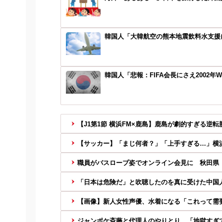
韓国人「大韓航空の熊本地震飲料水支援
韓国人「悲報：FIFA会長にさえ2002
【J1第1節 横浜FM×鹿島】鹿島が劇的すぎる逆転
【サッカー】「まじ何者？」「上手すぎる…」横浜F
職員がバスローブ姿でオンライン会見に 秋田県「
「日本は危険だ」と吹聴したのを真に受けた中国人
【画像】新人女性声優、水着になる「これって需
ジャンポケ斎藤と代理人のやりとり、「地獄すぎて