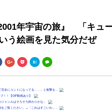
M
u
t
001年宇宙の旅』 「キュ
e
いう絵画を見た気分だぜ
B!
完全にコントになってる……」と衝撃を...
ブ！！【GIF動画あり】
のジャンルはそろそろ終わりかな」
をご覧ください」→「これはすごいわ」...