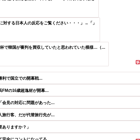
に対する日本人の反応をご覧ください・・・」→「」
年W杯で韓国が審判を買収していたと思われていた模様…（...
勝利で国立での開幕戦...
Mの16歳超逸材が開幕...
会見の対応に問題があった...
旅行客、だが代替旅行先が...
要ありますか？」
完全にコントになってる…...