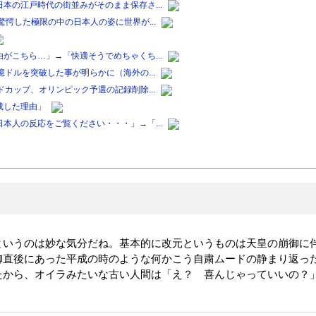
本の江戸時代の街並みがそのまま保存さ...
愕した極限の中の日本人の姿に世界が...
がこちら…」→「快適そうでめちゃくち...
ドルを突破した事が明らかに（海外の...
カップ、オリンピック予選の記録削除...
成した理由」
本人の反応をご覧ください・・・」→「...
というのは妙な気分だね。基本的に改元というものは天皇の崩御に
御直後にあった平成の時のような何かこう自粛ムードの静まり返っ
たから、オイラみたいな古い人間は「え？ 喜んじゃっていいの？