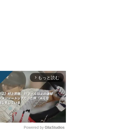
もっと読む
arrow_forward_ios
Powered by 
GliaStudios