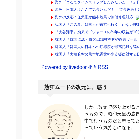
海外「まるでタイムスリップしたみたいだ…！」日
海外「日本人はなんて気高いんだ！」 英高級紙も驚
海外の反応：任天堂が熊本地震で無償修理対応
韓国人「この夏、韓国人が東京へ行くしかない理由
『大谷翔平』効果でドジャースの昨年の収益が10億
韓国人「韓国に10年間の出場権剥奪や過去ワールド
韓国人「韓国人の日本への好感度が最高記録を達
韓国人「大韓航空の熊本地震飲料水支援に対する日
Powered by livedoor 相互RSS
熱狂ムードの改元に戸惑う
しかし改元で盛り上がる
うもので、昭和天皇の崩
中で行うものだと思って
っていう気持ちになる。