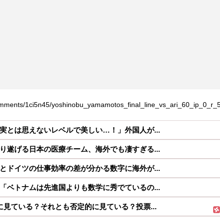
mments/1ci5n45/yoshinobu_yamamotos_final_line_vs_ari_60_ip_0_r_5
実とは思えないレベルで美しい…！」外国人が...
り遂げる日本の医療チーム、海外でも凄すぎる...
とドイツの仕事効率の差が分かる数字に海外が...
「ベトナムは先進国よりも数学に秀でているの...
に見ている？それとも否定的に見ている？投票...