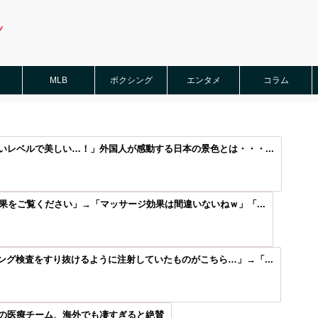
MLB
ボクシング
エンタメ
コラム
レベルで美しい…！」外国人が感動する日本の景色とは・・・...
果をご覧ください」→「マッサージ効果は間違いないねｗ」「...
グ検査をすり抜けるように注射していたものがこちら…」→「...
の医療チーム、海外でも凄すぎると絶賛