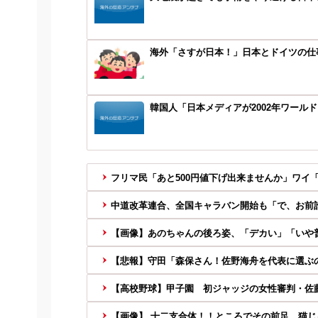
海外「さすが日本！」日本とドイツの仕
韓国人「日本メディアが2002年ワール
フリマ民「あと500円値下げ出来ませんか」ワイ
中道改革連合、全国キャラバン開始も「で、お前
【画像】あのちゃんの後ろ姿、「デカい」「いや
【悲報】守田「森保さん！佐野海舟を代表に選ぶの
【高校野球】甲子園 初ジャッジの女性審判・佐藤
【画像】 十二支合体！！ところでその前足、猫じ