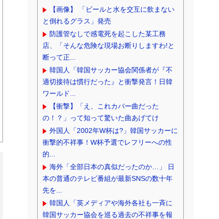
【画像】 「ビールと水を交互に飲まない
と倒れるグラス」発売
防護管なしで感電死を起こした某工務
店、「そんな危険な現場お断りしますわ!と
断って正...
韓国人「韓国サッカー協会関係者が『不
適切接待は慣行だった』と衝撃発言！日韓
ワールド...
【衝撃】「え、これカバー曲だった
の！？」って知って驚いた曲あげてけ
外国人「2002年W杯は?」韓国サッカーに
衝撃的不祥事！W杯予選でレフリーへの性
的...
海外「全部日本の真似だったのか…」 日
本の普通のテレビ番組が最新SNSの数十年
先を...
韓国人「英メディアや海外各社も一斉に
韓国サッカー協会を巡る過去の不祥事を報