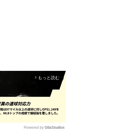
もっと読む
arrow_forward_ios
Powered by 
GliaStudios