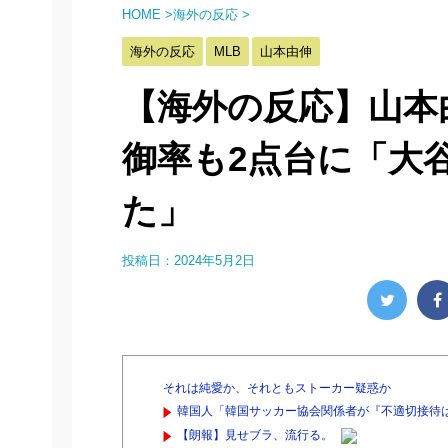
HOME
>
海外の反応
>
海外の反応
MLB
山本由伸
【海外の反応】山本
御率も2点台に「大
た」
投稿日：
2024年5月2日
それは純愛か、それともストーカー疑惑か
韓国人「韓国サッカー協会関係者が『不適切接待は
【朗報】見せブラ、流行る。