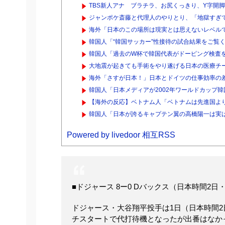
TBS新人アナ ブラチラ、お尻くっきり、Y字開
ジャンポケ斎藤と代理人のやりとり、「地獄すぎて
海外「日本のこの場所は現実とは思えないレベルで
韓国人「“韓国サッカー”性接待の試合結果をご覧く
韓国人「過去のW杯で韓国代表がドーピング検査を
大地震が起きても手術をやり遂げる日本の医療チ
海外「さすが日本！」日本とドイツの仕事効率の
韓国人「日本メディアが2002年ワールドカップ韓
【海外の反応】ベトナム人「ベトナムは先進国より
韓国人「日本が誇るキャプテン翼の高橋陽一は実
Powered by livedoor 相互RSS
■ドジャース 8ー0 Dバックス（日本時間2
ドジャース・大谷翔平投手は1日（日本時間
チスタートで代打待機となったが出番はなか