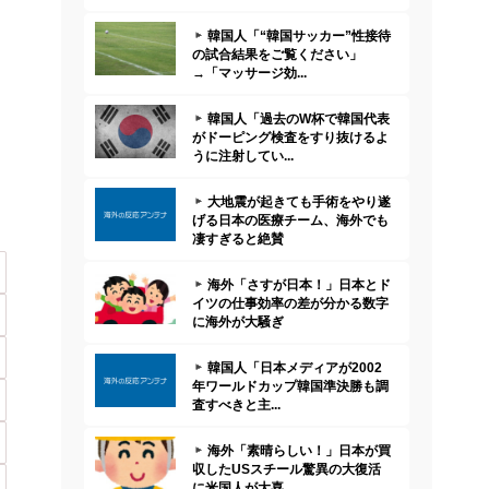
韓国人「“韓国サッカー”性接待
の試合結果をご覧ください」
→「マッサージ効...
韓国人「過去のW杯で韓国代表
がドーピング検査をすり抜けるよ
うに注射してい...
大地震が起きても手術をやり遂
げる日本の医療チーム、海外でも
凄すぎると絶賛
海外「さすが日本！」日本とド
イツの仕事効率の差が分かる数字
に海外が大騒ぎ
韓国人「日本メディアが2002
年ワールドカップ韓国準決勝も調
査すべきと主...
海外「素晴らしい！」日本が買
収したUSスチール驚異の大復活
に米国人が大喜...