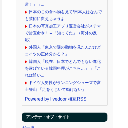
道！」→...
日本のこの食べ物を見て!日本人はなんで
も芸術に変えちゃうよ
日本の写真加工アプリ運営会社がステマ
で措置命令！←「知ってた」（海外の反
応）
外国人「東京で謎の動物を見たんだけど
コイツの正体分かる？」
韓国人「現在、日本でとんでもない進化
を遂げている韓国料理がこちら…」→「こ
れは旨い...
ドイツ人男性がランニングシューズで富
士登山 「足をくじいて動けない」
Powered by livedoor 相互RSS
アンテナ・オブ・サイト
ガナ速