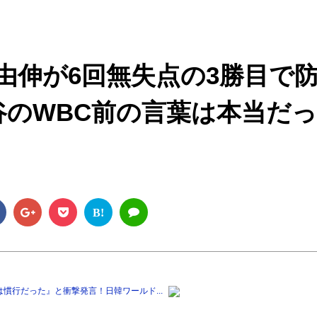
M
u
t
由伸が6回無失点の3勝目で
e
谷のWBC前の言葉は本当だっ
B!
慣行だった』と衝撃発言！日韓ワールド...