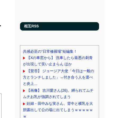
防
相互RSS
共感必至の“日常修羅場”短編集！
【Xの車窓から】 洗車したら最悪の刺青
が出現して笑い止まらん ほか
【賛否】 ジョージア大使「今日は一般の
方とランチしました」→付き合う人を選べ
と炎上...
【画像】 吉川愛さん(26)、縛られてムチ
ムチお乳が強調されてしまう
妊婦・田中みな実さん、背中と横乳を大
胆露出して公の場に出てしまうｗｗｗｗｗ
ｗ