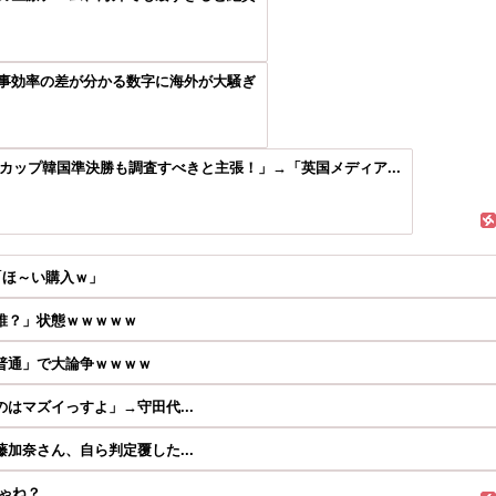
事効率の差が分かる数字に海外が大騒ぎ
ドカップ韓国準決勝も調査すべきと主張！」→「英国メディア...
「ほ～い購入ｗ」
誰？」状態ｗｗｗｗｗ
普通」で大論争ｗｗｗｗ
はマズイっすよ」→守田代...
加奈さん、自ら判定覆した...
ゃね？