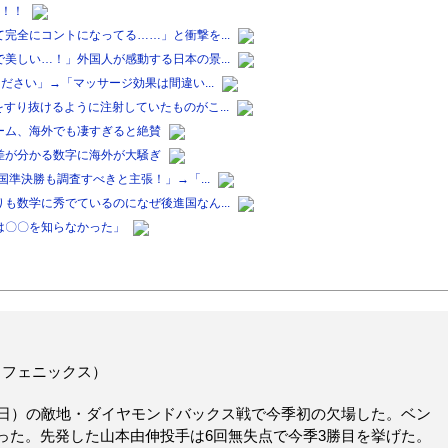
脚！！
完全にコントになってる……」と衝撃を...
美しい…！」外国人が感動する日本の景...
ださい」→「マッサージ効果は間違い...
すり抜けるように注射していたものがこ...
ーム、海外でも凄すぎると絶賛
差が分かる数字に海外が大騒ぎ
国準決勝も調査すべきと主張！」→「...
も数学に秀でているのになぜ後進国なん...
は〇〇を知らなかった」
日・フェニックス）
2日）の敵地・ダイヤモンドバックス戦で今季初の欠場した。ベン
った。先発した山本由伸投手は6回無失点で今季3勝目を挙げた。