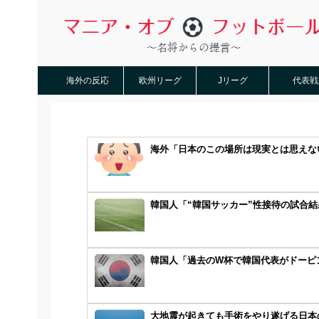
海外の反応
欧州リーグ
Jリーグ
代表戦
海外「日本のこの場所は現実とは思えない
韓国人「“韓国サッカー”性接待の試合結
韓国人「過去のW杯で韓国代表がドーピン
大地震が起きても手術をやり遂げる日本