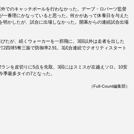
屋外でのキャッチボールを行わなかった。デーブ・ロバーツ監督
が一番理にかなっていると思った。何かがあって休養日を与えた
を明かしたが、試合に出場しなかった。開幕からの連続試合出場
浴びたが、続くウォーカーを一邪飛に。3回以外は走者を出した
2四球5奪三振で防御率2.91。3試合連続でクオリティスタート
2ランを皮切りに5点を先取。3回にはスミスが左越えソロ。10安
今季最多タイの7となった。
（Full-Count編集部）