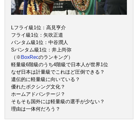
Lフライ級1位：高見亨介
フライ級1位：矢吹正道
バンタム級1位：中谷潤人
Sバンタム級1位：井上尚弥
（※
BoxRec
のランキング）
軽量級6階級のうち4階級で日本人が世界1位
なぜ日本は計量級でこれほど圧倒できる？
遺伝的に軽量級に向いている？
優れたボクシング文化？
ホームアドバンテージ？
そもそも国外には軽量級の選手が少ない？
理由は一体何だろう？