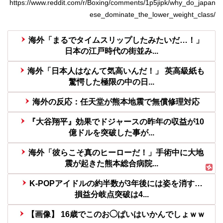
https://www.reddit.com/r/Boxing/comments/1p5jipk/why_do_japan
ese_dominate_the_lower_weight_class/
海外「まるでタイムスリップしたみたいだ…！」
日本の江戸時代の街並み...
海外「日本人はなんて気高いんだ！」 英高級紙も
驚愕した極限の中の日...
海外の反応：任天堂が熊本地震で無償修理対応
『大谷翔平』効果でドジャースの昨年の収益が10
億ドルを突破した事が...
海外「彼らこそ真のヒーローだ！」手術中に大地
震が起きた熊本総合病院...
K-POPアイドルの約半数が3年後には姿を消す…
損益分岐点突破は4...
【画像】 16歳でこのお◯ぱいはいかんでしょｗｗ