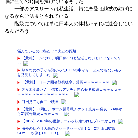
眠に全ての時間を捧げているそうだ
一部のアスリートは私生活、特に恋愛は競技の妨げに
なるからご法度とされている
階級については単に日本人の体格がそれに適合してい
るんだろう
悩んでいるのは私だけ？夫との距離
【悲報】 ワイ(33)、明日嫁(34)と妊活しないといけなくて辛
い
好きな女の子から預かったHDDの中から、とんでもないモノ
を発見してしまった
【悲報】Jリーグ開幕戦視聴率、爆死ｗｗｗｗｗｗｗ
佐々木朗希さん、信者もアンチも黙らせる成績ｗｗｗｗｗｗ
ｗｗｗｗｗｗｗｗｗｗｗｗｗｗ...
何回見ても面白い映画
【驚愕】J1岡山、ホーム開幕戦チケット完売を発表、24年か
ら31試合連続ｗｗｗｗｗ...
【NBA】2007年の優勝チームを決定づけたプレーがこれ
海外の反応【天幕のジャードゥーガル】1・2話 山田監督
GOAT！映像もOP・EDも...