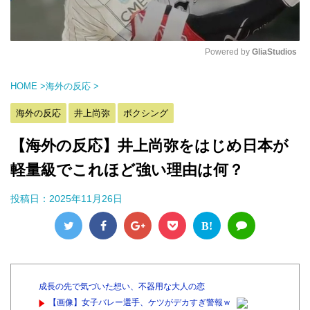
Powered by 
GliaStudios
M
HOME
>
海外の反応
>
u
t
海外の反応
井上尚弥
ボクシング
e
【海外の反応】井上尚弥をはじめ日本が
軽量級でこれほど強い理由は何？
投稿日：
2025年11月26日
B!
成長の先で気づいた想い、不器用な大人の恋
【画像】女子バレー選手、ケツがデカすぎ警報ｗ