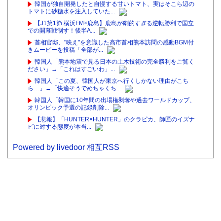
韓国が独自開発したと自慢する甘いトマト、実はそこら辺の
トマトに砂糖水を注入していた...
【J1第1節 横浜FM×鹿島】鹿島が劇的すぎる逆転勝利で国立
での開幕戦制す！後半A...
首相官邸、"映え"を意識した高市首相熊本訪問の感動BGM付
きムービーを投稿「全部が...
韓国人「熊本地震で見る日本の土木技術の完全勝利をご覧く
ださい」→「これはすごいわ」...
韓国人「この夏、韓国人が東京へ行くしかない理由がこち
ら…」→「快適そうでめちゃくち...
韓国人「韓国に10年間の出場権剥奪や過去ワールドカップ、
オリンピック予選の記録削除...
【悲報】「HUNTER×HUNTER」のクラピカ、師匠のイズナ
ビに対する態度が本当...
Powered by livedoor 相互RSS