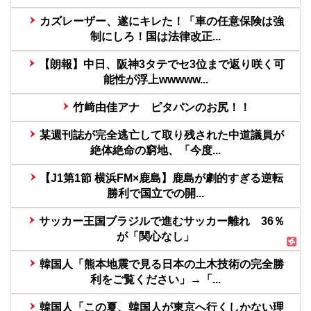
カズレーザー、遂にキレた！「車の任意保険は強
制にしろ！国は法律改正...
【朗報】中日、阪神3タテでセ3位まで返り咲く可
能性が浮上wwwww...
竹﨑由佳アナ ピタパンのお尻！！
某週刊誌が完全逃亡して取り残された中道議員が
絶体絶命の窮地、「今度...
【J1第1節 横浜FM×鹿島】鹿島が劇的すぎる逆転
勝利で国立での開...
サッカー王国ブラジルで進むサッカー離れ 36％
が「関心なし」
韓国人「熊本地震で見る日本の土木技術の完全勝
利をご覧ください」→「...
韓国人「この夏、韓国人が東京へ行くしかない理