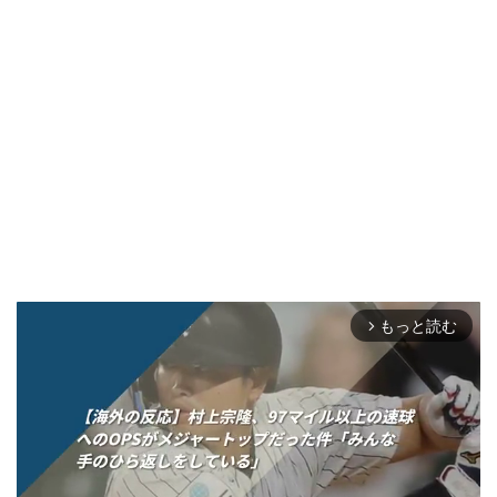
もっと読む
arrow_forward_ios