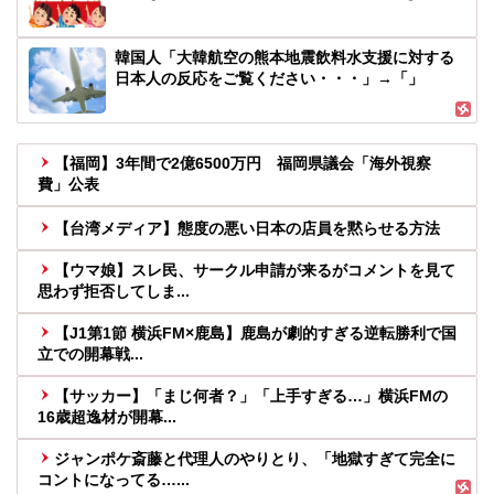
韓国人「大韓航空の熊本地震飲料水支援に対する
日本人の反応をご覧ください・・・」→「」
【福岡】3年間で2億6500万円 福岡県議会「海外視察
費」公表
【台湾メディア】態度の悪い日本の店員を黙らせる方法
【ウマ娘】スレ民、サークル申請が来るがコメントを見て
思わず拒否してしま...
【J1第1節 横浜FM×鹿島】鹿島が劇的すぎる逆転勝利で国
立での開幕戦...
【サッカー】「まじ何者？」「上手すぎる…」横浜FMの
16歳超逸材が開幕...
ジャンポケ斎藤と代理人のやりとり、「地獄すぎて完全に
コントになってる…...