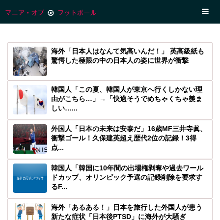
海外「日本人はなんて気高いんだ！」 英高級紙も
驚愕した極限の中の日本人の姿に世界が衝撃
韓国人「この夏、韓国人が東京へ行くしかない理
由がこちら…」→「快適そうでめちゃくちゃ羨ま
しい…...
外国人「日本の未来は安泰だ」16歳MF三井寺眞、
衝撃ゴール！久保建英超え歴代2位の記録！3得
点...
韓国人「韓国に10年間の出場権剥奪や過去ワール
ドカップ、オリンピック予選の記録削除を要求す
るF...
海外「あるある！」日本を旅行した外国人が患う
新たな症状「日本後PTSD」に海外が大騒ぎ