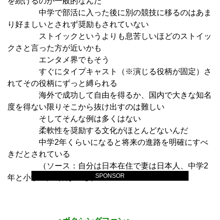
を続けるのが一般的なんだ
中学で部活に入った後に別の競技に移るのはあま
り好ましいとされず奨励もされていない
ストイックというよりも息苦しいほどのストイッ
クさと言った方が近いかも
エンタメ界でもそう
すぐにタイプキャスト（※演じる役柄が固定）さ
れてその役柄にずっと縛られる
海外で成功して自由を得るか、国内で大きな知名
度を得ない限りそこから抜け出すのは難しい
そしてそんな例は多くはない
柔軟性を奨励する文化がほとんどないんだ
中学2年くらいになると将来の進路を明確にすべ
きだとされている
（ソース：自分は日本在住で妻は日本人、中学2
SPONSOR
年と小学6年の娘がいる）