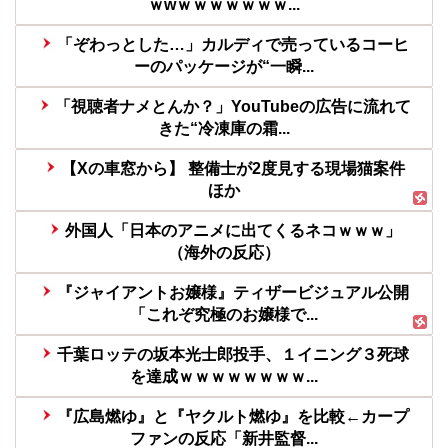
ｗwｗｗｗｗｗｗｗ...
「ぞわっとした…」カルディで売っているコーヒ
ーのパッケージが“一瞬...
「視聴者ナメとんか？」YouTubeの広告に流れて
きた“冷凍庫の霜...
【Xの車窓から】 整備士が2度見する現場猫案件
ほか
外国人「日本のアニメに出てくるネコｗｗｗ」
（海外の反応）
『ジャイアントお嬢様』ティザービジュアル公開
「これぞ究極のお嬢様で...
千葉ロッテの坂本光士郎投手、１イニング３死球
を達成ｗｗｗｗｗｗｗｗ...
『広島燃ゆ』と『ヤクルト燃ゆ』を比較←カープ
ファンの反応「新井監督...