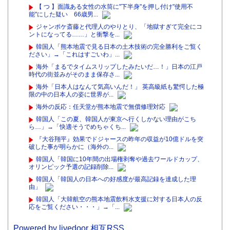
【 つ 】面識ある女性の水筒に"下半身"を押し付け"使用不
能"にした疑い 66歳男...
ジャンポケ斎藤と代理人のやりとり、「地獄すぎて完全にコ
ントになってる……」と衝撃を...
韓国人「熊本地震で見る日本の土木技術の完全勝利をご覧く
ださい」→「これはすごいわ」...
海外「まるでタイムスリップしたみたいだ…！」日本の江戸
時代の街並みがそのまま保存さ...
海外「日本人はなんて気高いんだ！」 英高級紙も驚愕した極
限の中の日本人の姿に世界が...
海外の反応：任天堂が熊本地震で無償修理対応
韓国人「この夏、韓国人が東京へ行くしかない理由がこち
ら…」→「快適そうでめちゃくち...
『大谷翔平』効果でドジャースの昨年の収益が10億ドルを突
破した事が明らかに（海外の...
韓国人「韓国に10年間の出場権剥奪や過去ワールドカップ、
オリンピック予選の記録削除...
韓国人「韓国人の日本への好感度が最高記録を達成した理
由」
韓国人「大韓航空の熊本地震飲料水支援に対する日本人の反
応をご覧ください・・・」→「...
Powered by livedoor 相互RSS