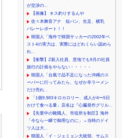
が交渉の...
【画像】 キス釣りするんや
佐々木舞音アナ 短パン、生足、横乳
バレーレポート！！
韓国人「海外で韓国サッカーの2002年ベ
スト4の実力は、実際にはどれくらい認めら
れ...
【衝撃】Z新入社員、意地でも9月の社員
旅行の計画をやらない・・・・・
韓国人「台風で品不足になった沖縄のス
ーパーに行ってみたら、なぜか辛ラーメン
だけ売れ...
「1個9,983キロカロリー、成人が4〜5日
かけて食べる量」店名は『心臓発作グリル...
【失業中の靴職人、市役所を制圧】海外
「今なら一瞬で御用なのに」→当時のドイ
ツ人は大...
韓国人「イ・ジェミョン大統領、サムス