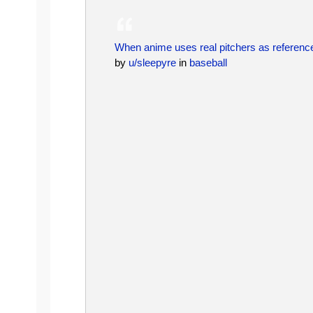
When anime uses real pitchers as reference
by
u/sleepyre
in
baseball