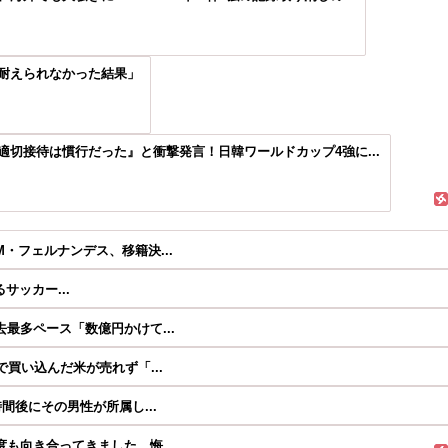
耐えられなかった結果」
切接待は慣行だった』と衝撃発言！日韓ワールドカップ4強に...
・フェルナンデス、移籍決...
るサッカー...
最多ペース「数億円かけて...
買い込んだ米が売れず「...
間後にその男性が所属し...
も向き合ってきました。悔...