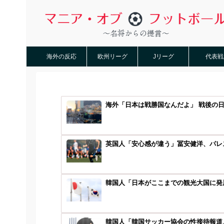
海外の反応
欧州リーグ
Jリーグ
代表戦
海外「日本は戦勝国なんだよ」 戦後の
英国人「安心感が違う」冨安健洋、パレス
韓国人「日本がここまでの観光大国に発展
韓国人「韓国サッカー協会の性接待報道、海