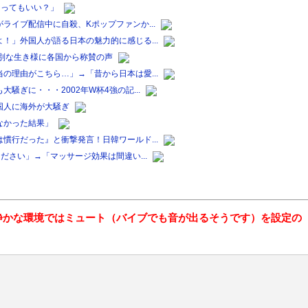
なってもいい？」
ライブ配信中に自殺、Kポップファンか...
！」外国人が語る日本の魅力的に感じる...
別な生き様に各国から称賛の声
の理由がこちら…」→「昔から日本は愛...
ぎに・・・2002年W杯4強の記...
国人に海外が大騒ぎ
なかった結果」
慣行だった』と衝撃発言！日韓ワールド...
ださい」→「マッサージ効果は間違い...
静かな環境ではミュート（バイブでも音が出るそうです）を設定の