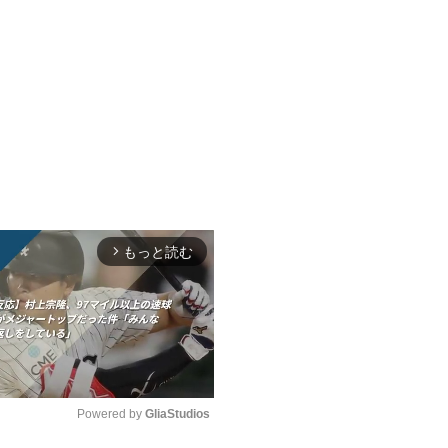
もっと読む
arrow_forward_ios
Powered by 
GliaStudios