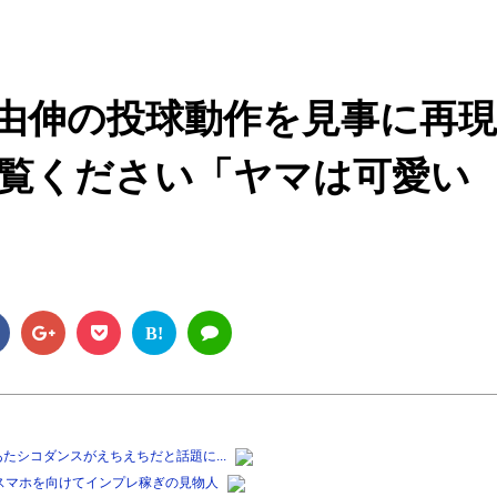
M
u
t
由伸の投球動作を見事に再現
e
覧ください「ヤマは可愛い
B!
たシコダンスがえちえちだと話題に...
スマホを向けてインプレ稼ぎの見物人