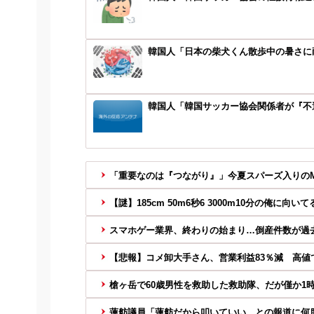
韓国人「日本の柴犬くん散歩中の暑さに
韓国人「韓国サッカー協会関係者が『不適
「重要なのは『つながり』」今夏スパーズ入りのM
【謎】185cm 50m6秒6 3000m10分の俺に向いて
スマホゲー業界、終わりの始まり…倒産件数が過去
【悲報】コメ卸大手さん、営業利益83％減 高値で
槍ヶ岳で60歳男性を救助した救助隊、だが僅か1時
蓮舫議員「蓮舫だから叩いていい、との報道に何度