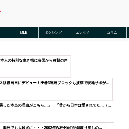
MLB
ボクシング
エンタメ
コラム
日本人の特別な生き様に各国から称賛の声
移籍当日にデビュー！圧巻3連続ブロックも披露で現地サポが...
した本当の理由がこちら…」→「昔から日本は愛されてた…（...
外でも大騒ぎに・・・2002年W杯4強の記録取り消しの...