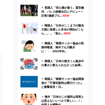
英国人「安心感が違う」冨安健
洋、パレス移籍当日にデビュー！
圧巻3連続ブロ...
NEW
韓国人「日本がここまでの観光
大国に発展した本当の理由がこち
ら…」→「昔か...
NEW
韓国人「韓国サッカー協会の性
接待報道、海外でも大騒ぎ
に・・・2002年W...
韓国人「日本の柴犬くん散歩中
の暑さに耐えられなかった結果」
韓国人「韓国サッカー協会関係
者が『不適切接待は慣行だった』
と衝撃発言！日...
海外「日本のこの場所は現実と
は思えないレベルで美しい…！」
外国人が感動す...