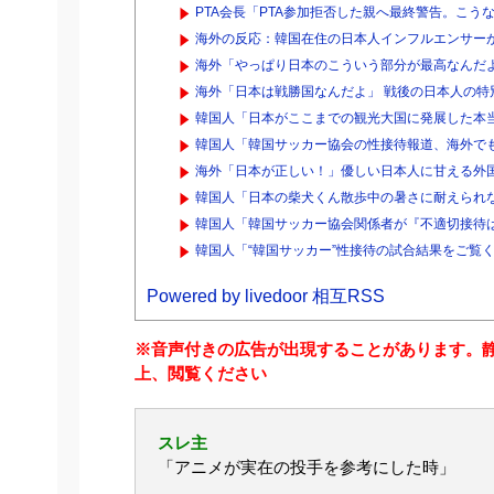
PTA会長「PTA参加拒否した親へ最終警告。こう
海外の反応：韓国在住の日本人インフルエンサーが
海外「やっぱり日本のこういう部分が最高なんだよ
海外「日本は戦勝国なんだよ」 戦後の日本人の特
韓国人「日本がここまでの観光大国に発展した本当
韓国人「韓国サッカー協会の性接待報道、海外でも大騒
海外「日本が正しい！」優しい日本人に甘える外
韓国人「日本の柴犬くん散歩中の暑さに耐えられ
韓国人「韓国サッカー協会関係者が『不適切接待は
韓国人「“韓国サッカー”性接待の試合結果をご覧く
Powered by livedoor 相互RSS
※音声付きの広告が出現することがあります。
上、閲覧ください
スレ主
「アニメが実在の投手を参考にした時」