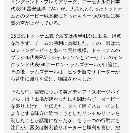
イングランド・プレミアリーグ、アーセナルの日本
代表DF冨安健洋（24）が、大荒れとなったトットナ
ムとのダービー戦直後にとったもう一つの行動に称
賛の声が上がっている。
15日のトットナム戦で冨安は後半41分に出場。得点
を許さず、チームの勝利に貢献した。この一戦は北
ロンドンダービーとあって荒れ模様。トットナムの
ブラジル代表FWリシャルリソンとアーセナルのイン
グランド代表GKアーロン・ラムズデールが口論に。
その後、ラムズデールは、ピッチ脇でサポーターか
ら背中に蹴りを受け、物議をかもした。
そんな中、冨安について英メディア「スポーツバイ
ブル」は「出場が遅かったにも関わらず、ダービー
を盛り上げた」と伝えた。タッチ際でスローインし
ようとする味方に近づこうとしたリシャルリソンを
制したことが話題になったが、もう一つの行動にも
注目が。冨安は勝利後サポーターと勝利を喜び、控