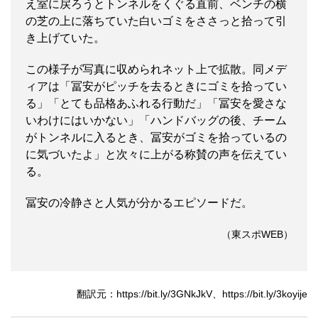
え室に戻ろうとトンネルをくぐる直前、ベンチの横
の芝の上に落ちていた白いゴミをささっと拾って引
き上げていた。
この様子が写真に収められネット上で拡散。同メデ
ィアは「冨安がピッチを去るときにゴミを拾ってい
る」「とても品格あふれる行動だ」「冨安を愛さな
いわけにはいかない」「ハンドバッグの後、チーム
がトンネルに入るとき、冨安がゴミを拾っているの
に気づいたよ」と次々に上がる称賛の声を伝えてい
る。
冨安の冷静さと人気が分かるエピソードだ。
（東スポWEB）
翻訳元：https://bit.ly/3GNkJkV、https://bit.ly/3koyije