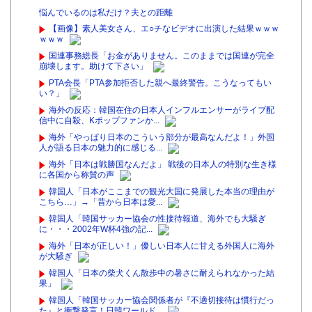
悩んでいるのは私だけ？夫との距離
【画像】素人美女さん、エ○チなビデオに出演した結果ｗｗｗ
ｗｗｗ
国連事務総長「お金がありません。このままでは国連が完全
崩壊します。助けて下さい」
PTA会長「PTA参加拒否した親へ最終警告。こうなってもい
い？」
海外の反応：韓国在住の日本人インフルエンサーがライブ配
信中に自殺、Kポップファンか...
海外「やっぱり日本のこういう部分が最高なんだよ！」外国
人が語る日本の魅力的に感じる...
海外「日本は戦勝国なんだよ」 戦後の日本人の特別な生き様
に各国から称賛の声
韓国人「日本がここまでの観光大国に発展した本当の理由が
こちら…」→「昔から日本は愛...
韓国人「韓国サッカー協会の性接待報道、海外でも大騒ぎ
に・・・2002年W杯4強の記...
海外「日本が正しい！」優しい日本人に甘える外国人に海外
が大騒ぎ
韓国人「日本の柴犬くん散歩中の暑さに耐えられなかった結
果」
韓国人「韓国サッカー協会関係者が『不適切接待は慣行だっ
た』と衝撃発言！日韓ワールド...