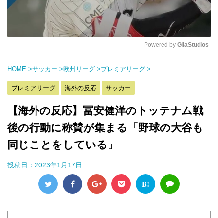
Powered by 
GliaStudios
M
HOME
>
サッカー
>
欧州リーグ
>
プレミアリーグ
>
u
t
プレミアリーグ
海外の反応
サッカー
e
【海外の反応】冨安健洋のトッテナム戦
後の行動に称賛が集まる「野球の大谷も
同じことをしている」
投稿日：
2023年1月17日
B!