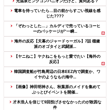
元温泉ピンクコンパニオンだけど、質問ある？
電車を待っていたら…目の前からすごい視線を感
じた????
「ぞわっとした…」カルディで売っているコーヒ
ーのパッケージが“一瞬...
海外の反応【天幕のジャードゥーガル】7話 穏健
派のオゴタイと武闘派...
【ヤニねこ】ヤクねこをもっと愛でたい【海外の
反応】
韓国調査船が竹島周辺の日本EEZ内で調査か、ワ
イヤのようなもの海中...
【画像】神田明神さん、秋葉原のメイドを集めて
ぶっとびイベントを開催...
才木浩人を信じて9回投げさせなかったのが敗因な
件