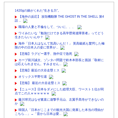
1420gの娘がくれた“生きる力”。
【海外の反応】 攻殻機動隊 THE GHOST IN THE SHELL 第4
話 ...
職場の人妻と不倫をして、ついに、、、
ワイみたいな『勉強だけできる高学歴発達障害者』ってどう
生きたらいいんや？
海外「日本人はなんて気高いんだ！」 英高級紙も驚愕した極
限の中の日本人の姿に世界が...
【悲報】ラグビー選手、熱中症で急死
カープ前川誠太、ゾンタバ問題で鈴木本部長と面談「取材に
は応えられません。すみません...
【悲報】最近の大谷走塁ミス
オリックス平野引退
【悲報】 最近の大谷走塁ミス
【ニュース】日本をダメにした総理大臣、ワースト１位が同
点でこの人ｗｗｗｗｗｗ
藤川球児はなぜ素直に遊撃手元山、左翼手髙寺ができないの
か
韓国人「日本がここまでの観光大国に発展した本当の理由が
こちら…」→「昔から日本は愛...