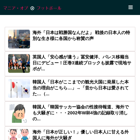
海外「日本は戦勝国なんだよ」 戦後の日本人の特
別な生き様に各国から称賛の声
英国人「安心感が違う」冨安健洋、パレス移籍当
日にデビュー！圧巻3連続ブロックも披露で現地サ
ポが...
韓国人「日本がここまでの観光大国に発展した本
当の理由がこちら…」→「昔から日本は愛されて
た…（...
韓国人「韓国サッカー協会の性接待報道、海外で
も大騒ぎに・・・2002年W杯4強の記録取り消し
の...
海外「日本が正しい！」優しい日本人に甘える外
国人に海外が大騒ぎ