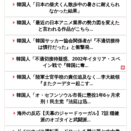
韓国人「日本の柴犬くん散歩中の暑さに耐えられ
なかった結果」
韓国人「最近の日本アニメ業界の勢力図を変えた
と言われる作品がこちら...
韓国人「韓国サッカー協会関係者が『不適切接待
は慣行だった』と衝撃発...
韓国人「不適切接待疑惑、2002年イタリア・スペ
イン戦で『韓国に奪...
韓国人「陸軍士官学校の責任追及なく…李大統領
『またクーデター起こす...
韓国人「オ・セフンソウル市長に懲役1年6ヶ月求
刑！民主党『法廷は迅...
海外の反応【天幕のジャードゥーガル】7話 穏健
派のオゴタイと武闘派...