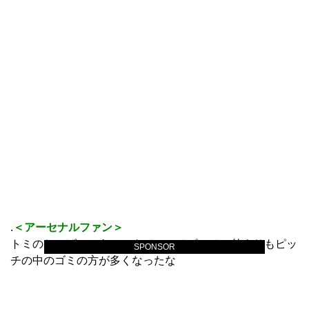
.
＜アーセナルファン＞
トミのおかげで、あのスタジアムはピッチの外よりもピッ
SPONSOR
チの中のゴミの方が多くなったな