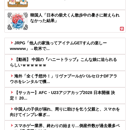
韓国人「日本の柴犬くん散歩中の暑さに耐えられ
なかった結果」
JRPG「他人の家漁ってアイテムGETすんの楽しー
wwwww」→欧米で...
【動画】 中国の『ハニートラップ』こんな娘に迫られる
らしいｗｗｗｗｗｗ
海外「全く予想外！」リヴァプールがバルセロナDFアラ
ウホをレンタルで獲...
【サッカー】AFC・U23アジアカップ2028 日本開催 決
定！ 20...
中国人の子供が溺れ、周りに助けを乞う父親と、スマホを
向けてインプレ稼ぎ...
スマホゲー業界、終わりの始まり…倒産件数が過去最多ペ