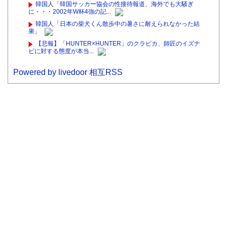
韓国人「韓国サッカー協会の性接待報道、海外でも大騒ぎ
に・・・2002年W杯4強の記...
韓国人「日本の柴犬くん散歩中の暑さに耐えられなかった結
果」
【悲報】「HUNTER×HUNTER」のクラピカ、師匠のイズナ
ビに対する態度が本当...
Powered by livedoor 相互RSS