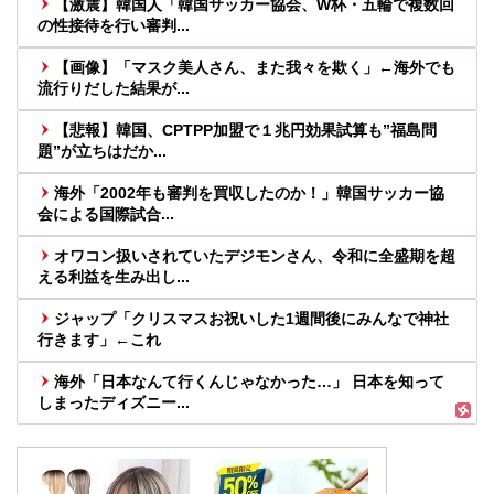
【激震】韓国人「韓国サッカー協会、W杯・五輪で複数回
の性接待を行い審判...
【画像】「マスク美人さん、また我々を欺く」←海外でも
流行りだした結果が...
【悲報】韓国、CPTPP加盟で１兆円効果試算も”福島問
題”が立ちはだか...
海外「2002年も審判を買収したのか！」韓国サッカー協
会による国際試合...
オワコン扱いされていたデジモンさん、令和に全盛期を超
える利益を生み出し...
ジャップ「クリスマスお祝いした1週間後にみんなで神社
行きます」←これ
海外「日本なんて行くんじゃなかった…」 日本を知って
しまったディズニー...