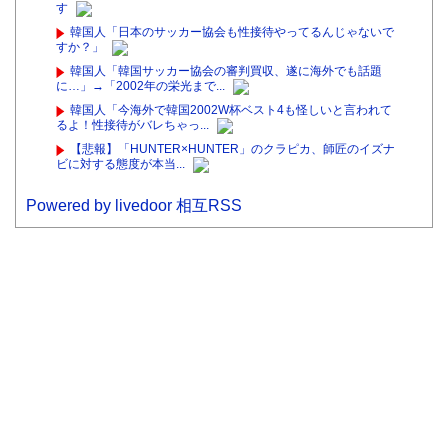
す
韓国人「日本のサッカー協会も性接待やってるんじゃないで
すか？」
韓国人「韓国サッカー協会の審判買収、遂に海外でも話題
に…」→「2002年の栄光まで...
韓国人「今海外で韓国2002W杯ベスト4も怪しいと言われて
るよ！性接待がバレちゃっ...
【悲報】「HUNTER×HUNTER」のクラピカ、師匠のイズナ
ビに対する態度が本当...
Powered by livedoor 相互RSS