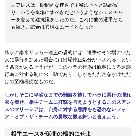
スアレスは、瞬間的な速さで主審の下へと詰め寄
り、ハラを退場にすべきだというようなジェスチャ
ーを交えて猛抗議をしたのだ。これに他の選手たち
も続き、試合は異様なムードとなった。
確かに南米サッカー連盟の規約には「選手やその場にいた
人に暴行を加えた場合には出場停止処分が下される」とい
う条文があるそうだが、このハラの行為は観客による迷惑
行為に対する制止の一助であり、しかもただ足をかけただ
けの至極穏便なものだ。
しかしそこに卑劣なまでの難癖を施してハラに暴行の濡れ
衣を着せ、相手チームに打撃を与えようとするこのスアレ
スのマリーシアは、自身に対する悪評をも恐れないフォ
ア・オブ・ザ・チームの勇敢な振る舞いと言えよう。
相手エースを冤罪の標的にせよ