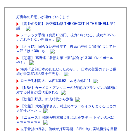
好青年の片思いが壊れていくまで
【海外の反応】 攻殻機動隊 THE GHOST IN THE SHELL 第4
話 ...
レーシック手術（費用10万円、視力2.0になる、成功率95%）
←これをしない理由ｗ...
【えぇ!?】 回らない寿司屋で、彼氏が寿司に “醤油” つけてた
→私「は？30にも...
【悲報】 高野連「暑熱対策で第2試合は13:30プレイボール
や！」
海外「全部日本の真似だったのか…」 日本の普通のテレビ番
組が最新SNSの数十年先を...
ロッテ毛利海大、vs西武0.92 vsその他7.41
【NBA】カーメロ・アンソニーの2年前のブランソンの減額に
対する発言が掘り返される
【朗報】野茂、新人時代から別格
【悲報】 大谷翔平さん、村上のエラーをイジりまくるほどの
人間性だった…
【ニュース】 韓国が熊本被災地に水を支援 ⇒ トイレの水に
ｗｗｗｗｗｗｗ
左手骨折の長谷川信哉が打撃再開 8月中旬に実戦復帰を目指