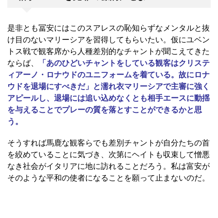
是非とも冨安にはこのスアレスの恥知らずなメンタルと抜
け目のないマリーシアを習得してもらいたい。仮にユベン
トス戦で観客席から人種差別的なチャントが聞こえてきた
ならば、
「あのひどいチャントをしている観客はクリステ
ィアーノ・ロナウドのユニフォームを着ている。故にロナ
ウドを退場にすべきだ」と濡れ衣マリーシアで主審に強く
アピールし、退場には追い込めなくとも相手エースに動揺
を与えることでプレーの質を落とすことができるかと思
う。
そうすれば馬鹿な観客らでも差別チャントが自分たちの首
を絞めていることに気づき、次第にヘイトも収束して憎悪
なき社会がイタリアに地に訪れることだろう。私は富安が
そのような平和の使者になることを願って止まないのだ。