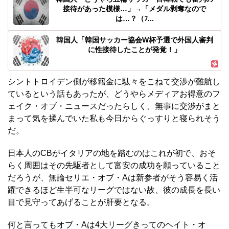
接待があった模様…」→「メダル剥奪なので
は…？（ﾌ...
韓国人「韓国サッカー協会W杯予選で外国人審判
に性接待したことが発覚！」
シントトロイデン側が移籍金に駄々をこねて交渉が難航し
ているという話もあったが、どうやらメディアお得意のフ
ェイク・オブ・ニュースだったらしく、無事に交渉がまと
まって気を揉んでいた私も今日からぐっすりと寝られそう
だ。
日本人のCBがイタリアの地を踏むのはこれが初で、おそ
らく周囲はその先駆者として富安の成功を願っていること
だろうが、無論セリエ・オブ・Aは新参者がそう容易く活
躍できるほど生半可なリーグではない故、彼の成長を長い
目で見守ってあげることが肝要となる。
何と言ってもオブ・Aは4大リーグきってのヘイト・オ