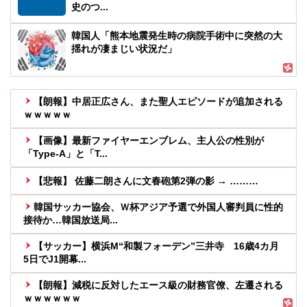
史のつ...
韓国人「熊本地震発生時の病院手術中に突然の大
揺れが凄まじい状況だ」
【朗報】中居正広さん、また聖人エピソードが追加される
ｗｗｗｗｗ
【画像】最新ファイヤーエンブレム、主人公の性別が
「Type-A」と「T...
【悲報】 佐藤二朗さんに文春砲第2弾の影 → ………
韓国サッカー協会、Ｗ杯アジア予選で外国人審判員に性的
接待か…韓国放送局...
【サッカー】横浜M“和製フォーデン”三井寺 16歳4カ月
5日でJ1開幕...
【朗報】減税に反対したエース級の財務官僚、左遷される
ｗｗｗｗｗｗ