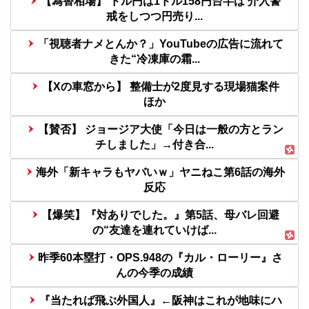
【為替相場】 ドル円は1ドル158円台半ば 介入警
戒をしつつ円売り...
「視聴者ナメとんか？」YouTubeの広告に流れて
きた“冷凍庫の霜...
【Xの車窓から】 整備士が2度見する現場猫案件
ほか
【賛否】 ジョージア大使「今日は一般の方とラン
チしました」→付き合...
海外「新キャラもヤバいｗ」ヤニねこ第6話の海外
反応
【爆笑】『対ありでした。』第5話、母バレ回避
の“友達を連れていけば...
昨季60本塁打・OPS.948の『カル・ローリー』さ
んの今季の成績
『当たれば飛ぶ外国人』←阪神はこれが地味にハ