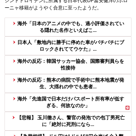
シントトロイデンに所属する日本代表DF
冨安健洋
のボロ
ーニャ移籍がようやく合意に至ったようだ。
海外「日本のアニメの中でも、過小評価されてい
る隠れた名作といえばこ...
日本人「敷地内に勝手に停めた車がバチバチにブ
ロックされててウケた」...
海外の反応：韓国サッカー協会、国際審判員らを
性接待
海外の反応：熊本の病院で手術中に熊本地震が発
生、大揺れの中でも患者...
海外「先進国で日本だけパスポート所有率が低す
ぎる、何故なのか」
【悲報】 玉川徹さん、警官の発泡での包丁男死亡
に「絶対に死刑になら...