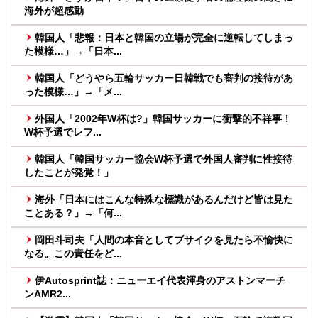
海外が超感動
韓国人「悲報：日本と韓国の立場が完全に逆転してしまっ
た模様…」→「日本...
韓国人「どうやら五輪サッカー日韓戦でも審判の接待があ
った模様…」→「メ...
外国人「2002年W杯は?」韓国サッカーに衝撃的不祥事！
W杯予選でレフ...
韓国人「韓国サッカー協会W杯予選で外国人審判に性接待
したことが発覚！」
海外「日本にはこんな特殊な標識があるんだけど皆は見た
ことある？」→「何...
岡田斗司夫「人間の本音としてブサイクを見たら不愉快に
なる。この責任をど...
伊Autosprint誌：ニューエイ代表渾身のアストンマーチ
ンAMR2...