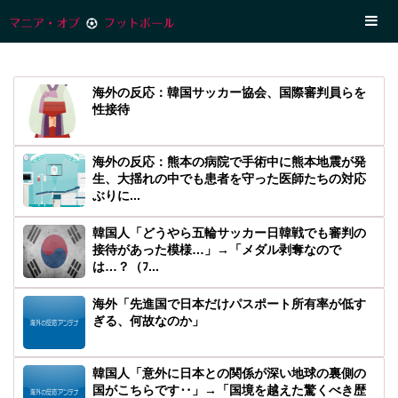
海外の反応：韓国サッカー協会、国際審判員らを
性接待
海外の反応：熊本の病院で手術中に熊本地震が発
生、大揺れの中でも患者を守った医師たちの対応
ぶりに...
韓国人「どうやら五輪サッカー日韓戦でも審判の
接待があった模様…」→「メダル剥奪なので
は…？（ﾌ...
海外「先進国で日本だけパスポート所有率が低す
ぎる、何故なのか」
韓国人「意外に日本との関係が深い地球の裏側の
国がこちらです‥」→「国境を越えた驚くべき歴