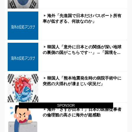
海外「先進国で日本だけパスポート所有
率が低すぎる、何故なのか」
韓国人「意外に日本との関係が深い地球
の裏側の国がこちらです‥」→「国境を...
韓国人「熊本地震発生時の病院手術中に
突然の大揺れが凄まじい状況だ」
SPONSOR
海外「さすが日本！」日本の医療従事者
の倫理観の高さに海外が超感動