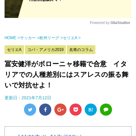
Powered by 
GliaStudios
M
HOME
>
サッカー
>
欧州リーグ
>
セリエA
>
u
t
セリエA
コパ・アメリカ2019
名将のコラム
e
冨安健洋がボローニャ移籍で合意 イタ
リアでの人種差別にはスアレスの振る舞
いで対抗せよ！
更新日：
2021年7月12日
B!