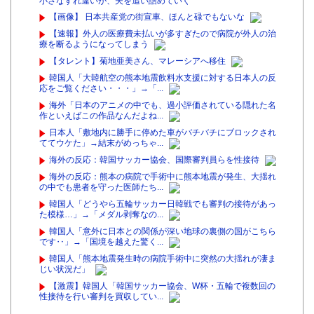
小さなすれ違いが、夫を追い詰めていく
【画像】 日本共産党の街宣車、ほんと碌でもないな
【速報】外人の医療費未払いが多すぎたので病院が外人の治
療を断るようになってしまう
【タレント】菊地亜美さん、マレーシアへ移住
韓国人「大韓航空の熊本地震飲料水支援に対する日本人の反
応をご覧ください・・・」→「...
海外「日本のアニメの中でも、過小評価されている隠れた名
作といえばこの作品なんだよね...
日本人「敷地内に勝手に停めた車がバチバチにブロックされ
ててウケた」→結末がめっちゃ...
海外の反応：韓国サッカー協会、国際審判員らを性接待
海外の反応：熊本の病院で手術中に熊本地震が発生、大揺れ
の中でも患者を守った医師たち...
韓国人「どうやら五輪サッカー日韓戦でも審判の接待があっ
た模様…」→「メダル剥奪なの...
韓国人「意外に日本との関係が深い地球の裏側の国がこちら
です‥」→「国境を越えた驚く...
韓国人「熊本地震発生時の病院手術中に突然の大揺れが凄ま
じい状況だ」
【激震】韓国人「韓国サッカー協会、W杯・五輪で複数回の
性接待を行い審判を買収してい...