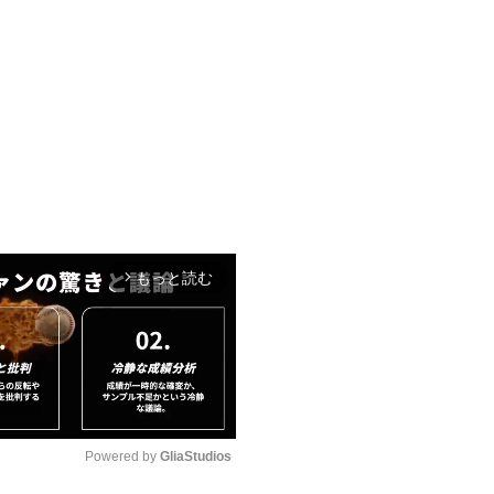
もっと読む
arrow_forward_ios
Powered by 
GliaStudios