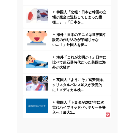
韓国人「悲報：日本と韓国の立
場が完全に逆転してしまった模
様…」→「日本を...
海外「日本のアニメは世界観や
設定の作り込みが半端じゃな
い…！」外国人を夢...
海外「これが文明か！」日本に
比べて超石器時代だった英国に海
外が大騒ぎ
英国人「ようこそ」冨安健洋、
クリスタルパレス加入が決定的
に！メディカル検...
韓国人「トヨタが2027年に次
世代ハイブリッドバッテリーを導
入へ！最大1...