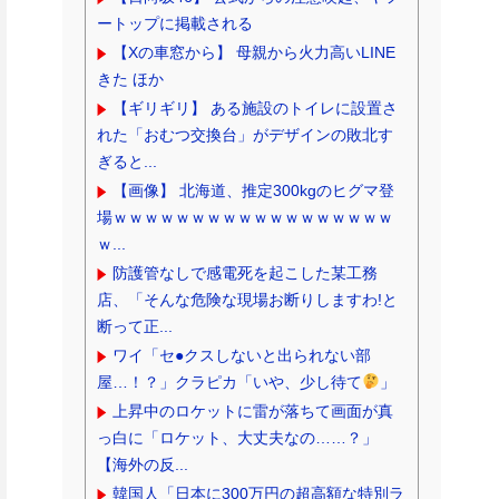
ートップに掲載される
【Xの車窓から】 母親から火力高いLINE
きた ほか
【ギリギリ】 ある施設のトイレに設置さ
れた「おむつ交換台」がデザインの敗北す
ぎると...
【画像】 北海道、推定300kgのヒグマ登
場ｗｗｗｗｗｗｗｗｗｗｗｗｗｗｗｗｗｗ
ｗ...
防護管なしで感電死を起こした某工務
店、「そんな危険な現場お断りしますわ!と
断って正...
ワイ「セ●クスしないと出られない部
屋…！？」クラピカ「いや、少し待て
」
上昇中のロケットに雷が落ちて画面が真
っ白に「ロケット、大丈夫なの……？」
【海外の反...
韓国人「日本に300万円の超高額な特別ラ