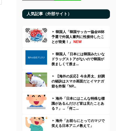
人気記事（外部サイト）
韓国人「韓国サッカー協会W杯
予選で外国人審判に性接待したこ
とが発覚！」
NEW
韓国人「日本には韓国みたいな
ドラッグストアがないので韓国が
羨ましくて羨ま...
【海外の反応】今永昇太、好調
の秘訣はスマホ画面だとイマナガ
節を炸裂「NP...
海外「日本にはこんな特殊な標
識があるんだけど皆は見たことあ
る？」→「何こ...
海外「お前らにとってのマジで
笑える日本アニメ教えて」