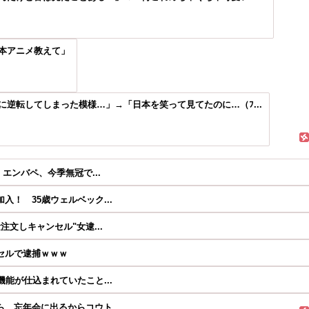
本アニメ教えて」
逆転してしまった模様…」→「日本を笑って見てたのに…（ﾌ...
エンバペ、今季無冠で...
！ 35歳ウェルベック...
文しキャンセル"女逮...
セルで逮捕ｗｗｗ
能が仕込まれていたこと...
、忘年会に出るからコウト...