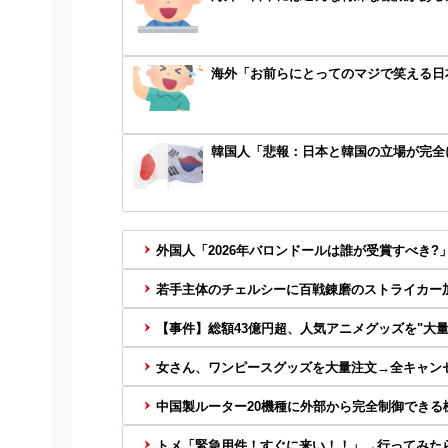
海外「お前らにとってのマジで笑える日
韓国人「悲報：日本と韓国の立場が完全に
外国人「2026年バロンドールは誰が受賞すべき?」
若手主体のチェルシーに百戦錬磨のストライカー加入
【事件】総額43億円超、人気アニメグッズを"大量注
女さん、ワンピースグッズを大量注文→全キャン
中国製ルーター20機種に外部から完全制御できる機
トメ「緊急用件！すぐに来い！！」→行ってみたら