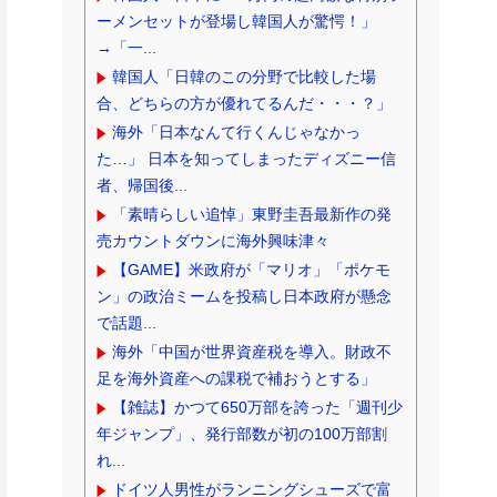
ーメンセットが登場し韓国人が驚愕！」
→「一...
韓国人「日韓のこの分野で比較した場
合、どちらの方が優れてるんだ・・・？」
海外「日本なんて行くんじゃなかっ
た…」 日本を知ってしまったディズニー信
者、帰国後...
「素晴らしい追悼」東野圭吾最新作の発
売カウントダウンに海外興味津々
【GAME】米政府が「マリオ」「ポケモ
ン」の政治ミームを投稿し日本政府が懸念
で話題...
海外「中国が世界資産税を導入。財政不
足を海外資産への課税で補おうとする」
【雑誌】かつて650万部を誇った「週刊少
年ジャンプ」、発行部数が初の100万部割
れ...
ドイツ人男性がランニングシューズで富