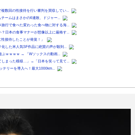
複数回の性接待を行い審判を買収してい...
チームはまさかの6連敗、ドジャー...
旅行で食べた変わった食べ物に対する海...
？日本の食事マナーが想像以上に厳格す...
に性接待したことが発覚！」
した米人気SF作品に絶賛の声が殺到...
ｗｗｗｗ → 「Wソックスの動画...
しまった模様…」→「日本を笑って見て...
リーを導入へ！最大1000km...