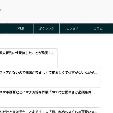
MLB
ボクシング
エンタメ
コラム
国人審判に性接待したことが発覚！」
トアがないので韓国が羨ましくて羨ましくて仕方がないんだそ...
マホ画面だとイマナガ節を炸裂「NPBでは面白さが必須条件...
だけど皆は見たことある？」→「何これめちゃくちゃ可愛いｗ...