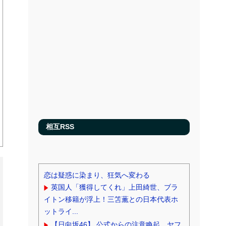
相互RSS
恋は疑惑に染まり、狂気へ変わる
英国人「獲得してくれ」上田綺世、ブラ
イトン移籍が浮上！三笘薫との日本代表ホ
ットライ...
【日向坂46】 公式からの注意喚起、ヤフ