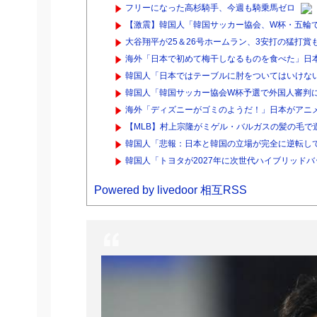
フリーになった高杉騎手、今週も騎乗馬ゼロ
【激震】韓国人「韓国サッカー協会、W杯・五輪で
大谷翔平が25＆26号ホームラン、3安打の猛打賞も
海外「日本で初めて梅干しなるものを食べた」日本
韓国人「日本ではテーブルに肘をついてはいけない
韓国人「韓国サッカー協会W杯予選で外国人審判
海外「ディズニーがゴミのようだ！」日本がアニメ化
【MLB】村上宗隆がミゲル・バルガスの髪の毛で遊ぶ
韓国人「悲報：日本と韓国の立場が完全に逆転して
韓国人「トヨタが2027年に次世代ハイブリッドバッテ
Powered by livedoor 相互RSS