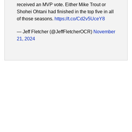
received an MVP vote. Either Mike Trout or
Shohei Ohtani had finished in the top five in all
of those seasons.
https://t.co/Cd2v5UceY8
— Jeff Fletcher (@JeffFletcherOCR)
November
21, 2024