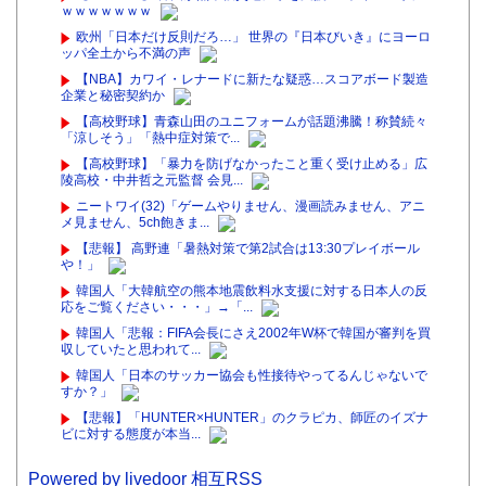
ｗｗｗｗｗｗｗ
欧州「日本だけ反則だろ…」 世界の『日本びいき』にヨーロ
ッパ全土から不満の声
【NBA】カワイ・レナードに新たな疑惑…スコアボード製造
企業と秘密契約か
【高校野球】青森山田のユニフォームが話題沸騰！称賛続々
「涼しそう」「熱中症対策で...
【高校野球】「暴力を防げなかったこと重く受け止める」広
陵高校・中井哲之元監督 会見...
ニートワイ(32)「ゲームやりません、漫画読みません、アニ
メ見ません、5ch飽きま...
【悲報】 高野連「暑熱対策で第2試合は13:30プレイボール
や！」
韓国人「大韓航空の熊本地震飲料水支援に対する日本人の反
応をご覧ください・・・」→「...
韓国人「悲報：FIFA会長にさえ2002年W杯で韓国が審判を買
収していたと思われて...
韓国人「日本のサッカー協会も性接待やってるんじゃないで
すか？」
【悲報】「HUNTER×HUNTER」のクラピカ、師匠のイズナ
ビに対する態度が本当...
Powered by livedoor 相互RSS