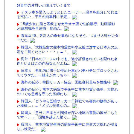
好青年の片思いが壊れていくまで
テスラ車を購入しようとしたユーザー、現車を処分して代金
を支払い、平日の納車日に予定...
15歳少女に薬と酒飲ませカラオケ店で性的暴行、動画撮影
54歳無職を再逮捕 動画7...
青葉坂46、各新人の寄せ集めになりそう。つまり大野センタ
ーだな
韓国人「大韓航空の熊本地震飲料水支援に対する日本人の反
応をご覧ください・・・」→「...
海外「日本のアニメの中でも、過小評価されている隠れた名
作といえばこの作品なんだよね...
日本人「敷地内に勝手に停めた車がバチバチにブロックされ
ててウケた」→結末がめっちゃ...
海外の反応：韓国サッカー協会、国際審判員らを性接待
海外の反応：熊本の病院で手術中に熊本地震が発生、大揺れ
の中でも患者を守った医師たち...
韓国人「どうやら五輪サッカー日韓戦でも審判の接待があっ
た模様…」→「メダル剥奪なの...
韓国人「意外に日本との関係が深い地球の裏側の国がこちら
です‥」→「国境を越えた驚く...
韓国人「熊本地震発生時の病院手術中に突然の大揺れが凄ま
じい状況だ」