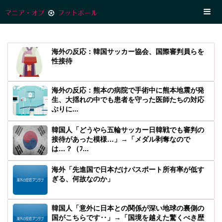
海外の反応：韓国サッカー協会、国際審判員らを
性接待
海外の反応：熊本の病院で手術中に熊本地震が発
生、大揺れの中でも患者を守った医師たちの対応
ぶりに...
韓国人「どうやら五輪サッカー日韓戦でも審判の
接待があった模様…」→「メダル剥奪なので
は…？（ﾌ...
海外「先進国で日本だけパスポート所有率が低す
ぎる、何故なのか」
韓国人「意外に日本との関係が深い地球の裏側の
国がこちらです‥」→「国境を越えた驚くべき歴