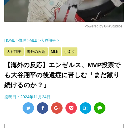
Powered by 
GliaStudios
M
HOME
>
野球
>
MLB
>
大谷翔平
>
u
t
大谷翔平
海外の反応
MLB
小ネタ
e
【海外の反応】エンゼルス、MVP投票で
も大谷翔平の後遺症に苦しむ「まだ蹴り
続けるのか？」
投稿日：
2024年11月24日
B!