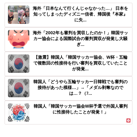
海外「日本なんて行くんじゃなかった…」 日本を
知ってしまったディズニー信者、帰国後『本家』
に失...
海外「2002年も審判を買収したのか！」韓国サッ
カー協会による国際試合の審判買収が発覚し大騒
ぎ...
【激震】韓国人「韓国サッカー協会、W杯・五輪
で複数回の性接待を行い審判を買収していたこと
が発覚...
韓国人「どうやら五輪サッカー日韓戦でも審判の
接待があった模様…」→「メダル剥奪なので
は…？（ﾌ...
韓国人「韓国サッカー協会W杯予選で外国人審判
に性接待したことが発覚！」