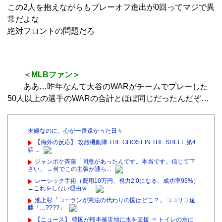
この2人を抱えながらもプレーオフ進出が0回ってマジで異
常だよな
絶対フロントの問題だろ
＜MLBファン＞
ああ…昨年なんて大谷のWARがチームでプレーした
50人以上の選手のWARの合計とほぼ同じだったんだぞ…
夫婦なのに、心が一番遠かった日々
【海外の反応】 攻殻機動隊 THE GHOST IN THE SHELL 第4
話 ...
ジャンポケ斉藤「同意があったんです。本当です。信じて下
さい」 ←何でこの主張が通ら...
レーシック手術（費用10万円、視力2.0になる、成功率95%）
←これをしない理由ｗ...
池上彰「コーランが憲法の代わりの国はどこ？」ココリコ遠
藤「…????」
【ニュース】 韓国が熊本被災地に水を支援 ⇒ トイレの水に