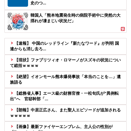
史のつ...
韓国人「熊本地震発生時の病院手術中に突然の大
揺れが凄まじい状況だ」
【速報】 中国のレッドライン『新たなワード』が判明 国
連からも消し去ろ...
【現状】ファブリツィオ・ロマーノがスズキの状況につい
て総括ｗｗｗｗ
【絶望】イオンモール熊本爆発事故「本当のことを…」遺
族語る
【総務省人事】エース級の財務官僚・一松旬氏が“異例転
出”へ 官邸幹部「...
【朗報】中居正広さん、また聖人エピソードが追加される
ｗｗｗｗｗ
【画像】最新ファイヤーエンブレム、主人公の性別が