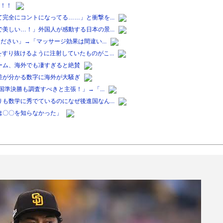
脚！！
完全にコントになってる……」と衝撃を...
美しい…！」外国人が感動する日本の景...
ださい」→「マッサージ効果は間違い...
すり抜けるように注射していたものがこ...
ーム、海外でも凄すぎると絶賛
差が分かる数字に海外が大騒ぎ
国準決勝も調査すべきと主張！」→「...
も数学に秀でているのになぜ後進国なん...
は〇〇を知らなかった」