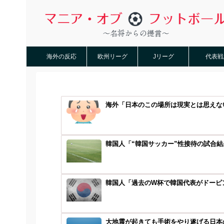
海外の反応
欧州リーグ
Jリーグ
代表戦
海外「日本のこの場所は現実とは思えない
韓国人「“韓国サッカー”性接待の試合結
韓国人「過去のW杯で韓国代表がドーピン
大地震が起きても手術をやり遂げる日本