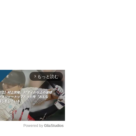
もっと読む
arrow_forward_ios
Powered by 
GliaStudios