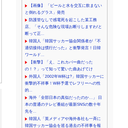
【画像】 「ビールと水を交互に飲まない
と倒れるグラス」発売
防護管なしで感電死を起こした某工務
店、「そんな危険な現場お断りしますわ!と
断って正...
韓国人「韓国サッカー協会関係者が『不
適切接待は慣行だった』と衝撃発言！日韓
ワールド...
【衝撃】「え、これカバー曲だった
の！？」って知って驚いた曲あげてけ
外国人「2002年W杯は?」韓国サッカーに
衝撃的不祥事！W杯予選でレフリーへの性
的...
海外「全部日本の真似だったのか…」 日
本の普通のテレビ番組が最新SNSの数十年
先を...
韓国人「英メディアや海外各社も一斉に
韓国サッカー協会を巡る過去の不祥事を報