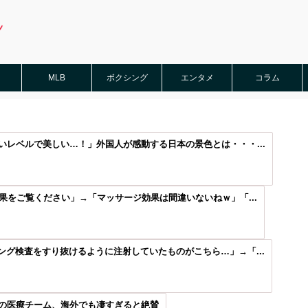
MLB
ボクシング
エンタメ
コラム
レベルで美しい…！」外国人が感動する日本の景色とは・・・...
果をご覧ください」→「マッサージ効果は間違いないねｗ」「...
グ検査をすり抜けるように注射していたものがこちら…」→「...
の医療チーム、海外でも凄すぎると絶賛