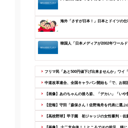
海外「さすが日本！」日本とドイツの仕
韓国人「日本メディアが2002年ワール
フリマ民「あと500円値下げ出来ませんか」ワイ
中道改革連合、全国キャラバン開始も「で、お前
【画像】あのちゃんの後ろ姿、「デカい」「いや
【悲報】守田「森保さん！佐野海舟を代表に選ぶの
【高校野球】甲子園 初ジャッジの女性審判・佐藤
【画像】 十二支合体！！ところでその前足、猫じ