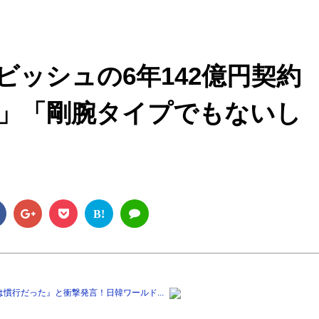
M
u
t
ッシュの6年142億円契約
e
？」「剛腕タイプでもないし
B!
慣行だった』と衝撃発言！日韓ワールド...