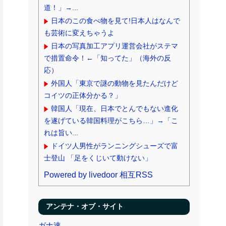
道！」→...
日本のこの食べ物を見て!日本人はなんで
も芸術に変えちゃうよ
日本の写真加工アプリ運営会社がステマ
で措置命令！←「知ってた」（海外の反
応）
外国人「東京で謎の動物を見たんだけど
コイツの正体分かる？」
韓国人「現在、日本でとんでもない進化
を遂げている韓国料理がこちら…」→「こ
れは旨い...
ドイツ人男性がランニングシューズで富
士登山 「足をくじいて動けない」
Powered by livedoor 相互RSS
アンテナ・オブ・サイト
ガナ速