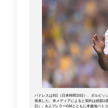
パドレスは9日（日本時間10日）、ダルビッ
発表した。米メディアによると契約は総額1億80
日）、A.J.プレラーGMとともに本拠地ペト