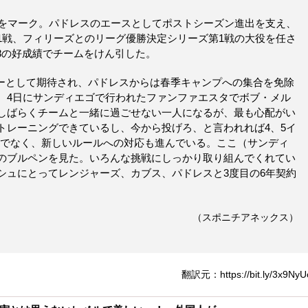
勝をマーク。パドレスのエースとしてポストシーズン進出を支え、
1戦、フィリーズとのリーグ優勝決定シリーズ第1戦の大役を任さ
88の好成績でチームをけん引した。
ダーとして期待され、パドレスからは春季キャンプへの集合を免除
。4日にサンディエゴで行われたファンファエスタでボブ・メル
しばらくチームと一緒に過ごせない一人になるが、最も心配がい
トレーニングできているし、今から投げろ、と言われれば4、5イ
けでなく、新しいルールへの対応も進んでいる。ここ（サンディ
のブルペンを見た。いろんな挑戦にしっかり取り組んでくれてい
シュにとってレンジャーズ、カブス、パドレスと3度目の6年契約
（スポニチアネックス）
翻訳元：https://bit.ly/3x9NyU