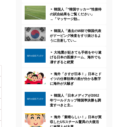
韓国人「“韓国サッカー”性接待
の試合結果をご覧ください」
→「マッサージ効...
韓国人「過去のW杯で韓国代表
がドーピング検査をすり抜けるよ
うに注射してい...
大地震が起きても手術をやり遂
げる日本の医療チーム、海外でも
凄すぎると絶賛
海外「さすが日本！」日本とド
イツの仕事効率の差が分かる数字
に海外が大騒ぎ
韓国人「日本メディアが2002
年ワールドカップ韓国準決勝も調
査すべきと主...
海外「素晴らしい！」日本が買
収したUSスチール驚異の大復活
に米国人が大喜...