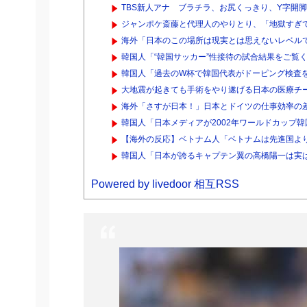
TBS新人アナ ブラチラ、お尻くっきり、Y字開
ジャンポケ斎藤と代理人のやりとり、「地獄すぎて
海外「日本のこの場所は現実とは思えないレベルで
韓国人「“韓国サッカー”性接待の試合結果をご覧く
韓国人「過去のW杯で韓国代表がドーピング検査を
大地震が起きても手術をやり遂げる日本の医療チ
海外「さすが日本！」日本とドイツの仕事効率の
韓国人「日本メディアが2002年ワールドカップ韓
【海外の反応】ベトナム人「ベトナムは先進国より
韓国人「日本が誇るキャプテン翼の高橋陽一は実
Powered by livedoor 相互RSS