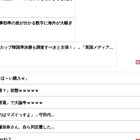
事効率の差が分かる数字に海外が大騒ぎ
ドカップ韓国準決勝も調査すべきと主張！」→「英国メディア...
「ほ～い購入ｗ」
誰？」状態ｗｗｗｗｗ
普通」で大論争ｗｗｗｗ
はマズイっすよ」→守田代...
加奈さん、自ら判定覆した...
ゃね？