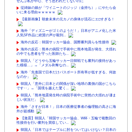
ぜんぶ私が中心、そう思われたくないのに
従姉妹の娘が「ワイニートのジッジ（金持ち）」にやたら会
いに来る理由ｗｗｗｗｗ
【最新画像】朝倉未来の元カノの身体が流石にエ□すぎる！
海外「ディズニーがゴミのようだ！」日本がアニメ化した米
人気SF作品に絶賛の声が殺到...
海外の反応：韓国サッカー協会、国際審判員らを性接待
海外の反応：熊本の病院で手術中に熊本地震が発生、大揺れ
の中でも患者を守った医師たち...
韓国人「どうやら五輪サッカー日韓戦でも審判の接待があっ
た模様…」→「メダル剥奪なの...
海外「先進国で日本だけパスポート所有率が低すぎる、何故
なのか」
韓国人「意外に日本との関係が深い地球の裏側の国がこちら
です‥」→「国境を越えた驚く...
韓国人「熊本地震発生時の病院手術中に突然の大揺れが凄ま
じい状況だ」
海外「さすが日本！」日本の医療従事者の倫理観の高さに海
外が超感動
【激震】韓国人「韓国サッカー協会、W杯・五輪で複数回の
性接待を行い審判を買収してい...
韓国人「日本ではテーブルに肘をついてはいけない？日本の