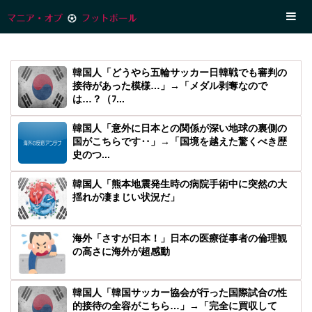
韓国人「どうやら五輪サッカー日韓戦でも審判の
接待があった模様…」→「メダル剥奪なので
は…？（ﾌ...
韓国人「意外に日本との関係が深い地球の裏側の
国がこちらです‥」→「国境を越えた驚くべき歴
史のつ...
韓国人「熊本地震発生時の病院手術中に突然の大
揺れが凄まじい状況だ」
海外「さすが日本！」日本の医療従事者の倫理観
の高さに海外が超感動
韓国人「韓国サッカー協会が行った国際試合の性
的接待の全容がこちら…」→「完全に買収して