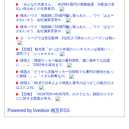
「みんなの大家さん」、約2881億円の債務超過 分配金の支
払い停止めぐり出資者25...
積水ハウス「地面師に55億円騙し取られた…」ワイ「はえー
かわいそう…会社滅茶苦茶や...
積水ハウス「地面師に55億円騙し取られた…」ワイ「はえー
かわいそう…会社滅茶苦茶や...
セ・リーグでは首位阪神、2位巨人で終わったシーズンは無い
【悲報】 観光客「やっぱり本場のジンギスカンは美味い！」
道民ワイ「ぷっｗｗｗｗ」
韓国人「韓国サッカー協会の審判買収、遂に海外でも話題
に…」→「2002年の栄光まで...
韓国人「どうやら五輪サッカー日韓戦でも審判の接待があっ
た模様…」→「メダル剥奪なの...
韓国人「MLBで日本人より韓国人選手のほうがこの能力だけ
は上だよね」
【悲報】「HUNTER×HUNTER」のクラピカ、師匠のイズナ
ビに対する態度が本当...
Powered by livedoor 相互RSS