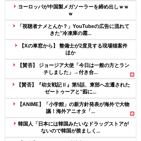
ヨーロッパが中国製メガソーラーを締め出しｗｗ
ｗ
「視聴者ナメとんか？」YouTubeの広告に流れて
きた“冷凍庫の霜...
【Xの車窓から】 整備士が2度見する現場猫案件
ほか
【賛否】 ジョージア大使「今日は一般の方とラン
チしました」→付き合...
【賛否】『幼女戦記Ⅱ』第5話、東部へ左遷された
ゼートゥーアと“囮に...
【ANIME】「小学館」の新方針発表が海外で大物
議！海外アニオタ「...
韓国人「日本には韓国みたいなドラッグストアが
ないので韓国が羨ましく...