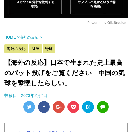
Powered by 
GliaStudios
M
HOME
>
海外の反応
>
u
t
海外の反応
NPB
野球
e
【海外の反応】日本で生まれた史上最高
のバット投げをご覧ください「中国の気
球を撃墜したらしい」
投稿日：
2023年2月7日
B!