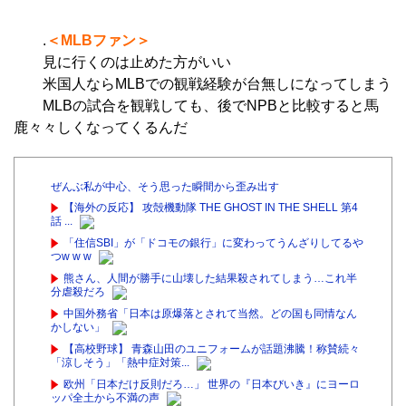
.
＜MLBファン＞
見に行くのは止めた方がいい
米国人ならMLBでの観戦経験が台無しになってしまう
MLBの試合を観戦しても、後でNPBと比較すると馬
鹿々々しくなってくるんだ
ぜんぶ私が中心、そう思った瞬間から歪み出す
【海外の反応】 攻殻機動隊 THE GHOST IN THE SHELL 第4
話 ...
「住信SBI」が「ドコモの銀行」に変わってうんざりしてるや
つw w w
熊さん、人間が勝手に山壊した結果殺されてしまう…これ半
分虐殺だろ
中国外務省「日本は原爆落とされて当然。どの国も同情なん
かしない」
【高校野球】 青森山田のユニフォームが話題沸騰！称賛続々
「涼しそう」「熱中症対策...
欧州「日本だけ反則だろ…」 世界の『日本びいき』にヨーロ
ッパ全土から不満の声