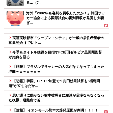
る…（ﾌ...
海外「2002年も審判を買収したのか！」韓国サッ
カー協会による国際試合の審判買収が発覚し大騒
ぎ...
実証実験都市「ウーブン・シティ」が一般の居住希望者の
募集開始 すでにト...
今季もタイトル獲得を目指すFC町田ゼルビア黒田剛監督
が抱負を語る
【悲報】ブラジルでサッカーの人気がなくなってしまった
理由ｗｗｗｗｗｗｗ
【悲報】韓国、CPTPP加盟で１兆円効果試算も”福島問
題”が立ちはだか...
思い通りに動かない熊本被災者に左派が我慢ならなくなっ
た模様、避難所で苦...
【速報】 イオンモール熊本の爆発原因が判明！！！！