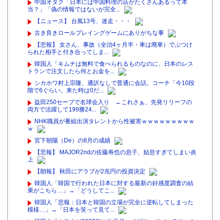
中国オタク「日本には中国料理の店がたくさんあるって本
当？」「偽の情報ではないが完全...
【ニュース】 台風13号、迷走・・・
古き良きロールプレイングゲームにありがちな事
【悲報】 女さん、事故（全治4ヶ月半・車は廃車）でぶつけ
られた相手と付き合ってしま...
韓国人「キムチは無料で食べられるものなのに、日本のレス
トランで注文したら何とお金を...
シカホワ村上宗隆、通訳なしで普通に会話。コーチ「今10段
階で6ぐらい。来た時は0だ...
益田250セーブで名球会入り ←これさぁ、先発リリーフの
両方で活躍して199勝24...
NHK職員が番組出演タレントから性被害ｗｗｗｗｗｗｗｗｗ
ｗ
宮下朝陽（De）の8月の成績
【悲報】 MAJOR2ndの佐藤寿也の息子、姑息すぎてしまい炎
上
【朗報】 秋田にアラブが2兆円の投資決定
韓国人「韓国で行われた日本に対する最新の好感度調査の結
果がこちら…」→「どうしてこ...
韓国人「悲報：日本と韓国の立場が完全に逆転してしまった
模様…」→「日本を笑って見て...