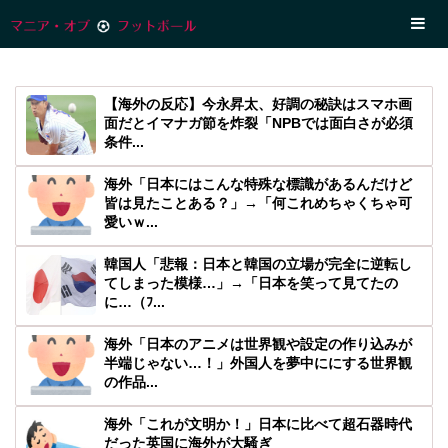
【海外の反応】今永昇太、好調の秘訣はスマホ画
面だとイマナガ節を炸裂「NPBでは面白さが必須
条件...
海外「日本にはこんな特殊な標識があるんだけど
皆は見たことある？」→「何これめちゃくちゃ可
愛いｗ...
韓国人「悲報：日本と韓国の立場が完全に逆転し
てしまった模様…」→「日本を笑って見てたの
に…（ﾌ...
海外「日本のアニメは世界観や設定の作り込みが
半端じゃない…！」外国人を夢中ににする世界観
の作品...
海外「これが文明か！」日本に比べて超石器時代
だった英国に海外が大騒ぎ