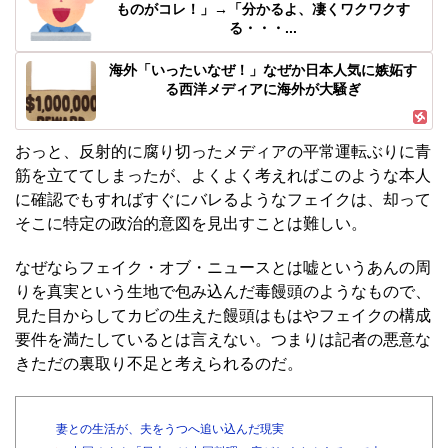
ものがコレ！」→「分かるよ、凄くワクワクす
る・・・...
海外「いったいなぜ！」なぜか日本人気に嫉妬す
る西洋メディアに海外が大騒ぎ
おっと、反射的に腐り切ったメディアの平常運転ぶりに青
筋を立ててしまったが、よくよく考えればこのような本人
に確認でもすればすぐにバレるようなフェイクは、却って
そこに特定の政治的意図を見出すことは難しい。
なぜならフェイク・オブ・ニュースとは嘘というあんの周
りを真実という生地で包み込んだ毒饅頭のようなもので、
見た目からしてカビの生えた饅頭はもはやフェイクの構成
要件を満たしているとは言えない。つまりは記者の悪意な
きただの裏取り不足と考えられるのだ。
妻との生活が、夫をうつへ追い込んだ現実