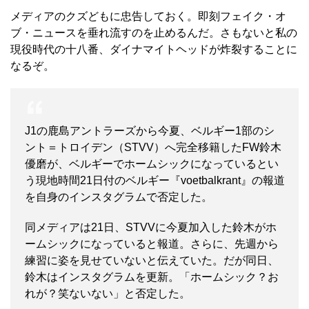
メディアのクズどもに忠告しておく。即刻フェイク・オ
ブ・ニュースを垂れ流すのを止めるんだ。さもないと私の
現役時代の十八番、ダイナマイトヘッドが炸裂することに
なるぞ。
J1の
鹿島アントラーズ
から今夏、ベルギー1部の
シ
ント＝トロイデン
（
STVV
）へ完全移籍したFW
鈴木
優磨
が、ベルギーでホームシックになっているとい
う現地時間21日付のベルギー『voetbalkrant』の報道
を自身のインスタグラムで否定した。
同メディアは21日、STVVに今夏加入した鈴木がホ
ームシックになっていると報道。さらに、先週から
練習に姿を見せていないと伝えていた。だが同日、
鈴木はインスタグラムを更新。「ホームシック？お
れが？笑ないない」と否定した。