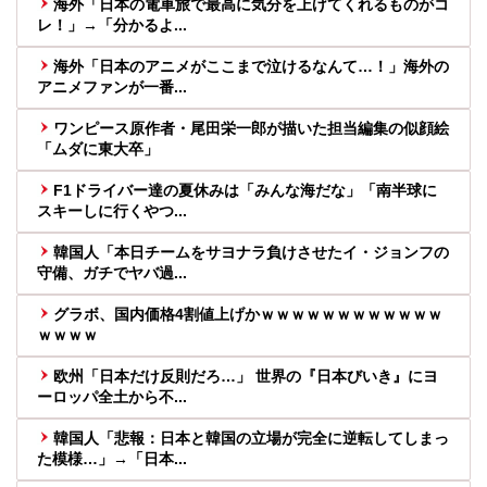
海外「日本の電車旅で最高に気分を上げてくれるものがコ
レ！」→「分かるよ...
海外「日本のアニメがここまで泣けるなんて…！」海外の
アニメファンが一番...
ワンピース原作者・尾田栄一郎が描いた担当編集の似顔絵
「ムダに東大卒」
F1ドライバー達の夏休みは「みんな海だな」「南半球に
スキーしに行くやつ...
韓国人「本日チームをサヨナラ負けさせたイ・ジョンフの
守備、ガチでヤバ過...
グラボ、国内価格4割値上げかｗｗｗｗｗｗｗｗｗｗｗｗ
ｗｗｗｗ
欧州「日本だけ反則だろ…」 世界の『日本びいき』にヨ
ーロッパ全土から不...
韓国人「悲報：日本と韓国の立場が完全に逆転してしまっ
た模様…」→「日本...