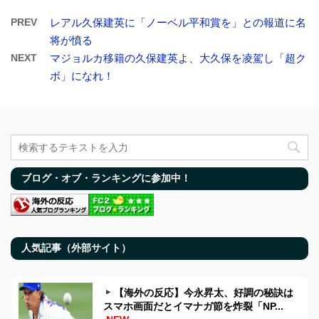
PREV
レアル久保建英に「ノーベル平和賞を」との報道に名
将が憤る
NEXT
マジョルカ移籍の久保建英よ、大久保を凌駕し「超ク
ボ」になれ！
ブログ・オブ・ランキングに参加中！
人気記事（外部サイト）
【海外の反応】今永昇太、好調の秘訣は
スマホ画面だとイマナガ節を炸裂「NP...