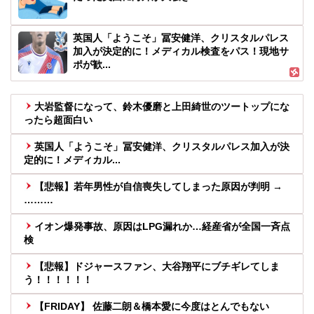
英国人「ようこそ」冨安健洋、クリスタルパレス
加入が決定的に！メディカル検査をパス！現地サ
ポが歓...
大岩監督になって、鈴木優磨と上田綺世のツートップにな
ったら超面白い
英国人「ようこそ」冨安健洋、クリスタルパレス加入が決
定的に！メディカル...
【悲報】若年男性が自信喪失してしまった原因が判明 →
………
イオン爆発事故、原因はLPG漏れか…経産省が全国一斉点
検
【悲報】ドジャースファン、大谷翔平にブチギレてしま
う！！！！！！
【FRIDAY】 佐藤二朗＆橋本愛に今度はとんでもない