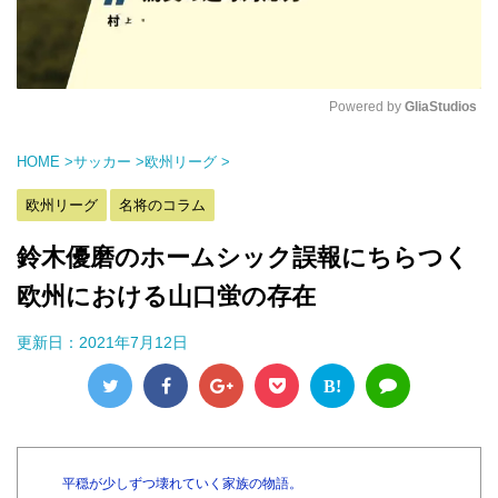
Powered by 
GliaStudios
M
HOME
>
サッカー
>
欧州リーグ
>
u
t
欧州リーグ
名将のコラム
e
鈴木優磨のホームシック誤報にちらつく
欧州における山口蛍の存在
更新日：
2021年7月12日
B!
平穏が少しずつ壊れていく家族の物語。