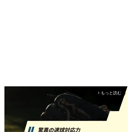
もっと読む
arrow_forward_ios