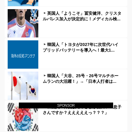
英国人「ようこそ」冨安健洋、クリスタ
ルパレス加入が決定的に！メディカル検...
韓国人「トヨタが2027年に次世代ハイ
ブリッドバッテリーを導入へ！最大1...
韓国人「大谷、25号・26号マルチホー
ムランの大活躍！」→「日本人打者は...
SPONSOR
韓国人「韓国版モヤさまが面白い！息子
さんですか？えええええっ？？？」