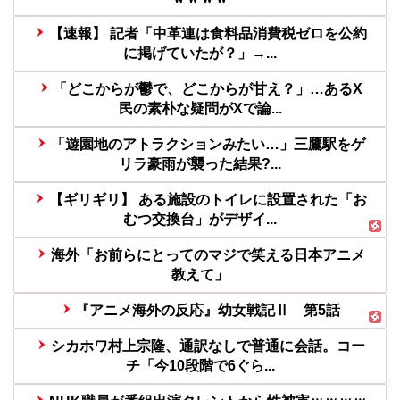
【速報】 記者「中革連は食料品消費税ゼロを公約
に掲げていたが？」→...
「どこからが鬱で、どこからが甘え？」…あるX
民の素朴な疑問がXで論...
「遊園地のアトラクションみたい…」三鷹駅をゲ
リラ豪雨が襲った結果?...
【ギリギリ】 ある施設のトイレに設置された「お
むつ交換台」がデザイ...
海外「お前らにとってのマジで笑える日本アニメ
教えて」
『アニメ海外の反応』幼女戦記Ⅱ 第5話
シカホワ村上宗隆、通訳なしで普通に会話。コー
チ「今10段階で6ぐら...