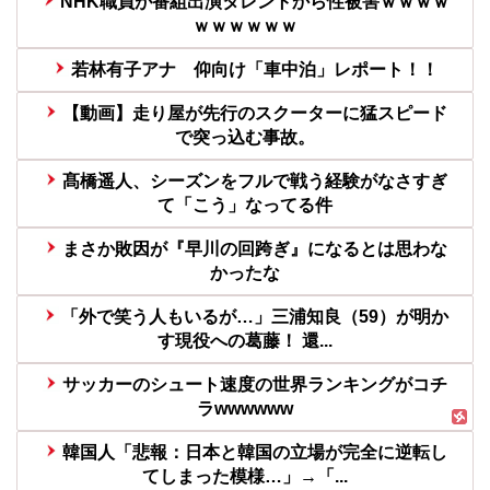
NHK職員が番組出演タレントから性被害ｗｗｗｗ
ｗｗｗｗｗｗ
若林有子アナ 仰向け「車中泊」レポート！！
【動画】走り屋が先行のスクーターに猛スピード
で突っ込む事故。
髙橋遥人、シーズンをフルで戦う経験がなさすぎ
て「こう」なってる件
まさか敗因が『早川の回跨ぎ』になるとは思わな
かったな
「外で笑う人もいるが…」三浦知良（59）が明か
す現役への葛藤！ 還...
サッカーのシュート速度の世界ランキングがコチ
ラwwwwww
韓国人「悲報：日本と韓国の立場が完全に逆転し
てしまった模様…」→「...