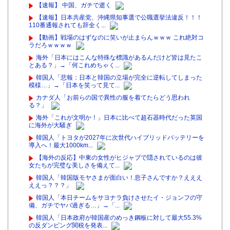
【速報】 中国、ガチで逝く
【速報】日本共産党、沖縄県知事選で公職選挙法違反！！！
110番通報されても辞全く...
【動画】戦場のはずなのに笑いが止まらんｗｗｗ これ絶対コ
ラだろｗｗｗｗ
海外「日本にはこんな特殊な標識があるんだけど皆は見たこ
とある？」→「何これめちゃく...
韓国人「悲報：日本と韓国の立場が完全に逆転してしまった
模様…」→「日本を笑って見て...
カナダ人「お前らの国で異性の服を着てたらどう思われ
る？」
海外「これが文明か！」日本に比べて超石器時代だった英国
に海外が大騒ぎ
韓国人「トヨタが2027年に次世代ハイブリッドバッテリーを
導入へ！最大1000km...
【海外の反応】中東の女性がヒジャブで隠されているのは彼
女たちが完璧な美しさを備えて...
韓国人「韓国版モヤさまが面白い！息子さんですか？えええ
ええっ？？？」
韓国人「本日チームをサヨナラ負けさせたイ・ジョンフの守
備、ガチでヤバ過ぎる…」→「...
韓国人「日本政府が韓国産のめっき鋼板に対して最大55.3%
の反ダンピング関税を発表...