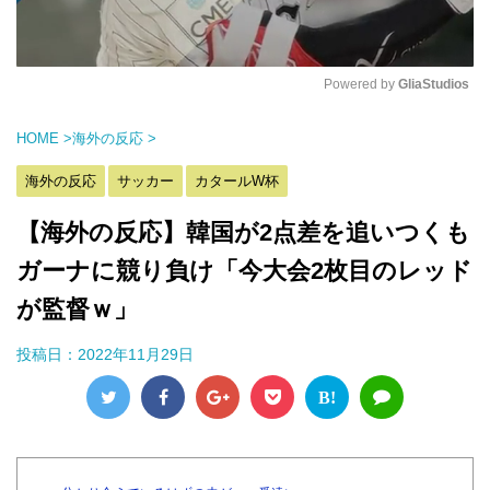
Powered by 
GliaStudios
M
HOME
>
海外の反応
>
u
t
海外の反応
サッカー
カタールW杯
e
【海外の反応】韓国が2点差を追いつくも
ガーナに競り負け「今大会2枚目のレッド
が監督ｗ」
投稿日：
2022年11月29日
B!