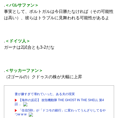
.
＜バルサファン＞
事実として、ポルトガルは今日勝たなければ（その可能性
は高い）、彼らはトラブルに見舞われる可能性があるよ
.
＜ドイツ人＞
ガーナは2試合とも3‐2だな
.
＜サッカーファン＞
（2ゴールの）クドゥスの株が大幅に上昇
妻が嫌すぎて壊れていった、ある夫の現実
【海外の反応】 攻殻機動隊 THE GHOST IN THE SHELL 第4
話 ...
「住信SBI」が「ドコモの銀行」に変わってうんざりしてるや
つw w w