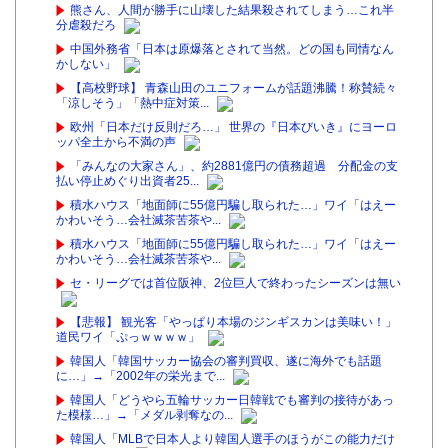
熊さん、人間が勝手に山壊した結果殺されてしまう…これ半
分虐殺だろ
中国外務省「日本は原爆落とされて当然。どの国も同情なん
かしない」
【高校野球】 青森山田のユニフォームが話題沸騰！称賛続々
「涼しそう」「熱中症対策...
欧州「日本だけ反則だろ…」 世界の『日本びいき』にヨーロ
ッパ全土から不満の声
「みんなの大家さん」、約2881億円の債務超過 分配金の支
払い停止めぐり出資者25...
積水ハウス「地面師に55億円騙し取られた…」ワイ「はえー
かわいそう…会社滅茶苦茶や...
積水ハウス「地面師に55億円騙し取られた…」ワイ「はえー
かわいそう…会社滅茶苦茶や...
セ・リーグでは首位阪神、2位巨人で終わったシーズンは無い
【悲報】 観光客「やっぱり本場のジンギスカンは美味い！」
道民ワイ「ぷっｗｗｗｗ」
韓国人「韓国サッカー協会の審判買収、遂に海外でも話題
に…」→「2002年の栄光まで...
韓国人「どうやら五輪サッカー日韓戦でも審判の接待があっ
た模様…」→「メダル剥奪なの...
韓国人「MLBで日本人より韓国人選手のほうがこの能力だけ