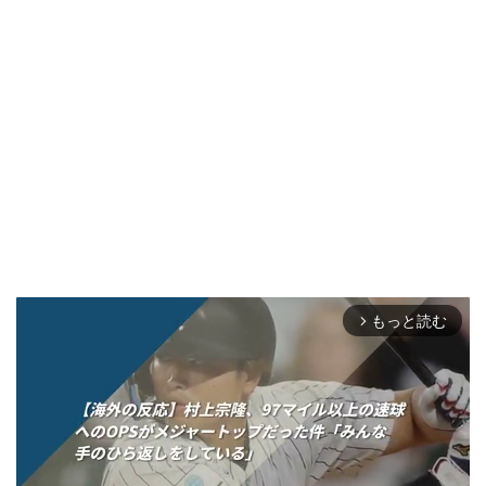
もっと読む
arrow_forward_ios