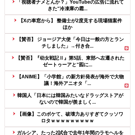
「視聴者ナメとんか？」YouTubeの広告に流れて
きた“冷凍庫の霜...
【Xの車窓から】 整備士が2度見する現場猫案件
ほか
【賛否】 ジョージア大使「今日は一般の方とラン
チしました」→付き合...
【賛否】『幼女戦記Ⅱ』第5話、東部へ左遷された
ゼートゥーアと“囮に...
【ANIME】「小学館」の新方針発表が海外で大物
議！海外アニオタ「...
韓国人「日本には韓国みたいなドラッグストアが
ないので韓国が羨ましく...
【画像】このボケて、破壊力ありすぎてクッソワ
ロタｗｗｗｗｗｗｗｗｗ
ガルシア、たった2試合で去年1年間のラモヘルを