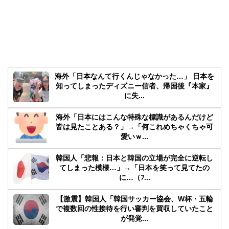
海外「日本なんて行くんじゃなかった…」 日本を
知ってしまったディズニー信者、帰国後『本家』
に失...
海外「日本にはこんな特殊な標識があるんだけど
皆は見たことある？」→「何これめちゃくちゃ可
愛いｗ...
韓国人「悲報：日本と韓国の立場が完全に逆転し
てしまった模様…」→「日本を笑って見てたの
に…（ﾌ...
【激震】韓国人「韓国サッカー協会、W杯・五輪
で複数回の性接待を行い審判を買収していたこと
が発覚...