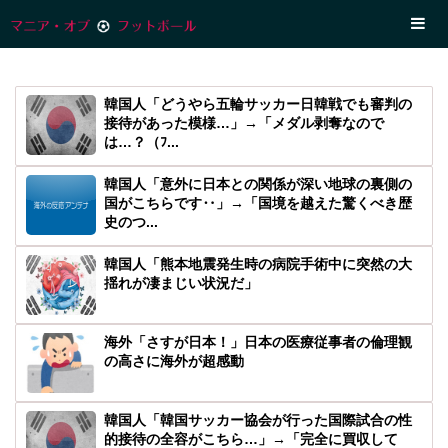
韓国人「どうやら五輪サッカー日韓戦でも審判の
接待があった模様…」→「メダル剥奪なので
は…？（ﾌ...
韓国人「意外に日本との関係が深い地球の裏側の
国がこちらです‥」→「国境を越えた驚くべき歴
史のつ...
韓国人「熊本地震発生時の病院手術中に突然の大
揺れが凄まじい状況だ」
海外「さすが日本！」日本の医療従事者の倫理観
の高さに海外が超感動
韓国人「韓国サッカー協会が行った国際試合の性
的接待の全容がこちら…」→「完全に買収して