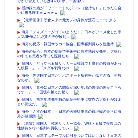
分かり合えているはずの夫が、一番遠い
従姉妹の娘が「ワイニートのジッジ（金持ち）」にやたら会
いに来る理由ｗｗｗｗｗ
【最新画像】朝倉未来の元カノの身体が流石にエ□すぎる！
海外「ディズニーがゴミのようだ！」日本がアニメ化した米
人気SF作品に絶賛の声が殺到...
海外の反応：韓国サッカー協会、国際審判員らを性接待
海外の反応：熊本の病院で手術中に熊本地震が発生、大揺れ
の中でも患者を守った医師たち...
韓国人「どうやら五輪サッカー日韓戦でも審判の接待があっ
た模様…」→「メダル剥奪なの...
海外「先進国で日本だけパスポート所有率が低すぎる、何故
なのか」
韓国人「意外に日本との関係が深い地球の裏側の国がこちら
です‥」→「国境を越えた驚く...
韓国人「熊本地震発生時の病院手術中に突然の大揺れが凄ま
じい状況だ」
海外「さすが日本！」日本の医療従事者の倫理観の高さに海
外が超感動
【激震】韓国人「韓国サッカー協会、W杯・五輪で複数回の
性接待を行い審判を買収してい...
韓国人「日本ではテーブルに肘をついてはいけない？日本の