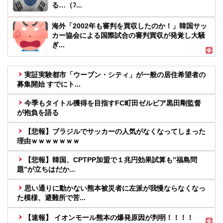
る…（ﾌ...
海外「2002年も審判を買収したのか！」韓国サッ
カー協会による国際試合の審判買収が発覚し大騒
ぎ...
実証実験都市「ウーブン・シティ」が一般の居住希望者の
募集開始 すでにト...
今季もタイトル獲得を目指すFC町田ゼルビア黒田剛監督
が抱負を語る
【悲報】ブラジルでサッカーの人気がなくなってしまった
理由ｗｗｗｗｗｗｗ
【悲報】韓国、CPTPP加盟で１兆円効果試算も”福島問
題”が立ちはだか...
思い通りに動かない熊本被災者に左派が我慢ならなくなっ
た模様、避難所で苦...
【速報】 イオンモール熊本の爆発原因が判明！！！！