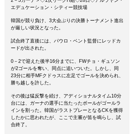
2－3ガーナ＞◇1次リーグH組◇28日◇アルラヤン・
エデュケーション・シティー競技場
韓国が競り負け、3大会ぶりの決勝トーナメント進出
が厳しい状況となった。
試合終了直後には、パウロ・ベント監督にレッドカ
ードが出された。
0－2で迎えた後半16分までに、FWチョ・ギュソン
が2ゴールを奪い、同点に追いついた。しかし、同
23分に相手MFクドゥスに左足でゴールを決められ、
勝ち越しを許した。
その後は猛反撃を続け、アディショナルタイム10分
台には、ガーナの選手に当たったボールがゴールラ
インを割った。韓国がラストプレーとなるCKを獲得
したかに思われたが、ここで主審が笛を鳴らし、試
合終了。