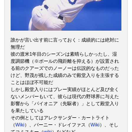
誰かが言い出す前に言っておく：成績的には絶対に
無理だ
彼の渡米1年目のシーズンは素晴らしかったし、湿
度調節機（※ボールの飛距離を抑える）が設置され
る前のクアーズでのノーノーは伝説的なものだった
けど、野茂が残した成績のみで殿堂入りを主張する
ことはほぼ不可能だ
しかし殿堂入りにはプレー実績がほとんど及び全く
ないメンバーもいて、彼らは現代の野球界に与えた
影響から「パイオニア（先駆者）」として殿堂入り
を果たしている
その例としてはアレクサンダー・カートライト
（
Wiki
）、バーニー・ドレイファス（
Wiki
）、そし
てコミスキー（
wiki
）などなど