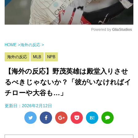
Powered by 
GliaStudios
M
HOME
>
海外の反応
>
u
t
海外の反応
MLB
NPB
e
【海外の反応】野茂英雄は殿堂入りさせ
るべきじゃないか？「彼がいなければイ
チローや大谷も…」
更新日：
2026年2月12日
B!