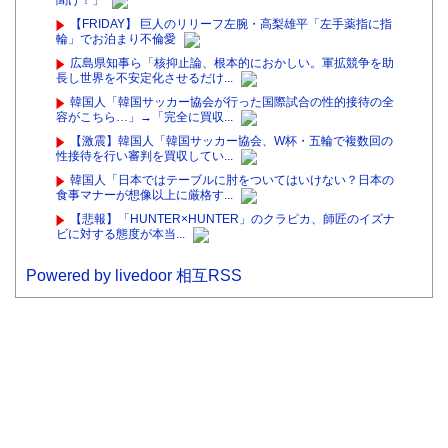
【FRIDAY】 巨人のリリーフ左腕・高梨雄平「左手薬指に指
輪」でお泊まり不倫愛
広島県知事ら「核抑止論、根本的におかしい。軍拡競争を助
長し世界を不安定化させるだけ...
韓国人「韓国サッカー協会が行った国際試合の性的接待の全
容がこちら…」→「完全に買収...
【激震】韓国人「韓国サッカー協会、W杯・五輪で複数回の
性接待を行い審判を買収してい...
韓国人「日本ではテーブルに肘をついてはいけない？日本の
食事マナーが想像以上に厳格す...
【悲報】「HUNTER×HUNTER」のクラピカ、師匠のイズナ
ビに対する態度が本当...
Powered by livedoor 相互RSS