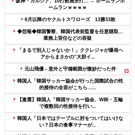
阪神・ガルシア、10打数無安打… → ホームランホ
ームランｗｗｗｗ
6月以降のヤクルトスワローズ 13勝33敗
◆悲報◆韓国警察、韓国代表前監督を任意聴取…
業務上背任などの容疑
「まるで別人じゃないか！」ククレジャが爆発ヘ
アからまさかの“大胆イ...
元山飛優←意外と守備範囲が微妙だった件
韓国人「韓国サッカー協会が行った国際試合の性
的接待の全容がこちら…...
【激震】韓国人「韓国サッカー協会、W杯・五輪
で複数回の性接待を行い...
韓国人「日本ではテーブルに肘をついてはいけな
い？日本の食事マナーが...