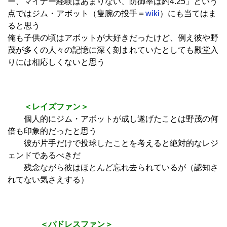
ー、マイナー経験はあまりない、防御率は約4.25」という
点ではジム・アボット（隻腕の投手＝
wiki
）にも当てはま
ると思う
俺も子供の頃はアボットが大好きだったけど、例え彼や野
茂が多くの人々の記憶に深く刻まれていたとしても殿堂入
りには相応しくないと思う
＜レイズファン＞
個人的にジム・アボットが成し遂げたことは野茂の何
倍も印象的だったと思う
彼が片手だけで投球したことを考えると絶対的なレジ
ェンドであるべきだ
残念ながら彼はほとんど忘れ去られているが（認知さ
れてない気さえする）
＜パドレスファン＞