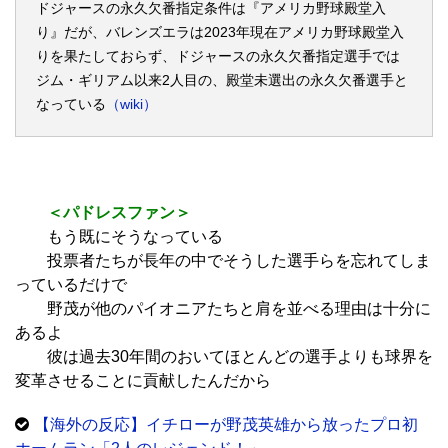
ドジャースの永久欠番指定条件は『アメリカ野球殿堂入
り』だが、バレンズエラは2023年現在アメリカ野球殿堂入
りを果たしておらず、ドジャースの永久欠番指定選手では
ジム・ギリアム以来2人目の、殿堂未選出の永久欠番選手と
なっている
（wiki）
＜パドレスファン＞
もう既にそうなっている
投票者たちが長年の中でそうした選手らを忘れてしま
っているだけで
野茂が他のパイオニアたちと肩を並べる理由は十分に
あるよ
彼は過去30年間のおいてほとんどの選手よりも球界を
変革させることに貢献したんだから
【海外の反応】イチローが野茂英雄から放ったプロ初