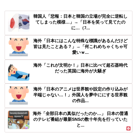
韓国人「悲報：日本と韓国の立場が完全に逆転し
てしまった模様…」→「日本を笑って見てたの
に…（ﾌ...
海外「日本にはこんな特殊な標識があるんだけど
皆は見たことある？」→「何これめちゃくちゃ可
愛いｗ...
海外「これが文明か！」日本に比べて超石器時代
だった英国に海外が大騒ぎ
海外「日本のアニメは世界観や設定の作り込みが
半端じゃない…！」外国人を夢中ににする世界観
の作品...
海外「全部日本の真似だったのか…」 日本の普通
のテレビ番組が最新SNSの数十年先を行っていた
と...