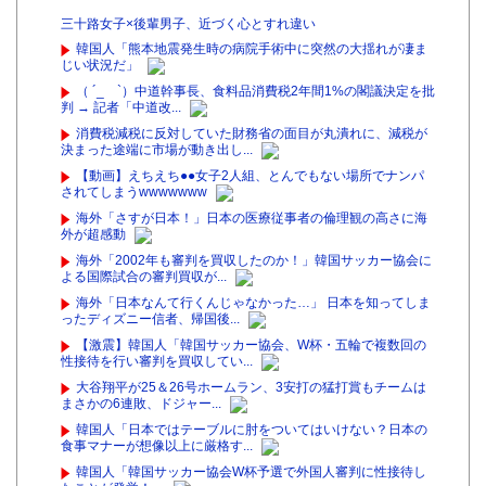
三十路女子×後輩男子、近づく心とすれ違い
韓国人「熊本地震発生時の病院手術中に突然の大揺れが凄ま
じい状況だ」
（ ´_ゝ`）中道幹事長、食料品消費税2年間1%の閣議決定を批
判 → 記者「中道改...
消費税減税に反対していた財務省の面目が丸潰れに、減税が
決まった途端に市場が動き出し...
【動画】えちえち●●女子2人組、とんでもない場所でナンパ
されてしまうwwwwwww
海外「さすが日本！」日本の医療従事者の倫理観の高さに海
外が超感動
海外「2002年も審判を買収したのか！」韓国サッカー協会に
よる国際試合の審判買収が...
海外「日本なんて行くんじゃなかった…」 日本を知ってしま
ったディズニー信者、帰国後...
【激震】韓国人「韓国サッカー協会、W杯・五輪で複数回の
性接待を行い審判を買収してい...
大谷翔平が25＆26号ホームラン、3安打の猛打賞もチームは
まさかの6連敗、ドジャー...
韓国人「日本ではテーブルに肘をついてはいけない？日本の
食事マナーが想像以上に厳格す...
韓国人「韓国サッカー協会W杯予選で外国人審判に性接待し