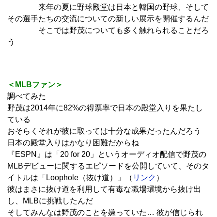
来年の夏に野球殿堂は日本と韓国の野球、そして
その選手たちの交流についての新しい展示を開催するんだ
そこでは野茂についても多く触れられることだろ
う
＜MLBファン＞
調べてみた
野茂は2014年に82%の得票率で日本の殿堂入りを果たし
ている
おそらくそれが彼に取っては十分な成果だったんだろう
日本の殿堂入りはかなり困難だからね
『ESPN』は「20 for 20」というオーディオ配信で野茂の
MLBデビューに関するエピソードを公開していて、そのタ
イトルは「Loophole（抜け道）」（
リンク
）
彼はまさに抜け道を利用して有毒な職場環境から抜け出
し、MLBに挑戦したんだ
そしてみんなは野茂のことを嫌っていた… 彼が信じられ