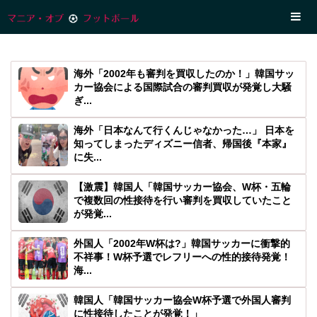
海外「2002年も審判を買収したのか！」韓国サッ
カー協会による国際試合の審判買収が発覚し大騒
ぎ...
海外「日本なんて行くんじゃなかった…」 日本を
知ってしまったディズニー信者、帰国後『本家』
に失...
【激震】韓国人「韓国サッカー協会、W杯・五輪
で複数回の性接待を行い審判を買収していたこと
が発覚...
外国人「2002年W杯は?」韓国サッカーに衝撃的
不祥事！W杯予選でレフリーへの性的接待発覚！
海...
韓国人「韓国サッカー協会W杯予選で外国人審判
に性接待したことが発覚！」