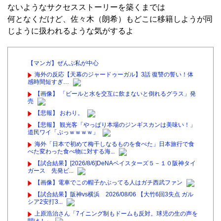
ないようなサクセスストーリーを築くまでは
何となくだけど、佐々木（朗希）もどこに移籍しようが同
じように扱われるような気がするよ
【マンガ】ぜんぶ私が中心
海外の反応【天幕のジャードゥーガル】3話 復讐の誓い！体
感時間短すぎ…
【画像】 「ビールと水を交互に飲まないと倒れるグラス」発
売
【悲報】 おわり。
【悲報】 観光客「やっぱり本場のジンギスカンは美味い！」
道民ワイ「ぷっｗｗｗｗ」
海外「日本で初めて梅干しなるものを食べた」日本旅行で食
べた変わった食べ物に対する海...
【試合結果】[2026/8/6]DeNAベイスターズ５－１０阪神タイ
ガース 先発ビ...
【画像】電車でこの帽子かぶってる人はガチ西武ファン
【試合結果】阪神vs横浜 2026/08/06 【大竹6回3失点 ガル
シア2安打3...
上原浩治さん「7イニング制もドームも反対。球児の生の声を
聞け！」