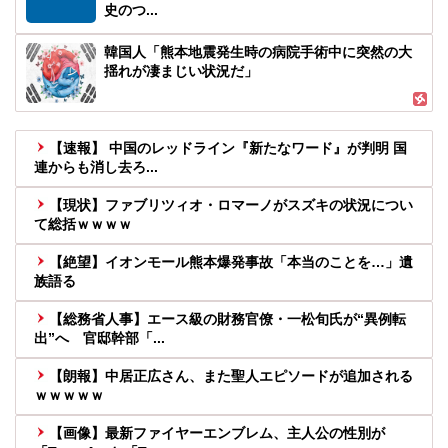
史のつ...
韓国人「熊本地震発生時の病院手術中に突然の大
揺れが凄まじい状況だ」
【速報】 中国のレッドライン『新たなワード』が判明 国
連からも消し去ろ...
【現状】ファブリツィオ・ロマーノがスズキの状況につい
て総括ｗｗｗｗ
【絶望】イオンモール熊本爆発事故「本当のことを…」遺
族語る
【総務省人事】エース級の財務官僚・一松旬氏が“異例転
出”へ 官邸幹部「...
【朗報】中居正広さん、また聖人エピソードが追加される
ｗｗｗｗｗ
【画像】最新ファイヤーエンブレム、主人公の性別が