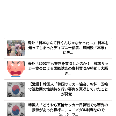
海外「日本なんて行くんじゃなかった…」 日本を
知ってしまったディズニー信者、帰国後『本家』
に失...
海外「2002年も審判を買収したのか！」韓国サッ
カー協会による国際試合の審判買収が発覚し大騒
ぎ...
【激震】韓国人「韓国サッカー協会、W杯・五輪
で複数回の性接待を行い審判を買収していたこと
が発覚...
韓国人「どうやら五輪サッカー日韓戦でも審判の
接待があった模様…」→「メダル剥奪なので
は…？（ﾌ...