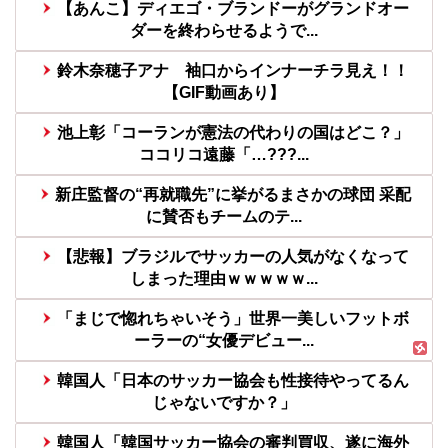
【あんこ】ディエゴ・ブランドーがグランドオー
ダーを終わらせるようで...
鈴木奈穂子アナ 袖口からインナーチラ見え！！
【GIF動画あり】
池上彰「コーランが憲法の代わりの国はどこ？」
ココリコ遠藤「…???...
新庄監督の“再就職先”に挙がるまさかの球団 采配
に賛否もチームのテ...
【悲報】ブラジルでサッカーの人気がなくなって
しまった理由ｗｗｗｗｗ...
「まじで惚れちゃいそう」世界一美しいフットボ
ーラーの“女優デビュー...
韓国人「日本のサッカー協会も性接待やってるん
じゃないですか？」
韓国人「韓国サッカー協会の審判買収、遂に海外