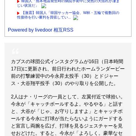
韓国人「熊本地震発生時の病院手術中に突然の大揺れが凄ま
じい状況だ」
【激震】韓国人「韓国サッカー協会、W杯・五輪で複数回の
性接待を行い審判を買収してい...
Powered by livedoor 相互RSS
カブスの球団公式インスタグラムが16日（日本時間
17日)に更新され、前日行われたホームランダービー
前の打撃練習中の今永昇太投手（30）とドジャー
ス・大谷翔平投手（30）のやり取りを公開した。
2人はナ・リーグの一員として、左翼付近で球拾い。
今永が「キャッチボールするよ。やるやる」と話す
と、大谷が「じゃ、お守りしますよ」とキャッチボ
ールする今永に打球が当たらないようにガードする
と宣言し両腕を広げ、打球を見るジェスチャーを見
せおどけた。すると、今永が「よろしく。豪華なセ