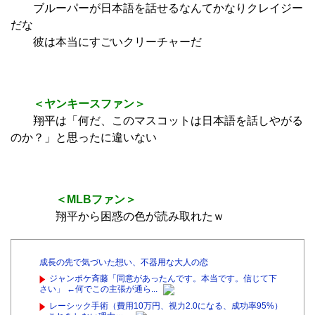
ブルーパーが日本語を話せるなんてかなりクレイジー
だな
彼は本当にすごいクリーチャーだ
＜ヤンキースファン＞
翔平は「何だ、このマスコットは日本語を話しやがる
のか？」と思ったに違いない
＜MLB
ファン＞
翔平から困惑の色が読み取れたｗ
成長の先で気づいた想い、不器用な大人の恋
ジャンポケ斉藤「同意があったんです。本当です。信じて下
さい」 ←何でこの主張が通ら...
レーシック手術（費用10万円、視力2.0になる、成功率95%）