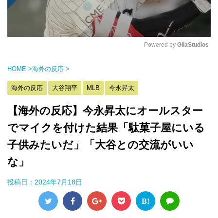
Powered by 
GliaStudios
M
HOME
>
海外の反応
>
u
t
海外の反応
大谷翔平
MLB
今永昇太
e
【海外の反応】今永昇太にオールスター
でマイクを付けた結果「駄菓子屋にいる
子供みたいだ」「大谷との交流がいい
な」
投稿日：
2024年7月18日
B!