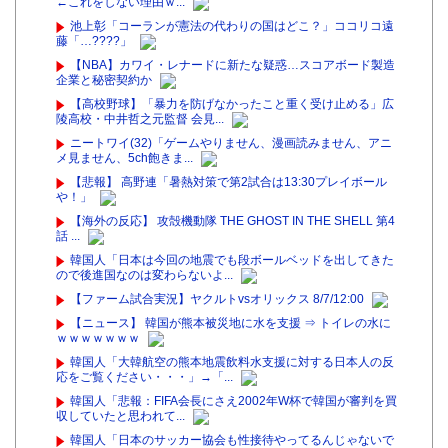
←これをしない理由ｗ...
池上彰「コーランが憲法の代わりの国はどこ？」ココリコ遠
藤「…????」
【NBA】カワイ・レナードに新たな疑惑…スコアボード製造
企業と秘密契約か
【高校野球】「暴力を防げなかったこと重く受け止める」広
陵高校・中井哲之元監督 会見...
ニートワイ(32)「ゲームやりません、漫画読みません、アニ
メ見ません、5ch飽きま...
【悲報】 高野連「暑熱対策で第2試合は13:30プレイボール
や！」
【海外の反応】 攻殻機動隊 THE GHOST IN THE SHELL 第4
話 ...
韓国人「日本は今回の地震でも段ボールベッドを出してきた
ので後進国なのは変わらないよ...
【ファーム試合実況】ヤクルトvsオリックス 8/7/12:00
【ニュース】 韓国が熊本被災地に水を支援 ⇒ トイレの水に
ｗｗｗｗｗｗｗ
韓国人「大韓航空の熊本地震飲料水支援に対する日本人の反
応をご覧ください・・・」→「...
韓国人「悲報：FIFA会長にさえ2002年W杯で韓国が審判を買
収していたと思われて...
韓国人「日本のサッカー協会も性接待やってるんじゃないで