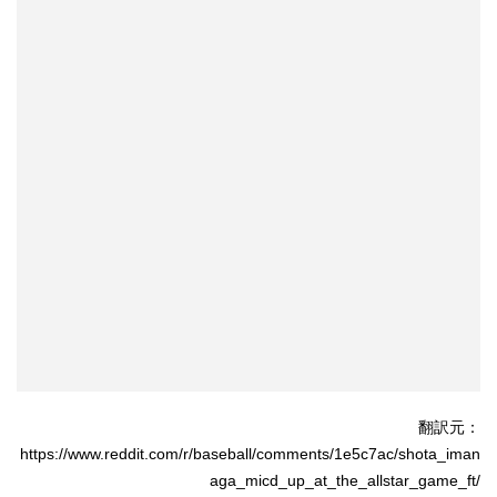
翻訳元：
https://www.reddit.com/r/baseball/comments/1e5c7ac/shota_iman
aga_micd_up_at_the_allstar_game_ft/