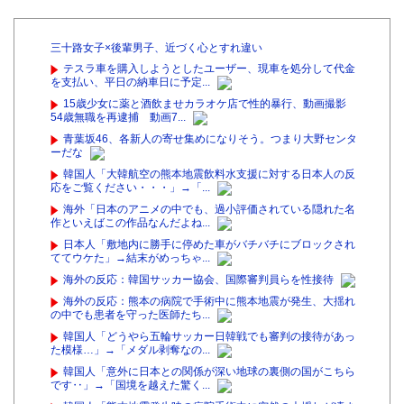
三十路女子×後輩男子、近づく心とすれ違い
テスラ車を購入しようとしたユーザー、現車を処分して代金
を支払い、平日の納車日に予定...
15歳少女に薬と酒飲ませカラオケ店で性的暴行、動画撮影
54歳無職を再逮捕 動画7...
青葉坂46、各新人の寄せ集めになりそう。つまり大野センタ
ーだな
韓国人「大韓航空の熊本地震飲料水支援に対する日本人の反
応をご覧ください・・・」→「...
海外「日本のアニメの中でも、過小評価されている隠れた名
作といえばこの作品なんだよね...
日本人「敷地内に勝手に停めた車がバチバチにブロックされ
ててウケた」→結末がめっちゃ...
海外の反応：韓国サッカー協会、国際審判員らを性接待
海外の反応：熊本の病院で手術中に熊本地震が発生、大揺れ
の中でも患者を守った医師たち...
韓国人「どうやら五輪サッカー日韓戦でも審判の接待があっ
た模様…」→「メダル剥奪なの...
韓国人「意外に日本との関係が深い地球の裏側の国がこちら
です‥」→「国境を越えた驚く...