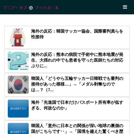
海外の反応：韓国サッカー協会、国際審判員らを
性接待
海外の反応：熊本の病院で手術中に熊本地震が発
生、大揺れの中でも患者を守った医師たちの対応
ぶりに...
韓国人「どうやら五輪サッカー日韓戦でも審判の
接待があった模様…」→「メダル剥奪なので
は…？（ﾌ...
海外「先進国で日本だけパスポート所有率が低す
ぎる、何故なのか」
韓国人「意外に日本との関係が深い地球の裏側の
国がこちらです‥」→「国境を越えた驚くべき歴