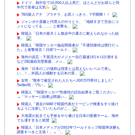
ドイツ、熱中症で10,000人以上死亡、ほとんどがお前らと同
年代で若者は元気
TBS新人アナ ブラチラ、お尻くっきり、Y字開脚！！
ジャンポケ斎藤と代理人のやりとり、「地獄すぎて完全にコ
ントになってる……」と衝撃を...
韓国人「日本の柴犬くん散歩中の暑さに耐えられなかった結
果」
韓国人「韓国サッカー協会関係者が『不適切接待は慣行だっ
た』と衝撃発言！日韓ワールド...
海外の反応：千賀滉大がメジャー自己最速161キロ計測する
など2戦連続完璧救援、メッ...
海外「日本のこの場所は現実とは思えないレベルで美し
い…！」外国人が感動する日本の景...
女性：“熊本で被災された人たちへ300万円寄付しました”
Twitter民：“汚い...
韓国人「“韓国サッカー”性接待の試合結果をご覧ください」
→「マッサージ効果は間違い...
韓国人「過去のW杯で韓国代表がドーピング検査をすり抜け
るように注射していたものがこ...
大地震が起きても手術をやり遂げる日本の医療チーム、海外
でも凄すぎると絶賛
韓国人「日本メディアが2002年ワールドカップ韓国準決勝も
調査すべきと主張！」→「...