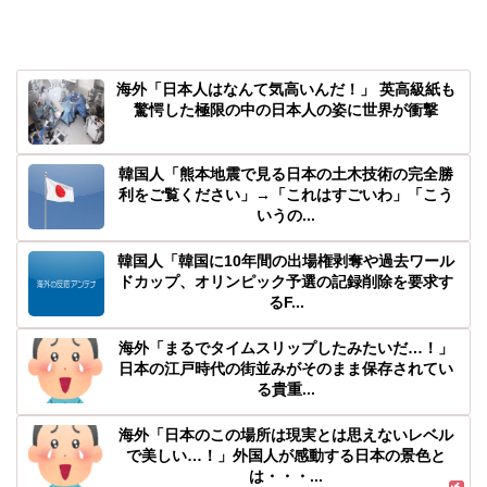
海外「日本人はなんて気高いんだ！」 英高級紙も
驚愕した極限の中の日本人の姿に世界が衝撃
韓国人「熊本地震で見る日本の土木技術の完全勝
利をご覧ください」→「これはすごいわ」「こう
いうの...
韓国人「韓国に10年間の出場権剥奪や過去ワール
ドカップ、オリンピック予選の記録削除を要求す
るF...
海外「まるでタイムスリップしたみたいだ…！」
日本の江戸時代の街並みがそのまま保存されてい
る貴重...
海外「日本のこの場所は現実とは思えないレベル
で美しい…！」外国人が感動する日本の景色と
は・・・...