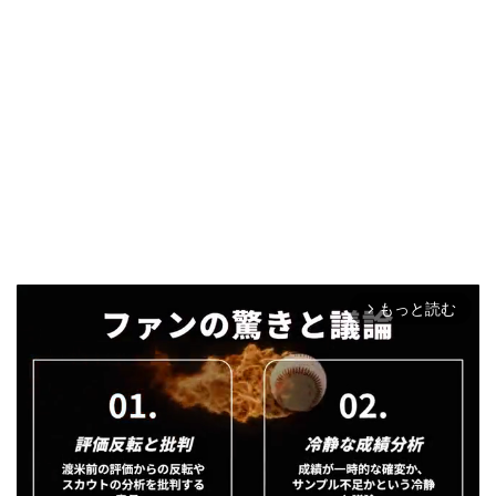
もっと読む
arrow_forward_ios