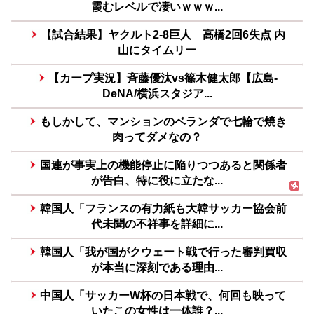
霞むレベルで凄いｗｗｗ...
【試合結果】ヤクルト2-8巨人 高橋2回6失点 内
山にタイムリー
【カープ実況】斉藤優汰vs篠木健太郎【広島-
DeNA/横浜スタジア...
もしかして、マンションのベランダで七輪で焼き
肉ってダメなの？
国連が事実上の機能停止に陥りつつあると関係者
が告白、特に役に立たな...
韓国人「フランスの有力紙も大韓サッカー協会前
代未聞の不祥事を詳細に...
韓国人「我が国がクウェート戦で行った審判買収
が本当に深刻である理由...
中国人「サッカーW杯の日本戦で、何回も映って
いたこの女性は一体誰？...