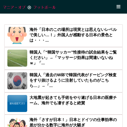
海外「日本のこの場所は現実とは思えないレベル
で美しい…！」外国人が感動する日本の景色と
は・・・...
韓国人「“韓国サッカー”性接待の試合結果をご覧
ください」→「マッサージ効果は間違いないね
ｗ」「...
韓国人「過去のW杯で韓国代表がドーピング検査
をすり抜けるように注射していたものがこち
ら…」→「...
大地震が起きても手術をやり遂げる日本の医療チ
ーム、海外でも凄すぎると絶賛
海外「さすが日本！」日本とドイツの仕事効率の
差が分かる数字に海外が大騒ぎ