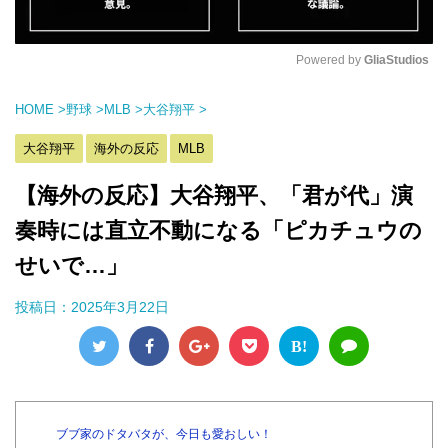
Powered by 
GliaStudios
M
HOME
>
野球
>
MLB
>
大谷翔平
>
u
t
大谷翔平
海外の反応
MLB
e
【海外の反応】大谷翔平、「君が代」演
奏時には直立不動になる「ピカチュウの
せいで…」
投稿日：
2025年3月22日
B!
ブブ家のドタバタが、今日も愛おしい！