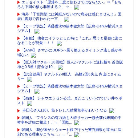
エッセイスト「原爆を二度と使わせてはならない」⇒「もち
ろん中国の核も非難する？」⇒...
海外「子宮頸部には神経がないので痛みは感じませんよ」医
者に真顔で言われた一言…
【カープ実況】斉藤優汰vs篠木健太郎【広島-DeNA/横浜スタ
ジアム】
【有能】 他者にイラッとした時に『これ』思うと最強に楽に
なることが発覚！！！
【AM4】 さすがにDDR5へ乗り換えるタイミング逃し感が半
端ない
【巨人対ヤクルト18回戦】巨人がヤクルトに逆転勝ち 首位阪
神と0.5差！貯金は10...
【試合結果】ヤクルト2-8巨人 高橋2回6失点 内山にタイム
リー
【カープ実況】斉藤優汰vs篠木健太郎【広島-DeNA/横浜スタ
ジアム】
【画像】 シャウエッセン公式、またこういうのでいい丼をポ
スト
寺田心さん(18)、筋トレした結果無事かわいくなる
韓国人「フランスの有力紙も大韓サッカー協会前代未聞の不
祥事を詳細に報道！」→「国際...
韓国人「我が国がクウェート戦で行った審判買収が本当に深
刻である理由がこちら…」→「...