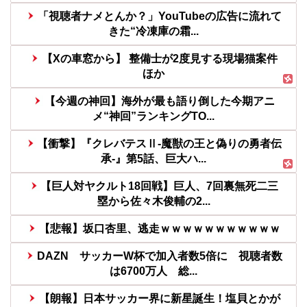
「視聴者ナメとんか？」YouTubeの広告に流れて
きた“冷凍庫の霜...
【Xの車窓から】 整備士が2度見する現場猫案件
ほか
【今週の神回】海外が最も語り倒した今期アニ
メ“神回”ランキングTO...
【衝撃】『クレバテスⅡ-魔獣の王と偽りの勇者伝
承-』第5話、巨大ハ...
【巨人対ヤクルト18回戦】巨人、7回裏無死二三
塁から佐々木俊輔の2...
【悲報】坂口杏里、逃走ｗｗｗｗｗｗｗｗｗｗｗ
DAZN サッカーW杯で加入者数5倍に 視聴者数
は6700万人 総...
【朗報】日本サッカー界に新星誕生！塩貝とかが