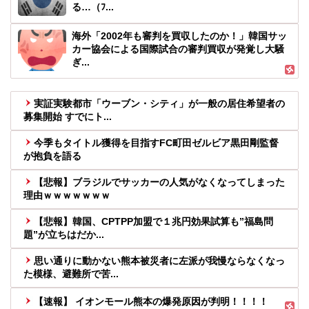
る…（ﾌ...
海外「2002年も審判を買収したのか！」韓国サッ
カー協会による国際試合の審判買収が発覚し大騒
ぎ...
実証実験都市「ウーブン・シティ」が一般の居住希望者の
募集開始 すでにト...
今季もタイトル獲得を目指すFC町田ゼルビア黒田剛監督
が抱負を語る
【悲報】ブラジルでサッカーの人気がなくなってしまった
理由ｗｗｗｗｗｗｗ
【悲報】韓国、CPTPP加盟で１兆円効果試算も”福島問
題”が立ちはだか...
思い通りに動かない熊本被災者に左派が我慢ならなくなっ
た模様、避難所で苦...
【速報】 イオンモール熊本の爆発原因が判明！！！！