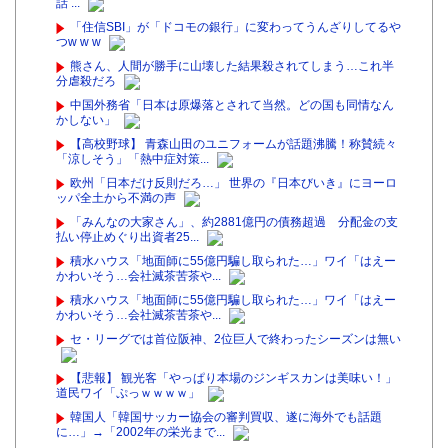
話 ...
「住信SBI」が「ドコモの銀行」に変わってうんざりしてるや
つw w w
熊さん、人間が勝手に山壊した結果殺されてしまう…これ半
分虐殺だろ
中国外務省「日本は原爆落とされて当然。どの国も同情なん
かしない」
【高校野球】 青森山田のユニフォームが話題沸騰！称賛続々
「涼しそう」「熱中症対策...
欧州「日本だけ反則だろ…」 世界の『日本びいき』にヨーロ
ッパ全土から不満の声
「みんなの大家さん」、約2881億円の債務超過 分配金の支
払い停止めぐり出資者25...
積水ハウス「地面師に55億円騙し取られた…」ワイ「はえー
かわいそう…会社滅茶苦茶や...
積水ハウス「地面師に55億円騙し取られた…」ワイ「はえー
かわいそう…会社滅茶苦茶や...
セ・リーグでは首位阪神、2位巨人で終わったシーズンは無い
【悲報】 観光客「やっぱり本場のジンギスカンは美味い！」
道民ワイ「ぷっｗｗｗｗ」
韓国人「韓国サッカー協会の審判買収、遂に海外でも話題
に…」→「2002年の栄光まで...