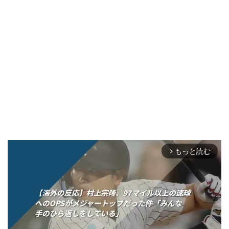
もっと読む
arrow_forward_ios