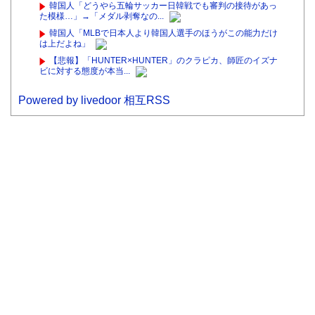
韓国人「どうやら五輪サッカー日韓戦でも審判の接待があっ
た模様…」→「メダル剥奪なの...
韓国人「MLBで日本人より韓国人選手のほうがこの能力だけ
は上だよね」
【悲報】「HUNTER×HUNTER」のクラピカ、師匠のイズナ
ビに対する態度が本当...
Powered by livedoor 相互RSS