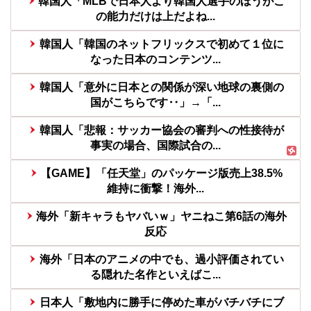
韓国人「MLBで日本人より韓国人選手のほうがこ
の能力だけは上だよね...
韓国人「韓国のネットフリックスで初めて１位に
なった日本のコンテンツ...
韓国人「意外に日本との関係が深い地球の裏側の
国がこちらです‥」→「...
韓国人「悲報：サッカー協会の審判への性接待が
事実の場合、国際試合の...
【GAME】「任天堂」のパッケージ版売上38.5%
維持に衝撃！海外...
海外「新キャラもヤバいｗ」ヤニねこ第6話の海外
反応
海外「日本のアニメの中でも、過小評価されてい
る隠れた名作といえばこ...
日本人「敷地内に勝手に停めた車がバチバチにブ