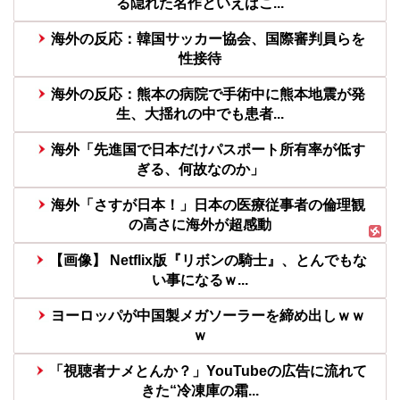
る隠れた名作といえばこ...
海外の反応：韓国サッカー協会、国際審判員らを
性接待
海外の反応：熊本の病院で手術中に熊本地震が発
生、大揺れの中でも患者...
海外「先進国で日本だけパスポート所有率が低す
ぎる、何故なのか」
海外「さすが日本！」日本の医療従事者の倫理観
の高さに海外が超感動
【画像】 Netflix版『リボンの騎士』、とんでもな
い事になるｗ...
ヨーロッパが中国製メガソーラーを締め出しｗｗ
ｗ
「視聴者ナメとんか？」YouTubeの広告に流れて
きた“冷凍庫の霜...