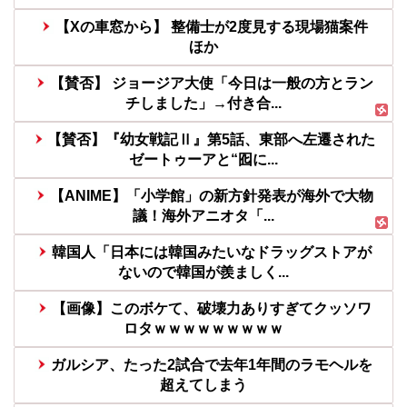
【Xの車窓から】 整備士が2度見する現場猫案件
ほか
【賛否】 ジョージア大使「今日は一般の方とラン
チしました」→付き合...
【賛否】『幼女戦記Ⅱ』第5話、東部へ左遷された
ゼートゥーアと“囮に...
【ANIME】「小学館」の新方針発表が海外で大物
議！海外アニオタ「...
韓国人「日本には韓国みたいなドラッグストアが
ないので韓国が羨ましく...
【画像】このボケて、破壊力ありすぎてクッソワ
ロタｗｗｗｗｗｗｗｗｗ
ガルシア、たった2試合で去年1年間のラモヘルを
超えてしまう