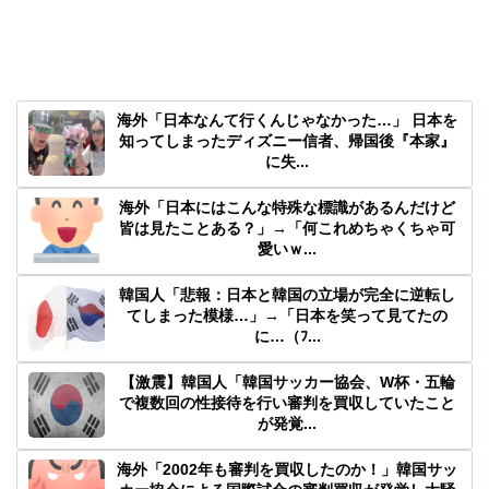
海外「日本なんて行くんじゃなかった…」 日本を
知ってしまったディズニー信者、帰国後『本家』
に失...
海外「日本にはこんな特殊な標識があるんだけど
皆は見たことある？」→「何これめちゃくちゃ可
愛いｗ...
韓国人「悲報：日本と韓国の立場が完全に逆転し
てしまった模様…」→「日本を笑って見てたの
に…（ﾌ...
【激震】韓国人「韓国サッカー協会、W杯・五輪
で複数回の性接待を行い審判を買収していたこと
が発覚...
海外「2002年も審判を買収したのか！」韓国サッ