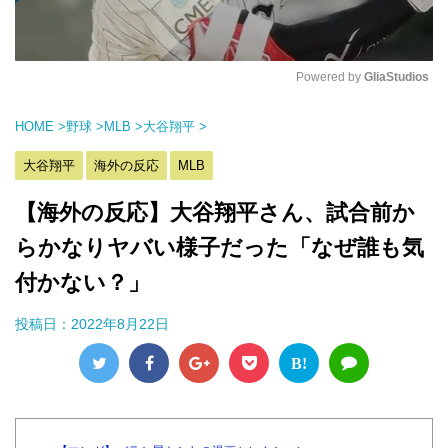
Powered by 
GliaStudios
M
HOME
>
野球
>
MLB
>
大谷翔平
>
u
t
大谷翔平
海外の反応
MLB
e
【海外の反応】大谷翔平さん、試合前か
らかなりヤバい様子だった「なぜ誰も気
付かない？」
投稿日：
2022年8月22日
B!