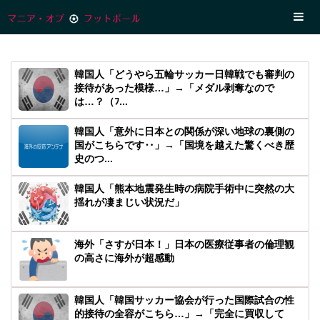
韓国人「どうやら五輪サッカー日韓戦でも審判の
接待があった模様…」→「メダル剥奪なので
は…？（ﾌ...
韓国人「意外に日本との関係が深い地球の裏側の
国がこちらです‥」→「国境を越えた驚くべき歴
史のつ...
韓国人「熊本地震発生時の病院手術中に突然の大
揺れが凄まじい状況だ」
海外「さすが日本！」日本の医療従事者の倫理観
の高さに海外が超感動
韓国人「韓国サッカー協会が行った国際試合の性
的接待の全容がこちら…」→「完全に買収して