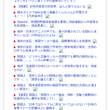
【マンガ】バラシ屋トシヤの漫画セレクション
【画像】 日本共産党の街宣車、ほんと碌でもないな
囁きボイスでaikoを歌う遠藤さくらちゃんが可愛すぎ
る！！！【乃木坂46】
SpaceX、米国防関連技術保護を重視し供給連鎖から中国系を
完全排除へ 供給業者に...
海外「日本のアニメの中でも、過小評価されている隠れた名
作といえばこの作品なんだよね...
海外の反応：韓国サッカー協会、国際審判員らを性接待
海外の反応：熊本の病院で手術中に熊本地震が発生、大揺れ
の中でも患者を守った医師たち...
韓国人「どうやら五輪サッカー日韓戦でも審判の接待があっ
た模様…」→「メダル剥奪なの...
海外「先進国で日本だけパスポート所有率が低すぎる、何故
なのか」
韓国人「意外に日本との関係が深い地球の裏側の国がこちら
です‥」→「国境を越えた驚く...
韓国人「熊本地震発生時の病院手術中に突然の大揺れが凄ま
じい状況だ」
【激震】韓国人「韓国サッカー協会、W杯・五輪で複数回の
性接待を行い審判を買収してい...
韓国人「日本ではテーブルに肘をついてはいけない？日本の
食事マナーが想像以上に厳格す...