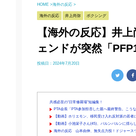
HOME
>
海外の反応
>
海外の反応
井上尚弥
ボクシング
【海外の反応】井上
ェンドが突然「PF
投稿日：
2024年7月20日
共感必至の“日常修羅場”短編集！
PTA会長「PTA参加拒否した親へ最終警告。こう
【動画】ホリエモン、移民受け入れ反対派の若者に
【動画】小池栄子さん(45)、バルンバルンに揺ら
海外の反応 山本由伸、無失点力投！ドジャース