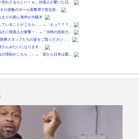
売れてるらしい！ｗ」外国人が驚いた日...
0キロ攻略のポール直撃弾で首位攻...
あまりの差に海外が大騒ぎ
ていることがこちら…」→「えっ？？？...
さに韓国人が衝撃！」→「当時の技術力...
療スタッフたちの姿をご覧ください」...
屋さんみたいになります」
の理由がこちら…」→「昔から日本は愛...
」