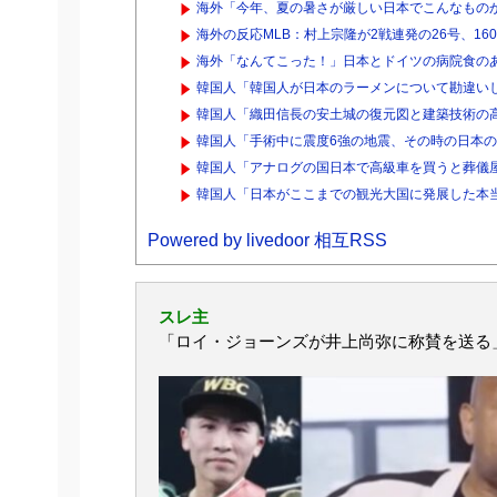
海外「今年、夏の暑さが厳しい日本でこんなものが
海外の反応MLB：村上宗隆が2戦連発の26号、16
海外「なんてこった！」日本とドイツの病院食の
韓国人「韓国人が日本のラーメンについて勘違いし
韓国人「織田信長の安土城の復元図と建築技術の高
韓国人「手術中に震度6強の地震、その時の日本の医
韓国人「アナログの国日本で高級車を買うと葬儀
韓国人「日本がここまでの観光大国に発展した本当
Powered by livedoor 相互RSS
スレ主
「ロイ・ジョーンズが井上尚弥に称賛を送る