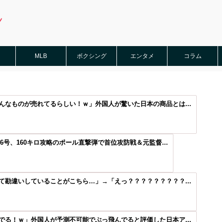
MLB
ボクシング
エンタメ
コラム
なものが売れてるらしい！ｗ」外国人が驚いた日本の商品とは...
6号、160キロ攻略のポール直撃弾で首位攻防戦＆元監督...
勘違いしていることがこちら…」→「えっ？？？？？？？？？...
る！ｗ」外国人が予測不可能でぶっ飛んでると評価した日本ア...