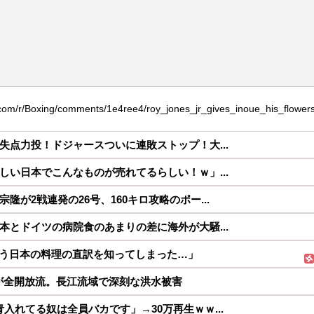
m/r/Boxing/comments/1e4ree4/roy_jones_jr_gives_inoue_his_flowers
失点力投！ドジャースついに連敗ストップ！大...
しい日本でこんなものが売れてるらしい！ｗ」...
隆が2戦連発の26号、160キロ攻略のポー...
本とドイツの病院食のあまりの差に海外が大騒...
う日本の料理の直訳を知ってしまった…」
が全開放流。長江流域で深刻な洪水被害
入れてる奴は全員バカです」→30万再生ｗｗ...