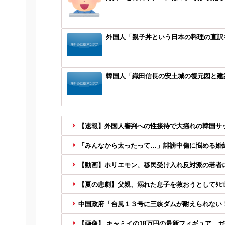
外国人「親子丼という日本の料理の直訳
韓国人「織田信長の安土城の復元図と建築
【速報】外国人審判への性接待で大揺れの韓国サッ
「みんなから太ったって…」誹謗中傷に悩める婚約
【動画】ホリエモン、移民受け入れ反対派の若者に
【夏の悲劇】父親、溺れた息子を救おうとしてﾀﾋ亡
中国政府「台風１３号に三峡ダムが耐えられない！全
【画像】 キャミイの18万円の最新フィギュア、ガ