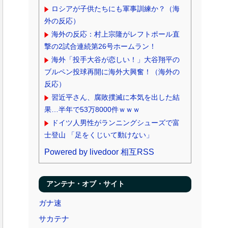
ロシアが子供たちにも軍事訓練か？（海
外の反応）
海外の反応：村上宗隆がレフトポール直
撃の2試合連続第26号ホームラン！
海外「投手大谷が恋しい！」大谷翔平の
ブルペン投球再開に海外大興奮！（海外の
反応）
習近平さん、腐敗撲滅に本気を出した結
果…半年で53万8000件ｗｗｗ
ドイツ人男性がランニングシューズで富
士登山 「足をくじいて動けない」
Powered by livedoor 相互RSS
アンテナ・オブ・サイト
ガナ速
サカテナ