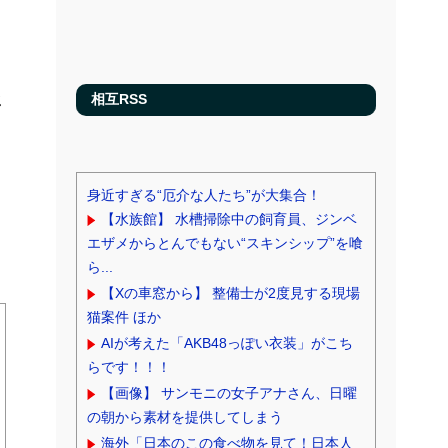
ジ
相互RSS
身近すぎる“厄介な人たち”が大集合！
【水族館】 水槽掃除中の飼育員、ジンベ
エザメからとんでもない“スキンシップ”を喰
ら...
【Xの車窓から】 整備士が2度見する現場
猫案件 ほか
AIが考えた「AKB48っぽい衣装」がこち
らです！！！
【画像】 サンモニの女子アナさん、日曜
の朝から素材を提供してしまう
海外「日本のこの食べ物を見て！日本人