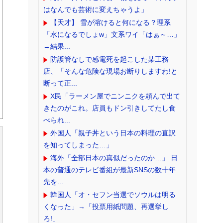
はなんでも芸術に変えちゃうよ」
【天才】 雪が溶けると何になる？理系
「水になるでしょw」文系ワイ「はぁ～…」
→結果...
防護管なしで感電死を起こした某工務
店、「そんな危険な現場お断りしますわ!と
断って正...
X民「ラーメン屋でニンニクを頼んで出て
きたのがこれ。店員もドン引きしてたし食
べられ...
外国人「親子丼という日本の料理の直訳
を知ってしまった…」
海外「全部日本の真似だったのか…」 日
本の普通のテレビ番組が最新SNSの数十年
先を...
韓国人「オ・セフン当選でソウルは明る
くなった」→「投票用紙問題、再選挙し
ろ!」