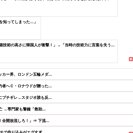
を知ってしまった…」
技術の高さに韓国人が衝撃！」→「当時の技術力に言葉を失う...
カー界、ロンドン五輪メダ...
者へＣ・ロナウドが贈った...
ブチギレ→スタジオ誰も反...
 →専門家も警鐘「救助...
開放流しろ！」⇒ 下流...
チで作り込みがエグすぎ...