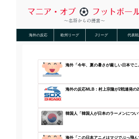
海外の反応
欧州リーグ
Jリーグ
代表戦
海外「今年、夏の暑さが厳しい日本でこん
海外の反応MLB：村上宗隆が2戦連発の2
韓国人「韓国人が日本のラーメンについて
海外「この日本アニメはマジでぶっ飛んで