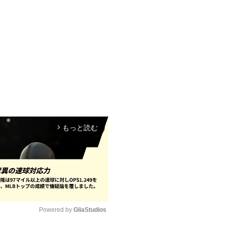
もっと読む
arrow_forward_ios
Powered by 
GliaStudios