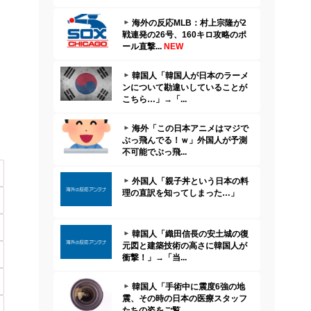
海外の反応MLB：村上宗隆が2
戦連発の26号、160キロ攻略のポ
ール直撃...
NEW
韓国人「韓国人が日本のラーメ
ンについて勘違いしていることが
こちら…」→「...
海外「この日本アニメはマジで
ぶっ飛んでる！ｗ」外国人が予測
不可能でぶっ飛...
外国人「親子丼という日本の料
理の直訳を知ってしまった…」
韓国人「織田信長の安土城の復
元図と建築技術の高さに韓国人が
衝撃！」→「当...
韓国人「手術中に震度6強の地
震、その時の日本の医療スタッフ
たちの姿をご覧...