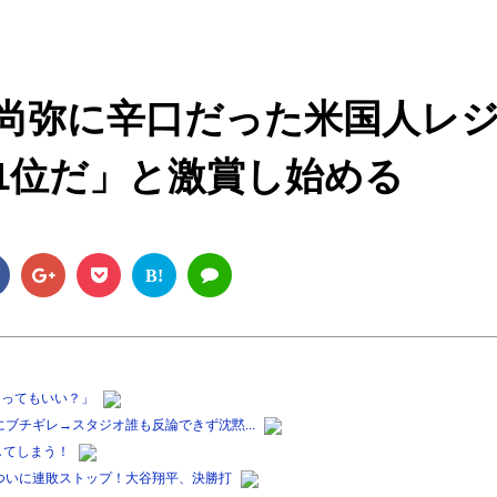
M
u
t
尚弥に辛口だった米国人レ
e
P1位だ」と激賞し始める
B!
なってもいい？」
ブチギレ→スタジオ誰も反論できず沈黙...
してしまう！
ついに連敗ストップ！大谷翔平、決勝打