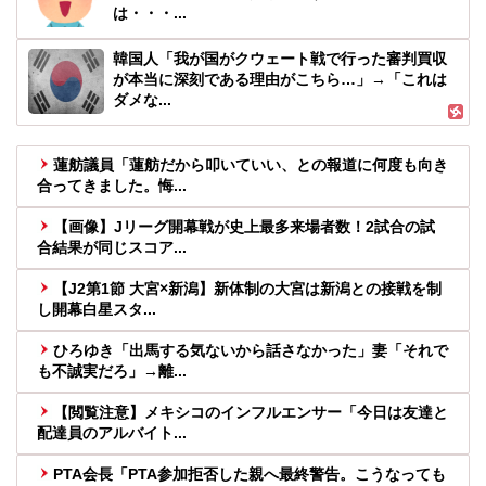
は・・・...
韓国人「我が国がクウェート戦で行った審判買収
が本当に深刻である理由がこちら…」→「これは
ダメな...
蓮舫議員「蓮舫だから叩いていい、との報道に何度も向き
合ってきました。悔...
【画像】Jリーグ開幕戦が史上最多来場者数！2試合の試
合結果が同じスコア...
【J2第1節 大宮×新潟】新体制の大宮は新潟との接戦を制
し開幕白星スタ...
ひろゆき「出馬する気ないから話さなかった」妻「それで
も不誠実だろ」→離...
【閲覧注意】メキシコのインフルエンサー「今日は友達と
配達員のアルバイト...
PTA会長「PTA参加拒否した親へ最終警告。こうなっても