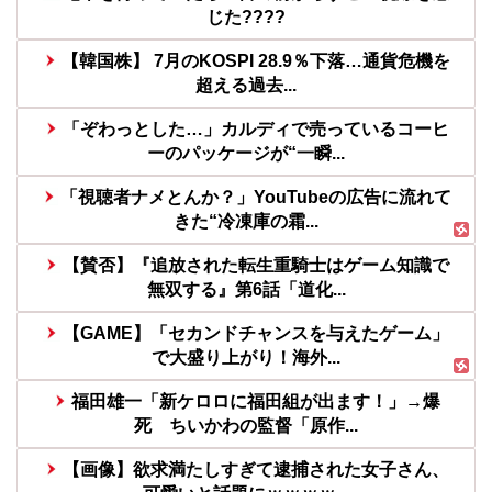
じた????
【韓国株】 7月のKOSPI 28.9％下落…通貨危機を
超える過去...
「ぞわっとした…」カルディで売っているコーヒ
ーのパッケージが“一瞬...
「視聴者ナメとんか？」YouTubeの広告に流れて
きた“冷凍庫の霜...
【賛否】『追放された転生重騎士はゲーム知識で
無双する』第6話「道化...
【GAME】「セカンドチャンスを与えたゲーム」
で大盛り上がり！海外...
福田雄一「新ケロロに福田組が出ます！」→爆
死 ちいかわの監督「原作...
【画像】欲求満たしすぎて逮捕された女子さん、