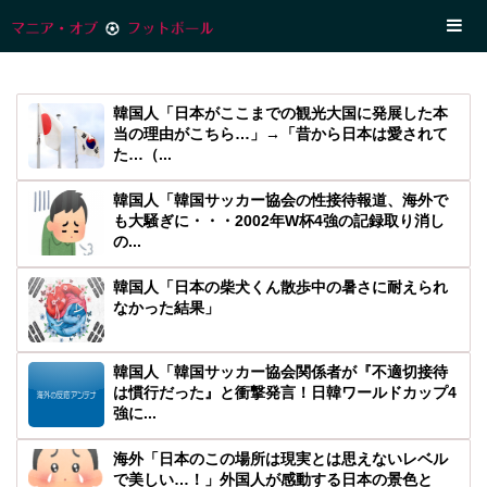
韓国人「日本がここまでの観光大国に発展した本
当の理由がこちら…」→「昔から日本は愛されて
た…（...
韓国人「韓国サッカー協会の性接待報道、海外で
も大騒ぎに・・・2002年W杯4強の記録取り消し
の...
韓国人「日本の柴犬くん散歩中の暑さに耐えられ
なかった結果」
韓国人「韓国サッカー協会関係者が『不適切接待
は慣行だった』と衝撃発言！日韓ワールドカップ4
強に...
海外「日本のこの場所は現実とは思えないレベル
で美しい…！」外国人が感動する日本の景色と