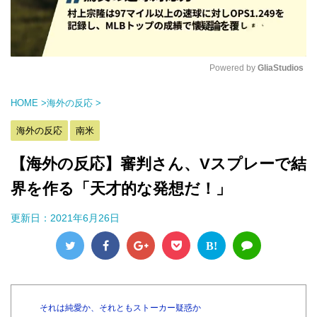
Powered by 
GliaStudios
M
HOME
>
海外の反応
>
u
t
海外の反応
南米
e
【海外の反応】審判さん、Vスプレーで結
界を作る「天才的な発想だ！」
更新日：
2021年6月26日
B!
それは純愛か、それともストーカー疑惑か