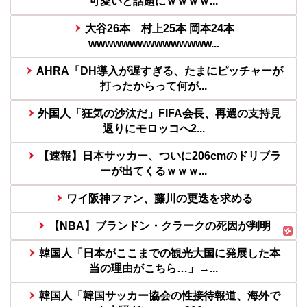
可愛いと話題にｗｗｗｗ...
大谷26本 村上25本 岡本24本
wwwwwwwwwwwwwww...
AHRA「DH導入が遅すぎる、たまにピッチャーが
打ったからって何が...
外国人「狂気の沙汰だ」FIFA会長、再選の支持見
返りにモロッコへ2...
【速報】日本サッカー、ついに206cmのドリブラ
ーが出てくるｗｗｗ...
ワイ阪神ファン、藤川の更迭を求める
【NBA】ブランドン・クラークの死因が判明
韓国人「日本がここまでの観光大国に発展した本
当の理由がこちら…」→...
韓国人「韓国サッカー協会の性接待報道、海外で