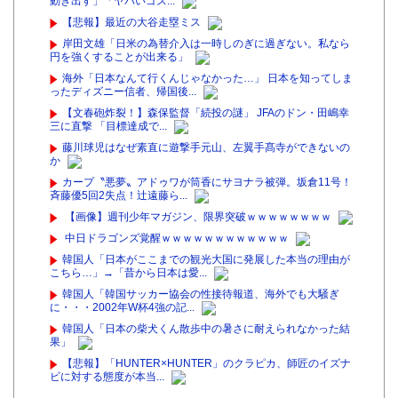
動き出す」「ヤバいゴス...
【悲報】最近の大谷走塁ミス
岸田文雄「日米の為替介入は一時しのぎに過ぎない。私なら
円を強くすることが出来る」
海外「日本なんて行くんじゃなかった…」 日本を知ってしま
ったディズニー信者、帰国後...
【文春砲炸裂！】森保監督「続投の謎」 JFAのドン・田嶋幸
三に直撃 「目標達成で...
藤川球児はなぜ素直に遊撃手元山、左翼手髙寺ができないの
か
カープ〝悪夢〟アドゥワが筒香にサヨナラ被弾。坂倉11号！
斉藤優5回2失点！辻遠藤ら...
【画像】週刊少年マガジン、限界突破ｗｗｗｗｗｗｗｗ
中日ドラゴンズ覚醒ｗｗｗｗｗｗｗｗｗｗｗｗ
韓国人「日本がここまでの観光大国に発展した本当の理由が
こちら…」→「昔から日本は愛...
韓国人「韓国サッカー協会の性接待報道、海外でも大騒ぎ
に・・・2002年W杯4強の記...
韓国人「日本の柴犬くん散歩中の暑さに耐えられなかった結
果」
【悲報】「HUNTER×HUNTER」のクラピカ、師匠のイズナ
ビに対する態度が本当...