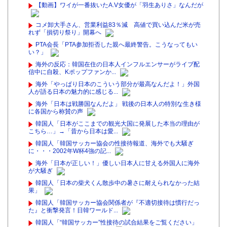
【動画】ワイが一番抜いたA.V女優が「羽生ありさ」なんだが
コメ卸大手さん、営業利益83％減 高値で買い込んだ米が売
れず「損切り祭り」開幕へ
PTA会長「PTA参加拒否した親へ最終警告。こうなってもい
い？」
海外の反応：韓国在住の日本人インフルエンサーがライブ配
信中に自殺、Kポップファンか...
海外「やっぱり日本のこういう部分が最高なんだよ！」外国
人が語る日本の魅力的に感じる...
海外「日本は戦勝国なんだよ」 戦後の日本人の特別な生き様
に各国から称賛の声
韓国人「日本がここまでの観光大国に発展した本当の理由が
こちら…」→「昔から日本は愛...
韓国人「韓国サッカー協会の性接待報道、海外でも大騒ぎ
に・・・2002年W杯4強の記...
海外「日本が正しい！」優しい日本人に甘える外国人に海外
が大騒ぎ
韓国人「日本の柴犬くん散歩中の暑さに耐えられなかった結
果」
韓国人「韓国サッカー協会関係者が『不適切接待は慣行だっ
た』と衝撃発言！日韓ワールド...
韓国人「“韓国サッカー”性接待の試合結果をご覧ください」