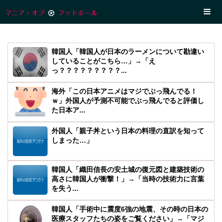
韓国人「韓国人が日本のラーメンについて勘違い
していることがこちら…」→「え
っ？？？？？？？？？...
海外「この日本アニメはマジでぶっ飛んでる！
ｗ」外国人が予測不可能でぶっ飛んでると評価し
た日本ア...
外国人「親子丼という日本の料理の直訳を知って
しまった…」
韓国人「織田信長の安土城の復元図と建築技術の
高さに韓国人が衝撃！」→「当時の技術力に言葉
を失う...
韓国人「手術中に震度6強の地震、その時の日本の
医療スタッフたちの姿をご覧ください」→「マジ