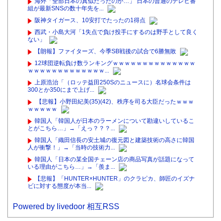
海外「全部日本の真似だったのか…」 日本の普通のテレビ番
組が最新SNSの数十年先を...
阪神タイガース、10安打でたったの1得点
西武・小島大河「1失点で負け投手にするのは野手として良く
ない」
【朗報】ファイターズ、今季SB戦後の試合で6勝無敗
12球団逆転負け数ランキングｗｗｗｗｗｗｗｗｗｗｗｗｗｗ
ｗｗｗｗｗｗｗｗｗｗｗｗｗ...
上原浩治「（ロッテ益田250Sのニュースに）名球会条件は
300とか350にまで上げ...
【悲報】小野田紀美(35)(42)、秩序を司る大臣だったｗｗｗ
ｗｗｗｗｗ
韓国人「韓国人が日本のラーメンについて勘違いしているこ
とがこちら…」→「えっ？？？...
韓国人「織田信長の安土城の復元図と建築技術の高さに韓国
人が衝撃！」→「当時の技術力...
韓国人「日本の某全国チェーン店の商品写真が話題になって
いる理由がこちら…」→「羨ま...
【悲報】「HUNTER×HUNTER」のクラピカ、師匠のイズナ
ビに対する態度が本当...
Powered by livedoor 相互RSS