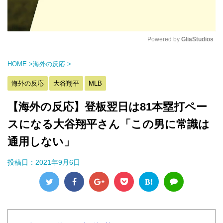
Powered by 
GliaStudios
M
HOME
>
海外の反応
>
u
t
海外の反応
大谷翔平
MLB
e
【海外の反応】登板翌日は81本塁打ペー
スになる大谷翔平さん「この男に常識は
通用しない」
投稿日：
2021年9月6日
B!