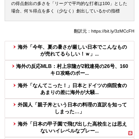
の得点創出の多さを「
リーグで平均的な打者は100
」とした
場合、
何％得点を多く（少なく）創出しているかの指標
翻訳元：https://bit.ly/3zMCcFH
海外「今年、夏の暑さが厳しい日本でこんなもの
が売れてるらしい！ｗ」...
海外の反応MLB：村上宗隆が2戦連発の26号、160
キロ攻略のポー...
海外「なんてこった！」日本とドイツの病院食の
あまりの差に海外が大騒...
外国人「親子丼という日本の料理の直訳を知って
しまった…」
海外「日本の甲子園で飛び出した高校生とは思え
ないハイレベルなプレー...