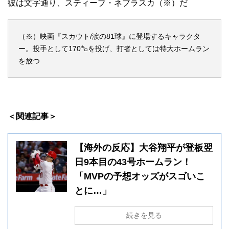
彼は文字通り、スティーブ・ネブラスカ（※）だ
（※）映画『スカウト/涙の81球』に登場するキャラクタ
ー。投手として170㌔を投げ、打者としては特大ホームラン
を放つ
＜関連記事＞
【海外の反応】大谷翔平が登板翌
日9本目の43号ホームラン！
「MVPの予想オッズがスゴいこ
とに…」
続きを見る