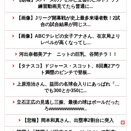
練習動画見てたら普通に...
【画像】Jリーグ開幕戦が史上最多来場者数！2試
合の試合結果が同じス...
【画像】ABCテレビの女子アナさん、在京局より
レベルが高くなってし...
河出奈都美アナ ニットの巨乳、谷間チラ！！
【タナスコ】ドジャース・スコット、8回裏2アウ
ト満塁のピンチで登板...
上原浩治さん、益田の名球会入りにあっぱれ「…
でも300とか350に...
立石正広の見逃し三振、最後の球はボールだった
ろwwwwwwwwww...
【悲報】岡本和真さん、出塁率2割台に突入