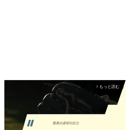
もっと読む
arrow_forward_ios