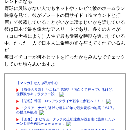
レンドになる
野球に興味がない人でもネットやテレビで彼のホームラン
映像を見て、彼がプレートの両サイド（※マウンドと打
席）で披露していることがいかに凄まじいかを話している
彼は日本で最も偉大なアスリートであり、多くの人々が
（コロナ禍により）人生で最も憂鬱な時期を過ごしている
中、たった一人で日本人に希望の光を与えてくれているん
だ
毎日イチローが何本ヒットを打ったかをみんなでチェック
していた頃を思い出すよ
【マンガ】ぜんぶ私が中心
【海外の反応】 ヤニねこ 第5話 「面白くて狂っているけど、
世界観やキャラクター設...
【悲報】韓国、ロシアウクライナ戦争に参戦へ！！！
イタリア・ナポリ近郊で過去40年で最大規模の地震「M4.7」
の揺れを観測
【画像】 あだち充、タッチの上杉達也が浅倉南に告白したシ
ーンを完全再現ｗｗｗｗｗｗ...