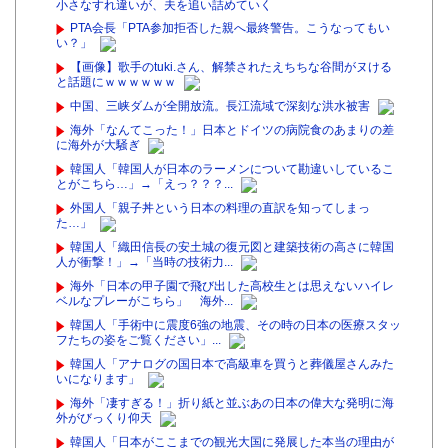
小さなすれ違いが、夫を追い詰めていく
PTA会長「PTA参加拒否した親へ最終警告。こうなってもい
い？」
【画像】歌手のtuki.さん、解禁されたえちちな谷間がヌける
と話題にｗｗｗｗｗｗ
中国、三峡ダムが全開放流。長江流域で深刻な洪水被害
海外「なんてこった！」日本とドイツの病院食のあまりの差
に海外が大騒ぎ
韓国人「韓国人が日本のラーメンについて勘違いしているこ
とがこちら…」→「えっ？？？...
外国人「親子丼という日本の料理の直訳を知ってしまっ
た…」
韓国人「織田信長の安土城の復元図と建築技術の高さに韓国
人が衝撃！」→「当時の技術力...
海外「日本の甲子園で飛び出した高校生とは思えないハイレ
ベルなプレーがこちら」 海外...
韓国人「手術中に震度6強の地震、その時の日本の医療スタッ
フたちの姿をご覧ください」...
韓国人「アナログの国日本で高級車を買うと葬儀屋さんみた
いになります」
海外「凄すぎる！」折り紙と並ぶあの日本の偉大な発明に海
外がびっくり仰天
韓国人「日本がここまでの観光大国に発展した本当の理由が