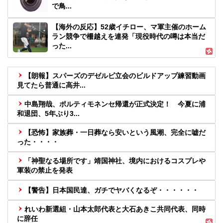
で鳥...
【海外の反応】52歳イチロー、マ軍主催のホーム
ラン競争で柵越えを連発「現役時代の噂は本当だ
った...
【朗報】スパーズのデゼルビ立会のビルドアップ練習動画
見てたら普通に高井...
中島翔哉、ポルティモネンセ帰還が正式決定！ 今夏に浦
和退団、5年ぶり3...
【恐怖】家族葬・一日葬なら安いという風潮、完全に嘘だ
った・・・・
「神聖なる場所です」靖国神社、境内におけるコスプレや
軍装の禁止を発表
【警告】日本国民達、ガチでヤバくなるぞ・・・・・・
れいわ新選組・山本太郎代表と大石あきこ共同代表、同時
に辞任