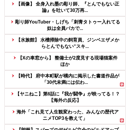
【画像】 全身入れ墨の彫り師、『とんでもない正
論』を吐いて30万再...
彫り師YouTuber・しげち「刺青タトゥー入れてる
奴は全員バカで...
【水族館】 水槽掃除中の飼育員、ジンベエザメか
らとんでもない“スキ...
【Xの車窓から】 整備士が2度見する現場猫案件
ほか
【時代】 府中本町駅が構内に掲示した書道作品が
「30代未満には伝わ...
【ヤニねこ】第6話に『我が闘争』が映ってる！？
【海外の反応】
海外「これ見て人生観変わった、みんなの歴代ア
ニメTOP3を教えて」
【朗報】スパーズのデゼルビ立会のビルドアップ