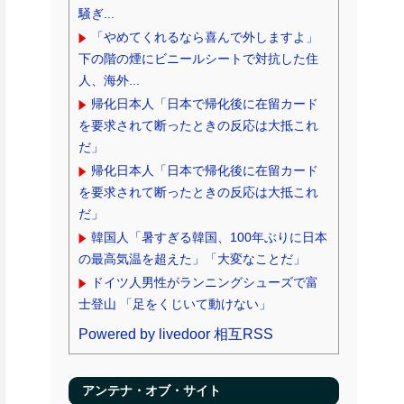
きた ほか
【ギリギリ】 ある施設のトイレに設置さ
れた「おむつ交換台」がデザインの敗北す
ぎると...
メキシコ人「韓国、やめておけ」元日本
代表指揮官、韓国代表の新監督有力候補に
急浮上！...
【ポロリ悲話】 ネットで拡散してるお●ぱ
いポロリ動画、何故か叩かれる・・・
外国人「2026年バロンドールは誰が受賞
すべき?」エンバペ、今季無冠でも初受賞
か!...
ボケて史上最強の作品 【画像】ボケて史
上最強の作品、ついに決まるｗｗｗｗｗｗ
ｗｗ
韓国人「日本で新発売Galaxy Z Foldが売
り切れちゃった理由」
高市首相の衣装にケチを付けた元宝塚女