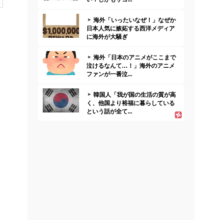
人気記事（外部サイト）
海外「日本の電車旅で最高に気
分を上げてくれるものがコレ！」
→「分かるよ、...
海外「全部日本の真似だったの
か…」 日本の普通のテレビ番組
が最新SNSの...
韓国人「本日チームをサヨナラ
負けさせたイ・ジョンフの守備、
ガチでヤバ過ぎ...
韓国人「日本政府が韓国産のめ
っき鋼板に対して最大55.3%の反
ダンピング...
外国人「ひどい奴なのに視聴者
から愛される日本のアニメキャラ
がこちら」（海...