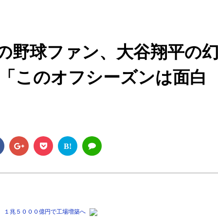
M
u
t
の野球ファン、大谷翔平の
e
「このオフシーズンは面白
B!
 １兆５０００億円で工場増築へ