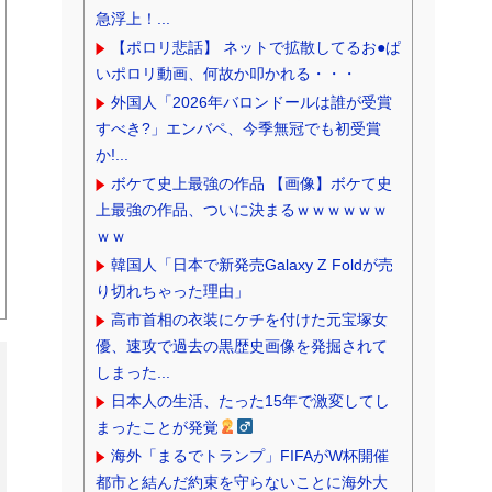
相互RSS
爽やか青年に忍び寄るストーカー疑惑
兵庫県の左派の既得利権を斎藤知事が全
面廃止、「県が何をするねん？」と存在意
義そのも...
【Xの車窓から】 母親から火力高いLINE