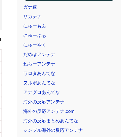
優、速攻で過去の黒歴史画像を発掘されて
しまった...
日本人の生活、たった15年で激変してし
まったことが発覚
海外「まるでトランプ」FIFAがW杯開催
T
都市と結んだ約束を守らないことに海外大
騒ぎ...
「やめてくれるなら喜んで外しますよ」
下の階の煙にビニールシートで対抗した住
人、海外...
帰化日本人「日本で帰化後に在留カード
を要求されて断ったときの反応は大抵これ
だ」
帰化日本人「日本で帰化後に在留カード
を要求されて断ったときの反応は大抵これ
だ」
韓国人「暑すぎる韓国、100年ぶりに日本
の最高気温を超えた」「大変なことだ」