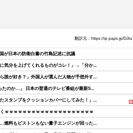
翻訳元：https://qr.paps.jp/DJtu
国が日本の防衛白書の竹島記述に抗議
に気分を上げてくれるものがコレ！」→「分か...
ら誰が好き？」外国人が選んだ人物が予想外す...
たのか…」 日本の普通のテレビ番組が最新S...
たスタンプをクッションカバーにしてみた！」...
逝くｗｗｗｗｗｗｗｗｗｗｗｗｗｗｗｗｗｗｗｗ
…燃料もピストンもない量子エンジンが回った...