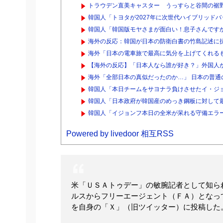
トラウデン直美キャスター うっすらと谷間の裾野
韓国人「トヨタが2027年に次世代ハイブリッドバッテ
韓国人「韓国版モヤさまが面白い！息子さんです
海外の反応：韓国が日本の防衛白書の竹島記述に
海外「日本の電車旅で最高に気分を上げてくれるも
【海外の反応】「日本人なら誰が好き？」外国人
海外「全部日本の真似だったのか…」 日本の普通の
韓国人「本日チームをサヨナラ負けさせたイ・ジョ
韓国人「日本政府が韓国産のめっき鋼板に対して最大5
韓国人「イジョンフ本日の全米が呆れる守備エラー
Powered by livedoor 相互RSS
米「ＵＳＡトゥデー」の敏腕記者として知ら
ルスからフリーエージェント（ＦＡ）となっ
を自身の「Ｘ」（旧ツイッター）に投稿した