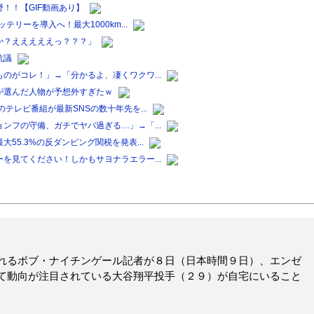
！！【GIF動画あり】
リーを導入へ！最大1000km...
か？えええええっ？？？」
抗議
のがコレ！」→「分かるよ、凄くワクワ...
が選んだ人物が予想外すぎたｗ
テレビ番組が最新SNSの数十年先を...
ンフの守備、ガチでヤバ過ぎる…」→「...
5.3%の反ダンピング関税を発表...
を見てください！しかもサヨナラエラー...
れるボブ・ナイチンゲール記者が８日（日本時間９日）、エンゼ
て動向が注目されている大谷翔平投手（２９）が自宅にいること
。