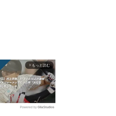
もっと読む
arrow_forward_ios
Powered by 
GliaStudios