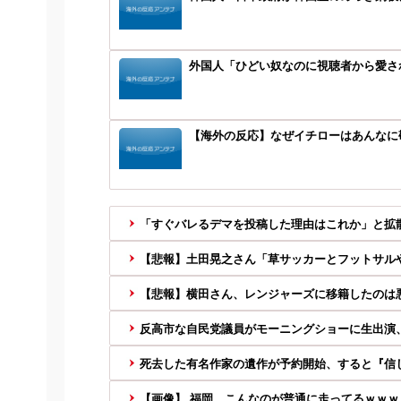
外国人「ひどい奴なのに視聴者から愛さ
【海外の反応】なぜイチローはあんなに敬遠
「すぐバレるデマを投稿した理由はこれか」と拡散元
【悲報】土田晃之さん「草サッカーとフットサルやめ
【悲報】横田さん、レンジャーズに移籍したのは
反高市な自民党議員がモーニングショーに生出演、
死去した有名作家の遺作が予約開始、すると『信じ
【画像】 福岡、こんなのが普通に走ってるｗｗｗｗ