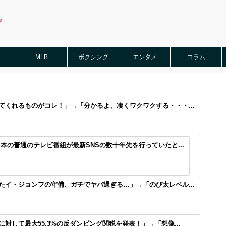
MLB
ボクシング
エンタメ
コラム
くれるものがコレ！」→「分かるよ、凄くワクワクする・・・...
本の普通のテレビ番組が最新SNSの数十年先を行っていたと...
イ・ジョンフの守備、ガチでヤバ過ぎる…」→「のび太レベル...
対して最大55.3%の反ダンピング関税を発表！」→「想像...