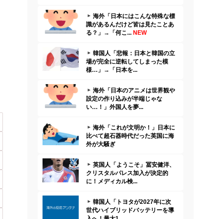
海外「日本にはこんな特殊な標
識があるんだけど皆は見たことあ
る？」→「何こ...
NEW
韓国人「悲報：日本と韓国の立
場が完全に逆転してしまった模
様…」→「日本を...
海外「日本のアニメは世界観や
設定の作り込みが半端じゃな
い…！」外国人を夢...
海外「これが文明か！」日本に
比べて超石器時代だった英国に海
外が大騒ぎ
英国人「ようこそ」冨安健洋、
クリスタルパレス加入が決定的
に！メディカル検...
韓国人「トヨタが2027年に次
世代ハイブリッドバッテリーを導
入へ！最大1...