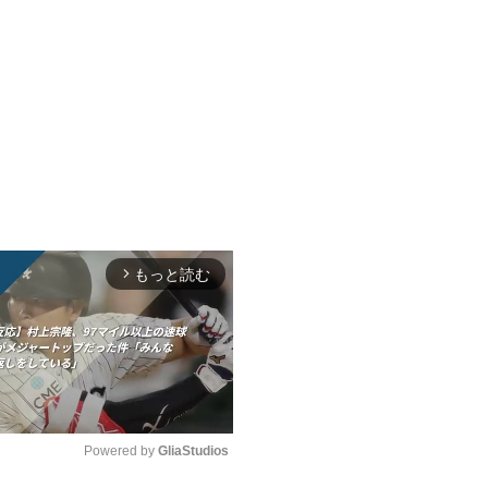
もっと読む
arrow_forward_ios
Powered by 
GliaStudios