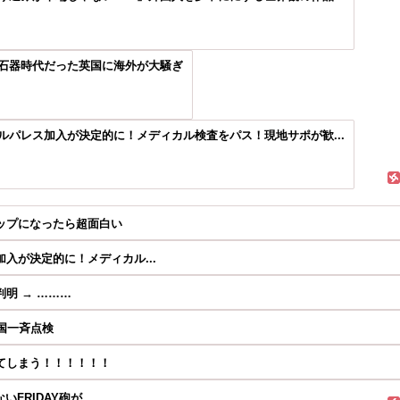
石器時代だった英国に海外が大騒ぎ
パレス加入が決定的に！メディカル検査をパス！現地サポが歓...
ップになったら超面白い
入が決定的に！メディカル...
明 → ………
国一斉点検
てしまう！！！！！！
RIDAY砲が...