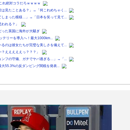
これ絶対コラだろｗｗｗｗ
は見たことある？」→「何これめちゃく...
しまった模様…」→「日本を笑って見て...
思われる？」
だった英国に海外が大騒ぎ
リーを導入へ！最大1000km...
るのは彼女たちが完璧な美しさを備えて...
か？えええええっ？？？」
ンフの守備、ガチでヤバ過ぎる…」→「...
5.3%の反ダンピング関税を発表...