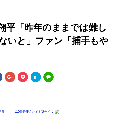
M
u
t
翔平「昨年のままでは難し
e
ないと」ファン「捕手もや
B!
！！！ 110番通報されても辞全く...