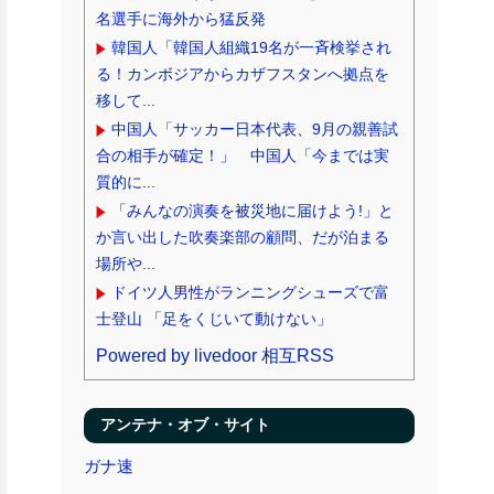
名選手に海外から猛反発
韓国人「韓国人組織19名が一斉検挙され
る！カンボジアからカザフスタンへ拠点を
移して...
中国人「サッカー日本代表、9月の親善試
合の相手が確定！」 中国人「今までは実
質的に...
「みんなの演奏を被災地に届けよう!」と
か言い出した吹奏楽部の顧問、だが泊まる
場所や...
ドイツ人男性がランニングシューズで富
士登山 「足をくじいて動けない」
Powered by livedoor 相互RSS
アンテナ・オブ・サイト
ガナ速