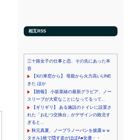
相互RSS
三十路女子の仕事と恋、その先にあった本
音
【Xの車窓から】 母親から火力高いLINE
きた ほか
【朗報】 小坂菜緒の最新グラビア、ノー
スリーブが大変なことになってるって...
【ギリギリ】 ある施設のトイレに設置さ
れた「おむつ交換台」がデザインの敗北す
ぎると...
秋元真夏、ノーブラノーパンを披露ｗｗ
タオル1枚で隠す姿がほぼA●女優・・