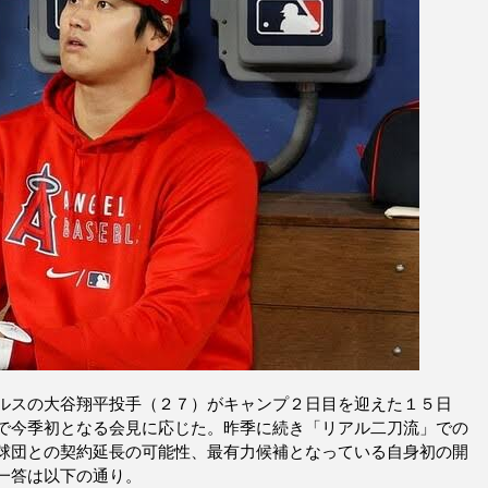
ルスの大谷翔平投手（２７）がキャンプ２日目を迎えた１５日
で今季初となる会見に応じた。昨季に続き「リアル二刀流」での
球団との契約延長の可能性、最有力候補となっている自身初の開
一答は以下の通り。