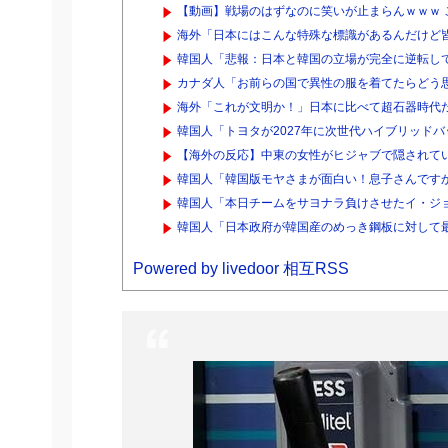
【動画】戦場のはずなのに笑いが止まらんｗｗｗ 
海外「日本にはこんな特殊な標識があるんだけど皆
韓国人「悲報：日本と韓国の立場が完全に逆転して
カナダ人「お前らの国で異性の服を着てたらどう
海外「これが文明か！」日本に比べて超石器時代
韓国人「トヨタが2027年に次世代ハイブリッドバッテ
【海外の反応】中東の女性がヒジャブで隠されてい
韓国人「韓国版モヤさまが面白い！息子さんです
韓国人「本日チームをサヨナラ負けさせたイ・ジョ
韓国人「日本政府が韓国産のめっき鋼板に対して最大5
Powered by livedoor 相互RSS