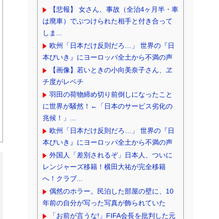
【悲報】 女さん、事故（全治4ヶ月半・車
は廃車）でぶつけられた相手と付き合って
しま...
欧州「日本だけ反則だろ…」 世界の『日
本びいき』にヨーロッパ全土から不満の声
【画像】若いときの小向美奈子さん、ヱ
チ度がレベチ
羽田の荷物締め切り前倒しになったこと
に世界が騒然！←「日本のサービス劣化の
兆候！」...
欧州「日本だけ反則だろ…」 世界の『日
本びいき』にヨーロッパ全土から不満の声
外国人「差別されるぞ」日本人、ついに
レンジャーズ移籍！横田大祐が完全移籍
へ！クラブ...
偶然のホラー。民泊した部屋の壁に、10
年前の自分が写った写真が飾られていた
「お前が言うな!」FIFA会長を批判した元