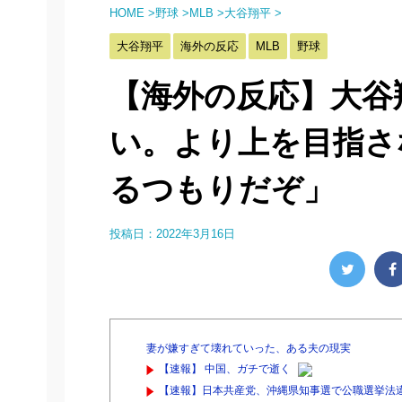
HOME
>
野球
>
MLB
>
大谷翔平
>
大谷翔平
海外の反応
MLB
野球
【海外の反応】大谷
い。より上を目指さ
るつもりだぞ」
投稿日：
2022年3月16日
妻が嫌すぎて壊れていった、ある夫の現実
【速報】 中国、ガチで逝く
【速報】日本共産党、沖縄県知事選で公職選挙法違反