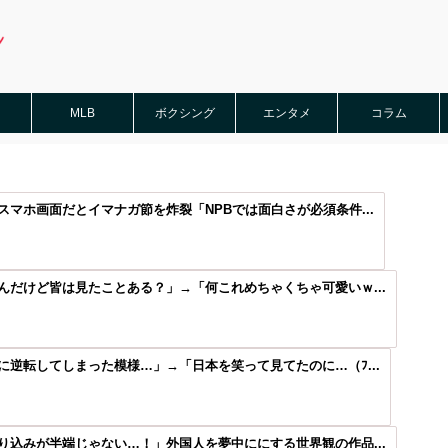
MLB
ボクシング
エンタメ
コラム
マホ画面だとイマナガ節を炸裂「NPBでは面白さが必須条件...
だけど皆は見たことある？」→「何これめちゃくちゃ可愛いｗ...
逆転してしまった模様…」→「日本を笑って見てたのに…（ﾌ...
込みが半端じゃない…！」外国人を夢中ににする世界観の作品...