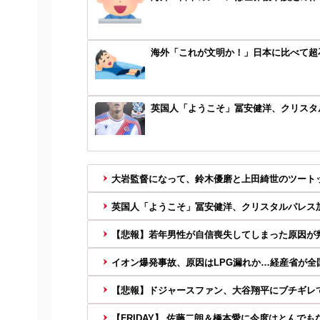
海外「これが文明か！」日本に比べて超
英国人「ようこそ」冨安健洋、クリスタル
大岩監督になって、鈴木優磨と上田綺世のツート
英国人「ようこそ」冨安健洋、クリスタルパレス加
【悲報】若年男性が自信喪失してしまった原因が判
イオン爆発事故、原因はLPG漏れか…経産省が全
【悲報】ドジャースファン、大谷翔平にブチギレ
【FRIDAY】 佐藤二朗＆橋本愛に今度はとんでもないF