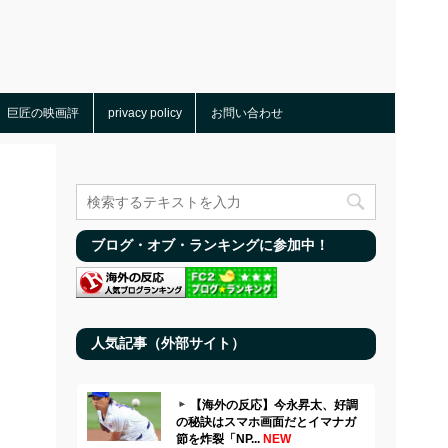
巨匠の映画評
privacy policy
お問い合わせ
ブログ・オブ・ランキングに参加中！
人気記事（外部サイト）
【海外の反応】今永昇太、好調
の秘訣はスマホ画面だとイマナガ
節を炸裂「NP...
NEW