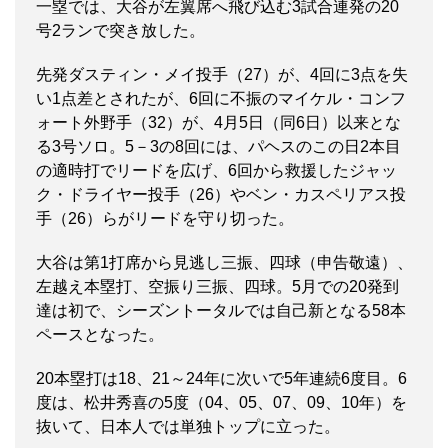
一塁では、大谷が左翼席へ飛び込む3試合連発の20
号2ランで突き放した。
先発ダスティン・メイ投手（27）が、4回に3点を失
い1点差とされたが、6回に不振のマイケル・コンフ
ォート外野手（32）が、4月5日（同6日）以来とな
る3号ソロ。5－3の8回には、パヘスのこの日2本目
の適時打でリードを広げ、6回から救援したジャッ
ク・ドライヤー投手（26）やベン・カスペリアス投
手（26）らがリードを守り切った。
大谷は第1打席から見逃し三振、四球（申告敬遠）、
左越え本塁打、空振り三振、四球。5月での20発到
達は初で、シーズントータルでは自己新となる58本
ペースとなった。
20本塁打は18、21～24年に次いで5年連続6度目。6
度は、松井秀喜の5度（04、05、07、09、10年）を
抜いて、日本人では単独トップに立った。