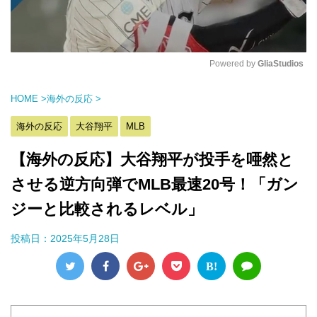
Powered by 
GliaStudios
M
HOME
>
海外の反応
>
u
t
海外の反応
大谷翔平
MLB
e
【海外の反応】大谷翔平が投手を唖然と
させる逆方向弾でMLB最速20号！「ガン
ジーと比較されるレベル」
投稿日：
2025年5月28日
B!