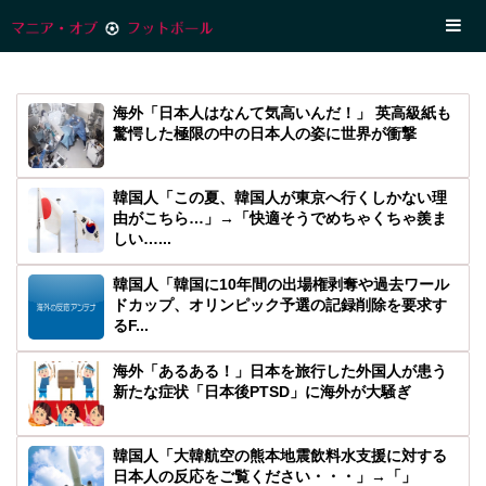
海外「日本人はなんて気高いんだ！」 英高級紙も
驚愕した極限の中の日本人の姿に世界が衝撃
韓国人「この夏、韓国人が東京へ行くしかない理
由がこちら…」→「快適そうでめちゃくちゃ羨ま
しい…...
韓国人「韓国に10年間の出場権剥奪や過去ワール
ドカップ、オリンピック予選の記録削除を要求す
るF...
海外「あるある！」日本を旅行した外国人が患う
新たな症状「日本後PTSD」に海外が大騒ぎ
韓国人「大韓航空の熊本地震飲料水支援に対する
日本人の反応をご覧ください・・・」→「」