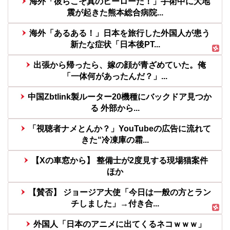
海外「彼らこそ真のヒーローだ！」手術中に大地
震が起きた熊本総合病院...
海外「あるある！」日本を旅行した外国人が患う
新たな症状「日本後PT...
出張から帰ったら、嫁の顔が青ざめていた。俺
「一体何があったんだ？」...
中国Zbtlink製ルーター20機種にバックドア見つか
る 外部から...
「視聴者ナメとんか？」YouTubeの広告に流れて
きた“冷凍庫の霜...
【Xの車窓から】 整備士が2度見する現場猫案件
ほか
【賛否】 ジョージア大使「今日は一般の方とラン
チしました」→付き合...
外国人「日本のアニメに出てくるネコｗｗｗ」