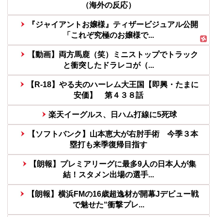
（海外の反応）
『ジャイアントお嬢様』ティザービジュアル公開
「これぞ究極のお嬢様で...
【動画】両方馬鹿（笑）ミニストップでトラック
と衝突したドラレコが（...
【R-18】やる夫のハーレム大王国【即興・たまに
安価】 第４３８話
楽天イーグルス、日ハム打線に5死球
【ソフトバンク】山本恵大が右肘手術 今季３本
塁打も来季復帰目指す
【朗報】プレミアリーグに最多9人の日本人が集
結！スタメン出場の選手...
【朗報】横浜FMの16歳超逸材が開幕Jデビュー戦
で魅せた“衝撃プレ...