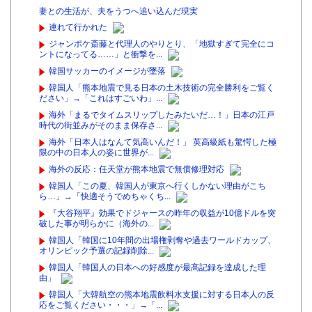
妻との生活が、夫をうつへ追い込んだ現実
連れて行かれた
ジャンポケ斎藤と代理人のやりとり、「地獄すぎて完全にコ
ントになってる……」と衝撃を...
韓国サッカーのイメージが墜落
韓国人「熊本地震で見る日本の土木技術の完全勝利をご覧く
ださい」→「これはすごいわ」...
海外「まるでタイムスリップしたみたいだ…！」日本の江戸
時代の街並みがそのまま保存さ...
海外「日本人はなんて気高いんだ！」 英高級紙も驚愕した極
限の中の日本人の姿に世界が...
海外の反応：任天堂が熊本地震で無償修理対応
韓国人「この夏、韓国人が東京へ行くしかない理由がこち
ら…」→「快適そうでめちゃくち...
『大谷翔平』効果でドジャースの昨年の収益が10億ドルを突
破した事が明らかに（海外の...
韓国人「韓国に10年間の出場権剥奪や過去ワールドカップ、
オリンピック予選の記録削除...
韓国人「韓国人の日本への好感度が最高記録を達成した理
由」
韓国人「大韓航空の熊本地震飲料水支援に対する日本人の反
応をご覧ください・・・」→「...