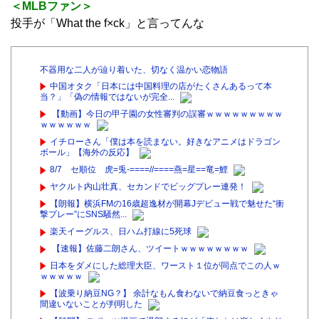
＜MLBファン＞
投手が「What the f×ck」と言ってんな
不器用な二人が辿り着いた、切なく温かい恋物語
中国オタク「日本には中国料理の店がたくさんあるって本
当？」「偽の情報ではないが完全...
【動画】今日の甲子園の女性審判の誤審ｗｗｗｗｗｗｗｗｗ
ｗｗｗｗｗｗ
イチローさん「僕は本を読まない。好きなアニメはドラゴン
ボール」【海外の反応】
8/7 セ順位 虎=兎-====//====燕=星==竜=鯉
ヤクルト内山壮真、セカンドでビッグプレー連発！
【朗報】横浜FMの16歳超逸材が開幕Jデビュー戦で魅せた“衝
撃プレー”にSNS騒然...
楽天イーグルス、日ハム打線に5死球
【速報】佐藤二朗さん、ツイートｗｗｗｗｗｗｗｗ
日本をダメにした総理大臣、ワースト１位が同点でこの人ｗ
ｗｗｗｗｗ
【波乗り納豆NG？】 余計なもん食わないで納豆食っときゃ
間違いないことが判明した