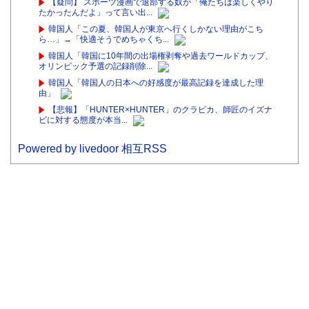
【疑問】 スポーツ漫画で退部する奴が「俺たちは楽しくやり
たかったんだよ」って言い出...
韓国人「この夏、韓国人が東京へ行くしかない理由がこち
ら…」→「快適そうでめちゃくち...
韓国人「韓国に10年間の出場権剥奪や過去ワールドカップ、
オリンピック予選の記録削除...
韓国人「韓国人の日本への好感度が最高記録を達成した理
由」
【悲報】「HUNTER×HUNTER」のクラピカ、師匠のイズナ
ビに対する態度が本当...
Powered by livedoor 相互RSS