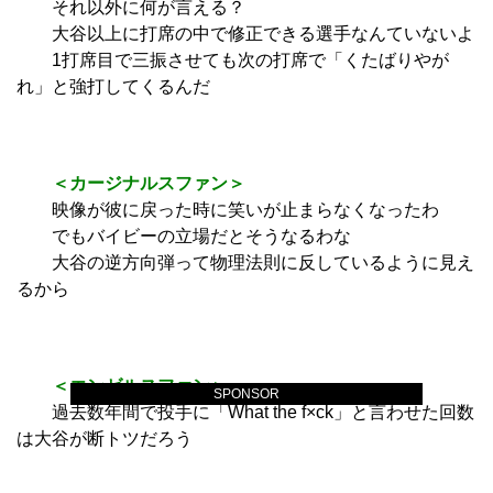
それ以外に何が言える？
大谷以上に打席の中で修正できる選手なんていないよ
1打席目で三振させても次の打席で「くたばりやが
れ」と強打してくるんだ
＜カージナルスファン＞
映像が彼に戻った時に笑いが止まらなくなったわ
でもバイビーの立場だとそうなるわな
大谷の逆方向弾って物理法則に反しているように見え
るから
＜エンゼルスファン＞
SPONSOR
過去数年間で投手に「What the f×ck」と言わせた回数
は大谷が断トツだろう