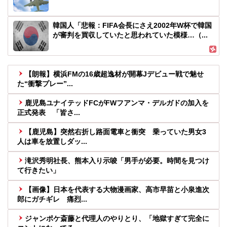
韓国人「悲報：FIFA会長にさえ2002年W杯で韓国
が審判を買収していたと思われていた模様…（...
【朗報】横浜FMの16歳超逸材が開幕Jデビュー戦で魅せ
た“衝撃プレー”...
鹿児島ユナイテッドFCがFWフアンマ・デルガドの加入を
正式発表 「皆さ...
【鹿児島】突然右折し路面電車と衝突 乗っていた男女3
人は車を放置しダッ...
滝沢秀明社長、熊本入り示唆「男手が必要。時間を見つけ
て行きたい」
【画像】日本を代表する大物漫画家、高市早苗と小泉進次
郎にガチギレ 痛烈...
ジャンポケ斎藤と代理人のやりとり、「地獄すぎて完全に