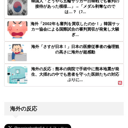
韓国人「どうやら五輪サッカー日韓戦でも審判の
接待があった模様…」→「メダル剥奪なので
は…？（ﾌ...
海外「2002年も審判を買収したのか！」韓国サッ
カー協会による国際試合の審判買収が発覚し大騒
ぎ...
海外「さすが日本！」日本の医療従事者の倫理観
の高さに海外が超感動
海外の反応：熊本の病院で手術中に熊本地震が発
生、大揺れの中でも患者を守った医師たちの対応
ぶりに...
海外の反応