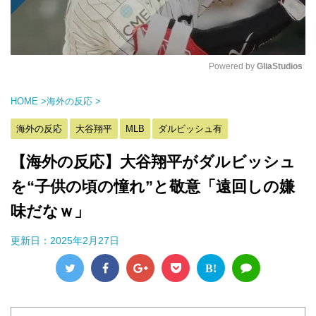
Powered by 
GliaStudios
M
HOME
>
海外の反応
>
u
t
海外の反応
大谷翔平
MLB
ダルビッシュ有
e
【海外の反応】大谷翔平がダルビッシュ
を“子供の頃の憧れ”と敬意「遠回しの嫌
味だなｗ」
更新日：
2025年2月27日
B!