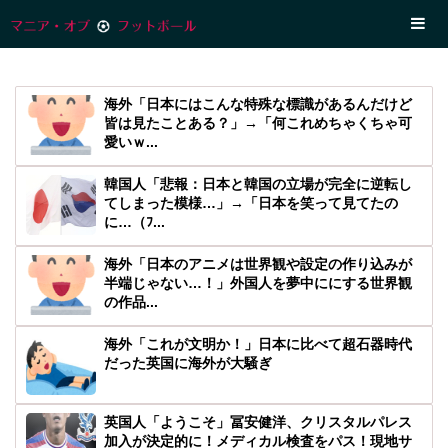
海外「日本にはこんな特殊な標識があるんだけど
皆は見たことある？」→「何これめちゃくちゃ可
愛いｗ...
韓国人「悲報：日本と韓国の立場が完全に逆転し
てしまった模様…」→「日本を笑って見てたの
に…（ﾌ...
海外「日本のアニメは世界観や設定の作り込みが
半端じゃない…！」外国人を夢中ににする世界観
の作品...
海外「これが文明か！」日本に比べて超石器時代
だった英国に海外が大騒ぎ
英国人「ようこそ」冨安健洋、クリスタルパレス
加入が決定的に！メディカル検査をパス！現地サ