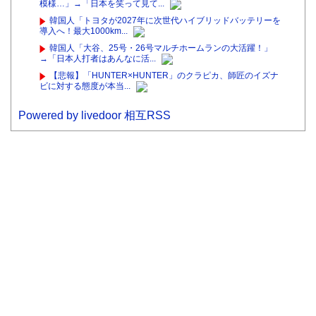
模様…」→「日本を笑って見て...
韓国人「トヨタが2027年に次世代ハイブリッドバッテリーを
導入へ！最大1000km...
韓国人「大谷、25号・26号マルチホームランの大活躍！」
→「日本人打者はあんなに活...
【悲報】「HUNTER×HUNTER」のクラピカ、師匠のイズナ
ビに対する態度が本当...
Powered by livedoor 相互RSS