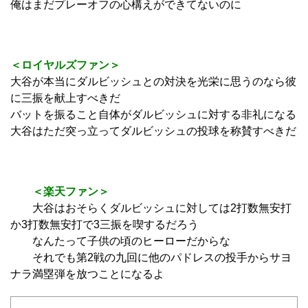
俺はまだプレーオフの心構えができてないのに
＜ロイヤルズファン＞
大谷が本当にダルビッシュとの対決を光栄に思うのなら彼
に三振を献上すべきだ
バットを振ること自体がダルビッシュに対する非礼になる
大谷はただ突っ立ってダルビッシュの投球を称賛すべきだ
＜楽天ファン＞
大谷はおそらくダルビッシュに対しては2打数無安打
か3打数無安打で3三振を喫するだろう
なんたって子供の頃のヒーローだからな
それでも第2戦の九回に他のパドレスの投手からサヨ
ナラ満塁弾を放つことになるよ