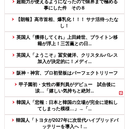
超能力が使えるようになったので限界まで極める
事にした件 その８
【朗報】高市首相、爆乳化！！！ サナ活待ったな
し！
英国人「獲得してくれ」上田綺世、ブライトン移
籍が浮上！三笘薫との日...
英国人「ようこそ」冨安健洋、クリスタルパレス
加入が決定的に！メディ...
阪神・神宮、プロ初登板はパーフェクトリリーフ
甲子園初・女性の審判員がデビュー 試合後に
涙…「嬉しい気持ちと絶対...
韓国人「悲報：日本と韓国の立場が完全に逆転し
てしまった模様…」→「...
韓国人「トヨタが2027年に次世代ハイブリッドバ
ッテリーを導入へ！...