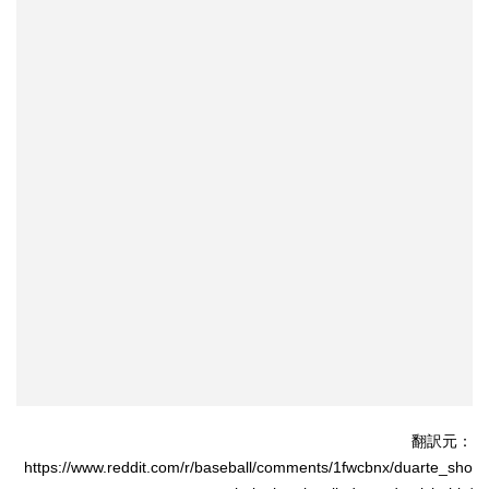
翻訳元：
https://www.reddit.com/r/baseball/comments/1fwcbnx/duarte_sho