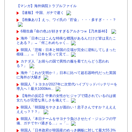
【マンガ】海外病院トラブルファイル
【速報】 中国、ガチで逝く
【画像あり】えっ、ワイ氏の「貯金」・・・多すぎ・・・？
6期生曲 ｢命の色｣が好きすぎるアルさつｗ【乃木坂46】
海外「日本にはこんな特殊な標識があるんだけど皆は見たこ
とある？」→「何これめちゃく...
韓国人「悲報：日本と韓国の立場が完全に逆転してしまった
模様…」→「日本を笑って見て...
カナダ人「お前らの国で異性の服を着てたらどう思われ
る？」
海外「これが文明か！」日本に比べて超石器時代だった英国
に海外が大騒ぎ
韓国人「トヨタが2027年に次世代ハイブリッドバッテリーを
導入へ！最大1000km...
【海外の反応】中東の女性がヒジャブで隠されているのは彼
女たちが完璧な美しさを備えて...
韓国人「韓国版モヤさまが面白い！息子さんですか？えええ
ええっ？？？」
韓国人「本日チームをサヨナラ負けさせたイ・ジョンフの守
備、ガチでヤバ過ぎる…」→「...
韓国人「日本政府が韓国産のめっき鋼板に対して最大55.3%