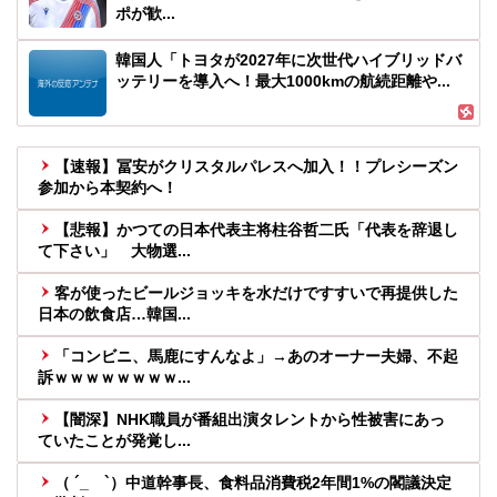
ポが歓...
韓国人「トヨタが2027年に次世代ハイブリッドバ
ッテリーを導入へ！最大1000kmの航続距離や...
【速報】冨安がクリスタルパレスへ加入！！プレシーズン
参加から本契約へ！
【悲報】かつての日本代表主将柱谷哲二氏「代表を辞退し
て下さい」 大物選...
客が使ったビールジョッキを水だけですすいで再提供した
日本の飲食店…韓国...
「コンビニ、馬鹿にすんなよ」→あのオーナー夫婦、不起
訴ｗｗｗｗｗｗｗｗ...
【闇深】NHK職員が番組出演タレントから性被害にあっ
ていたことが発覚し...
（ ´_ゝ`）中道幹事長、食料品消費税2年間1%の閣議決定