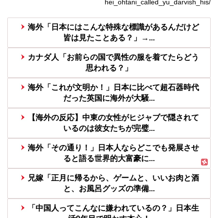
hei_ohtani_called_yu_darvish_his/
海外「日本にはこんな特殊な標識があるんだけど
皆は見たことある？」→...
カナダ人「お前らの国で異性の服を着てたらどう
思われる？」
海外「これが文明か！」日本に比べて超石器時代
だった英国に海外が大騒...
【海外の反応】中東の女性がヒジャブで隠されて
いるのは彼女たちが完璧...
海外「その通り！」日本人ならどこでも発展させ
ると語る世界的大富豪に...
兄嫁「正月に帰るから、ゲームと、いいお肉と酒
と、お風呂グッズの準備...
「中国人ってこんなに嫌われているの？」日本生