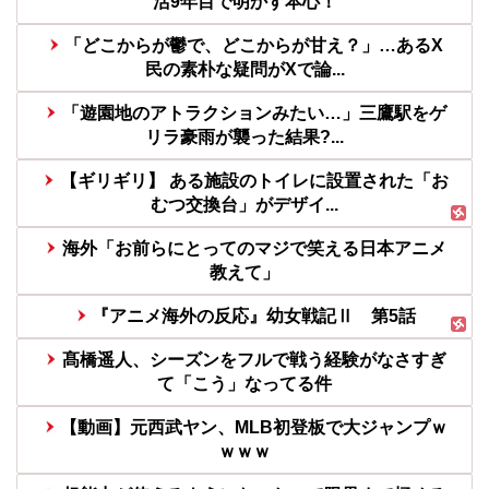
活9年目で明かす本心！
「どこからが鬱で、どこからが甘え？」…あるX
民の素朴な疑問がXで論...
「遊園地のアトラクションみたい…」三鷹駅をゲ
リラ豪雨が襲った結果?...
【ギリギリ】 ある施設のトイレに設置された「お
むつ交換台」がデザイ...
海外「お前らにとってのマジで笑える日本アニメ
教えて」
『アニメ海外の反応』幼女戦記Ⅱ 第5話
髙橋遥人、シーズンをフルで戦う経験がなさすぎ
て「こう」なってる件
【動画】元西武ヤン、MLB初登板で大ジャンプｗ
ｗｗｗ