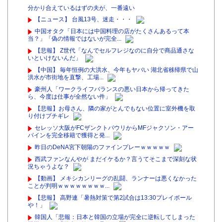
分かり合えているはずの夫が、一番遠い
【ニュース】 台風13号、迷走・・・
中国オタク「日本には中国料理の店がたくさんあるって本
当？」「偽の情報ではないが完全...
【悲報】 Z世代「なんでセルフレジなのに自分で商品通さな
いといけないんだ」
【中国】 毎年恒例の大洪水、今年もヤバい 湖北省秭帰県で山
洪水が市街地を直撃、工場...
豪州人「ワークライフバランスの悪い日本から帰ってきた
ら、今度は仕事が全然ない件」
【悲報】お母さん、隣の家がとんでもない位置に室外機を取
り付けブチギレ
セレッソ大阪がFCザンクトパウリからMFジャクソン・アー
バインを完全移籍で獲得と発...
昨日のDeNA宮下朝陽のファインプレーｗｗｗｗｗ
西武ファンなんやが まだイケるか？言うてそこまで深刻な状
況ちゃうよな？
【動画】 メキシカンリーグの乱闘、ランナーは悪くなかった
ことが判明ｗｗｗｗｗｗｗｗ...
【悲報】 高野連「暑熱対策で第2試合は13:30プレイボール
や！」
韓国人「悲報：日本と韓国の立場が完全に逆転してしまった