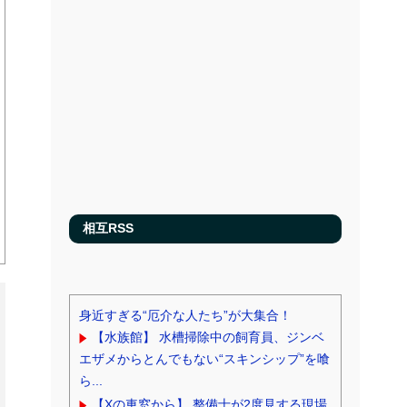
相互RSS
身近すぎる“厄介な人たち”が大集合！
【水族館】 水槽掃除中の飼育員、ジンベ
エザメからとんでもない“スキンシップ”を喰
ら...
【Xの車窓から】 整備士が2度見する現場