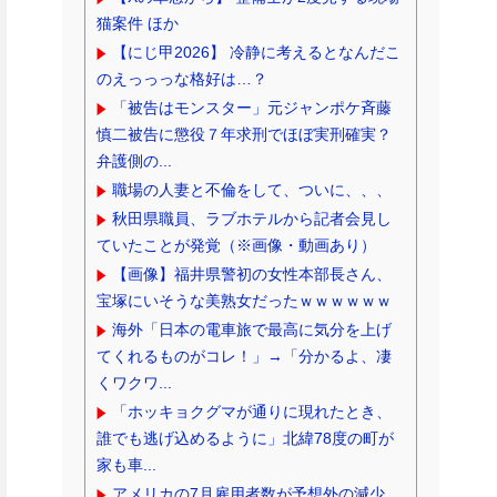
猫案件 ほか
【にじ甲2026】 冷静に考えるとなんだこ
のえっっっな格好は…？
「被告はモンスター」元ジャンポケ斉藤
慎二被告に懲役７年求刑でほぼ実刑確実？
弁護側の...
職場の人妻と不倫をして、ついに、、、
秋田県職員、ラブホテルから記者会見し
ていたことが発覚（※画像・動画あり）
【画像】福井県警初の女性本部長さん、
宝塚にいそうな美熟女だったｗｗｗｗｗｗ
海外「日本の電車旅で最高に気分を上げ
てくれるものがコレ！」→「分かるよ、凄
くワクワ...
「ホッキョクグマが通りに現れたとき、
誰でも逃げ込めるように」北緯78度の町が
家も車...
アメリカの7月雇用者数が予想外の減少、