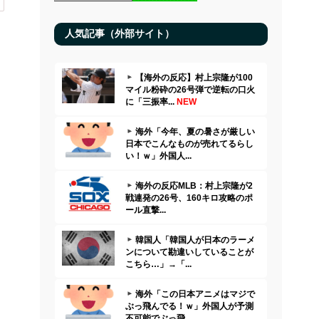
人気記事（外部サイト）
【海外の反応】村上宗隆が100
マイル粉砕の26号弾で逆転の口火
に「三振率...
NEW
海外「今年、夏の暑さが厳しい
日本でこんなものが売れてるらし
い！ｗ」外国人...
海外の反応MLB：村上宗隆が2
戦連発の26号、160キロ攻略のポ
ール直撃...
韓国人「韓国人が日本のラーメ
ンについて勘違いしていることが
こちら…」→「...
海外「この日本アニメはマジで
ぶっ飛んでる！ｗ」外国人が予測
不可能でぶっ飛...