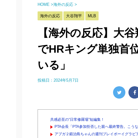
HOME
>
海外の反応
>
海外の反応
大谷翔平
MLB
【海外の反応】大谷翔
でHRキング単独首
いる」
投稿日：
2024年5月7日
共感必至の“日常修羅場”短編集！
PTA会長「PTA参加拒否した親へ最終警告。こう
アプガ２鍛治島ちゃんの週刊プレイボーイグラビ