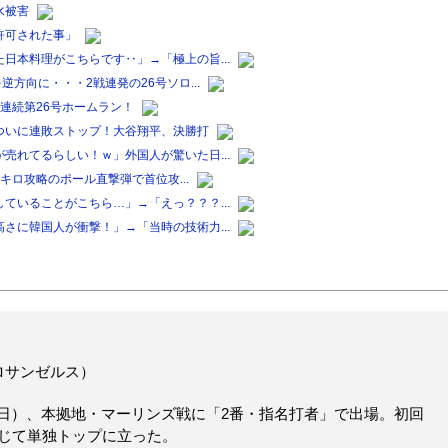
水被害
許可された事」
日本料理がこちらです‥」→「極上の旨...
方向に・・・2戦連発の26号ソロ...
連続第26号ホームラン！
ついに連敗ストップ！大谷翔平、決勝打
売れてるらしい！ｗ」外国人が驚いた日...
0キロ攻略のポール直撃弾で首位攻...
ていることがこちら…」→「えっ？？？...
さに韓国人が衝撃！」→「当時の技術力...
ロサンゼルス）
7日）、本拠地・マーリンズ戦に「2番・指名打者」で出場。初回
通じて単独トップに立った。