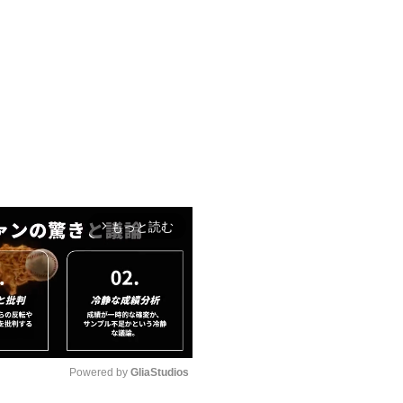
もっと読む
arrow_forward_ios
Powered by 
GliaStudios