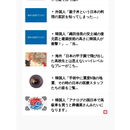
外国人「親子丼という日本の料
理の直訳を知ってしまった…」
韓国人「織田信長の安土城の復
元図と建築技術の高さに韓国人が
衝撃！」→「当...
海外「日本の甲子園で飛び出し
た高校生とは思えないハイレベル
なプレーがこち...
韓国人「手術中に震度6強の地
震、その時の日本の医療スタッフ
たちの姿をご覧...
韓国人「アナログの国日本で高
級車を買うと葬儀屋さんみたいに
なります」