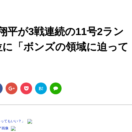
M
u
t
平が3戦連続の11号2ラン
e
位に「ボンズの領域に迫って
B!
なってもいい？」
ア画像