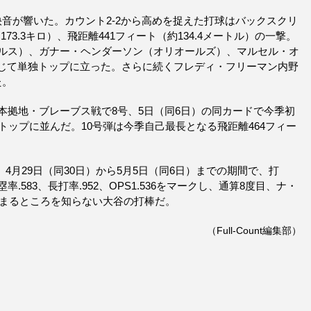
音が響いた。カウント2-2から高めを捉えた打球はバックスクリ
73.3キロ）、飛距離441フィート（約134.4メートル）の一撃。
ゼルス）、ガナー・ヘンダーソン（オリオールズ）、マルセル・オ
じて単独トップに立った。さらに続くフレディ・フリーマン内野
た。
本拠地・ブレーブス戦で8号、5日（同6日）の同カードで今季初
トップに並んだ。10号弾は今季自己最長となる飛距離464フィー
。4月29日（同30日）から5月5日（同6日）までの期間で、打
塁率.583、長打率.952、OPS1.536をマークし、通算8度目、ナ・
どまるところを知らない大谷の打棒だ。
（Full-Count編集部）