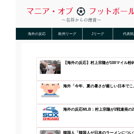
海外の反応
欧州リーグ
Jリーグ
代表戦
【海外の反応】村上宗隆が100マイル粉
海外「今年、夏の暑さが厳しい日本でこん
海外の反応MLB：村上宗隆が2戦連発の2
韓国人「韓国人が日本のラーメンについて