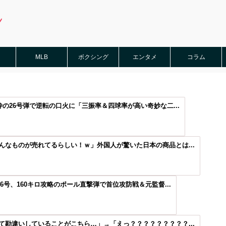
MLB
ボクシング
エンタメ
コラム
砕の26号弾で逆転の口火に「三振率＆四球率が高い奇妙な二...
なものが売れてるらしい！ｗ」外国人が驚いた日本の商品とは...
6号、160キロ攻略のポール直撃弾で首位攻防戦＆元監督...
勘違いしていることがこちら…」→「えっ？？？？？？？？？...