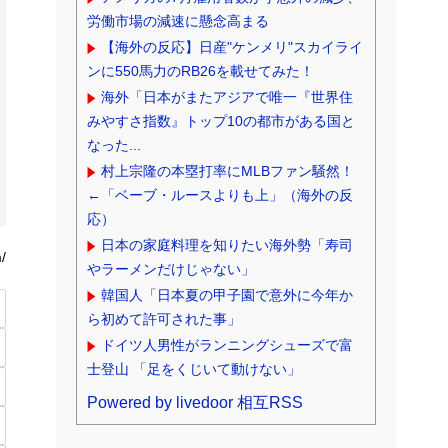
労働市場の減速に懸念高まる
【海外の反応】日産"ケンメリ"スカイライ
ンに550馬力のRB26を載せてみた！
海外「日本がまたアジアで唯一『世界住
みやすさ指数』トップ10の都市がある国と
なった...
村上宗隆の本塁打率にMLBファン騒然！
←「ベーブ・ルースよりも上」（海外の反
応）
日本の家庭料理を知りたい海外勢「寿司
/
やラーメンだけじゃない」
韓国人「日本夏の甲子園で意外に今年か
ら初めて許可された事」
ドイツ人男性がランニングシューズで富
士登山 「足をくじいて動けない」
Powered by livedoor 相互RSS