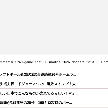
comments/1clzix7/game_chat_56_marlins_1026_dodgers_2313_710_pm
フトポール直撃の2試合連続第26号ホームラ...
失点力投！ドジャースついに連敗ストップ！大...
しい日本でこんなものが売れてるらしい！ｗ」...
隆が2戦連発の26号、160キロ攻略のポー...