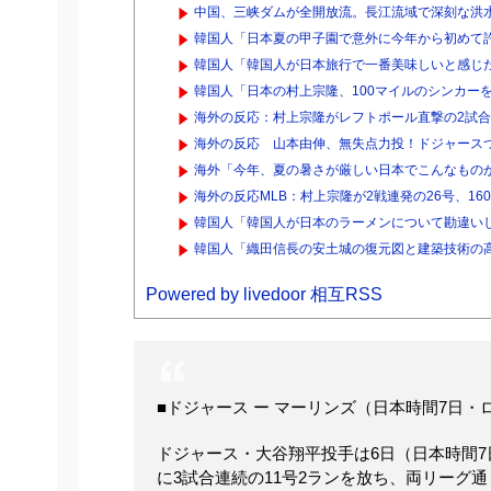
中国、三峡ダムが全開放流。長江流域で深刻な洪
韓国人「日本夏の甲子園で意外に今年から初めて
韓国人「韓国人が日本旅行で一番美味しいと感じた
韓国人「日本の村上宗隆、100マイルのシンカーを逆
海外の反応：村上宗隆がレフトポール直撃の2試合
海外の反応 山本由伸、無失点力投！ドジャース
海外「今年、夏の暑さが厳しい日本でこんなものが
海外の反応MLB：村上宗隆が2戦連発の26号、16
韓国人「韓国人が日本のラーメンについて勘違いし
韓国人「織田信長の安土城の復元図と建築技術の高
Powered by livedoor 相互RSS
■ドジャース ー マーリンズ（日本時間7日・
ドジャース・大谷翔平投手は6日（日本時間
に3試合連続の11号2ランを放ち、両リーグ