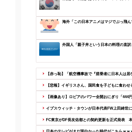
海外「この日本アニメはマジでぶっ飛んで
外国人「親子丼という日本の料理の直訳
【赤っ恥】「航空機事故で『搭乗者に日本人は居な
【悲報】イギリスさん、国民食を子どもに食わせ
【画像あり】ロピアのパワー全開おにぎり「444
イプスウィッチ・タウンが日本代表FW上田綺世
FC東京がDF長友佑都との契約更新を正式発表 本
日本のテレビがまだ面白かった時代がこちらｗｗ