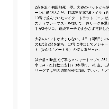
2点を追う初回無死一塁。大谷のバットから快
ーンに飛び込んだ。打球速度107.6マイル（約1
10号で並んでいたマイク・トラウト（エン
ズナ（ブレーブス）を抜いて、両リーグを通
手が3号ソロ。連続アーチですかさず逆転し
大谷のバットが止まらない。4日（同5日）の
の1試合2発を放ち、10号に伸ばしてメジャー
ト（約141.4メートル）の特大弾だった。
試合前の時点で打率もメジャートップの.364
率.524（21打数11安打）3本塁打、7打点、出
リーグでは初の週間MVPに輝いていた。と