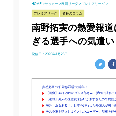
HOME
>
サッカー
>
欧州リーグ
>
プレミアリーグ
>
プレミアリーグ
名将のコラム
南野拓実の熱愛報道
ぎる選手への気遣い
投稿日：
2020年1月25日
共感必至の“日常修羅場”短編集！
【画像】●●まみれのダンス部さん、揺れに揺れて
【速報】外人の医療費未払いが多すぎたので病院
海外「あるある！」日本を旅行した外国人が患う新た
テスラ車を購入しようとしたユーザー、現車を処分