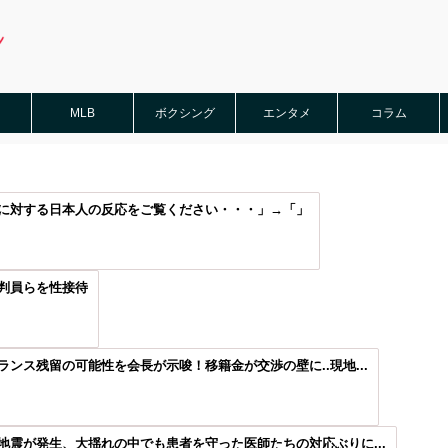
MLB
ボクシング
エンタメ
コラム
に対する日本人の反応をご覧ください・・・」→「」
判員らを性接待
ンス残留の可能性を会長が示唆！移籍金が交渉の壁に..現地...
震が発生、大揺れの中でも患者を守った医師たちの対応ぶりに...