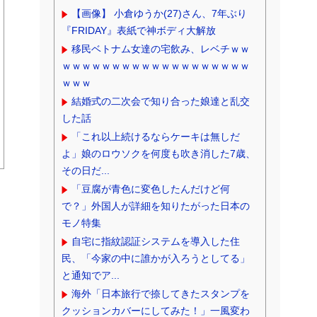
【画像】 小倉ゆうか(27)さん、7年ぶり
『FRIDAY』表紙で神ボディ大解放
移民ベトナム女達の宅飲み、レベチｗｗ
ｗｗｗｗｗｗｗｗｗｗｗｗｗｗｗｗｗｗｗ
ｗｗｗ
結婚式の二次会で知り合った娘達と乱交
した話
「これ以上続けるならケーキは無しだ
よ」娘のロウソクを何度も吹き消した7歳、
その日だ...
「豆腐が青色に変色したんだけど何
で？」外国人が詳細を知りたがった日本の
モノ特集
自宅に指紋認証システムを導入した住
民、「今家の中に誰かが入ろうとしてる」
と通知でア...
海外「日本旅行で捺してきたスタンプを
クッションカバーにしてみた！」一風変わ