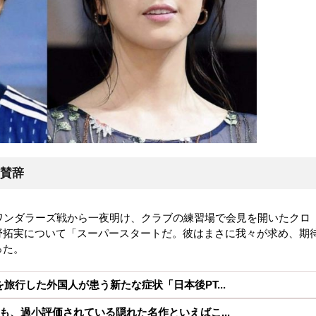
賛辞
ワンダラーズ戦から一夜明け、クラブの練習場で会見を開いたクロ
野拓実について「スーパースタートだ。彼はまさに我々が求め、期
った。
旅行した外国人が患う新たな症状「日本後PT...
も、過小評価されている隠れた名作といえばこ...