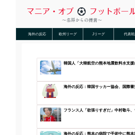
海外の反応
欧州リーグ
Jリーグ
代表戦
韓国人「大韓航空の熊本地震飲料水支援
海外の反応：韓国サッカー協会、国際審
フランス人「欲張りすぎだ」中村敬斗、ラ
海外の反応：熊本の病院で手術中に熊本地