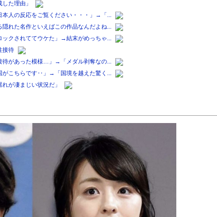
成した理由」
本人の反応をご覧ください・・・」→「...
隠れた名作といえばこの作品なんだよね...
ックされててウケた」→結末がめっちゃ...
性接待
待があった模様…」→「メダル剥奪なの...
がこちらです‥」→「国境を越えた驚く...
揺れが凄まじい状況だ」