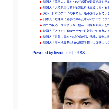
韓国人「韓国人の日本への好感度が最高記録を達
韓国人「大韓航空の熊本地震飲料水支援に対する日
海外「日本のアニメの中でも、過小評価されている
日本人「敷地内に勝手に停めた車がバチバチにブロ
海外の反応：韓国サッカー協会、国際審判員らを
韓国人「どうやら五輪サッカー日韓戦でも審判の接
韓国人「意外に日本との関係が深い地球の裏側の国
韓国人「熊本地震発生時の病院手術中に突然の大
Powered by livedoor 相互RSS