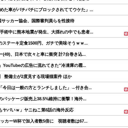
めた車がバチバチにブロックされててウケた」...
国サッカー協会、国際審判員らを性接待
手術中に熊本地震が発生、大揺れの中でも患者...
ステーキ定食1500円、ガチで美味そうｗｗ...
49)、日本で次々と車に衝突 計7台巻き込...
ouTubeの広告に流れてきた“冷凍庫の霜...
】 整備士が2度見する現場猫案件 ほか
「今日は一般の方とランチしました」→付き合...
パッケージ版売上38.5%維持に衝撃！海外...
もヤバいｗ」ヤニねこ第6話の海外反応
ッカーW杯で加入者数5倍に 視聴者数は67...