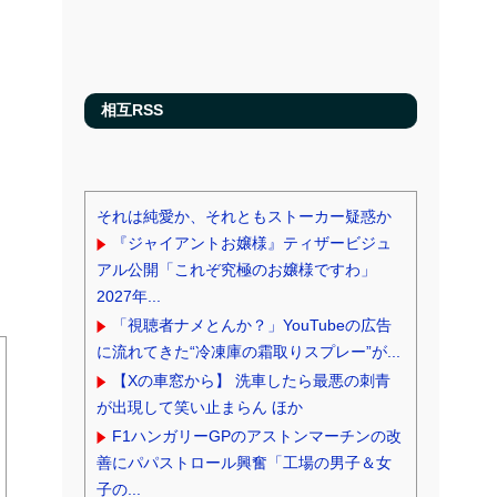
相互RSS
それは純愛か、それともストーカー疑惑か
『ジャイアントお嬢様』ティザービジュ
アル公開「これぞ究極のお嬢様ですわ」
2027年...
「視聴者ナメとんか？」YouTubeの広告
に流れてきた“冷凍庫の霜取りスプレー”が...
【Xの車窓から】 洗車したら最悪の刺青
が出現して笑い止まらん ほか
F1ハンガリーGPのアストンマーチンの改
善にパパストロール興奮「工場の男子＆女
子の...