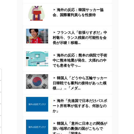
海外の反応：韓国サッカー協
会、国際審判員らを性接待
フランス人「欲張りすぎだ」中
村敬斗、ランス残留の可能性を会
長が示唆！移籍...
海外の反応：熊本の病院で手術
中に熊本地震が発生、大揺れの中
でも患者を守っ...
韓国人「どうやら五輪サッカー
日韓戦でも審判の接待があった模
様…」→「メダ...
海外「先進国で日本だけパスポ
ート所有率が低すぎる、何故なの
か」
韓国人「意外に日本との関係が
深い地球の裏側の国がこちらで
す‥」→「国境を...