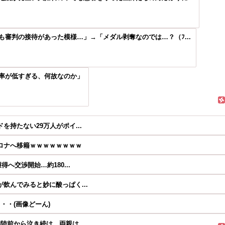
審判の接待があった模様…」→「メダル剥奪なのでは…？（ﾌ...
率が低すぎる、何故なのか」
持たない29万人がポイ...
ロナへ移籍ｗｗｗｗｗｗｗｗ
へ交渉開始…約180...
飲んでみると妙に酸っぱく...
・・(画像どーん)
前から泣き続け、両親は...