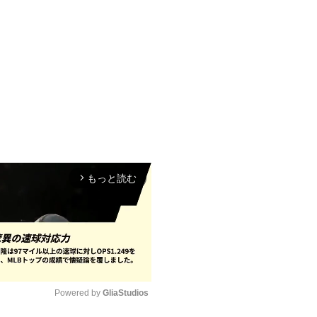
もっと読む
arrow_forward_ios
Powered by 
GliaStudios