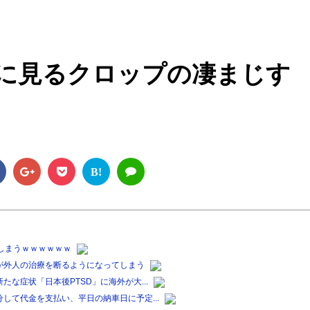
M
u
t
に見るクロップの凄まじす
e
B!
しまうｗｗｗｗｗｗ
が外人の治療を断るようになってしまう
な症状「日本後PTSD」に海外が大...
して代金を支払い、平日の納車日に予定...