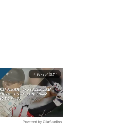
もっと読む
arrow_forward_ios
Powered by 
GliaStudios