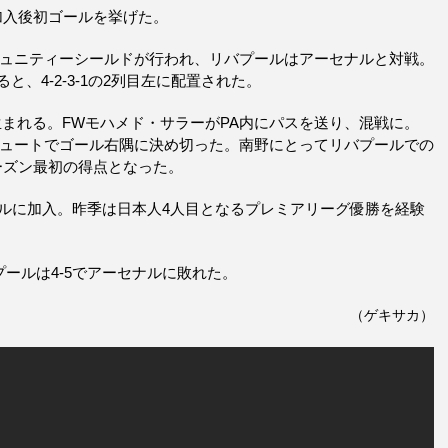
加入後初ゴールを挙げた。
ミュニティーシールドが行われ、リバプールはアーセナルと対戦。
、4-2-3-1の2列目左に配置された。
が生まれる。FWモハメド・サラーがPA内にパスを送り、混戦に。
シュートでゴール右隅に決め切った。南野にとってリバプールでの
シーズン最初の得点となった。
ールに加入。昨季は日本人4人目となるプレミアリーグ優勝を経験
プールは4-5でアーセナルに敗れた。
（ゲキサカ）