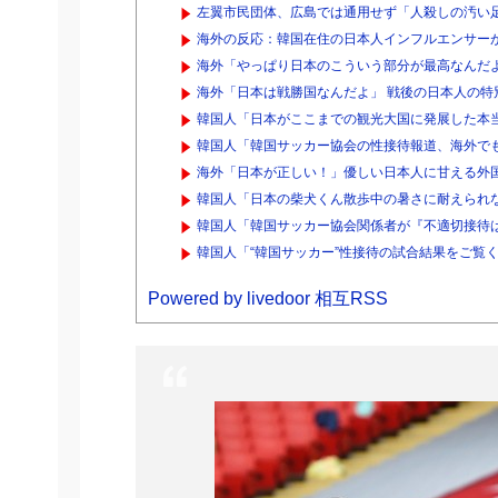
左翼市民団体、広島では通用せず「人殺しの汚い足
海外の反応：韓国在住の日本人インフルエンサーが
海外「やっぱり日本のこういう部分が最高なんだよ
海外「日本は戦勝国なんだよ」 戦後の日本人の特
韓国人「日本がここまでの観光大国に発展した本当
韓国人「韓国サッカー協会の性接待報道、海外でも大騒
海外「日本が正しい！」優しい日本人に甘える外
韓国人「日本の柴犬くん散歩中の暑さに耐えられ
韓国人「韓国サッカー協会関係者が『不適切接待は
韓国人「“韓国サッカー”性接待の試合結果をご覧く
Powered by livedoor 相互RSS