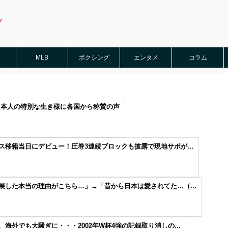
MLB
ボクシング
エンタメ
コラム
日本人の特別な生き様に各国から称賛の声
移籍当日にデビュー！圧巻3連続ブロックも披露で現地サポが...
した本当の理由がこちら…」→「昔から日本は愛されてた…（...
外でも大騒ぎに・・・2002年W杯4強の記録取り消しの...