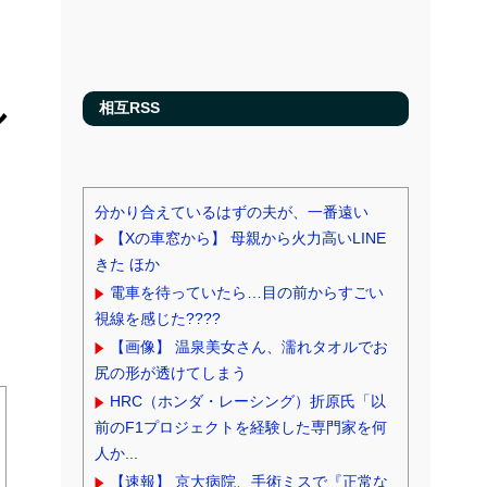
ル
相互RSS
分かり合えているはずの夫が、一番遠い
【Xの車窓から】 母親から火力高いLINE
きた ほか
電車を待っていたら…目の前からすごい
視線を感じた????
【画像】 温泉美女さん、濡れタオルでお
尻の形が透けてしまう
HRC（ホンダ・レーシング）折原氏「以
前のF1プロジェクトを経験した専門家を何
人か...
【速報】 京大病院、手術ミスで『正常な