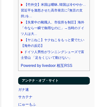
【竹外交】米国は曖昧､韓国は冷ややか…
習近平を激怒させた高市発言に｢無言の支
持｣を...
【失業中の靴職人、市役所を制圧】海外
「今なら一瞬で御用なのに」→当時のドイ
ツ人は大...
【ヤニねこ】ヤクねこをもっと愛でたい
【海外の反応】
ドイツ人男性がランニングシューズで富
士登山 「足をくじいて動けない」
Powered by livedoor 相互RSS
アンテナ・オブ・サイト
ガナ速
サカテナ
にゅーもふ