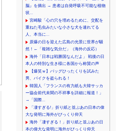
脳』を摘出 → 患者は自発呼吸不可能な植物
状...
宮崎駿「心の穴を埋めるために、交配を
重ねた毛虫みたいな小さな犬を連れてる
人、本当に...
原爆の日を迎えた広島の光景に世界が騒
然！←「複雑な気分だ」（海外の反応）
海外「日本は戦勝国なんだよ」 戦後の日
本人の特別な生き様に各国から称賛の声
【爆笑ｗ】バッグひったくりを試みた
男、バイクを盗られる！
韓国人「フランスの有力紙も大韓サッカ
ー協会前代未聞の不祥事を詳細に報道！」
→「国際...
「凄すぎる!」折り紙と並ぶあの日本の偉
大な発明に海外がびっくり仰天
海外「凄すぎる！」折り紙と並ぶあの日
本の偉大な発明に海外がびっくり仰天