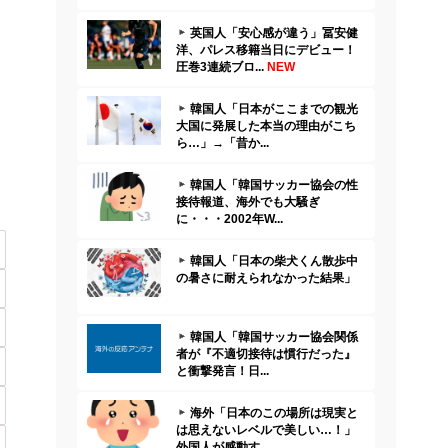
英国人「安心感が違う」冨安健
洋、パレス移籍当日にデビュー！
圧巻3連続ブロ...
NEW
韓国人「日本がここまでの観光
大国に発展した本当の理由がこち
ら…」→「昔か...
韓国人「韓国サッカー協会の性
接待報道、海外でも大騒ぎ
に・・・2002年W...
韓国人「日本の柴犬くん散歩中
の暑さに耐えられなかった結果」
韓国人「韓国サッカー協会関係
者が『不適切接待は慣行だった』
と衝撃発言！日...
海外「日本のこの場所は現実と
は思えないレベルで美しい…！」
外国人が感動す...