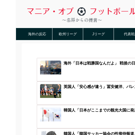
海外の反応
欧州リーグ
Jリーグ
代表戦
海外「日本は戦勝国なんだよ」 戦後の
英国人「安心感が違う」冨安健洋、パレス
韓国人「日本がここまでの観光大国に発展
韓国人「韓国サッカー協会の性接待報道、海