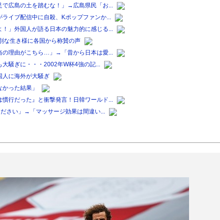
で広島の土を踏むな！」→広島県民「お...
ライブ配信中に自殺、Kポップファンか...
！」外国人が語る日本の魅力的に感じる...
別な生き様に各国から称賛の声
の理由がこちら…」→「昔から日本は愛...
ぎに・・・2002年W杯4強の記...
国人に海外が大騒ぎ
なかった結果」
慣行だった』と衝撃発言！日韓ワールド...
ださい」→「マッサージ効果は間違い...