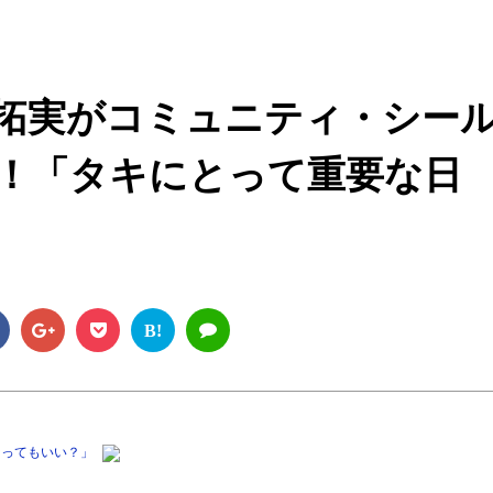
M
u
t
拓実がコミュニティ・シー
e
！「タキにとって重要な日
B!
なってもいい？」