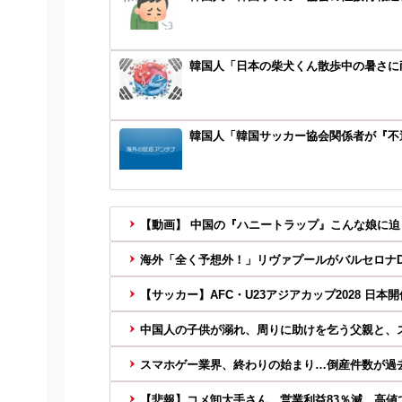
韓国人「日本の柴犬くん散歩中の暑さに
韓国人「韓国サッカー協会関係者が『不適
【動画】 中国の『ハニートラップ』こんな娘に
海外「全く予想外！」リヴァプールがバルセロナDF
【サッカー】AFC・U23アジアカップ2028 日本開催 
中国人の子供が溺れ、周りに助けを乞う父親と、ス
スマホゲー業界、終わりの始まり…倒産件数が過去
【悲報】コメ卸大手さん、営業利益83％減 高値で