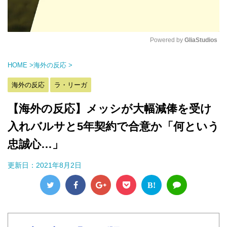
Powered by 
GliaStudios
M
HOME
>
海外の反応
>
u
t
海外の反応
ラ・リーガ
e
【海外の反応】メッシが大幅減俸を受け
入れバルサと5年契約で合意か「何という
忠誠心…」
更新日：
2021年8月2日
B!