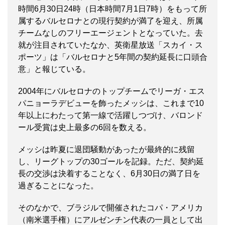
時間6月30日24時（日本時間7月1日7時）をもって所
属するバルセロナとの現行契約が満了を迎え、所属
チームなしのフリーエージェントとなっていた。去
就が注目されていたなか、英衛星放送「スカイ・ス
ポーツ」は「バルセロナと5年間の契約延長に口頭合
意」と報じている。
2004年にバルセロナのトップチームでリーガ・エス
パニョーラデビューを飾ったメッシは、これまで10
年以上にわたって第一線で活躍しつづけ、バロンド
ール受賞は史上最多の6回を数える。
メッシは昨夏に退団騒動があったが最終的に残留
し、リーグトップの30ゴールを記録。ただ、契約延
長の交渉は決着することなく、6月30日の満了日を
過ぎることになった。
そのなかで、ブラジルで開催されたコパ・アメリカ
（南米選手権）にアルゼンチン代表の一員として出