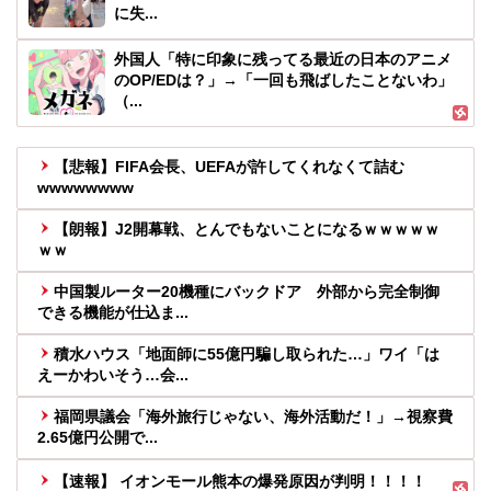
に失...
外国人「特に印象に残ってる最近の日本のアニメ
のOP/EDは？」→「一回も飛ばしたことないわ」
（...
【悲報】FIFA会長、UEFAが許してくれなくて詰む
wwwwwwww
【朗報】J2開幕戦、とんでもないことになるｗｗｗｗｗ
ｗｗ
中国製ルーター20機種にバックドア 外部から完全制御
できる機能が仕込ま...
積水ハウス「地面師に55億円騙し取られた…」ワイ「は
えーかわいそう…会...
福岡県議会「海外旅行じゃない、海外活動だ！」→視察費
2.65億円公開で...
【速報】 イオンモール熊本の爆発原因が判明！！！！