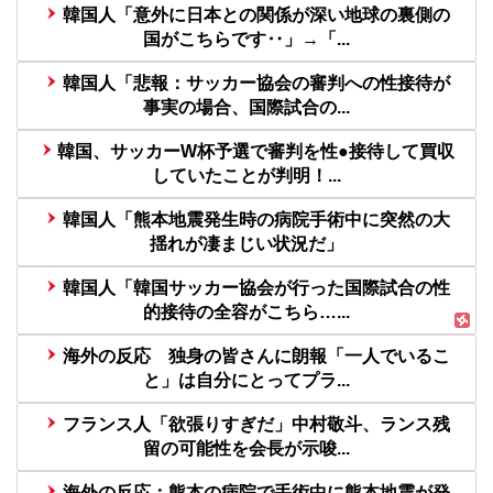
韓国人「意外に日本との関係が深い地球の裏側の
国がこちらです‥」→「...
韓国人「悲報：サッカー協会の審判への性接待が
事実の場合、国際試合の...
韓国、サッカーW杯予選で審判を性●接待して買収
していたことが判明！...
韓国人「熊本地震発生時の病院手術中に突然の大
揺れが凄まじい状況だ」
韓国人「韓国サッカー協会が行った国際試合の性
的接待の全容がこちら…...
海外の反応 独身の皆さんに朗報「一人でいるこ
と」は自分にとってプラ...
フランス人「欲張りすぎだ」中村敬斗、ランス残
留の可能性を会長が示唆...
海外の反応：熊本の病院で手術中に熊本地震が発