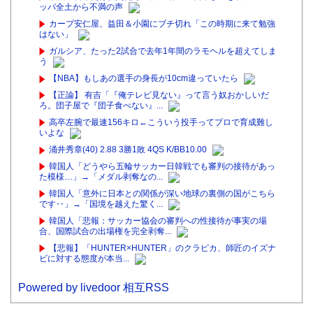
ッパ全土から不満の声
カープ安仁屋、益田＆小園にブチ切れ「この時期に来て勉強
はない」
ガルシア、たった2試合で去年1年間のラモヘルを超えてしま
う
【NBA】もしあの選手の身長が10cm違っていたら
【正論】 有吉「『俺テレビ見ない』って言う奴おかしいだ
ろ。団子屋で『団子食べない』...
高卒左腕で最速156キロ←こういう投手ってプロで育成難し
いよな
涌井秀章(40) 2.88 3勝1敗 4QS K/BB10.00
韓国人「どうやら五輪サッカー日韓戦でも審判の接待があっ
た模様…」→「メダル剥奪なの...
韓国人「意外に日本との関係が深い地球の裏側の国がこちら
です‥」→「国境を越えた驚く...
韓国人「悲報：サッカー協会の審判への性接待が事実の場
合、国際試合の出場権を完全剥奪...
【悲報】「HUNTER×HUNTER」のクラピカ、師匠のイズナ
ビに対する態度が本当...
Powered by livedoor 相互RSS