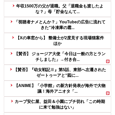
年収1500万の父が退職。父「退職金も渡したよ
な？」母「貯金なんて...
「視聴者ナメとんか？」YouTubeの広告に流れて
きた“冷凍庫の霜...
【Xの車窓から】 整備士が2度見する現場猫案件
ほか
【賛否】 ジョージア大使「今日は一般の方とラン
チしました」→付き合...
【賛否】『幼女戦記Ⅱ』第5話、東部へ左遷された
ゼートゥーアと“囮に...
【ANIME】「小学館」の新方針発表が海外で大物
議！海外アニオタ「...
カープ安仁屋、益田＆小園にブチ切れ「この時期
に来て勉強はない」