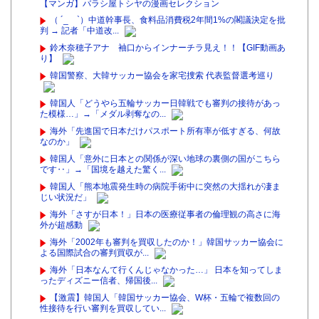
【マンガ】バラシ屋トシヤの漫画セレクション
（ ´_ゝ`）中道幹事長、食料品消費税2年間1%の閣議決定を批
判 → 記者「中道改...
鈴木奈穂子アナ 袖口からインナーチラ見え！！【GIF動画あ
り】
韓国警察、大韓サッカー協会を家宅捜索 代表監督選考巡り
韓国人「どうやら五輪サッカー日韓戦でも審判の接待があっ
た模様…」→「メダル剥奪なの...
海外「先進国で日本だけパスポート所有率が低すぎる、何故
なのか」
韓国人「意外に日本との関係が深い地球の裏側の国がこちら
です‥」→「国境を越えた驚く...
韓国人「熊本地震発生時の病院手術中に突然の大揺れが凄ま
じい状況だ」
海外「さすが日本！」日本の医療従事者の倫理観の高さに海
外が超感動
海外「2002年も審判を買収したのか！」韓国サッカー協会に
よる国際試合の審判買収が...
海外「日本なんて行くんじゃなかった…」 日本を知ってしま
ったディズニー信者、帰国後...
【激震】韓国人「韓国サッカー協会、W杯・五輪で複数回の
性接待を行い審判を買収してい...