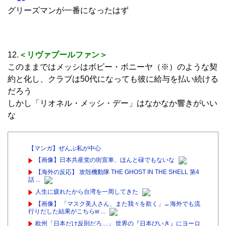
グリーズマンが一番になったはず
12.
＜リヴァプールファン＞
このままではメッシはボビー・ボニーヤ（※）のような契
約と化し、クラブは50代になっても彼に給与を払い続ける
だろう
しかし「リオネル・メッシ・デー」はなかなか響きがいい
な
【マンガ】ぜんぶ私が中心
【画像】日本共産党の街宣車、ほんと碌でもないな
【海外の反応】 攻殻機動隊 THE GHOST IN THE SHELL 第4
話 ...
人生に疲れたから台湾を一周してきた
【画像】 「マスク美人さん、また我々を欺く」←海外でも流
行りだした結果がこちらw ...
欧州「日本だけ反則だろ…」 世界の『日本びいき』にヨーロ