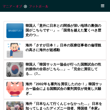
韓国人「意外に日本との関係が深い地球の裏側の
国がこちらです‥」→「国境を越えた驚くべき歴
史のつ...
海外「さすが日本！」日本の医療従事者の倫理観
の高さに海外が超感動
韓国人「韓国サッカー協会が行った国際試合の性
的接待の全容がこちら…」→「完全に買収して
る…（ﾌ...
海外「2002年も審判を買収したのか！」韓国サッ
カー協会による国際試合の審判買収が発覚し大騒
ぎ...
海外「日本なんて行くんじゃなかった…」 日本を
知ってしまったディズニー信者、帰国後『本家』