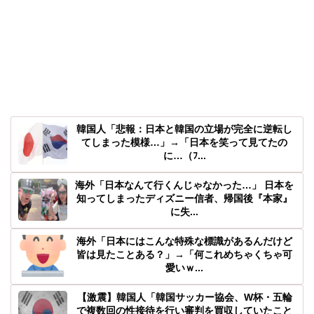
韓国人「悲報：日本と韓国の立場が完全に逆転し
てしまった模様…」→「日本を笑って見てたの
に…（ﾌ...
海外「日本なんて行くんじゃなかった…」 日本を
知ってしまったディズニー信者、帰国後『本家』
に失...
海外「日本にはこんな特殊な標識があるんだけど
皆は見たことある？」→「何これめちゃくちゃ可
愛いｗ...
【激震】韓国人「韓国サッカー協会、W杯・五輪
で複数回の性接待を行い審判を買収していたこと